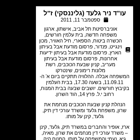
ו"ד ניר גלעד (גליננסקי) ז"ל
ספטמבר 11, 2011
אוניברסיטת תל אביב
,
אישתון
,
ארגון
משפחה חדשה
,
בית עלמין חורשים
,
הכשרה ביטוח
,
הספארי
,
חיל האוויר
,
מכון
וינגייט
,
פנדור
,
פרסום מודעת אבל בעיתון
הארץ
,
פרסום מודעת אבל בעיתון ידיעות
אחרונות
,
פרסום מודעת אבל בעיתון
מעריב
,
קניון שבעת הכוכבים
,
רשת
מלונות רימונים
,
שינטרקו
פחה אבלה. ההלוויה תתקיים ביום א' ה-
11.09.11, בשעה 17.30, בבית העלמין
בוץ חורשים. יושבים שבעה בבית המנוח,
רחוב י.ל. פרץ 14, הוד השרון.
נהלת קניון שבעת הכוכבים מנחמת את
ון, משפחת גלעד ומשרד עורכי דין תיק,
גלעד, קינן על מותו.
, אופיר והחברים במשרד תיק, גלעד, קינן
משרד עורכי דין מנחמים את שרון, מאיה,
יא, נעמי והמשפחה על מותו. המנוח היה