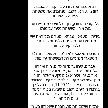
ב אינגבר וצוות ורדי, ברוקנר, אינגבבר,
זנצוויג, רואי חשבון מנחמים את משפחת
גלעד על פטירתו.
 וקובי פולטורק, חן, יובל ושירי מנחמים את
ענת אורן ומשפחת גלעד על מותו.
ית, יוסי, אלי ושבתאי, סטריט מול רמת ישי
נחמים את משפחת גלעד ומשרד תיק,
גלעד, קינן על מותו.
רכז הזאולוגי ת"א ר"ג – הספארי, הנהלת
ספארי מנחמים את המשפחה על מותו.
אבלים: שרון גלעד והילדים, חיה ואהרון
ליננסקי, ענת, יואב, איתי ונועם אורן, ארז
יריס, ירון וליהיא גליננסקי, אראלה וחנוך
ן, שחי שחר קנין והילדים, דני קינן. ההלוויה
נערכה ביום א' ה- 11.09.11, בבית העלמין
בוץ חורשים. ישובים שבעה בבית המנוח,
רחוב י.ל. פרץ 14, הוד השרון. המנוח היה
טייס חיל האוויר.
ליה ושלום חתוקה, חברת שינטרקו בע"מ