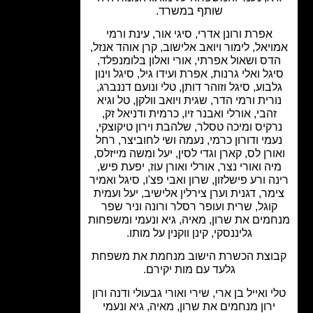
שותף במשרד.
אפרת ורונן אדרי, סיגי אור, עינת ורמי
יאל, לימור ויואב אלישוב, קרן אוהד אנזל,
דס ושאול אפרתי, אורי ואלון בלומנפלד,
גל ואלי גרנות, אפרת ועידו גיל, סיגל וינון
בוע, סיגל וזוהר דותן, טלי ונועם דננברג,
רית ורמי הדר, שגית ויואב וולקן, טל וגיא
זהבי, אורלי ואבנר זיו, כרמית ודניאל זק,
קיס ומיכה טסלר, שלהבת וירון טיקוצקי,
מי ודורון כרמי, נעמה ושי לחוביצר, רחל
ורן לס, קארן וגדי לסין, יעל ומשה מייזלס,
ה ואורי נצר, אורלי ואורן עוז, יפעת פיש,
ה ורע פישלזון, שרון ואבי פצ'ו, סיגל ואמיר
מר, דגנית וערן צירלין אלישיב, יעל ועמית
וגל, שרית ועופר רסלר ורונה וניר שפר
מים את שרון, מאיה, גיא ונעמי ומשפחות
גליננסקי, קינן ווקנין על מותו.
וצת הכשרת הישוב מנחמת את משפחת
גלעד עם מות יקירם.
 ואייל בן ארי, שירי ואורי גבעולי ודנה ורון
ירון מנחמים את שרון, מאיה, גיא ונעמי