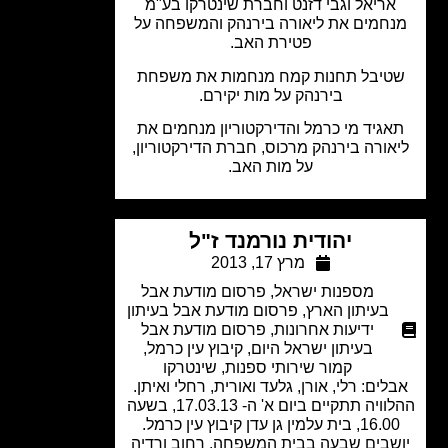
ריאל וגבי דזנט וחברת שינטרקו בע"מ
חמים את ליאורה בירנהק והמשפחה על
פטירת האב.
טיבל תחנות קמח מנחמות את משפחת
בירנהק על מות יקירם.
גיד מי כרמל והדירקטוריון מנחמים את
אורה בירנהק מרכוס, חברת הדירקטוריון,
על מות האב.
יהודית נורמנד ז"ל
מרץ 17, 2013
מספנות ישראל
,
פרסום מודעת אבל
בעיתון הארץ
,
פרסום מודעת אבל בעיתון
ידיעות אחרונות
,
פרסום מודעת אבל
בעיתון ישראל היום
,
קיבוץ עין כרמל
,
קמור שירותי ספנות
,
שינטרקו
לים: רלי, אורן, גלעד ואורית, רחלי ואיתן.
ההלוויה תתקיים ביום א' ה- 17.03.13, בשעה
1, בית עלמין גן עדן קיבוץ עין כרמל.
שבים שבעה בבית המשפחה, רחוב ורדיה