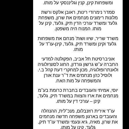
ומשפחות קינן, קנין וגליננסקי על מותו.
מדר נימרודי רינות, ראובן אלקס ורשת
ונות רימונים מנחמים את שרון, משפחת
עד ומשרד עורכי הדין תיק, גלעד, קינן על
מותו. המנוח היה משפטן.
רד שריר, שיוו ושות' מנחם את משפחות
עד וקינן ומשרד תיק, גלעד, קינן-עו"ד על
מותו.
וניברסיטת תל אביב, הפקולטה למדעי
רה ע"ש גרשון גורדון, החוג לסוציולוגיה
נתרופולוגיה, מכון למחקרי דעת קהל ב.י.
ולוסיל כהן מנחמים את ד"ר ענת אורן
והמשפחה על מות האח.
סי, אמיתי והעובדים בחברת כרומת בע"מ
חמים את ארז והצוות במשרד תיק, גלעד,
קינן – עורכי דין על מותו.
ו"ד אירית רוזנבלום, מנכ"לית, ההנהלה
עובדים בארגון משפחה חדשה מנחמים
 שרון, מאיה, גיא ונעמי ומשרד עו"ד תיק,
גלעד, קינן על מותו.