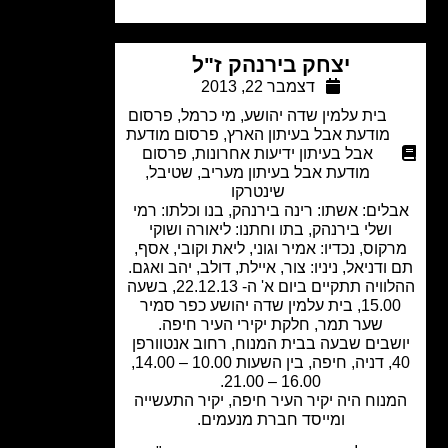
יצחק בירנהק ז"ל
דצמבר 22, 2013
בית עלמין שדה יהושע
,
מי כרמל
,
פרסום
מודעת אבל בעיתון הארץ
,
פרסום מודעת
אבל בעיתון ידיעות אחרונות
,
פרסום
מודעת אבל בעיתון מעריב
,
שטיבל
,
שינטרקו
לים: אשתו: רינה בירנהק, בנו וכלתו: רמי
ושלי בירנהק, בתו וחתנו: ליאורה ושוקי
קוס, נכדיו: אמיר וגוני, ליאת וקובי, אסף,
ודניאל, ניניו: צור, איילת, דולב, יהב ואגם.
ההלוויה תתקיים ביום א' ה- 22.12.13, בשעה
15.00, בית עלמין שדה יהושע כפר סמיר
שער תמר, חלקת יקירי העיר חיפה.
שבים שבעה בבית המנוח, רחוב אנטוורפן
40, דניה, חיפה, בין השעות 10.00 – 14.00,
16.00 – 21.00.
נוח היה יקיר העיר חיפה, יקיר התעשייה
ומייסד חברת מנעמים.