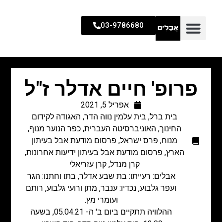
03-9786680
פרופ' חיים אדלר ז"ל
אפריל 5, 2021
בית ברל
,
בית עלמין נווה הדר
,
האגודה לקידום
החינוך
,
האוניברסיטה העברית
,
כפר הנוער מנוף
,
מנוח
,
פרס ישראל
,
פרסום מודעת אבל בעיתון
הארץ
,
פרסום מודעת אבל בעיתון ידיעות אחרונות
,
קרן מנדל
,
קרן עזריאלי
אבלים: רעייתו: בת שבע אדלר, בתו וחתנו: הגר
ועפר גלבוע, נכדיו: ענבר, מתן ורועי גלבוע, רותם
ועומרי מץ.
ההלוויה תתקיים ביום ב' ה- 05.04.21, בשעה