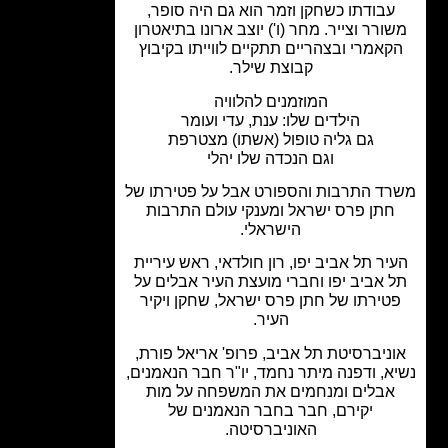
עבודתו כשחקן וזמר הוא גם היה סופר,
ורר וצייר. מחר (ו') יוצב ארונו בתיאטרון
קאמרי ובצהריים תתקיים לווייתו בקיבוץ
קבוצת שילר.
המוזמנים להלוויה
הילדים שלו: ענת, עדי ועומר
גם גליה טופול (אשתו) מצטרפת
וגם הנכדה שלו יהלי
ד התרבות והספורט אבל על פטירתו של
חתן פרס ישראל ומענקי עולם התרבות
הישראלי.
יר תל אביב יפו, רון חולדאי, ראש עיריית
 אביב יפו וחברי מועצת העיר אבלים על
טירתו של חתן פרס ישראל, שחקן ויקיר
העיר.
ניברסיטת תל אביב, פרופ' אריאל פורת,
א, ודפנה מיתר נחמד, יו"ר חבר הנאמנים,
אבלים ומנחמים את המשפחה על מות
יקירם, חבר בחבר הנאמנים של
האוניברסיטה.