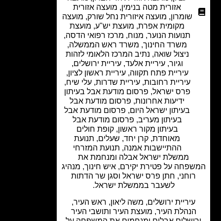
אזורית מטה בנימין
,
מועצה אזורית
שומרון
,
מועצה איזורית נחל שורק
,
מועצה
מקומית אפרת
,
מועצת יש"ע
,
מועצת
תנועות הנוער
,
מנוח
,
מרכז רפואי הדסה
,
משרד החינוך
,
משרד ראש הממשלה
,
ניצול שואה
,
נתיב המרכז הלאומי לזהות
וגיור
,
עיריית אלעד
,
עיריית ירושלים
,
עיריית פתח תקווה
,
עיריית ראשון לציון
,
עיריית רחובות
,
עיריית שדרות
,
עלי שיח
,
פרס ישראל
,
פרסום מודעת אבל בעיתון
ידיעות אחרונות
,
פרסום מודעת אבל
בעיתון ישראל היום
,
פרסום מודעת אבל
בעיתון מעריב
,
פרסום מודעת אבל
בעיתון מקור ראשון
,
קופת חולים
מאוחדת
,
קרן יחד
,
שעלים
,
תנועת
ההתיישבות אמנה
,
תנועת המזרחי
ממשלת ישראל אבלה ומנחמת את
פחה על פטירת יקירם, איש חינוך, מנהיג
וחני, חתן פרס ישראל וסגן שר הדתות
לשעבר בממשלת ישראל.
יריית ירושלים, משה ליאון, ראש העיר,
נהלת העיר, מועצת העיר ותושבי העיר
ושלים אבלים ומנחמים את המשפחה על