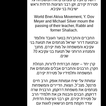
רת יקירם, זקן רבני הציונות הדתית וראש
ישיבות בני עקיבא.
World Bnei Akiva Movement, Y. Do
Meyer and Michael Silver mourn th
passing of their teacher, Rabbi and
former Shaliach.
חברים והחברות בנוער העובד והלומד
נועת דרור ישראל מנחמים את תנועת בני
קיבא והמשפחה על מות יקירם, מחנך
והמנהיג הרוחני של תנועת בני עקיבא 70
שנים.
רן יחד – יוזמה חברתית לדורות, הנהלת
ן, הרבנים והחברים אבלים ומנחמים את
המשפחה ותלמידיו על פטירת יקירם.
מותת עלי שיח ועמותת אופק, הרב חיים
נקל, מנכ"ל, הצוות, הדיירים והמשפחות
חמים את משפחת דרוקמן, הרבנית שרה
וקמן, הבנים והבנות וכן את תלמידי הרב
 פטירת יקירם, זקן רבני הציונות הדתית,
עודד הקמת מיזם הנישואין לזוגות עם