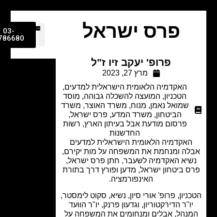
פרס ישראל
03-
9786680
פרופ' יעקב זיו ז"ל
מרץ 27, 2023
האקדמיה הלאומית הישראלית למדעים
,
הטכניון
,
המועצה להשכלה גבוהה
,
מוסד
שמואל נאמן
,
מנוח
,
משרד האוצר
,
משרד
הביטחון
,
משרד המדע
,
פרס ישראל
,
פרסום מודעת אבל בעיתון הארץ
,
רשות
החדשנות
אקדמיה הלאומית הישראלית למדעים
ה ומנחמת את המשפחה על מות יקירם,
יא האקדמיה לשעבר, חתן פרס ישראל,
 ביטחון ישראל, מדען ופורץ דרך בתורת
האינפורמציה.
יון, פרופ' אורי סיון, נשיא, סקוט לימסטר,
ו"ר הדירקטוריון, וגדעון פרנק, יו"ר הוועד
נהל, אבלים ומנחומים את המשפחה על