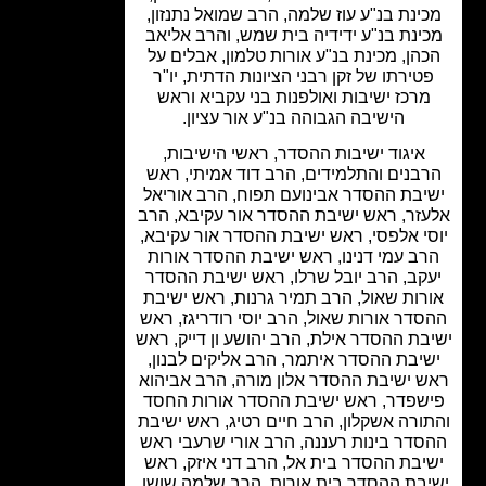
ינת בנ"ע עוז שלמה, הרב שמואל נתנזון,
ינת בנ"ע ידידיה בית שמש, והרב אליאב
הן, מכינת בנ"ע אורות טלמון, אבלים על
טירתו של זקן רבני הציונות הדתית, יו"ר
רכז ישיבות ואולפנות בני עקביא וראש
הישיבה הגבוהה בנ"ע אור עציון.
איגוד ישיבות ההסדר, ראשי הישיבות,
בנים והתלמידים, הרב דוד אמיתי, ראש
יבת ההסדר אבינועם תפוח, הרב אוריאל
זר, ראש ישיבת ההסדר אור עקיבא, הרב
י אלפסי, ראש ישיבת ההסדר אור עקיבא,
ב עמי דנינו, ראש ישיבת ההסדר אורות
קב, הרב יובל שרלו, ראש ישיבת ההסדר
רות שאול, הרב תמיר גרנות, ראש ישיבת
דר אורות שאול, הרב יוסי רודריגז, ראש
בת ההסדר אילת, הרב יהושע ון דייק, ראש
יבת ההסדר איתמר, הרב אליקים לבנון,
 ישיבת ההסדר אלון מורה, הרב אביהוא
שפדר, ראש ישיבת ההסדר אורות החסד
ורה אשקלון, הרב חיים רטיג, ראש ישיבת
דר בינות רעננה, הרב אורי שרעבי ראש
יבת ההסדר בית אל, הרב דני איזק, ראש
בת ההסדר בית אורות, הרב שלמה שושן,