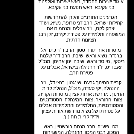
וד ישיבות ההסדר, ראש ישיבות ואולפנות
בני עקיבא וראש תנועת בני עקיבא.
הגרעינים התורניים והקרן להתחדשות
לות ישראל, הרב דני טרופר, נשיא, ועו"ד
יצחק לקס, יו"ר אבלים ומנחמים את
פחה ותלמידיו על פטירת יקירם, זקן רבני
הציונות הדתית.
סדות אור תורה סטון, הרב ד"ר כתריאל
נדר, נשיא וראש ישיבה, הרב ד"ר שלמה
ין, מייסד וראש ישיבה, ינון אחימן, מנכ"ל,
ב וייס, יו"ר ההנהלה בישראל, אבלים על
פטירת הרב.
יית החינוך גבעת ושינגטון, בנצי דל, יו"ר
הנהלה, יקי סעדה, מנכ"ל, הנהלת קרית
נוך, מדרשת אורות עציון, מוסדות הקריה,
ותי ההוראה, צוותי המינהלה, הסטודנטים
טודנטיות, התלמידים והתלמידות אבלים
ל פטירתו של נשיא מדרשת אורות עציון
וידיד קריית החינוך.
מכון פוע"ה, הרב מנחם בורשטיין, ראש
מכון, רבני המכון, ההנהלה, המשגיחות