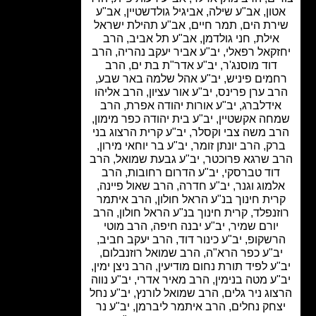
ון, אב"ע שילה, אביגיל גולדשטיין, אב"ע
רת הים, תמר חיים, אב"ע תהילת ישראל
אילת, חני גולדמן, אב"ע תל אביב, הרב
קאל רפאלי, יב"ע אביר יעקב נהריה, הרב
דוד מוסנג'ר, יב"ע אדר"ת בת ים, הרב
מים פיניש, יב"ע אהל שלמה באר שבע,
ב ערן פרינס, יב"ע אור עציון, הרב אליהו
ידלברג, יב"ע אורות יהודה אפרת, הרב
ה אקשטיין, יב"ע בית יהודה כפר מימון,
ב משה צבי וקסלר, יב"ע קרית הרצוג בני
ק, הרב יונתן זומר, יב"ע בר יוחאי מירון,
 שרגא פרוכטר, יב"ע גבעת שמואל, הרב
וד טברסקי, יב"ע הדרום רחובות, הרב
מוג וגנר, יב"ע חדרה, הרב שאול פיינה,
ית חינוך בנ"ע הראל חולון, הרב איתמר
זנפלד, קרית חינוך בנ"ע הראל חולון, הרב
יורם שמיר, יב"ע יבנה חיפה, הרב מוטי
שקופ, יב"ע כינור דוד, הרב יעקב חביב,
ב"ע כפר הרא"ה, הרב שמואל רוזנבלום,
ע לפיד תורת נחום מודיעין, הרב ניצן ימין,
ע מטה בנימין, הרב מאיר אדרי, יב"ע נווה
וג ניר גלים, הרב שמואל לורנץ, יב"ע נחל
חק נחלים, הרב איתמר ליברמן, יב"ע נר