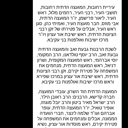
יריית רחובות, המועצה הדתית רחובות,
שבי העיר, רבני העיר, רחמים מלול, ראש
יר, ליאור פרישמן, יו"ר המועצה הדתית,
 מוזס, חבר מועצת העיר, ואמיתי כהן, סגן
ש העיר, אבלים על פטירתו של זקן רבני
יונות הדתית, ראש ישיבת אור עציון ויו"ר
מרכז ישיבות ואולפנות בני עקיבא.
כת הרבנות גבעת זאב והמועצה הדתית
ת זאב, הרב יוסף טולדאנו, הרב המקומי,
י אברהמי, ראש המועצה המקומית, ושרון
יאל, ראש המועצה הדתית, מנחמים את
פחה על פטירת יקירם, זקן רבני הציונות
ית, ראש ישיבת אור עציון במרכז שפירא
ראש מרכז ישיבות ואולפנות בני עקיבא.
ועצה הדתית הוד השרון, עובדי המועצה,
ברה קדישא, הרבנים: הרב ראובן הילר,
רב ישראל מאיר ביטון והרב יובל מוגהז,
ופיר טואיל, יו"ר המועצה הדתית, עופר
ברהם ועו"ד שלמה לינצר, חברי הוועדה
מונה, אבלים ומנחמים את המשפחה על
ירת יקירם, ראש מוסדות אור עציון, נשיא