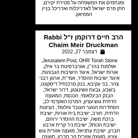
מנחמים את המשפחה על פטירת יקירם,
ן פרס ישראל לאדריכלות ואדריכל בניין
המוזיאון.
הרב חיים דרוקמן ז"ל Rabbi
Chaim Meir Druckman
דצמבר 27, 2022
,
Jerusalem Post
,
OHR Torah Stone
אולפנת בהר"ן
,
אוניברסיטת בר אילן
,
אורות ישראל
,
איגוד הישיבות הגבוהות
,
איגוד ישיבות ההסדר
,
אמי"ת
,
ארגון רבני
צהר
,
בני עקיבא
,
בנק מרכנתיל דיסקונט
,
בשבע
,
גבעת וושינגטון
,
דרור ישראל
,
הבנק הבינלאומי
,
הכנסת
,
המועצה
הדתית גוש עציון
,
המרכז האקדמי לב
,
הסתדרות הנוער העובד והלומד
,
הציונות
הדתית
,
חורב
,
ישיבת בית אורות
,
ישיבת
ברכת משה
,
ישיבת ההסדר ירוחם
,
ישיבת הכותל
,
ישיבת ניר קרית ארבע
חברון
,
ישיבת עתניאל
,
מועצה אזורית גוש
עציון
,
מועצה אזורית הר חברון
,
מועצה