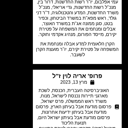
 אפלבום, יו"ר רשות החדשנות, דרור בין,
כ"ל רשות החדשנות, גדי אריאלי, מנכ"ל
ד החדשנות, המדע והטכנולוגיה, ד"ר דני
לד, ראש מפא"ת במשרד הביטחון, וכפיר
בטט, סגן ממונה אג"ת במשרד האוצר,
בלים ומנחמים את המשפחה על פטירת
ירם, מייסד הפורום, מנהיג אקדמי וחוקר.
קרן הלאומית למדע אבלה ומנחמת את
פחה על פטירת יקירם, יו"ר מועצת הקרן
לשעבר.
פרופ' אריה לוין ז"ל
מרץ 13, 2023
האוניברסיטה העברית
,
הכנסת
,
לשכת
מארגני תיירות נכנסת לישראל
,
מנוח
,
משרד ראש הממשלה
,
פרס ישראל
,
פרסום מודעת אבל בעיתון הארץ
,
פרסום
מודעת אבל בעיתון ידיעות אחרונות
,
פרסום מודעת אבל בעיתון ישראל היום
,
תנועת הליכוד