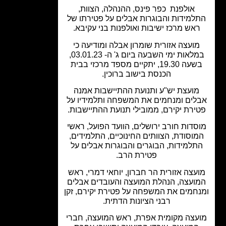
אולפנת כפר פינס, ההנהלה, הצוות,
למידות והבוגרות אבלים על פטירתו של
אש מרכז ישיבות ואולפנות בני עקיבא.
ועצה אזורית שומרון אבלה ומודיעה כי
במלאות ימי השבעה ביום ג' ה- 03.01.23,
בשעה 19.30, יתקיים מספד מרכזי בבית
הכנסת בישוב ברוכין.
מועצת יש"ע ותנועת ההתיישבות אמנה
לים ומנחמים את המשפחה ותלמידיו על
ירת יקירם, ממובילי תנועת ההתיישבות.
סדות חורב ירושלים, הוועד הפועל, ראשי
וסודת, הצוותים החינוכיים, התלמידים,
תלמידות, הבוגרים והבוגרות אבלים על
פטירת הרב.
עצה אזורית הר חברון, יוחאי דמרי, ראש
ועצה, הנהלת המועצה והעובדים אבלים
חמים את המשפחה על פטירת יקירם, זקן
רבני הציונות הדתית.
עצה מקומית אפרת, ראש המועצה, חברי