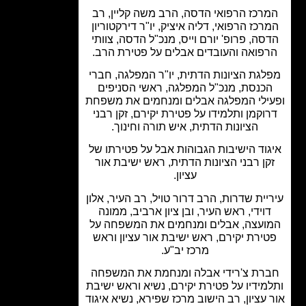
רכז הרפואי הדסה, הרב משה קליין, רב
רכז הרפואי, דליה איציק, יו"ר דירקטוריון
סה, פרופ' יורם וייס, מנכ"ל הדסה, צוותי
פואה והעובדים אבלים על פטירת הרב.
גת הציונות הדתית, יו"ר המפלגה, חברי
כנסת, מנכ"ל המפלגה, ראשי הסניפים
ילי המפלגה אבלים ומנחמים את משפחת
וקמן ותלמידו על פטירת יקירם, זקן רבני
הציונות הדתית, איש תורה וחינוך.
וד הישיבות הגבוהות אבל על פטירתו של
קן רבני הציונות הדתית, ראש ישיבת אור
עציון.
יית שדרות, הרב דרור טויל, רב העיר, אלון
וידי, ראש העיר, ובן ציון ארביב, ממונה
ועצה, אבלים ומנחמים את המשפחה על
ירת יקירם, ראש ישיבת אור עציון וראש
מרכז יב"ע.
רת צ'רידי אבלה ומנחמת את המשפחה
מידיו על פטירת יקירם, נשיא וראש ישיבת
 עציון, רב הישוב מרכז שפירא, נשיא איגוד