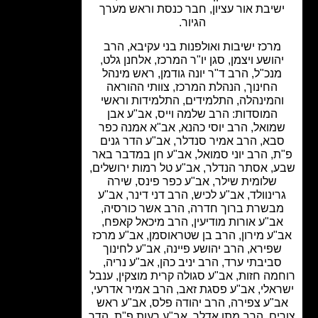
שיבת אור עציון, חבר כנסת וראש מערך
הגיור.
מרכז ישיבות ואולפנות בני עקיבא, הרב
הושע ויצמן, סגן יו"ר המרכז, אלחנן גלט,
נכ"ל, הרב ד"ר יונה גודמן, ראש מינהל
החינוך, הנהלת המרכז, צוותי ההוראה
המינהלה, התלמידים, התלמידות וראשי
המוסדות: הרב שלמה וייס, אב"ע אבן
מואל, הרב יוסי כהנא, אב"א אמנה כפר
בא, הרב אמיר סנדלר, אב"ע הדר גנים
, הרב יוני סמואל, אב"ע חן במדבר באר
, אסתר הנדלר, אב"ע טל רמות ירושלים,
שלומית שילר, אב"ע כפר פינס, שירה
ינוולד, אב"ע לכיש, הרב דני דינר, אב"ע
בשרת ברוך חדרה, הרב אשר כורסיה,
ב"ע אורות מודיעין, הרב מיכאל קאפח,
ע מירון, הרב בן שטראוסמן, אב"ע מרכז
פירא, הרב יהושע פיינה, אב"ע לחינוך
ביבתי ערד, הרב יניב כהן, אב"ע נריה,
מה חזות, אב"ע סגולה קרית מוצקין, ענבל
אלי, אב"ע פסגת זאב, הרב אמיר אדרעי,
"ע צפירה, הרב יהודה פלס, אב"ע ראש
ים, הרב מתן אדלר, אב"ע רעות פ"ת, הדר