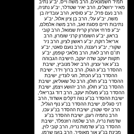
ד חשמונאים, הרב משה וייס, יב"ע נתיב
ר ירושלים, הרב יאיר שטדלר, יב"ע נתניה,
ב נעם פרל, יב"ע סוסיא, הרב עובדיה בן
משה, יב"ע עלי, הרב בן ציון אלול, יב"ע
יבות חיים פסגת זאב, הרב משה אלמלם,
ב"ע פרחי אהרון קרית שמואל, הרב קובי
בראון, יב"ע השומרון קרני שומרון, הרב
ריאל רוקח, יב"ע ראשון לציון, הרב ניר
ורי, יב"ע רעננה, הרב נועם סאטי, יב"ע
ו"ם חרב לאת, הרב מלאכי קופמן, יב"ע
קוות יעקב שדה יעקב, הישיבה הגבוהה
נ"ע אור עציון, הרב יואל מנוביץ, ישיבת
סדר בנ"ע הגולן, הרב ברוך וידר, ישיבת
ההסדר בנ"ע הכתל, חגי לונדין, ישיבת
דר בנ"ע חולון, הרב טל שאוליאן, ישיבת
דר בנ"ע חולון, הרב יהושע ויצמן, ישיבת
דר בנ"ע מעלות יעקב, הרב דוד גבריאלי,
בת ההסדר בנ"ע נווה דקלים אשדוד, הרב
י סגליס, ישיבת ההסדר בנ"ע נוף הגליל,
רב יוסי שטרן, ישיבת ההסדר בנ"ע עכו,
הרב נחמיה רענן, ישיבת ההסדר בנ"ע
דמות נריה, הרב שלמה רוזנפלד, ישיבת
הסדר בנ"ע שדמות נריה, הרב קובי לוין,
ינת בנ"ע אור מאופיר, הרב בועז שרמן,