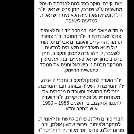
ת יקירם, חוקר בפקולטה להנדסת חשמל
שבים ע"ש ויטרבי, חתן פרס ישראל, יו"ר
"ת ונשיא האקדמיה הלאומית הישראלית
למדעים לשעבר.
סד שמואל נאמן למחקר מדיניות לאומית,
ופ' זאב תדמור, יו"ר המוסד, ד"ר צפורה
מור, החוקרים והעובדים אבלים על מותו
של נשיא האקדמיה הלאומית למדעים
שעבר, יו"ר הוועדה לתכנון ותקצוב, חתן
ס ביטחון ישראל פעמיים, בנה את מערך
חקר הבטחוני בישראל והניח את המסד
לתעשיית ההייטק.
"ר הועדה לתכנון ולתקצוב וחברי הוועדה,
ר המועצה להשכלה גבוהה, חברי המועצה,
נכ"לית המועצה והעובדים מנחמים את
שפחת זיו על פטירת יקירם, יו"ר הוועדה
לתכנון ולתקצוב בין השנים 1986 – 1990,
איש מחקר ומדע.
י פורום תל"מ, פורום לתשתיות לאומיות,
מחקר ולפיתוח, פרופ' שמעון אולמן, יו"ר
ום תל"מ, פרופ' יוסי מקורי, יו"ר ות"ת, ד"ר