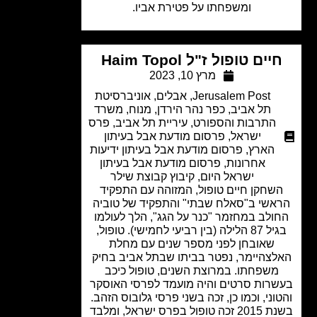
ומשפחתו על פטירת אביו.
יים טופול ז"ל Haim Topol
מרץ 10, 2023
Jerusalem Post
,
אבלים
,
אוניברסיטת
תל אביב
,
כפר נהר הירדן
,
מנוח
,
משרד
התרבות והספורט
,
עיריית תל אביב
,
פרס
ישראל
,
פרסום מודעת אבל בעיתון
הארץ
,
פרסום מודעת אבל בעיתון ידיעות
אחרונות
,
פרסום מודעת אבל בעיתון
ישראל היום
,
קיבוץ קבוצת שילר
שחקן חיים טופול, המזוהה עם התפקיד
אשי ב"סאלח שבתי" והתפקיד של טוביה
ולב במחזמר "כנר על הגג", הלך לעולמו
בגיל 87 הלילה (בין רביעי לחמישי). טופול,
שאובחן לפני מספר שנים עם מחלת
לצהיימר, נפטר בביתו שבתל אביב בחיק
משפחתו. במרוצת השנים, טופול כיכב
רות סרטים והיה מועמד לפרסי האוסקר
וני, וכמו כן, זכה בשני פרסי גלובוס הזהב.
בשנת 2015 זכה טופול בפרס ישראל, ומלבד