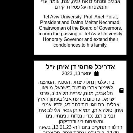
לים ומנחמים את גליה, ענת, עומר, עדי
והמשפחה על פטירת יקירם.
Tel Aviv University, Prof. Ariel Porat
President and Dafna Meitar Nechma
Chairwoman of the Board of Governor
mourn the passing of Tel Aviv Univers
Honorary Governor and extend thei
condolences to his family.
אדריכל פרופ' דן איתן ז"ל
ינואר 13, 2023
בית עלמין נחלת יצחק
,
הטכניון
,
המועצה
לשימור אתרי מורשת בישראל
,
מוזיאון
תל אביב
,
מנוח
,
עיריית תל אביב
,
פרס
ישראל
,
פרסום מודעת אבל בעיתון הארץ
בלים: בת זוגו: רות להב ריג, ילדיו: עמרי
ן, טולה איתן, תמי איתן גבאי, אלי לב איתן
ובני ביתם, נכדיו, נכדותיו, נינותיו, נינו
ומשפחות ריג ודרדיקמן.
ההלוויה תתקיים ביום ו' ה- 13.01.23, בשעה
1, בית עלמין נחלת יצחק, תל אביב.