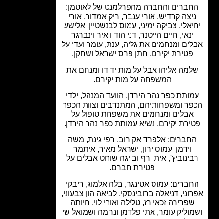
ברים והחברה מהפרלמנט של לאוטמן:
יצה קרדיש, אורי ענבר, ריק אמדור, אורי
אלי, צביקה ימיני, עמוס לבנשטיין, אלישע
ינאי, חיים הייטנר, דני הוד ויאיר וינברגר
ים ומנחמים את גליה, ענת, עומר ועדי על
פטירת יקירם, חתן פרס ישראל ושחקן.
מה אליהו אבל על מות ידידו ומנחם את
המשפחה על מות יקירם.
ותת כפר נהר הירדן, הוועד המנהל, ילדי
ר ומשפחותיהם, המתנדבים וצוות הכפר
אבלים ומנחמים את משפחת טופול על
ירת יקירם, נשיא עמותת כפר נהר הירדן.
חברים: אלפרד אקירוב, רפי גינת, משה
וידמן, עמוס ירון, ישראל מאיר, איתמר
ינוביץ', איתן רף ובייגה שוחט אבלים על
פטירת חברם.
ברים: עמוס אטינגר, בלה אלמוג, ריבקי
וני, דניאלה ברובינסקי, לביאה הון צבעוני,
פרירה זכאי רז, טלילה ואורי לוי, חיותה
וליק עומר, אתי פלדמן ונחמה ושמואל שי