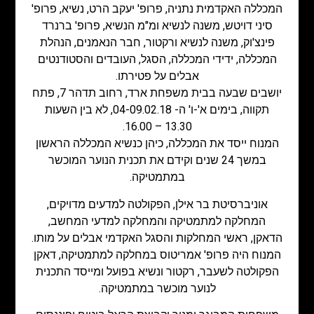
המכללה האקדמית נתניה, פרופ' יעקב הרט, נשיא, פרופ'
סיני דויטש, משנה לנשיא ומ"מ הנשיא, פרופ' ברנרד
פינצ'וק, משנה לנשיא ורקטור, חבר הנאמנים, הנהלת
המכללה, ידידי המכללה, הסגל, העובדים והסטודנטים
אבלים על פטירתו.
יושבים שבעה בבית משפחת ארד, רחוב תדהר 7, פתח
תקווה, בימים א'-ו' ה- 04-09.02.18, לא בין השעות
13.30 – 16.00.
המנוח ייסד את המכללה, כיהן כנשיא המכללה הראשון
במשך 24 שנים וקידם את תכנית הנוער המוכשר
במתמטיקה.
אוניברסיטת בר אילן, הפקולטה למדעים מדויקים,
המחלקה למתמטיקה והמחלקה למדעי המחשב,
הדאקן, ראשי המחלקות והסגל האקדמי אבלים על מותו.
המנוח היה פרופ' אמריטוס במחלקה למתמטיקה, דאקן
הפקולטה לשעבר, רקטור ונשיא בפועל ומייסד התכנית
לנוער מוכשר במתמטיקה.