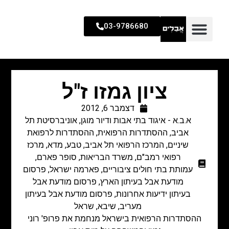
03-9786680
ציון גמזו ז"ל
דצמבר 6, 2012
א.ב.א - איגוד בתי אבות ודיור מוגן
,
אוניברסיטת תל
אביב
,
ההסתדרות הרפואית
,
ההסתדרות לרפואת
שיניים
,
המרכז הרפואי תל אביב
,
טבע
,
מדא
,
מרכז
רפואי רמב"ם
,
משרד הבריאות
,
סופר פארם
,
עמותת בתי חולים ציבוריים
,
פארמה ישראל
,
פרסום
מודעת אבל בעיתון הארץ
,
פרסום מודעת אבל
בעיתון ידיעות אחרונות
,
פרסום מודעת אבל בעיתון
מעריב
,
שיבא
,
שראל
ההסתדרות הרפואית בישראל מנחמת את פרופ' רוני