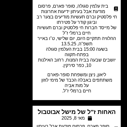
בית עלמין סגולה
,
סופר פארם
,
פרסום
מודעת אבל בעיתון ידיעות אחרונות
פלסטיק ו
ברם תעשיות מודיעים
בצער רב
וביגון קודר על פטירתו
 מייסד חברות חי פלסטיק וברם תעשיות
חיים ברמלי ז"ל
לוויה תתקיים היום, יום שלישי, ט"ו באייר
תשפ"ה, 13.5.25
בשעה 15:00 בבית העלמין סגולה
בפתח-תקווה
שבים שבעה בבית המנוח, רחוב האילנות
10, כפר סירקין.
ליאון, ניצן ומשפחת סופר-פארם
משתתפים באבלה הכבד של
מימי לוזון
על מות אביה
חיים ברמלי ז"ל.
חות ז"ל של מישל אבוטבול
מאי 8, 2025
סופר פארם
,
פרסום מודעת אבל בעיתון