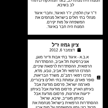
וח היה מנתח לב, בוגר המחלקה לניתוחי
לב בשיבא.
"ר ערן הלפרן, יו"ר האיגוד, וחברי איגוד
מנהלי בתי חולים בישראל מנחמים את
המשפחה על מות יקירם.
המנוח היה חבר באיגוד.
ציון גמזו ז"ל
דצמבר 6, 2012
א.ב.א - איגוד בתי אבות ודיור מוגן
,
אוניברסיטת תל אביב
,
ההסתדרות
הרפואית
,
ההסתדרות לרפואת שיניים
,
המרכז הרפואי תל אביב
,
טבע
,
מדא
,
מרכז רפואי רמב"ם
,
משרד הבריאות
,
סופר פארם
,
עמותת בתי חולים ציבוריים
,
פארמה ישראל
,
פרסום מודעת אבל
בעיתון הארץ
,
פרסום מודעת אבל בעיתון
ידיעות אחרונות
,
פרסום מודעת אבל
בעיתון מעריב
,
שיבא
,
שראל
סתדרות הרפואית בישראל מנחמת את
רופ' רוני גמזו והמשפחה על מות אביו.