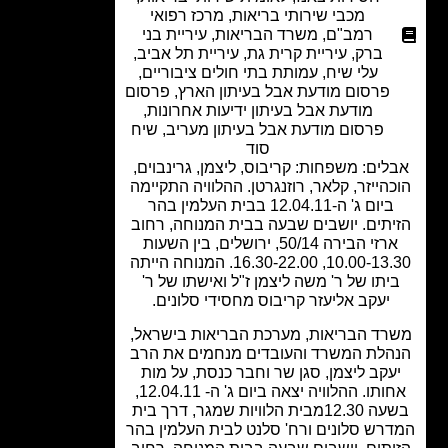
מכבי שירותי בריאות
,
מרכז רפואי
רמב"ם
,
משרד הבריאות
,
עיריית בני
ברק
,
עיריית קרית גת
,
עיריית תל אביב
,
עלי שיח
,
עמותת בתי חולים ציבוריים
,
פרסום מודעת אבל בעיתון הארץ
,
פרסום
מודעת אבל בעיתון ידיעות אחרונות
,
פרסום מודעת אבל בעיתון מעריב
,
שיח
סוד
לים: משפחות: קריבוס, ליצמן, גרינבוים,
הייזר, קלאר, רוזנגרטן. ההלוויה התקיימה
ביום ג' ה-12.04.11 בבית העלמין בהר
יתים. יושבים שבעה בבית המנוחה, רחוב
ארזי הבירה 50/14, ירושלים, בין השעות
10.00-13.30, 16.30-22.00. המנוחה הייתה
יתו של ר' משה ליצמן ז"ל ואישתו של ר'
יעקב אליעזר קריבוס מחסידי סלונים.
רד הבריאות, מערכת הבריאות בישראל,
הלת המשרד והעובדים מנחמים את הרב
עקב ליצמן, סגן שר וחבר כנסת, על מות
אחותו. ההלוויה יצאה ביום ג' ה- 12.04.11,
בשעה 12.30מבית הלוויות שמגר, דרך בית
רש סלונים ורח' סלנט לבית העלמין בהר