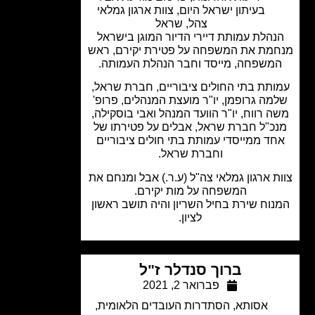
בעיתון ישראל היום
,
צוות ארגון גמלאי
צהל
,
שראל
הלת עמותת דיירי הדיור המוגן בישראל
מת את המשפחה על פטירת יקירם, ראש
משפחה, מייסד וחבר הנהלת העמותה.
תת בתי החולים ציבוריים, חברת שראל,
מה גרופמן, יו"ר מועצת המנהלים, פרופ'
 רווח, יו"ר הוועד המנהל ואבי בוסקילה,
כ"ל חברת שראל, אבלים על פטירתו של
ד ממייסדי עמותת בתי חולים ציבוריים
וחברת שראל.
ת ארגון גמלאי צה"ל (ע.ר.) אבל ומנחם את
המשפחה על מות יקירם.
וח שירת בחיל השריון והיה תושב ראשון
לציון.
ברוך סנדלר ז"ל
פברואר 2, 2021
אסותא
,
הסתדרות העובדים הלאומית
,