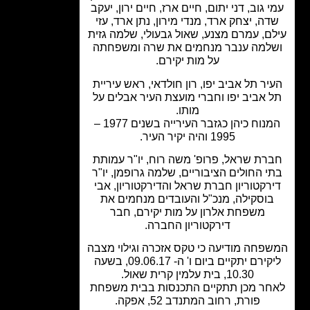
 גוב, דני יתום, חיים ארז, חיים ירון, יעקב
ה, יצחק ארד, מנדי מירון, נתן ארד, עזי
ם, עמרם מצנע, שאול גבעולי, שלמה גזית
למה ענבר מנחמים את שרה ומשפחתה
על מות יקירם.
יר תל אביב יפו, רון חולדאי, ראש עיריית
 אביב יפו וחברי מועצת העיר אבלים על
מותו.
המנוח כיהן כגזבר העירייה בשנים 1977 –
1995 והיה יקיר העיר.
רת שראל, פרופ' משה רוח, יו"ר עמותת
י החולים הציבוריים, שלמה גרופמן, יו"ר
רקטוריון חברת שראל והדירקטוריון, אבי
וסקילה, מנכ"ל והעובדים מנחמים את
משפחת אלרון על מות יקירם, חבר
דירקטוריון החברה.
פחה מודיעה כי טקס אזכרה וגילוי מצבה
ליקירם יתקיים ביום ו' ה- 09.06.17, בשעה
10.30, בית עלמין קרית שאול.
חר מכן תתקיים התכנסות בבית משפחת
פורת, רחוב המתנדב 52, אפקה.