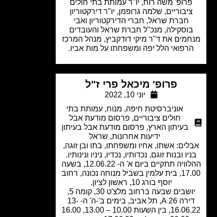
רופ' משה רוח, יו"ר עמותת בתי חולים
יבוריים, שלמה גרופמן, יו"ר דירקטוריון
חברת שראל, חברי הדירקטוריון ואבי
וסקילה, מנכ"ל חברת שראל והעובדים
מים את ד"ר מיקי דודקביץ, מנהל המרכז
רפואי הלל יפה ומשפחתו על מות אביו.
פרופ' מיכאל פרי ז"ל
יוני 10, 2022
אוניברסיטת חיפה
,
מנוח
,
עמותת בתי
חולים ציבוריים
,
פרסום מודעת אבל
בעיתון הארץ
,
פרסום מודעת אבל בעיתון
ידיעות אחרונות
,
שראל
ים: אשתו, אחיו ומשפחתו, בתו ובן זוגה,
יו ובנות זוגם, נכדותיו, נכדיו, ניניו ונינותיו.
ההלוויה תתקיים ביום א' ה- 12.06.22, בשעה
17.00, בית עלמין בשביל מנוחה נכונה, רחוב
יוסף בורג 10, ראשון לציון.
יושבים שבעה ברחוב מלצ'ט 30, קומה 5,
דירה 26 A, תל אביב, בימים ב'-ה' ה- 13-
16.06.22, בין השעות 10.00 – 13.00, 16.00