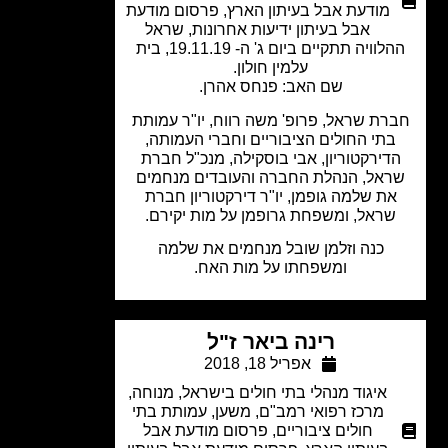
מודעת אבל בעיתון הארץ
,
פרסום מודעת
אבל בעיתון ידיעות אחרונות
,
שראל
ההלוויה תתקיים ביום ג' ה- 19.11.19, בית
עלמין חולון.
שם האב: פנחס אהרן.
רת שראל, פרופ' משה רווח, יו"ר עמותת
תי החולים הציבוריים וחברי העמותה,
דירקטוריון, אבי בוסקילה, מנכ"ל חברת
אל, הנהלת החברה והעובדים מנחמים
ת שלמה גופמן, יו"ר דירקטוריון חברת
ראל, ומשפחת גרופמן על מות יקירם.
כנה וזלמן שובל מנחמים את שלמה
ומשפחתו על מות האח.
רינה ביאר ז"ל
אפריל 18, 2018
איגוד מנהלי בתי חולים בישראל
,
מנוחה
,
מרכז רפואי רמב"ם
,
משען
,
עמותת בתי
חולים ציבוריים
,
פרסום מודעת אבל