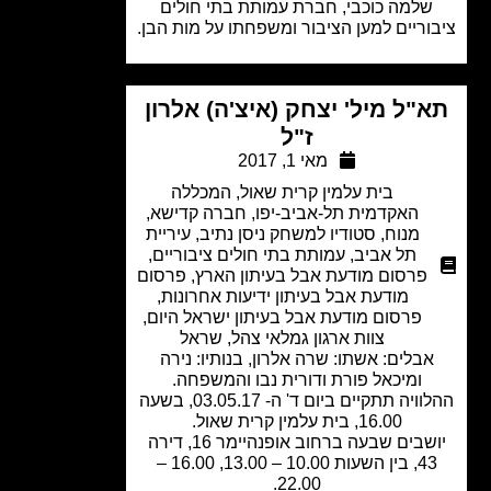
שלמה כוכבי, חברת עמותת בתי חולים
וריים למען הציבור ומשפחתו על מות הבן.
"ל מיל' יצחק (איצ'ה) אלרון
ז"ל
מאי 1, 2017
בית עלמין קרית שאול
,
המכללה
האקדמית תל-אביב-יפו
,
חברה קדישא
,
מנוח
,
סטודיו למשחק ניסן נתיב
,
עיריית
תל אביב
,
עמותת בתי חולים ציבוריים
,
פרסום מודעת אבל בעיתון הארץ
,
פרסום
מודעת אבל בעיתון ידיעות אחרונות
,
פרסום מודעת אבל בעיתון ישראל היום
,
צוות ארגון גמלאי צהל
,
שראל
אבלים: אשתו: שרה אלרון, בנותיו: נירה
ומיכאל פורת ודורית נבו והמשפחה.
ההלוויה תתקיים ביום ד' ה- 03.05.17, בשעה
16.00, בית עלמין קרית שאול.
יושבים שבעה ברחוב אופנהיימר 16, דירה
43, בין השעות 10.00 – 13.00, 16.00 –
22.00.