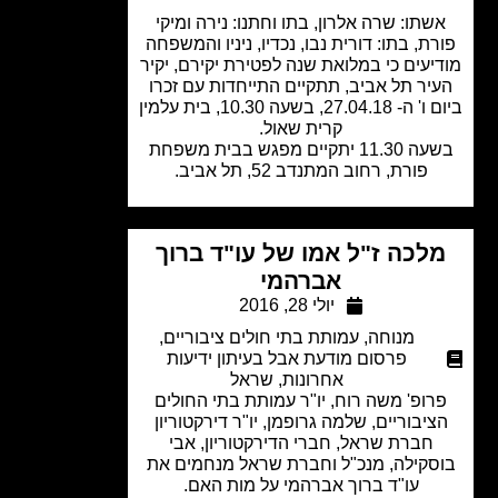
שתו: שרה אלרון, בתו וחתנו: נירה ומיקי
ת, בתו: דורית נבו, נכדיו, ניניו והמשפחה
יעים כי במלואת שנה לפטירת יקירם, יקיר
יר תל אביב, תתקיים התייחדות עם זכרו
ביום ו' ה- 27.04.18, בשעה 10.30, בית עלמין
קרית שאול.
בשעה 11.30 יתקיים מפגש בבית משפחת
פורת, רחוב המתנדב 52, תל אביב.
לכה ז"ל אמו של עו"ד ברוך
אברהמי
יולי 28, 2016
מנוחה
,
עמותת בתי חולים ציבוריים
,
פרסום מודעת אבל בעיתון ידיעות
אחרונות
,
שראל
רופ' משה רוח, יו"ר עמותת בתי החולים
ציבוריים, שלמה גרופמן, יו"ר דירקטוריון
חברת שראל, חברי הדירקטוריון, אבי
סקילה, מנכ"ל וחברת שראל מנחמים את
עו"ד ברוך אברהמי על מות האם.