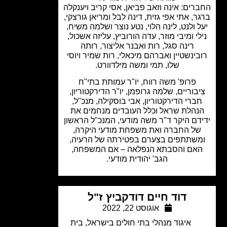
רים: אינה וזאב פביאן, אסי קריב ויענקלה
ר, אתי אפי גזית, דינה לבל ומריאן גורצקי,
 ולנט, לינה הלוי, נטע נוצר ושלמה משיח,
לי ומיבי מוזר, עדה הורוביץ, עליזה אשכול,
רינה סגל, רות ואבנר אליצור, רותה
בינשטיין ואברהם מיכאלי, רות שמיר ויוסי
שלו, תמי ומשה מילדוורט.
פרופ' משה רווח, יו"ר עמותת בתי"ח
בוריים, שלמה גרופמן, יו"ר הדירקטוריון,
ברי הדירקטוריון, אבי בוסקילה, מנכ"ל,
נהלת שראל וכלל העובדים מנחמים את
דם היקר ד"ר משה מודעי, המנכ"ל הראשון
ל החברה ואת משפחת מודעי היקרה,
שתתפים בצערם בפטירתה של הרעיה,
אם והסבתא הנפלאה – אם המשפחה,
הגב' יהודית מודעי.
דוד חיים דודקביץ ז"ל
אוגוסט 22, 2022
איגוד מנהלי בתי חולים בישראל
,
בית