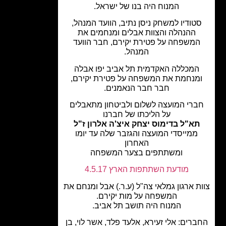
המנוח היה בנו של ישראל.
טודיו למשחק ניסן נתיב, הוועד המנהל,
ההנהלה והצוות אבלים ומנחמים את
משפחה על פטירת יקירם, חבר הוועד
המנהל.
המכללה האקדמית תל אביב יפו אבלה
מנחמת את המשפחה על פטירת יקירם,
חבר חבר הנאמנים.
ברי המועצה לשלום ולביטחון מתאבלים
על הליכתו של חברנו
תא"ל בדימוס יצחק איצ'ה אלרון ז"ל
ממייסדי המועצה והגזבר שלה עד יומו
האחרון
ומשתתפים בצער המשפחה
מודעת השתתפות הארץ 4.5.17
ת ארגון גמלאי צה"ל (ע.ר.) אבל ומנחם את
המשפחה על מות יקירם.
המנוח היה תושב תל אביב.
רים: אלי זעירא, אלעד פלד, אשר לוי, בן