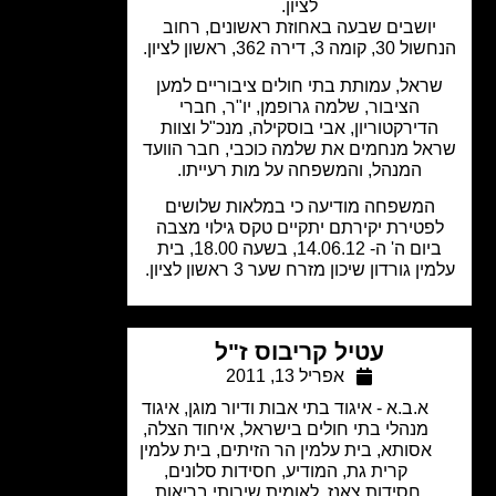
לציון.
יושבים שבעה באחוזת ראשונים, רחוב
ומה 3, דירה 362, ראשון לציון.
ראל, עמותת בתי חולים ציבוריים למען
הציבור, שלמה גרופמן, יו"ר, חברי
דירקטוריון, אבי בוסקילה, מנכ"ל וצוות
ל מנחמים את שלמה כוכבי, חבר הוועד
המנהל, והמשפחה על מות רעייתו.
המשפחה מודיעה כי במלאות שלושים
פטירת יקירתם יתקיים טקס גילוי מצבה
ביום ה' ה- 14.06.12, בשעה 18.00, בית
ן גורדון שיכון מזרח שער 3 ראשון לציון.
עטיל קריבוס ז"ל
אפריל 13, 2011
א.ב.א - איגוד בתי אבות ודיור מוגן
,
איגוד
מנהלי בתי חולים בישראל
,
איחוד הצלה
,
אסותא
,
בית עלמין הר הזיתים
,
בית עלמין
קרית גת
,
המודיע
,
חסידות סלונים
,
חסידות צאנז
,
לאומית שירותי בריאות
,