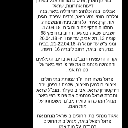
בעיתון הארץ
,
פרסום מודעת אבל בעיתון
ידיעות אחרונות
,
שראל
בלים: בנה וכלתה: רפי ודליה ביאר, בנה
תה: מוטי ונטע ביאר, נכדיה: עפרת, חגית,
ור, קרן, איתי, גל ורוני, ניניה והמשפחה.
ההלוויה התקיימה ביום ג' ה- 17.04.18.
יושבים שבעה במשען, רחוב ברודצקי 68,
קומה 13, תל אביב, עד יום ו' ה- 20.04.18
וממוצ"ש עד יום א' ה- 21-22.04.18, בבית
נה, רפי ביאר, רחוב ליבריה 16, חיפה.
יה הרפואית רמב"ם, העובדים, הגמלאים
ההנהלה מנחמים את פרופ' רפי ביאר על
פטירת אמו.
רופ' משה רוח, יו"ר עמותת בתי חולים
בוריים למען הציבור, שלמה גורפמן, יו"ר
קטוריון שראל, אבי בוסקילה, מנכ"ל שראל
ברת שראל מנחמים את פרופ' רפי ביאר,
הל המרכז הרפואי רמב"ם ומשפחתו על
מות האם.
וד מנהלי בתי החולים בישראל מנחם את
פרופ' רפאל ביאר, מנהל בית החולים
רמב"ם, על מות אמו.