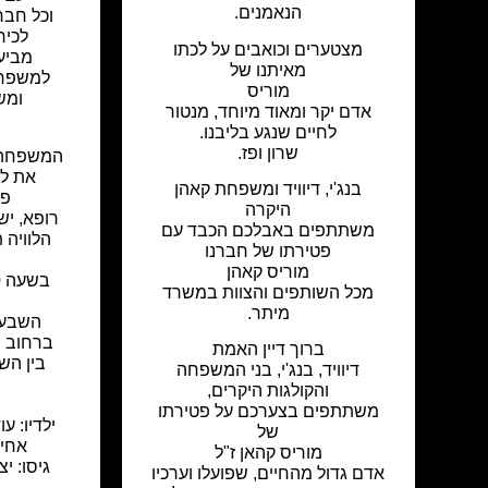
הנאמנים.
וכל חבר
לכיר
מצטערים וכואבים על לכתו
מביע
מאיתנו של
למשפחת
מוריס
ומש
אדם יקר ומאוד מיוחד, מנטור
י
לחיים שנגע בליבנו.
שרון ופז.
המשפחה 
את לכ
בנג'י, דיוויד ומשפחת קאהן
פר
היקרה
רופא, יש
משתתפים באבלכם הכבד עם
הלוויה ת
פטירתו של חברנו
מוריס קאהן
מכל השותפים והצוות במשרד
מיתר.
השבעה
ברחוב סנונית 2
ברוך דיין האמת
דיוויד, בנג'י, בני המשפחה
והקולגות היקרים,
משתתפים בצערכם על פטירתו
ילדיו: ע
של
אחיו
מוריס קהאן ז"ל
גיסו: יצ
אדם גדול מהחיים, שפועלו וערכיו