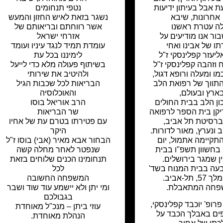
ת אבל בעיתון ידיעות
נטפי תנחומים
אחרונות
,
שיבא
נשגר בזאת לאיש החזון והמעש
ה עטרת ראשנו
אשר רווחתם ובריאותם של
ור אנו מודיעים על
אזרחי ישראל
ו של אבינו ואחי
עומדת תמיד לנגד עיניו ועומד
ליעזר קפלינסקי ז"ל
לימיננו בכל עת
ח וזהבה קפלינסקי ז"ל
בשיתוף פעולה מלא כדי לייעל
ו ומעלה ורופא דגול,
ולהיטיב את שירותי
תווך של רפואת הלב
הבריאות לכל שכבות הגיל
ארץ ובעולם,
והאוכלוסיה
ון הלב בבית החולים
הרב אוריאל בוסו
יקן בית הספר לרפואה
שר הבריאות
ברסיטת תל אביב,
עם פטירתו בטרם עת של אחיו
 ונערץ, מאור לדורות.
היקר
התקיימה אתמול, יום
הבחור אבא מאיר (אבי) בוסו ז"ל
' בחשוון תשפ"ו בבית
שנפטר לאחר מחלה קשה
ן שמגר בירושלים.
תנחומינו הכנים שלוחים בזאת
עה בבית המנוח בשד'
לכל
, תל-אביב.
המשפחה החשובה
חה המתאבלת.
ומי יתן ולא יישמע עוד שוד ושבר
בגבולכם
רופ' יוכבד קפלינסקי,
עוזי ביתן – מנכ"ל מאוחדת
ם באבלך הכבד על
הנהלת מאוחדת.