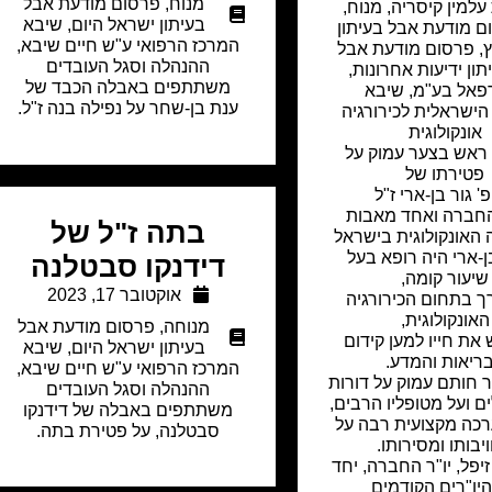
מנוח
,
פרסום מודעת אבל
עלמין קיסריה
,
מנוח
,
בעיתון ישראל היום
,
שיבא
ם מודעת אבל בעיתון
המרכז הרפואי ע"ש חיים שיבא,
,
פרסום מודעת אבל
ההנהלה וסגל העובדים
תון ידיעות אחרונות
,
משתתפים באבלה הכבד של
פאל בע"מ
,
שיבא
ענת בן-שחר על נפילה בנה ז"ל.
ישראלית לכירורגיה
אונקולוגית
ראש בצער עמוק על
פטירתו של
' גור בן-ארי ז"ל
החברה ואחד מאבות
בתה ז"ל של
 האונקולוגית בישראל
ן-ארי היה רופא בעל
דידנקו סבטלנה
שיעור קומה,
אוקטובר 17, 2023
ך בתחום הכירורגיה
האונקולוגית,
מנוחה
,
פרסום מודעת אבל
את חייו למען קידום
בעיתון ישראל היום
,
שיבא
ריאות והמדע.
המרכז הרפואי ע"ש חיים שיבא,
 חותם עמוק על דורות
ההנהלה וסגל העובדים
 ועל מטופליו הרבים,
משתתפים באבלה של דידנקו
רכה מקצועית רבה על
סבטלנה, על פטירת בתה.
יבותו ומסירותו.
זיפל, יו"ר החברה, יחד
יו"רים הקודמים