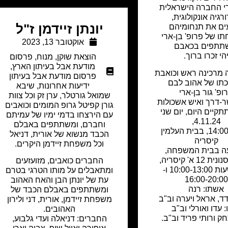
י החברה הישראלית
ורגיה אונקולוגית,
יונתן זיידמן ז"ל
ים את תנחומיהם
ו של פרופ' בן-ארי
אוקטובר 13, 2023
תתפים בכאבם
הי זכרו ברוך.
הוצאת שוקן
,
מנוח
,
פרסום
מודעת אבל בעיתון הארץ
,
מרכינה ראש וכואבת
פרסום מודעת אבל בעיתון
תו של אהוב לבם
ידיעות אחרונות
,
שיבא
ופ' גור בן-ארי
שמואל גורטלר, ערן זק וכל צוות
ר-דרך ואיש אשכולות
גורן קפיטל גרופ המומים וכואבים
תקיים היום, יום שני
עם הירצחו בדמי ימיו של עמיתם
4.11.24,
וחברם, ומשתתפים באבלם
בשעה 14:00, בבית העלמין
הכבד מנשוא של אורית, דניאל
קיסריה
וכל משפחת זיידמן היקרים.
 בבית המשפחה,
1 א' קיסריה,
החברים כואבים, מזועזעים
בין השעות 10:00-13:00 ו-
ומתאבלים על מותו הטרגי בטרם
16:00-20:00
עת של יונתן הבן והאח האהוב
אשתו: רנה
ומשתתפים באבלם הכבד של
ודד, אראל ויערה וב"ב
משפחת זיידמן, אורית, דני ולירון
: עדו ואורלי וב"ב
האהובים.
חק ורותי פריד וב"ב.
החברים: דניאלה ועדי גלבוע,