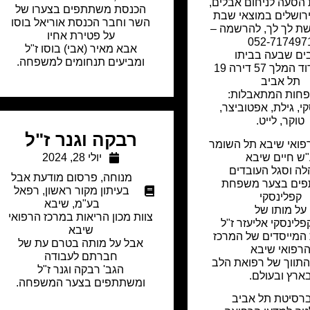
הסעה לניחום אבלים,
הכנסת משתתפים בצערו של
רושלים במוצאי שבת
השר וחבר הכנסת אוריאל בוסו
ת לך לך, להרשמה –
על פטירת אחיו
052-717497
אבא מאיר (אבי) בוסו ז"ל
ים שבעה בביתו
ומביעים תנחומים למשפחה.
שדרות דוד המלך 57 דירה 19
תל אביב
חות המתאבלות:
י, גילת, אפטוביצר,
טוקר, לייט.
רבקה וגנר ז"ל
פואי שיבא תל השומר
ש חיים שיבא
יולי 28, 2024
ה וסגל העובדים
מנוחה
,
פרסום מודעת אבל
ים בצער משפחת
בעיתון מקור ראשון
,
רפאל
קפלינסקי
בע"מ
,
שיבא
על מותו של
צוות מכון הריאות במרכז הרפואי
פלינסקי אליעזר ז"ל
שיבא
המייסדים של המרכז
אבל על מותה בטרם עת של
רפואי שיבא
חברתם לעבודה
התווך של רפואת הלב
הגב' רבקה וגנר ז"ל
ארץ ובעולם.
ומשתתפים בצער המשפחה.
ברסיטת תל אביב