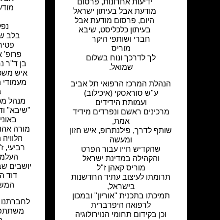
ידיעות אחרונות
,
פרסום
מודע
מודעת אבל בעיתון ישראל
היום
,
פרסום מודעת אבל
נפל
בעיתון כלכליסט
,
שיבא
בלב שב
חברי ושותפי היקר
פטירת
מוריס
פרופ' א
לך לדרכך ונוח בשלום
בן ד"ר נ
שמואל.
איש משכמ
מעמודי ה
הנהלת המרכז הרפואי תל אביב
ב
ע"ש סוראסקי (איכילוב)
מנהל מכ
ועמותת הידידים
"שיבא" וד
מרכינים ראשם ונפרדים מידיד
באוני
אמת,
מורה אהוב
שותף לדרך, פילנתרופ, איש חזון
הלוויה 
ומעשה
רביעי, ז
שהקדיש חייו עבור הפרט
העלמי
והקהילה במדינת ישראל
יושבים שב
מוריס קאהן ז"ל
דוד המלך 57
תרומתו לעיצוב עתיד החדשנות
המשפ
בישראל,
תמיכתו בתכנית "אוריון" ובמכון
לחברתנו פ
לרפואה היפרברית
משתתפי
וכן בקידום תחומי הנוירולוגיה