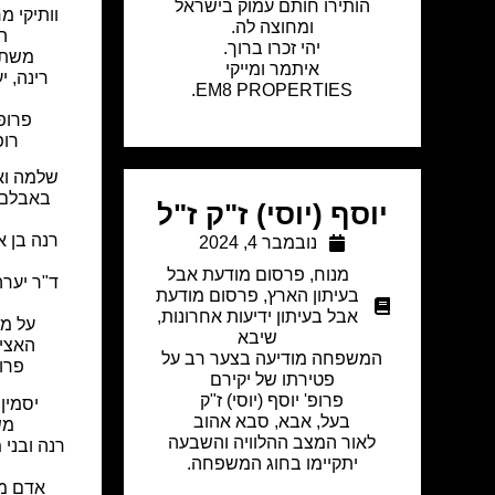
הותירו חותם עמוק בישראל
וותיקי מ
ומחוצה לה.
ה
יהי זכרו ברוך.
משתת
איתמר ומייקי
רינה, י
EM8 PROPERTIES.
פרופ' 
רופ
שלמה וא
באבלם 
יוסף (יוסי) ז"ק ז"ל
רנה בן א
נובמבר 4, 2024
מנוח
,
פרסום מודעת אבל
ד"ר יערה
בעיתון הארץ
,
פרסום מודעת
אבל בעיתון ידיעות אחרונות
,
על מ
שיבא
האציל
המשפחה מודיעה בצער רב על
פרופ
פטירתו של יקירם
פרופ' יוסף (יוסי) ז"ק
יסמין 
בעל, אבא, סבא אהוב
מש
לאור המצב ההלוויה והשבעה
רנה ובני
יתקיימו
בחוג המשפחה.
אדם מד