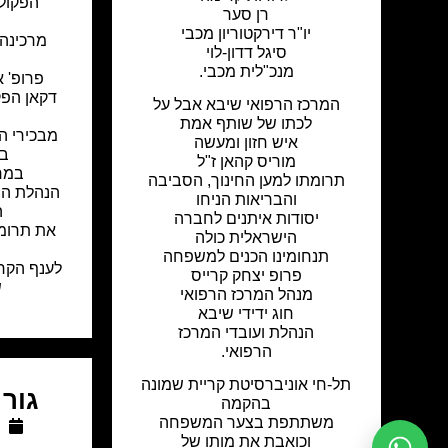
הפקול
רן סער
יו"ר דירקטוריון מכבי
מרכינה
סיגל דדון-לוי
מנכ"לית מכבי.
פרופ' א
דקאן הפק
המרכז הרפואי שיבא אבל על
לכתו של שותף אמת
מבכירי ה
איש חזון ומעשה
בר
מוריס קהאן ז"ל
במרכ
תרומתו למען החינוך, הסביבה
הנהלת הפ
והבריאות הניחו
ה
יסודות איתנים לחברה
את תרומ
הישראלית כולה
תנחומינו הכנים למשפחה
לענף הקרד
פרופ יצחק קרייס
ש
מנהל המרכז הרפואי
חוג ידידי שיבא
הנהלת ועובדי המרכז
הרפואי.
תל-חי אוניברסיטת קריית שמונה
גור 
בהקמה
משתתפת בצער המשפחה
וכואבת את מותו של