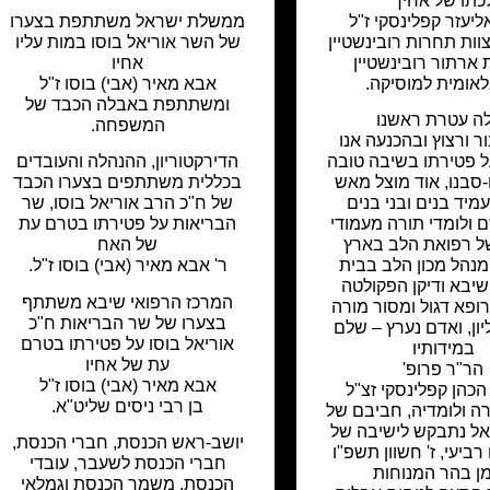
כתו של אחיך
ליעזר קפלינסקי ז"ל
ממשלת ישראל משתתפת בצערו
וות תחרות רובינשטיין
של השר אוריאל בוסו במות עליו
ת
ארתור רובינשטיין
אחיו
לאומית
למוסיקה.
אבא מאיר (אבי) בוסו ז"ל
ומשתתפת באבלה הכבד של
ה עטרת ראשנו
המשפחה.
 ורצוץ ובהכנעה אנו
ל פטירתו בשיבה טובה
הדירקטוריון, ההנהלה והעובדים
-סבנו, אוד מוצל מאש
בכללית משתתפים בצערו הכבד
יד בנים ובני בנים
של ח"כ הרב אוריאל בוסו, שר
 ולומדי תורה מעמודי
הבריאות על פטירתו בטרם עת
ל רפואת הלב בארץ
של האח
מנהל מכון הלב בבית
ר' אבא מאיר (אבי) בוסו ז"ל.
שיבא ודיקן הפקולטה
המרכז הרפואי שיבא משתתף
ופא דגול ומסור מורה
בצערו של שר הבריאות ח"כ
ון, ואדם נערץ – שלם
אוריאל בוסו על פטירתו בטרם
במידותיו
עת של אחיו
הר"ר פרופ'
אבא מאיר (אבי) בוסו ז"ל
הכהן קפלינסקי זצ"ל
בן רבי ניסים שליט"א.
ה ולומדיה, חביבם של
ראל נתבקש לישיבה של
יושב-ראש הכנסת, חברי הכנסת,
רביעי, ז' חשוון תשפ"ו
חברי הכנסת לשעבר, עובדי
מן בהר המנוחות
הכנסת, משמר הכנסת וגמלאי