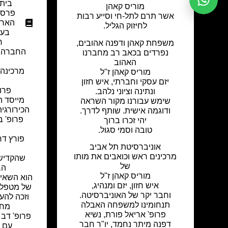
בית 
מוריס קאהן
פרסו
אשר תרם לתל-חי וסייע רבות
הארץ
לחיזוק הגליל.
בעי
ר
משפחת קאהן ודפנה אהובים,
החברה ה
נפרדים בכאב רב מחברנו
האהוב
מרכינה 
מוריס קאהן ז"ל
יזם עסקי וחברתי, איש חזון
פרופ
ונתינה וציוני נלהב.
מייסד 
שימש עבורנו מקור השראה
הכירורגיה
ודוגמה אישית. שותף לדרך.
פרופ' ב
יהי זכרו ברוך
טובה וסמי סגול.
פורץ דר
אוניברסיטת תל אביב
מרכינים ראש וכואבים את מותו
שהקדיש 
של
הב
מוריס קאהן ז"ל
הוא השאיר
איש חזון, יזם ומנהיג,
של מטפלים
וחבר יקר של האוניברסיטה.
וזכה להע
תנחומינו למשפחה האבלה
מחו
פרופ' אריאל פורת, נשיא
פרופ' דב 
דפנה מיתר נחמד, יו"ר חבר
עם ה