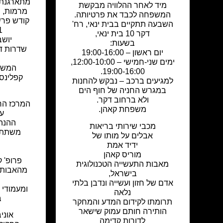
מתארגנת 
מיד לאחר ההלוויה מבקשת
מרמות, י
המשפחה לכבד את פרטיותה.
קודש פרש
השבעה תתקיים בבית ינאי, רח'
1
דקר 10 בית ינאי,
יושב
בשעות:
יום ראשון – 19:00-16:00
ימים שני-חמישי – 12:00-10:00,
המשפ
19:00-16:00.
קפלינסק
למגיעים ברכב – נבקש להחנות
במגרש החניה של חוף הים
ולא ברחוב דקר.
המרכז הר
משפחת קאהן.
ע"
ההנהל
מכבי שירותי בריאות
משתתפ
אבלים על מותו של
ידיד אמת
מוריס קאהן
פרופ' ק
מאבות התעשייה הטכנולוגית
מהאבות 
בישראל,
ה
אדם של חזון ועשייה ונדבן בלתי
ומעמודי 
נלאה
ב
תרומתו לקידום המדע והמחקר
הותירה חותם עמוק שישאר
אוני
לדורות קדימה