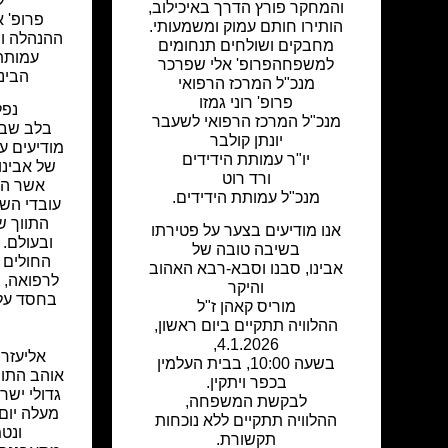
ל
והמחקר פורץ הדרך באיכילוב,
פרופ' א
הותירו חותם עמוק ומשמעותי.
ההנהלה וצ
מחבקים ושולחים תנחומים
עמות
למשפחהפרופ' אלי שפרכר
הבינ
מנכ"ל המרכז הרפואי
פרופ' רוני גמזו
נפל
מנכ"ל המרכז הרפואי לשעבר
בלב שבור
יונתן קולבר
מודיעים ע
יו"ר עמותת הידידים
של אבינו
ורד רוט
אשר העמ
מנכ"ל עמותת הידידים.
עובדי השם
התווך ש
אנו מודיעים בצער על פטירתו
ובעולם. 
בשיבה טובה של
החולים 
אבינו, סבנו וסבא-רבא האהוב
לרפואה, ר
והיקר
בחסד עלי
מוריס קאהן ז"ל
ההלוויה תתקיים ביום ראשון,
4.1.2026,
אליעזר 
בשעה 10:00, בבית העלמין
אוהב התור
בכפר ויתקין.
גדולי יש
לבקשת המשפחה,
מעלה יום 
ההלוויה תתקיים ללא נוכחות
ונט
תקשורת.