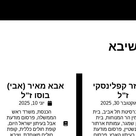
יבא
ר קפלינסקי
אבא מאיר (אבי)
ז"ל
בוסו ז"ל
קטובר 30, 2025
יוני 10, 2025
ברסיטת תל אביב
,
בית
הכנסת
,
משרד ראש
ין הר המנוחות
,
בית
הממשלה
,
פרסום מודעת
 שמגר
,
עמותת ארתור
אבל בעיתון ישראל היום
,
שטיין
,
פרסום מודעת
קופת חולים כללית
,
קופת
בעיתון הארץ
,
פרסום
חולים מאוחדת
,
שיבא