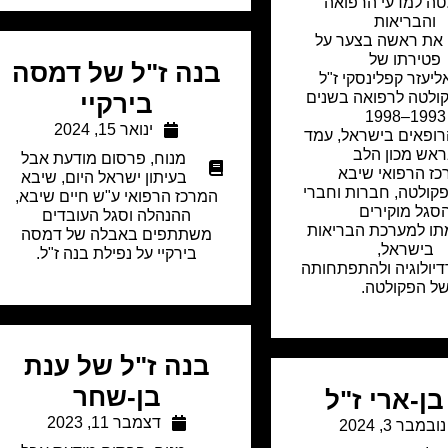
טה למדעי הרפואה
והבריאות
 את ראשה בצער על
פטירתו של
בנה ז"ל של דמסה
ליעזר קפלינסקי ז"ל
ולטה לרפואה בשנים
בירקיי
1993–1998
ינואר 15, 2024
רופאים בישראל, עמד
אש מכון הלב
מנוח
,
פרסום מודעת אבל
ז הרפואי שיבא
בעיתון ישראל היום
,
שיבא
קולטה, חברות וחברי
המרכז הרפואי ע"ש חיים שיבא,
סגל מוקירים
ההנהלה וסגל העובדים
תו למערכת הבריאות
משתתפים באבלה של דמסה
בישראל,
בירקיי על נפילת בנה ז"ל.
יולוגיה ולהתפתחותה
ל הפקולטה.
בנה ז"ל של ענת
בן-שחר
בן-ארי ז"ל
דצמבר 11, 2023
נובמבר 3, 2024