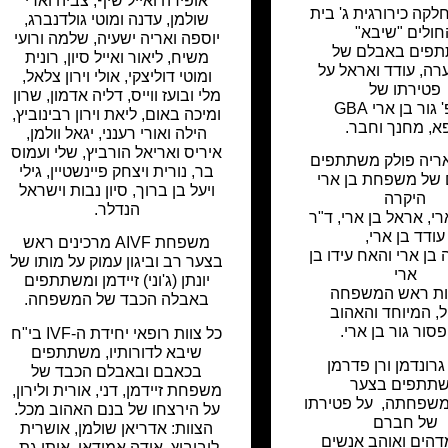
אופירה ואייל שיף, צביה וארי
חלקה כירורגית ג' בית
שולמן, עדנה ומוטי גולדנברג,
חולים "שיבא"
יוספה ואריה ישעיה, שלמה ורועי
פים באבלם של
משיח, ליאור ואייל סיון, רונית
ערה, עודד ואראל על
ומוטי דוליצקי, אולי וירון צלאל,
פטירתו של
מלי ובועז ווייס, דליה אדמון, שרון
גור בן ארי GBA
ומיכה באום, ליאת וירון רבינוביץ,
א, מחנך וחבר.
הילה ואורי רענני, יגאל וולמן,
איריס ואריאל הורביץ, שלי ועמוס
ריה פולק משתתפים
בר, נורית ויצחק פיינשטיין, גילי
של משפחת בן ארי
ויעל בן ברוך, סיון נבות וישראל
היקרה
הנדלר.
רי, אראל בן ארי, ד"ר
עודד בן ארי,
משפחת AIVF מרכינים ראש
 בן ארי והאח עידו בן
בצער רב וביגון עמוק על מותו של
ארי
יונתן (ג'וני) זיידמן ומשתתפים
ות ראש המשפחה
באבלה הכבד של המשפחה.
, המיוחד והאהוב
סור גור בן ארי.
כל צוות רופאי יחידת ה-IVF בי"ח
שיבא לדורותיו, משתתפים
גרונדמן ורן פדרמן
בכאבם ובאבלם הכבד של
תתפים בצער
משפחת זיידמן, דני, אורית ולירון,
 משפחתה, על פטירתו
על הירצחו של בנם האהוב מכל.
של חברם
הצוות: אדריאן שולמן, אושרית
הים ואוהב אנשים
ליבוביץ, אידה אמודאי, איתי גת,