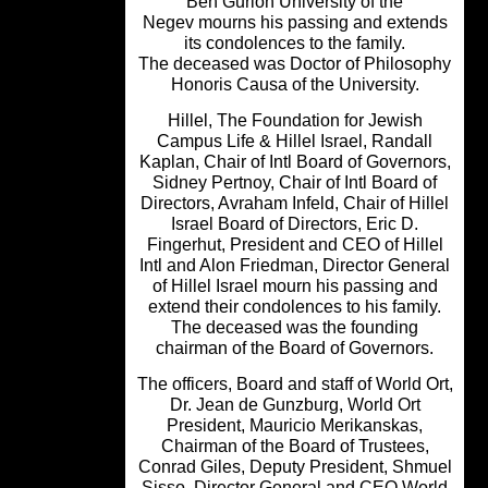
Ben Gurion University of the
Negev mourns his passing and exten
its condolences to the family.
The deceased was Doctor of Philoso
Honoris Causa of the University.
Hillel, The Foundation for Jewish
Campus Life & Hillel Israel, Randal
Kaplan, Chair of Intl Board of Governo
Sidney Pertnoy, Chair of Intl Board o
Directors, Avraham Infeld, Chair of Hil
Israel Board of Directors, Eric D.
Fingerhut, President and CEO of Hill
Intl and Alon Friedman, Director Gene
of Hillel Israel mourn his passing an
extend their condolences to his famil
The deceased was the founding
chairman of the Board of Governors
The officers, Board and staff of World O
Dr. Jean de Gunzburg, World Ort
President, Mauricio Merikanskas,
Chairman of the Board of Trustees,
Conrad Giles, Deputy President, Shm
Sisso, Director General and CEO Wor