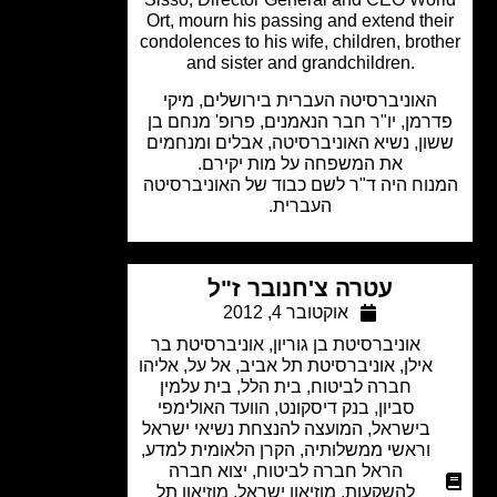
Ort, mourn his passing and extend the
condolences to his wife, children, brot
and sister and grandchildren.
האוניברסיטה העברית בירושלים, מיקי
רמן, יו"ר חבר הנאמנים, פרופ' מנחם בן
ון, נשיא האוניברסיטה, אבלים ומנחמים
את המשפחה על מות יקירם.
וח היה ד"ר לשם כבוד של האוניברסיטה
העברית.
עטרה צ'חנובר ז"ל
אוקטובר 4, 2012
אוניברסיטת בן גוריון
,
אוניברסיטת בר
אילן
,
אוניברסיטת תל אביב
,
אל על
,
אליהו
חברה לביטוח
,
בית הלל
,
בית עלמין
סביון
,
בנק דיסקונט
,
הוועד האולימפי
בישראל
,
המועצה להנצחת נשיאי ישראל
וראשי ממשלותיה
,
הקרן הלאומית למדע
,
הראל חברה לביטוח
,
יצוא חברה
להשקעות
,
מוזיאון ישראל
,
מוזיאון תל