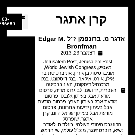
קרן אתגר
03-
9786680
אדגר מ. ברונפמן ז"ל Edgar M.
Bronfman
דצמבר 23, 2013
Jerusalem Post
,
Jerusalem Post
מעסיק
,
World Jewish Congress
,
אוניברסיטת בן גוריון
,
אוניברסיטת בר
אילן
,
אורט
,
איקאה
,
בנק דיסקונט
,
בנק
מרכנתיל דיסקונט
,
האוניברסיטה
העברית
,
יד ושם
,
לב גרופ מדיה
,
פרסום
מודעת אבל בעיתון גלובס
,
פרסום
מודעת אבל בעיתון הארץ
,
פרסום מודעת
אבל בעיתון ידיעות אחרונות
,
פרסום
מודעת אבל בעיתון ישראל היום
,
קרן
אתגר
,
שופרסל
קונגרס היהודי העולמי, רונלד ס. לאודר,
א, רוברט זינגר, מנכ"ל עולמי, שי חרמש,