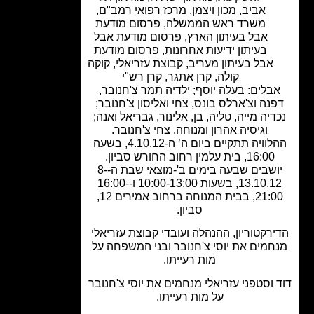
אביב
,
מכון ויצמן
,
מרכז רפואי רמב"ם
,
משרד ראש הממשלה
,
פרסום מודעת
אבל בעיתון הארץ
,
פרסום מודעת אבל
בעיתון ידיעות אחרונות
,
פרסום מודעת
אבל בעיתון מעריב
,
קבוצת עזריאלי
,
קוקה
קולה
,
קרן אתגר
,
קרן רש"י
בלים: בעלה יוסף; ילדיה תמר צ'חנובר,
נה וצ'ארלס בונס, צחי ואליסון צ'חנובר;
דיה מייה, טליה, בן, אלינור, גבריאל ואנה;
וגיסיה אהרון ומנוחה, צחי צ'חנובר.
ההלוויה תתקיים ביום ה’ ה-4.10.12, בשעה
16:00, בית עלמין רחוב החורש סביון.
יושבים שבעה בימים ב'-מוצאי שבת ה-8-
13.10.12, בשעות 10:00-13:00 ו-16:00-
21:00, בבית המנוחה ברחוב אמירים 12,
סביון.
רקטוריון, ההנהלה ועובדי קבוצת עזריאלי
חמים את יוסי צ'חנובר ובני המשפחה על
מות רעייתו.
 וסטפני עזריאלי מנחמים את יוסי צ'חנובר
על מות רעייתו.