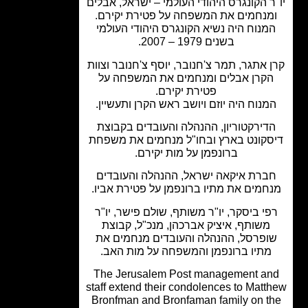
ר הקונגרס היהודי העולמי – ישראל, אבלים
מנחמים את המשפחה על פטירת יקירם.
מנוח היה נשיא הקונגרס היהודי העולמי
בשנים 1979 – 2007.
 אתגר, תמר צ'חנובר, יוסף צ'חנובר וצוות
קרן אבלים ומנחמים את המשפחה על
פטירת יקירם.
מנוח היה יוזם ויושב ראש הקרן ותעשיין.
דירקטוריון, ההנהלה והעובדים בקבוצת
סקונט בארץ ובחו"ל מנחמים את משפחת
ברונפמן על מות יקירם.
ברת איקאה ישראל, ההנהלה והעובדים
חמים את מתיו ברונפמן על פטירת אביו.
י ביסקר, יו"ר משותף, שולם פישר, יו"ר
משותף, איציק אברכהן, מנכ"ל, קבוצת
ופרסל, ההנהלה והעובדים מנחמים את
מתיו ברונפמן והמשפחה על מות האב.
The Jerusalem Post management a
staff extend their condolences to Matt
Bronfman and Bronfaman family on t