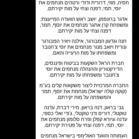
ה, מוזי, דרורית ודודי ורטהים מנחמים את
יוסי, תמי, דפנה וצחי על מות יקירתם.
ר ברונפמן, יושב ראש הוועדה המייעצת;
פחת קרן אתגר מנחמים את יוסף, תמר,
דפנה וצחי על מות יקירתם.
ה וגדעון המבורגר, אילנה ויאיר המבורגר
ורית ויואב מנור מנחמים את יוסי צ'חנובר
ומשפחתו על מות הרעייה והאם.
ברת הראל השקעות בביטוח ופיננסים,
הדירקטוריון וההנהלה מנחמים את יוסי
צ'חנובר ומשפחתו על מות יקירתם.
רה המרכזית ליצור משקאות קלים בע"מ
וקה קולה ישראל) מנחמת את יוסף, תמר
והמשפחה על מות יקירתם.
בי בראון, דנה בראון, מירי דברת, עדנה
קטלי, דוריס ודני טוקטלי, ג'ודי ואלי כספי,
נה וגיורא קפלן ופרח סלומון מנחמים את
וסי, תמי, דפנה וצחי על פטירת יקירתם.
מותה והוועד האולימפי בישראל מנחמים