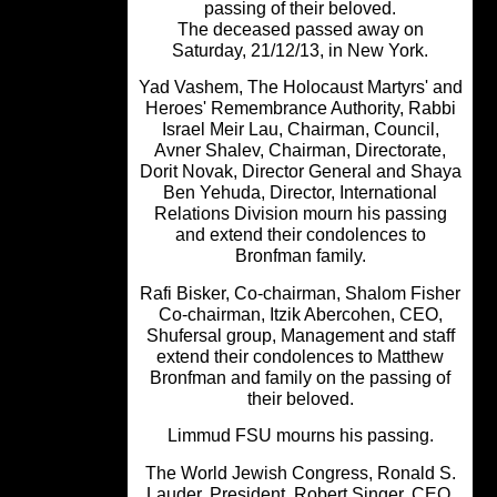
passing of their beloved.
The deceased passed away on
Saturday, 21/12/13, in New York.
Yad Vashem, The Holocaust Martyrs' 
Heroes' Remembrance Authority, Rab
Israel Meir Lau, Chairman, Council,
Avner Shalev, Chairman, Directorate
Dorit Novak, Director General and Sh
Ben Yehuda, Director, International
Relations Division mourn his passin
and extend their condolences to
Bronfman family.
Rafi Bisker, Co-chairman, Shalom Fis
Co-chairman, Itzik Abercohen, CEO
Shufersal group, Management and sta
extend their condolences to Matthe
Bronfman and family on the passing 
their beloved.
Limmud FSU mourns his passing.
The World Jewish Congress, Ronald 
Lauder, President, Robert Singer, CE