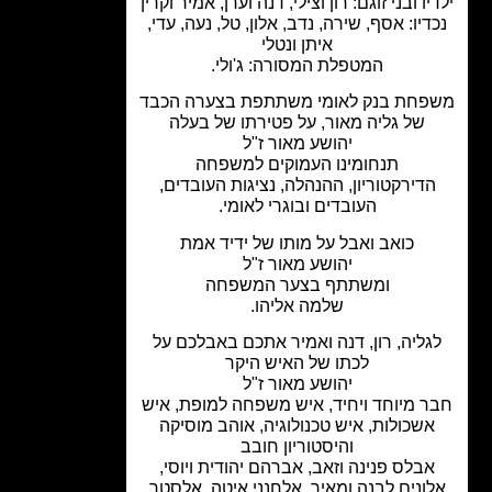
יו ובני זוגם: רון וצילי, דנה וערן, אמיר וקרין
דיו: אסף, שירה, נדב, אלון, טל, נעה, עדי,
איתן ונטלי
המטפלת המסורה: ג'ולי.
חת בנק לאומי משתתפת בצערה הכבד
של גליה מאור,
על פטירתו של בעלה
יהושע מאור ז"ל
תנחומינו העמוקים למשפחה
דירקטוריון, ההנהלה, נציגות העובדים,
העובדים ובוגרי לאומי.
כואב ואבל על מותו של ידיד אמת
יהושע מאור ז"ל
ומשתתף בצער המשפחה
שלמה אליהו.
גליה, רון, דנה ואמיר אתכם באבלכם על
לכתו של האיש היקר
יהושע מאור ז"ל
 מיוחד ויחיד, איש משפחה למופת, איש
שכולות, איש טכנולוגיה, אוהב מוסיקה
והיסטוריון חובב
בלס פנינה וזאב, אברהם יהודית ויוסי,
ונים לבנה ומאיר, אלחנני איטה,
אלסטר