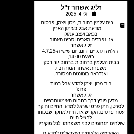
זליג אשחר ז"ל
יולי 4, 2025
בית עלמין רחובות
,
מכון ויצמן
,
פרסום
מודעת אבל בעיתון הארץ
בכאב ועצב עמוק
אנו נפרדים מאבינו וסבינו האהוב,
זליג אשחר
ההלויה תתקיים היום, יום שישי ה-4.7.25
בשעה 14:00,
בית העלמין ברחובות ברחוב גורודסקי
משפחת אשחר המורחבת
ואנדראה בונוונטה המסורה.
בית מכון ויצמן למדע אבל במות
פרופ'
זליג אשחר
מדען פורץ דרך בתחום האימונותרפיה
טן, חתן פרס ישראל למדעי החיים וחוקר
ר פרסים, הקדיש את חייו למחקר שבכוחו
להציל חיים
חים תנחומים לבני משפחתו ולכל מוקיריו.
אקדמיה הלאומית הישראלית למדעים