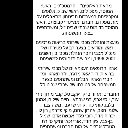
מחאת האלופים" – הרמטכ"לים, ראשי
המוסד, מפכ"לים, ראשי שב"כ, אלופים
ביליהם במערכות הביטחון מתאבלים על
 מפקדם, חברם וממייסדי קבוצתם, ראש
סד בדימוס שבתי שביט ז"ל, ומשתתפים
בצער המשפחה.
צת והנהלת מכבי שירותי בריאות מרכינים
אש ומודיעים בצער רב על פטירתו של
כ"ל מכבי וחבר הנהלת מכבי בין השנים
1996, ומביעים תנחומים למשפחה.
גון הרופאים העצמאיים של מכבי שירותי
ריאות, ד"ר יגאל מדג'ר, יו"ר הארגון וכל
חברי הארגון אבלים ומשתתפים בצער
שפחה על פטירתו של שבתי שביט ז"ל.
ים: אהוד ברק, יעקב טל, קובי מירון, נורי
, יוסי ארזי, בני שבתאי, חיים שילוח, אמנון
לבן, קותי כהן, קותי שרעבי, משה צברי,
מי חצב, אהרון שחם, מיקי פדרמן, רון לוי,
כריה מדר, רובי פלד, אבשה אדם, שמיל
בן-צבי, ציון חדד, אורי זכאי ותיקי סיירת
טכ"ל אבלים על מות חברם ומשתתפים