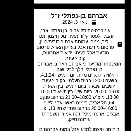
אברהם בן-נפתלי ז"ל
ינואר 3, 2024
אוניברסיטת תל אביב
,
בן נפתלי, ארז,
זהבי
,
וולפסון קלור מאיר
,
מכון ויצמן
,
מכון
ון ליר
,
מנוח
,
עמותת ארתור רובינשטיין
,
פרסום מודעת אבל בעיתון הארץ
,
פרסום
מודעת אבל בעיתון ידיעות אחרונות
,
קיבוץ עינת
פחה מודיעה כי אביהם האהוב, אברהם
בן-נפתלי, הלך לבלי שוב.
ההלוויה תתקיים מחר, יום חמישי, 4.1.24,
 12:00 בבית העלמין בקיבוץ עינת.
יושבים שבעה: ביום חמישי בין השעות
16:00–20:00, ביום ששי בין השעות 10:00–
13:00, מוצ"ש 18:00–21:00 ברחוב פנקס
64, תל אביב, בימים ראשון עד שלישי
1–20:00 ברחוב פחד יצחק 13, יפו.
לים: ארנה ומיכל, דנה אמיר ומשפחתה,
עירונה טייק.
ת מכון ויצמן למדע אבל במות אברהם בן