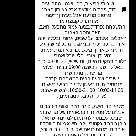
שירותי בריאות
,
מכון ויצמן
,
מנוח
,
עיר
דוד
,
פרסום מודעת אבל בעיתון הארץ
,
פרסום מודעת אבל בעיתון ידיעות
אחרונות
,
קבוצת מר
פחה נפרדת בצער עמוק מהבעל, האב,
האח והסב האהוב.
לים: אשתו: יעל שביט, אחותו ובעלה: יונה
רי בר לב, ילדיו ובני זוגם: מיכל (מישי) וגיל,
תי וגיל, אריק ומיכל, נכדיו: איתמר, עמית,
נטע, דן, אורי, יהלי, יובל ואמרי.
הלוויה תתקיים היום, יום שישי, 08.09.23, כ"ב
באלול תשפ"ג בשעה 09:00 בבית העלמין
מורשה, רמת השרון.
יושבים שבעה בבית המשפחה. קבלת
חמים מיום ראשון עד יום רביעי בשעות
10:00-14:00, 16:00-21:00. (בשישי-שבת
לא תהיה קבלת מנחמים).
גאי קרן הישג, בוגרי הקרן וצוות העובדים
לים על פטירתו הפתאומית של מר שבתי
ביט, שבנוסף לתרומתו למדינת ישראל,
ן כיו"ר דירקטוריון קרן הישג מיום היווסדה.
בים ומנחמים את יעל וב"ב – ג'רי שוורץ,
הת'ר ריסמן וכל משפחת הישג.