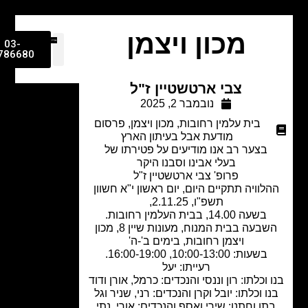
מכון ויצמן
03-
9786680
צבי ארטשטיין ז"ל
נובמבר 2, 2025
בית עלמין רחובות
,
מכון ויצמן
,
פרסום
מודעת אבל בעיתון הארץ
בצער רב אנו מודיעים על פטירתו של
בעלי אבינו וסבנו היקר
פרופ' צבי ארטשטיין ז"ל
לוויה תתקיים היום, יום ראשון י"א חשוון
תשפ"ו, 2.11.25,
בשעה 14.00, בבית העלמין רחובות.
השבעה בבית המנוח, מעונות שיין 8, מכון
ויצמן רחובות, בימים ב'-ה'
בשעות: 10:00-13:00, 16:00-19:00.
רעייתו: יעל
 וכלתו: רון וננסי והנכדים: כרמל, אורן ודוד
ו וכלתו: יובל וקרן והנכדים: רני, שניר וגל
תו וחתנו: שירי ואסף והנכדים: אורי, נתי