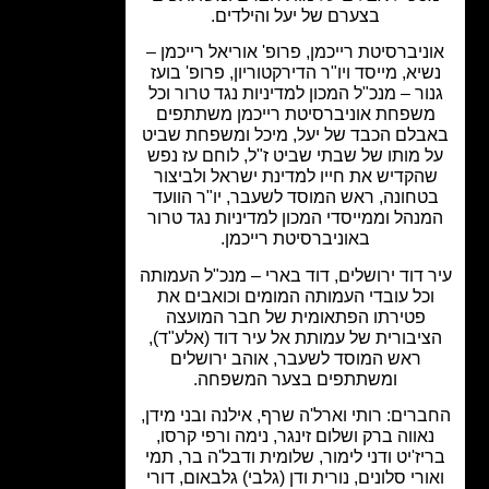
בצערם של יעל והילדים.
ניברסיטת רייכמן, פרופ' אוריאל רייכמן –
יא, מייסד ויו"ר הדירקטוריון, פרופ' בועז
ור – מנכ"ל המכון למדיניות נגד טרור וכל
שפחת אוניברסיטת רייכמן משתתפים
בלם הכבד של יעל, מיכל ומשפחת שביט
 מותו של שבתי שביט ז"ל, לוחם עז נפש
הקדיש את חייו למדינת ישראל ולביצור
טחונה, ראש המוסד לשעבר, יו"ר הוועד
נהל וממייסדי המכון למדיניות נגד טרור
באוניברסיטת רייכמן.
 דוד ירושלים, דוד בארי – מנכ"ל העמותה
כל עובדי העמותה המומים וכואבים את
פטירתו הפתאומית של חבר המועצה
יבורית של עמותת אל עיר דוד (אלע"ד),
ראש המוסד לשעבר, אוהב ירושלים
ומשתתפים בצער המשפחה.
רים: רותי וארל'ה שרף, אילנה ובני מידן,
אווה ברק ושלום זינגר, נימה ורפי קרסו,
יז'יט ודני לימור, שלומית ודבל'ה בר, תמי
ורי סלונים, נורית ודן (גלבי) גלבאום, דורי