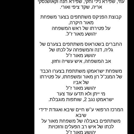
,
שפירא נילי וחקי, שפירא חנה וקאושנסקי
אריה,
שקד ציפי ואורי.
וצת הפניקס משתתפים בצער משפחת
מאור היקרה,
על פטירתו של ראש המשפחה
יהושע מאור ז"ל.
ברים בשטראוס משתתפים בצערם של
גליה, דנה והמשפחה על לכתו של
יהושע מאור ז"ל
אב המשפחה, איש עשייה וחזון.
פחת ישראמקו משתתפת בצערו הכבד
 המנכ"ל רון מאור ומשפחתו, על פטירתו
של אביו
יהושע מאור ז"ל
מי ייתן ולא תדעו עוד צער
ישראמקו נגב 2, שותפות מוגבלת.
כז הרפואי ע"ש חיים שיבא ואגודת ידידי
שיבא
שתתפים באבלה של משפחת מאור על
לכתו של איש רב הפעלים והזכויות
יהושע מאור ז"ל