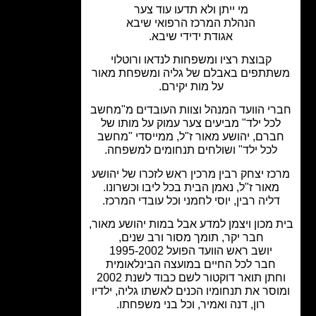
מי ייתן ולא תדעו עוד צער
הנהלת המרכז הרפואי שיבא
אגודת ידידי שיבא.
קבוצת רציו ומשפחות לנדאו ורוטלוי
תתפים באבלם של גליה ומשפחת מאור
על מות יקירם.
י הוועד המנהל וצוות העובדים מ"מחשב
כל ילד" מביעים צער עמוק על מותו של
ברם, יהושע מאור ז"ל, ממייסדי "מחשב
לכל ילד" ושולחים תנחומים למשפחה.
ז יצחק רבין מרכין ראש לזכרו של יהושע
מאור ז"ל, נאמן הבית בכל ליבו וכשרונו.
ליה רבין, יוסי לחמני וכל עובדי המרכז.
 מכון ויצמן למדע אבל במות יהושע מאור,
חבר יקר, תומך מסור ורב שנים,
יושב ראש הוועד הפועל 1995-2002
חבר לכל החיים במועצה הבינלאומית
תן תואר דוקטור לשם כבוד לשנת 2002
סר את תנחומיו הכנים לאשתו גליה, ילדיו
רון, דנה ואמיר, וכל בני משפחתו.