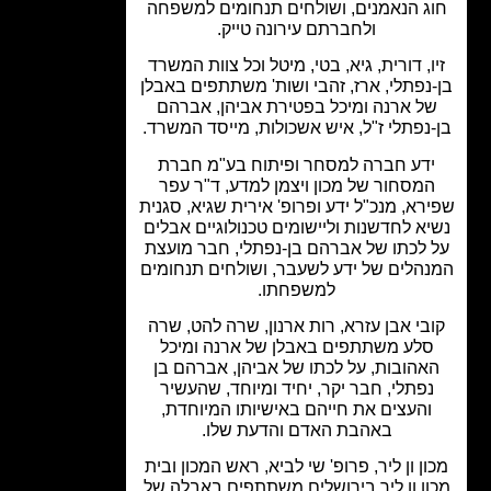
ג הנאמנים, ושולחים תנחומים למשפחה
ולחברתם עירונה טייק.
ו, דורית, גיא, בטי, מיטל וכל צוות המשרד
נפתלי, ארז, זהבי ושות' משתתפים באבלן
ל ארנה ומיכל בפטירת אביהן, אברהם
נפתלי ז"ל, איש אשכולות, מייסד המשרד.
דע חברה למסחר ופיתוח בע"מ חברת
מסחור של מכון ויצמן למדע, ד"ר עפר
רא, מנכ"ל ידע ופרופ' אירית שגיא, סגנית
א לחדשנות וליישומים טכנולוגיים אבלים
 לכתו של אברהם בן-נפתלי, חבר מועצת
הלים של ידע לשעבר, ושולחים תנחומים
למשפחתו.
בי אבן עזרא, רות ארנון, שרה להט, שרה
סלע משתתפים באבלן של ארנה ומיכל
אהובות, על לכתו של אביהן, אברהם בן
נפתלי, חבר יקר, יחיד ומיוחד, שהעשיר
והעצים את חייהם באישיותו המיוחדת,
באהבת האדם והדעת שלו.
ון ון ליר, פרופ' שי לביא, ראש המכון ובית
ון ון ליר בירושלים משתתפים באבלה של