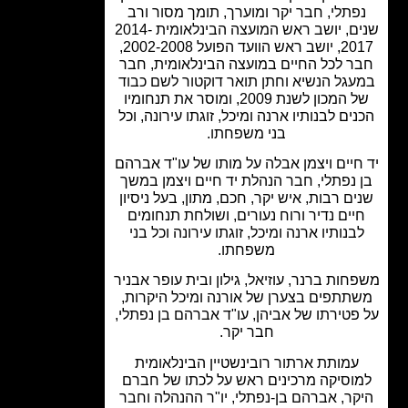
פתלי, חבר יקר ומוערך, תומך מסור ורב
שנים, יושב ראש המועצה הבינלאומית 2014-
2017, יושב ראש הוועד הפועל 2002-2008,
ר לכל החיים במועצה הבינלאומית, חבר
גל הנשיא וחתן תואר דוקטור לשם כבוד
של המכון לשנת 2009, ומוסר את תנחומיו
ים לבנותיו ארנה ומיכל, זוגתו עירונה, וכל
בני משפחתו.
חיים ויצמן אבלה על מותו של עו"ד אברהם
 נפתלי, חבר הנהלת יד חיים ויצמן במשך
ם רבות, איש יקר, חכם, מתון, בעל ניסיון
יים נדיר ורוח נעורים, ושולחת תנחומים
בנותיו ארנה ומיכל, זוגתו עירונה וכל בני
משפחתו.
חות ברנר, עוזיאל, גילון ובית עופר אבניר
תתפים בצערן של אורנה ומיכל היקרות,
פטירתו של אביהן, עו"ד אברהם בן נפתלי,
חבר יקר.
עמותת ארתור רובינשטיין הבינלאומית
וסיקה מרכינים ראש על לכתו של חברם
קר, אברהם בן-נפתלי, יו"ר ההנהלה וחבר