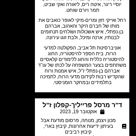
וסיי ריגר, איטה ריס, ליאורה ואקי שביט,
תמר ויורם שוחט.
 ואייקי חזן ומרים-מיקי לאופר כואבים את
מותו של חברם היקר והאהוב, אברהם
-נפתלי, איש אשכולות ושולחים תנחומים
לבנותיו, ארנה ומיכל, ולבת זוגו עירונה.
וניברסיטת תל אביב, הפקולטה למדעי
הרוח, בית הספר להיסטוריה, החוג
יסטוריה כללית והחוג ללימודים קלאסיים
תפים בצער המשפחה על לכתו של עו"ד
אברהם בן-נפתלי ז"ל, איש אמנות ורוח
קדיש רבות לקידום מדעי הרוח, לתמיכה
בתלמידים ובמחקר הומניסטי.
"ר מרסל פרייליך-קפלון ז"ל
אוקטובר 19, 2023
מכון ויצמן
,
מנוחה
,
פרסום מודעת אבל
בעיתון ידיעות אחרונות
,
קיבוץ בארי
,
קיבוץ רביבים