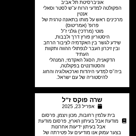
אוניברסיטת תל אביב
פקולטה למדעי הרוח ע"ש לסטר וסאלי
אנטין
רכינים ראש על מותו בתאונה טרגית של
פרופ' (אמריטוס)
מוטי (מרדכי) גולני ז"ל
היסטוריון פורץ דרך ולבבות,
ידע לגשר בין האקדמיה לציבור הרחב
ובין זיכרון העבר לנפתולי ההווה ותקוות
העתיד
הדקאנית, הסגל האקדמי, המנהלי
והסטודנטים בפקולטה,
יה"ס למדעי היהדות וארכאולוגיה והחוג
להיסטוריה של עם ישראל.
שרה פוקס ז"ל
אפריל 23, 2025
בית עלמין רחובות
,
מכון ויצמן
,
פרסום
מודעת אבל בעיתון הארץ
,
פרסום מודעת
אבל בעיתון ידיעות אחרונות
צער עמוק אנו מודיעים על פטירתה של