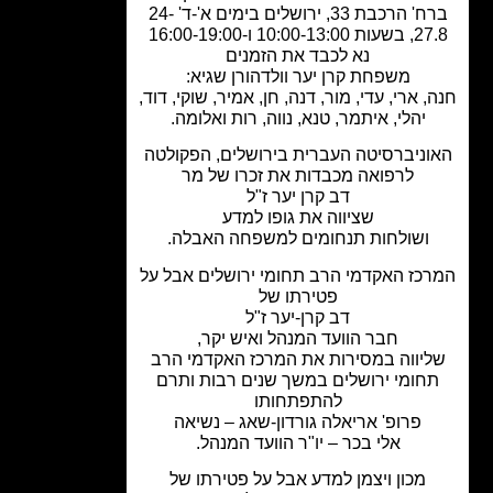
ברח' הרכבת 33, ירושלים בימים א'-ד' 24-
10:00-13:0 ו-16:00-19:00
נא לכבד את הזמנים
משפחת קרן יער וולדהורן שגיא:
, ארי, עדי, מור, דנה, חן, אמיר, שוקי, דוד,
יהלי, איתמר, טנא, נווה, רות ואלומה.
וניברסיטה העברית בירושלים, הפקולטה
לרפואה מכבדות את זכרו של מר
דב קרן יער ז"ל
שציווה את גופו למדע
ושולחות תנחומים למשפחה האבלה.
כז האקדמי הרב תחומי ירושלים אבל על
פטירתו של
דב קרן-יער ז"ל
חבר הוועד המנהל ואיש יקר,
יווה במסירות את המרכז האקדמי הרב
חומי ירושלים במשך שנים רבות ותרם
להתפתחותו
פרופ' אריאלה גורדון-שאג – נשיאה
אלי בכר – יו"ר הוועד המנהל.
מכון ויצמן למדע אבל על פטירתו של