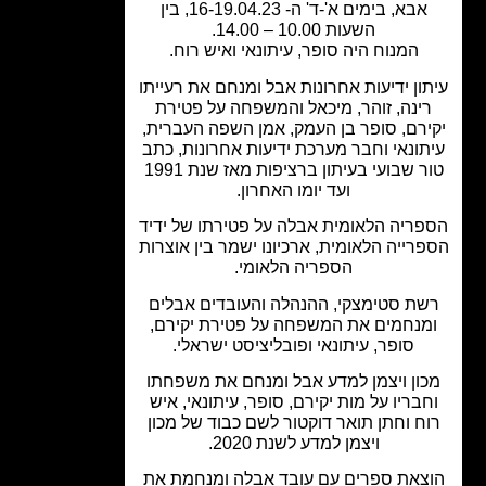
אבא, בימים א'-ד' ה- 16-19.04.23, בין
השעות 10.00 – 14.00.
המנוח היה סופר, עיתונאי ואיש רוח.
ון ידיעות אחרונות אבל ומנחם את רעייתו
ינה, זוהר, מיכאל והמשפחה על פטירת
ירם, סופר בן העמק, אמן השפה העברית,
תונאי וחבר מערכת ידיעות אחרונות, כתב
טור שבועי בעיתון ברציפות מאז שנת 1991
ועד יומו האחרון.
ריה הלאומית אבלה על פטירתו של ידיד
רייה הלאומית, ארכיונו ישמר בין אוצרות
הספריה הלאומי.
ת סטימצקי, ההנהלה והעובדים אבלים
מנחמים את המשפחה על פטירת יקירם,
סופר, עיתונאי ופובליציסט ישראלי.
ון ויצמן למדע אבל ומנחם את משפחתו
בריו על מות יקירם, סופר, עיתונאי, איש
ח וחתן תואר דוקטור לשם כבוד של מכון
ויצמן למדע לשנת 2020.
צאת ספרים עם עובד אבלה ומנחמת את