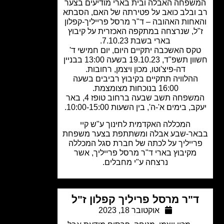
שפחה האבלה ובית בארי מודיעים בצער
ובלב כואב על פטירתה של האם, הסבתא
חות האהובה – ד"ר מרסל פרייליך-קפלון
ל, שנרצחה במתקפה האכזרית על קיבוץ
בארי בשבת 7.10.23.
קס האשכבה יתקיים היום, יום חמישי ד'
חשוון תשפ"ד, 19.10.23 בשעה 13:00 בבניין
דה-פיצ'וטו, מכון ויצמן, רחובות.
ההלוויה תתקיים בקיבוץ רביבים בשעה
16:00 בנוכחות מצומצמת.
המשפחה תשב שבעה ברחוב טופז 4, באר
, בימים א'-ה', בין השעות 10:00-15:00.
המכללה האקדמית לחינוך ע"ש קיי
ר-שבע אבלה ומשתתפת בצער משפחת
ייליך על לכתה של חברת סגל המכללה
מקיבוץ בארי
ד"ר מרסל פרייליך,
אשר
נרצחה ע"י מחבלים.
"ר מרסל פריליך קפלון ז"ל
אוקטובר 18, 2023