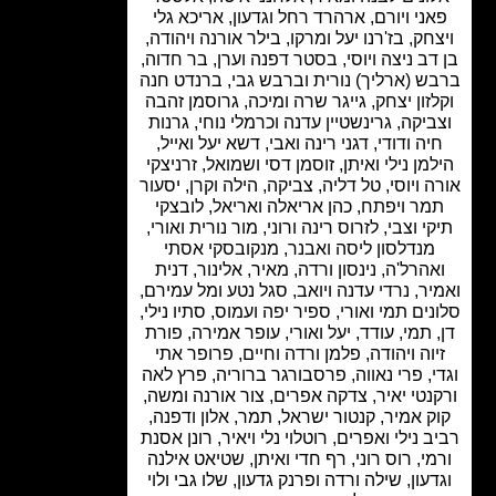
ני ויורם, ארהרד רחל וגדעון, אריכא גלי
חק, בז'רנו יעל ומרקו, בילר אורנה ויהודה,
דב ניצה ויוסי, בסטר דפנה וערן,
בר חדוה,
ש (ארליך) נורית וברבש גבי, ברנדט חנה
זון יצחק, גייגר שרה ומיכה, גרוסמן זהבה
ביקה, גרינשטיין עדנה וכרמלי נוחי, גרנות
יה ודודי, דגני רינה ואבי, דשא יעל ואייל,
מן נילי ואיתן, זוסמן דסי ושמואל, זרניצקי
ה ויוסי,
טל דליה, צביקה, הילה וקרן,
יסעור
מר ויפתח, כהן אריאלה ואריאל, לובצקי
י וצבי, לזרוס רינה ורוני,
מור נורית ואורי,
מנדלסון ליסה ואבנר,
מנקובסקי אסתי
אהרל'ה, נינסון ורדה, מאיר, אלינור, דנית
יר, נרדי עדנה ויואב, סגל נטע ומל עמירם,
נים תמי ואורי, ספיר יפה ועמוס, סתיו נילי,
 תמי, עודד, יעל ואורי, עופר אמירה, פורת
יוה ויהודה, פלמן ורדה וחיים,
פרופר אתי
י,
פרי נאווה,
פרסבורגר ברוריה,
פרץ לאה
נטי יאיר, צדקה אפרים, צור אורנה ומשה,
ק אמיר,
קנטור ישראל, תמר, אלון ודפנה,
ב נילי ואפרים,
רוטלוי נלי ויאיר,
רונן אסנת
מי, רוס רוני, רף חדי ואיתן,
שטיאט אילנה
דעון,
שילה ורדה ופרנק גדעון,
שלו גבי ולוי