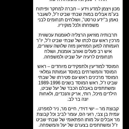
ן ויצמן למדע וידע – חברה למחקר ופיתוח
מ אבלים במות שבתי שביט ז"ל, לשעבר
מן ב"ידע טרסט", ושולחים תנחומים לבני
משפחתו ולכל מוקיריו.
בותיה מוזיאון הרצליה לאומנות עכשווית
ין ראש עם לכתו של שבתי שביט ז"ל, יו"ר
ותה למען המוזיאון מזה שלושה עשורים,
איש רב פעלים ואוהב אומנות, ושולח
תנחומים לרעיה יעל שביט ולמשפחה.
סד למודיעין ולתפקידים מיוחדים – ראש
וסד והמשרתים במוסד ועמותת גמלאי
וסד מרכינים ראש עם פטירתו של שבתי
שביט ז"ל, ראש המוסד בשנים 1989-1996
משתתפים באבלם הכבד של יעל שביט,
לדים מיכל, רותי, אריק והנכדים, ולאחות
יונה בר לב.
צת מר – ישי דוידי, חיים מר, ניר למפרט,
ת בן צבי, רועי הס, עומר לביב וכל קבוצת
אבלים על מותו הפתאומי של שבתי שביט
ל ומשתתפים בצערם של יעל והמשפחה.