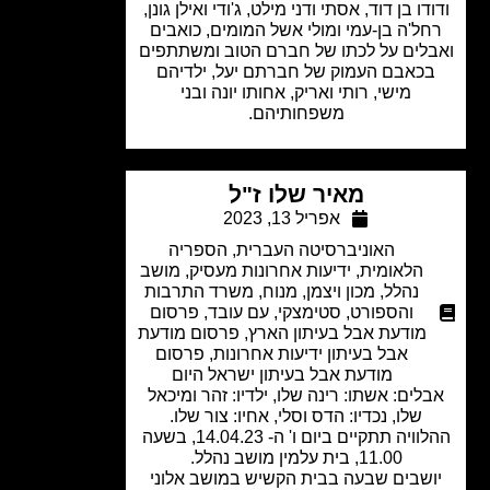
דו בן דוד, אסתי ודני מילט, ג'ודי ואילן גונן,
ל'ה בן-עמי ומולי אשל המומים, כואבים
לים על לכתו של חברם הטוב ומשתתפים
כאבם העמוק של חברתם יעל, ילדיהם
מישי, רותי ואריק, אחותו יונה ובני
משפחותיהם.
מאיר שלו ז"ל
אפריל 13, 2023
האוניברסיטה העברית
,
הספריה
הלאומית
,
ידיעות אחרונות מעסיק
,
מושב
נהלל
,
מכון ויצמן
,
מנוח
,
משרד התרבות
והספורט
,
סטימצקי
,
עם עובד
,
פרסום
מודעת אבל בעיתון הארץ
,
פרסום מודעת
אבל בעיתון ידיעות אחרונות
,
פרסום
מודעת אבל בעיתון ישראל היום
לים: אשתו: רינה שלו, ילדיו: זהר ומיכאל
שלו, נכדיו: הדס וסלי, אחיו: צור שלו.
ההלוויה תתקיים ביום ו' ה- 14.04.23, בשעה
11.00, בית עלמין מושב נהלל.
שבים שבעה בבית הקשיש במושב אלוני