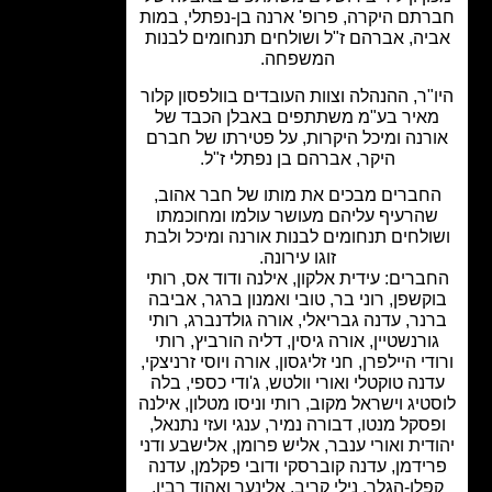
תם היקרה, פרופ' ארנה בן-נפתלי, במות
יה, אברהם ז"ל ושולחים תנחומים לבנות
המשפחה.
"ר, ההנהלה וצוות העובדים בוולפסון קלור
איר בע"מ משתתפים באבלן הכבד של
רנה ומיכל היקרות, על פטירתו של חברם
היקר, אברהם בן נפתלי ז"ל.
חברים מבכים את מותו של חבר אהוב,
הרעיף עליהם מעושר עולמו ומחוכמתו
ולחים תנחומים לבנות אורנה ומיכל ולבת
זוגו עירונה.
ברים: עידית אלקון, אילנה ודוד אס, רותי
קשפן, רוני בר, טובי ואמנון ברגר, אביבה
נר, עדנה גבריאלי, אורה גולדנברג, רותי
ורנשטיין, אורה גיסין, דליה הורביץ, רותי
די היילפרן, חני זליגסון, אורה ויוסי זרניצקי,
נה טוקטלי ואורי וולטש, ג'ודי כספי, בלה
טיג וישראל מקוב, רותי וניסו מטלון, אילנה
סקל מנטו, דבורה נמיר, ענגי ועזי נתנאל,
דית ואורי ענבר, אליש פרומן, אלישבע ודני
ידמן, עדנה קוברסקי ודובי פקלמן, עדנה
לן-הגלר, נילי קריב, אלינער ואהוד רבין,