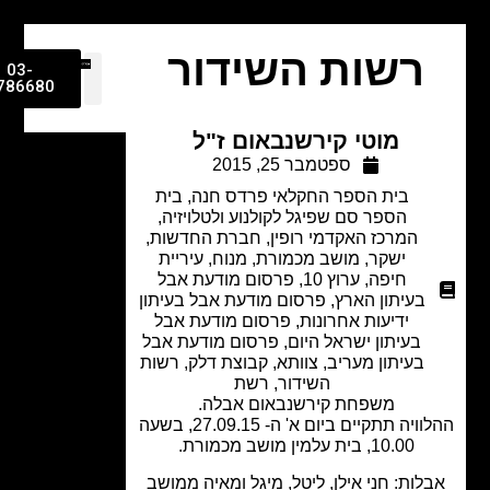
רשות השידור
03-
9786680
מוטי קירשנבאום ז"ל
ספטמבר 25, 2015
בית הספר החקלאי פרדס חנה
,
בית
הספר סם שפיגל לקולנוע ולטלויזיה
,
המרכז האקדמי רופין
,
חברת החדשות
,
ישקר
,
מושב מכמורת
,
מנוח
,
עיריית
חיפה
,
ערוץ 10
,
פרסום מודעת אבל
בעיתון הארץ
,
פרסום מודעת אבל בעיתון
ידיעות אחרונות
,
פרסום מודעת אבל
בעיתון ישראל היום
,
פרסום מודעת אבל
בעיתון מעריב
,
צוותא
,
קבוצת דלק
,
רשות
השידור
,
רשת
משפחת קירשנבאום אבלה.
ההלוויה תתקיים ביום א' ה- 27.09.15, בשעה
10.00, בית עלמין מושב מכמורת.
לות: חני אילן, ליטל, מיגל ומאיה ממושב