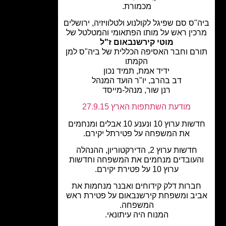
מכמורת.
"ס סם שפיגל לקולנוע ולטלוויזיה, ירושלים
כין ראש על מותו הפתאומי והמטלטל של
מוטי קירשנבאום ז"ל
רם וחבר האסיפה הכללית של ביה"ס למן
הקמתו
ידיד אמת, תמיד נכון
דב בהרב, יו"ר הועד המנהל
רנן שור, מנהל-מייסד
מודעת השתתפות הארץ 27.9.15
חדשות ערוץ 10 ונענע 10 אבלים ומנחמים
את המשפחה על פטירתל יקירם.
חדשות ערוץ 2, הדירקטוריון, ההנהלה
העובדים מנחמים את המשפחה וחדשות
ערוץ 10 על פטירת יקירם.
ברות דלק קידוחים ואבנר מנחמות את
יב ומשפחת קירשנבאום על פטירת ראש
המשפחה.
המנוח היה עיתונאי.