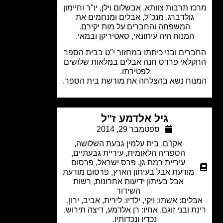
ז תרבות צוותא, אבשלום וילן, יו"ר וחיימון
גולדברג, מנכ"ל, אבלים ומנחמים את
המשפחה והחברים על מות יקירם.
המנוח היה עיתונאי, סאטיריקן ובמאי.
רים ובני כיתתו במחזור י"ט בבית הספר
לאי פרדס חנה אבלים במלאות שלושים
לפטירתו.
וח נשא בהצלחה את מורשת בית הספר.
גיל אלדמע ז"ל
ספטמבר 29, 2014
אקו”ם
,
בית עלמין גבעת השלושה
,
הספריה הלאומית
,
עיריית גבעתיים
,
עיריית רמת גן
,
פרס ישראל
,
פרסום
מודעת אבל בעיתון הארץ
,
פרסום מודעת
אבל בעיתון ידיעות אחרונות
,
רשות
השידור
לים: אשתו: ויקי, ילדיו: לירית, אביב, ירון,
ת ובני זוגם, אחיו: רן אלדמע, דיצה תירוש,
נכדיו ונכדותיו.