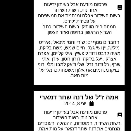
פרסום מודעת אבל בעיתון ידיעות
אחרונות
,
רשות השידור
ות השידור אבלה ומנחמת את המשפחה
על פטירת יקירם.
המנוח היה מוותיקי רשות השידור, כתב
הערוץ הראשון בחיפה ואזור הצפון.
ברים מנוף ים: שירי וחמי מיכאלי, איריס
לשטיין ושי גצק, חיים שמש, משה בלוקה,
ה קרבט ודוד ליפשיץ, אילי קליימן, אפרת
צרקן, יעל בלוקה ודורון חסון, עידן ואתי
, רל ודנה נדל, שלי וז'אק למבז ומלי ורוני
יקו מנחמים את אלון ומשפחת כרמלי על
מות האב.
מה ז"ל של דנה שחר דמארי
יוני 8, 2014
פרסום מודעת אבל בעיתון ידיעות
אחרונות
,
רשות השידור
ת השידור, המוסדות, ההנהלה והעובדים
חמים את דנה שחר דמארי על מות אמה.