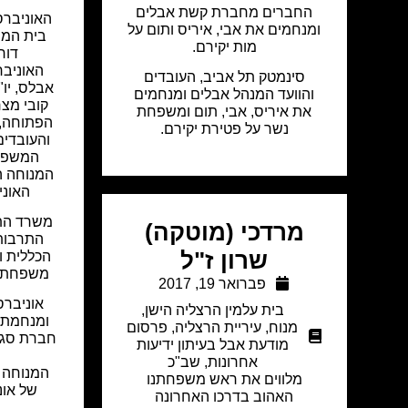
החברים מחברת קשת אבלים
האוניברס
ומנחמים את אבי, איריס ותום על
בית המש
מות יקירם.
דורי
האוניבר
סינמטק תל אביב, העובדים
אבלס, יו"
והוועד המנהל אבלים ומנחמים
קובי מצר
את איריס, אבי, תום ומשפחת
הפתוחה, 
נשר על פטירת יקירם.
והעובדים
המשפחה
המנוחה ה
האוני
משרד הת
מרדכי (מוטקה)
התרבות
שרון ז"ל
הכללית ו
משפחת מר
פברואר 19, 2017
אוניברס
בית עלמין הרצליה הישן
,
ומנחמת 
מנוח
,
עיריית הרצליה
,
פרסום
חברת סגל 
מודעת אבל בעיתון ידיעות
אחרונות
,
שב"כ
המנוחה 
מלווים את ראש משפחתנו
של אונ
האהוב בדרכו האחרונה