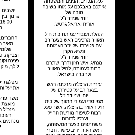
ולכל הנכדים, הנינים והמשפחה
איתכם באבלכם על מותו בשיבה
יושבים 
טובה של
יוחי שנידר ז"ל
אורית ואריאל גרטש.
בי
הנהלת ועובדי עמותת בית חיל
החברים: 
האוויר מרכינים ראש בצער רב
מאיר ת
עם פטירתו של יו"ר העמותה
שלומיק
ונשיא הקרן
וצביקה, פל
יוחי שנידר ז"ל
פנינה וקוב
מנהיג, איש חזון ודרך, שתרם
לילך, מיק
רבות לעמותה, לחיל-האוויר
ולחברה בישראל.
מפלגת יש
עיריית הרצליה מרכינה ראש
את יעל וה
בצער רב על פטירתו של
יוחי שניידר ז"ל
משה פדלון
ממייסדי ועמודי התווך של בית
מועצת ה
חיל האוויר בהרצליה, אשר פעל
מנכ"ל ה
רבות לטיפוח מורשת החייל
והעובד
וערכיו לדורות.
מנחמים א
משתתפים בצער המשפחה,
ע
ראש העיר, יריב פישר, חברי