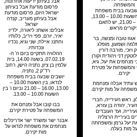
אבל בעיתון ידיעות אחרונות
,
והמשפחה.
פרסום מודעת אבל בעיתון
שבעה בבית משפחת
ישראל היום
,
פרסום מודעת
גרמן, בין השעות 10.00 – 13.00,
אבל בעיתון מעריב
,
קנדה
16.00 – 21.00, יש לתאם
ישראל
קורים מראש.
אבלים: אשתו: ליאורה, ילדיו:
יאיר, יורם, פפי ויריב, כלותיו
אגוז טובה ומנשה, בר
וחתנו: איילת, שני וגיא, נכדיו
למה ושמעון, מופלג
ונכדותיו.
 ויוכי, מורבה דורין
ההלוויה תתקיים ביום ה' ה-
וטקין דני ויהודית וקורן
07.02.19, בשעה 14.00, בית
י מנחמים את יעל, גיא,
עלמין בן ציון, נתניה הישן, רחוב
י והמשפחות על פטירת
רד"ק 2, נתניה.
יקירם.
יושבים שבעה בבית משפחת
לנדאו, בין השעות 10.00 –
 עתיד אבלה ומנחמת
13.00, 16.00 – 21.00 וביום ו' בין
משפחה על מות יקירם.
השעות 10.00 – 13.00.
, ראש העירייה, חברי
בבו קובו אבל ומנחם את
עיר, יהודה בן עזרא,
המשפחה על פטירת יקירם.
עירייה, ועד העובדים
ים בעיריית הרצליה
אבנר ישר ומשרד ישר אדריכלים
ת יעל גרמן ומשפחתה
מנחמים את משפחת לנדאו על
ל מות בעלה.
מות יקירם.