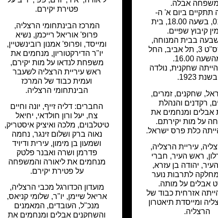
שפחה אבלה.
פטירת יקירם.
 תתקיים ביום א' ה-
01.06.14, בשעה 18.00, בית
המרכז הבינתחומי הרצליה,
ין קיבוץ שפיים.
פרופ' אוריאל רייכמן, נשיא
שבעה בבית המנוחה,
ומייסד, ופרופ' אמנון רובינשטיין,
רחוב תרס"ט 3, תל אביב, החל
יו"ר הדירקטוריון, מנחמים את
שעה 16.00.
משפחת לנדאו על מות יקירם,
ייתה שחקנית, נולדה
ראש עיריית הרצליה לשעבר
בשנת 1923.
ועמית כבוד של המרכז
הבינתחומי הרצליה.
אל, שחקנים, זמרים,
ם, רקדנים והנהלת
החברים: דליה זייף, יונה וחיים
 אבלים ומנחמים את
צח, יעל ורון חולדאי, יחיאל
 על מות יקירתם.
טיטלבוים, מלכה ואיציק איסטריק,
יתה כלת פרס ישראל.
נאוה ברק ושלום זינגר, נחמה
ושמעון בן מימון, עירית ודיויד
ליה, עיריית הרצליה,
פדרמן ושרה ואבנר פלטק
ון, ראש העיר, חברי
מנחמים את ליאורה והמשפחה
עיר, יהודה בן עזרא,
על פטירת יקירם.
חלקה לתרבות נוער
ט אבלים על מותה.
מועדון הכדורגל מכבי הרצליה,
ייתה אזרחית כבוד של
אריאל שיימן, יו"ר, שלומי קניאס,
ליה ומייסדת תיאטרון
מנכ"ל, העובדים, המאמנים
הרצליה.
והשחקנים אבלים ומנחמים את