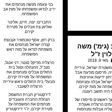
בני ונעמה מנשה מנחמים את
יריב לנדאו ומשפחתו על מות אב
המשפחה.
החברים: יונה, חיים, אלינור
ואליאן צח אבלים על פטירת
יקירם.
ברק רוזן, אסף טוכמאיר וקבוצת
קנדה ישראל מנחמים את
(גימ') משה
משפחת לנדאו על מות ראש
לוין ז"ל
המשפחה.
מאי 9, 2018
הרצליה מדיקל סנטר, דני אנגל,
מנכ"ל, ההנהלה וסגל בית
משטרת ישראל
,
עיריית
החולים אבלים ומנחמים את
ה
,
פרסום מודעת אבל
המשפחה על פטירת יקירם,
תון ידיעות אחרונות
מבעלי בית החולים וראש עיריית
שראל אבלה ומנחמת
הרצליה לשעבר.
חה על מות יקירם.
 היה תושב רעננה.
דירקטוריון חברת החשמל,
הנהלת החברה והעובדים
ראשונים מייסודו של
מנחמים את המשפחה על
ים הרצליה ואגודת
פטירת יקירם, יו"ר דירקטוריון
צליה אבלות ומנחמות