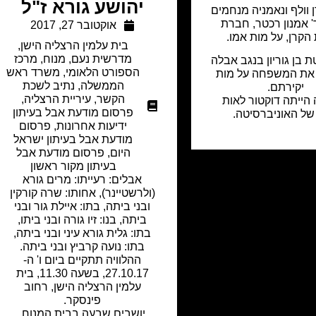
יהושע גורא ז"ל
 וולף ונאמניה מנחמים
 אמנון רכטר, חברת
אוקטובר 27, 2017
הקרן, על מות אמו.
בית עלמין הרצליה הישן
,
מדרשית נעם
,
מנוח
,
מרכז
ת בן גוריון בנגב אבלה
הספורט הלאומי
,
משרד ראש
את המשפחה על מות
הממשלה
,
נתיב לשכת
יקירתם.
הקשר
,
עיריית הרצליה
,
הייתה דוקטור לאות
פרסום מודעת אבל בעיתון
של האוניברסיטה.
ידיעות אחרונות
,
פרסום
מודעת אבל בעיתון ישראל
היום
,
פרסום מודעת אבל
בעיתון מקור ראשון
אבלים: רעייתו: מרים גורא
(ולרשטיינר), אחותו: שרה קורקין
ובני ביתה, בתו: איילת גור ובני
ביתה, בנו: זיו גורה ובני ביתו,
בתו: גלית גורא עיני ובני ביתה,
בתו: נועה קרביץ ובני ביתה.
ההלוויה תתקיים ביום ו' ה-
27.10.17, בשעה 11.30, בית
עלמין הרצליה הישן, רחוב
פינסקר.
יושבים שבעה בבית המנוח,