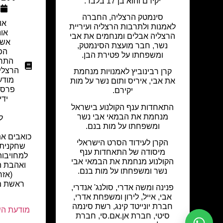
יקירם והוא בן 17 בלבד.
סינמטק הרצליה, החברה
או
לאמנות ולתרבות הרצליה ועיריית
אונ
הרצליה אבלים ומנחמים את אבי
אשכ
נשר, חבר מועצת הסינמטק,
הפ
ומשפחתו על פטירת הבן.
התרב
הרצלי
קרן רבינוביץ לאמנויות מנחמת
מודע
את אבי, איריס ותום נשר על מות
פרסו
יקירם.
ידי
התאחדות ענף הקולנוע בישראל
מנחמת את הבמאי אבי נשר
ל
ומשפחתו על מות בנם.
כואבים א
הקרן לעידוד הסרט הישראלי
שחקנית 
מיסודה של התאחדות ענף
למחויבות
הקולנוע מנחמת את הבמאי אבי
ואהבת ה
נשר ומשפחתו על מות בנם.
(אזר
ראשת מר
פנינה ומשה אדרי, סולנג' אנדרי,
מ
אבי, אייל, לירון ומשפחת אדרי,
חברת יונייטד קינג, רשת סינמה
מודעת השתת
סיטי, חברת אן.אם.סי, חברת