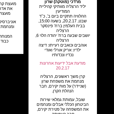
מרדכי (מוטקה) שרון
מועצת קרן
יליד הרצליה מוותיקי קהיליית
את אדר'
המודיעין
מועצת 
ההלוויה תתקיים ביום ב', כ"ד
שבט, 20.2.17, בשעה 15:00,
אוניברסיט
בבית העלמין ברח' פינסקר
ומנחמת 
הרצליה
יושבים שבעה ברח' יהודה הלוי 6,
המנוחה 
הרצליה
כבוד 
אוהבים וכואבים רעייתו: דיצה
ילדיו: אריק אורלי ואודי
נכדיו ונכדותיו
מודעת אבל ידיעות אחרונות
20.2.17
קרן משך ראשונים, הרצליה
מנחמת את משפחת שרון
(שניידר) על מות יקירם, חבר
הנהלת הקרן.
שובל, עמותת גמלאי שירות
הביטחון הכללי אבלים ומנחמים
את המשפחה על פטירת יקירם,