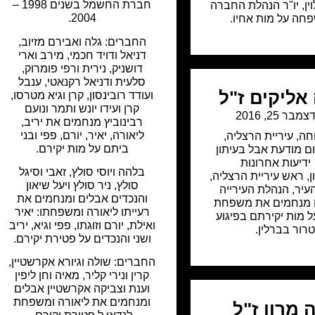
חברת החשמל בשנים 1998 –
וין, יו"ר הנהלת החברה
2004.
חה על מות אחיו.
החברים: גלה ואבירם מזיוב,
דניאל ודויד חכמי, מירב וארי
דושניק, נירית ורפי פומרוק,
סלעית ודניאל רקנאטי, ענבל
אליקים ז"ל
ועודד רובינסון, קרן וגיא מטרסו,
קרן ועידו יונש ותמר ונועם
צמבר 25, 2016
רבינוביץ מנחמים את יריב,
ליאורה, יאיר, יורם, פפי ובני
חה
,
עיריית הרצליה
,
ביתם על מות יקירם.
ם מודעת אבל בעיתון
ידיעות אחרונות
בלהה ויוסי סולץ, זאבי וסיגל
, ראש עיריית הרצליה,
סולץ, ניר סולץ ויעל שיאון
עיר, הנהלת העירייה
והנכדים אבלים ומנחמים את
ם מנחמים את משפחת
רעייתו ליאורה ומשפחתו: יאיר
ל מות יקירתם בפיגוע
ואילת, יורם וזוגתו, פפי וגיא, יריב
טרור בברלין.
ושני והנכדים על פטירת יקירם.
החברים: שולה וגיורא אקרשטיין,
קרין ונירי קליר, מאיה וחן ליפין
וענת וצביקה אקרשטיין אבלים
ומנחמים את ליאורה ומשפחת
 מרון ז"ל