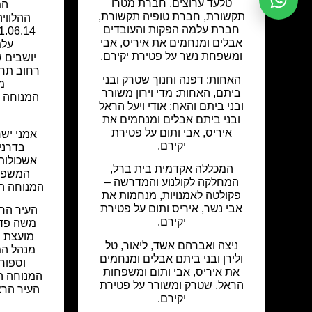
טלעד ערוצים, חברת מטרו
המ
תקשורת, חברת טופיה תקשורת,
ההלוויה
חברת עלמה הפקות והעובדים
אבלים ומנחמים את איריס, אבי
עלמ
ומשפחת נשר על פטירת יקירם.
יושבים 
האחות: דפנה וחנוך שטרק ובני
מה
ביתם, האחות: מדי וירון משורר
המנוחה ה
ובני ביתם והאח: אודי ויעל הראל
ובני ביתם אבלים ומנחמים את
איריס, אבי ותום על פטירת
אמני ישר
יקירם.
בדרני
אשכולות
המכללה אקדמית בית ברל,
המשפחה
המחלקה לקולנוע והמדרשה –
המנוחה הי
פקולטה לאמנויות, מנחמות את
אבי נשר, איריס ותום על פטירת
העיר הרצ
יקירם.
משה פדל
מועצת ה
ניצה ואברהם אשד, ליאור, טל
מנהל המ
ולירן ובני ביתם אבלים ומנחמים
וספור
את איריס, אבי ותום ומשפחות
המנוחה ה
הראל, שטרק ומשורר על פטירת
העיר הרצ
יקירם.