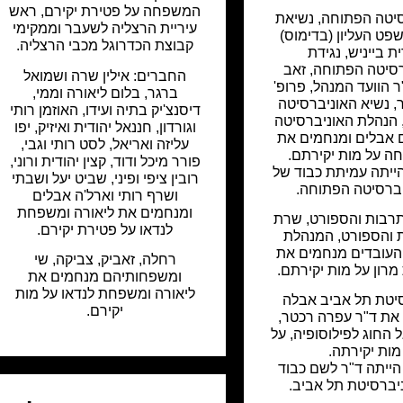
המשפחה על פטירת יקירם, ראש
יטה הפתוחה, נשיאת
עיריית הרצליה לשעבר וממקימי
פט העליון (בדימוס)
קבוצת הכדרוגל מכבי הרצליה.
ת בייניש, נגידת
סיטה הפתוחה, זאב
החברים: אילין שרה ושמואל
ר הוועד המנהל, פרופ'
ברגר, בלום ליאורה וממי,
, נשיא האוניברסיטה
דיסנצ'יק בתיה ועידו, האוזמן רותי
הנהלת האוניברסיטה
וגורדון, חננאל יהודית ואיזיק, יפו
 אבלים ומנחמים את
עליזה ואריאל, לסט רותי וגבי,
 על מות יקירתם.
פורר מיכל ודוד, קצין יהודית ורוני,
ייתה עמיתת כבוד של
רובין ציפי ופיני, שביט יעל ושבתי
ברסיטה הפתוחה.
ושרף רותי וארל'ה אבלים
ומנחמים את ליאורה ומשפחת
רבות והספורט, שרת
לנדאו על פטירת יקירם.
 והספורט, המנהלת
העובדים מנחמים את
רחלה, זאביק, צביקה, שי
ון על מות יקירתם.
ומשפחותיהם מנחמים את
ליאורה ומשפחת לנדאו על מות
יטת תל אביב אבלה
יקירם.
את ד"ר עפרה רכטר,
החוג לפילוסופיה, על
מות יקירתה.
הייתה ד"ר לשם כבוד
יברסיטת תל אביב.