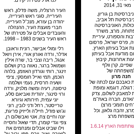
לנדאו ל פטירת יקירם.
מאי 31, 2014
העיר הרצליה, משה פדלון, ראש
ניברסיטת בן גוריון
,
העירייה, סגני ראש העירייה,
יברסיטת תל אביב
,
יהודה בן עזרא, מנכ"ל העירייה,
ולות
,
האוניברסיטה
חברי מועצת העיר, ההנהלה
תוחה
,
מרצ
,
משרד
והעובדים אבלים על פטירתו של
ות והספורט
,
עיריית
ראש העיר בשנים 1983 – 1998.
ה
,
פרס ישראל
,
פרסום
ת אבל בעיתון הארץ
,
רלי ומולי אבישר, רונית וראובן
ם מודעת אבל בעיתון
אדלר, ורדה ואורון אורי, אירן ויואל
עות אחרונות
,
קיבוץ
אנגל, ריבה וצבי בר, שרה אילין
שפיים
,
קרן וולף
ושמואל ברגר, נאווה ברק ושלום
משפחתה של
זינגר, רותי וגורדון האוזמן, בלהה
חנה מרון
הוכמן, תמי ואייל חומסקי, ציפי
ת כאבכם עם לכתה של
ושעיה חרסית, נעמי ושלמה
דגולה, דוגמא ומופת
טיסונה, רעיה ומשה מלניק, ורדה
 למאבק לשלום, צדק
ורוי סינגר, יהודית ואביאם סלע,
אדם, חברה באת"מ
יוני עמית, חירותא וגיורא
חים תומכי מרצ)
טרייסטר, רחל ודני לובין, רוני
צ, זהבה גלאון, וכל
וג'וש פודל, חייל'ה ולייזיק פריגת,
שפחת מרצ
יונה וחיים צח, אטי ואבשלום רן,
צפי וגדי קומרן, תדי שאול וחסייה
פות הארץ 1.6.14
וילו שביט אבלים ומנחמים את
ליאורה, יאיר, יורם, פפי, יריב על