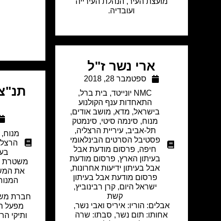
מועצת העיר, הנהלת העירייה
ועובדיה.
ארי נשר ז"ל
ספטמבר 28, 2018
תנ"צ 
NMC יונייטד
,
בית ברל
,
התאחדות ענף הקולנוע
בישראל
,
מדא
,
מושב אודים
,
מנוח
,
סינמה סיטי
,
סינמטק
תל-אביב
,
עיריית הרצליה
,
מנוח
,
פסטיבל הסרטים הבינלאומי
הרצלי
חיפה
,
פרסום מודעת אבל
בעי
בעיתון הארץ
,
פרסום מודעת
משטרת י
אבל בעיתון ידיעות אחרונות
,
את המשפ
פרסום מודעת אבל בעיתון
המנוח
ישראל היום
,
קרן רבינוביץ
,
קשת
חברת משך 
אבלים: הוריו: איריס ואבי נשר,
מפעל המ
אחותו: תום נשר, סבתו: שרה
ותיקי הר