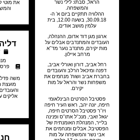
הראל, סבתו: לילי נשר
את מוטי ל
והמשפחה.
והמשפ
ההלוויה תתקיים ביום א' ה-
30.09.18, בשעה 12.00, בית
עלמין מושב אודים.
ארגון מגן דוד אדום, ההנהלה,
דליה 
העובדים והמתנדבים אבלים על
מות יקירם, מתנדב נוער מד"א
ד
מרחב איילון.
מנו
רחל אביב, דורון ואורלי אביב,
פרסו
דפנה ומיכאל הרלב והעובדים
בחברת אביב ושות' מנחמים את
משה פדלון
משפחות נשר והראל על מות
מועצת ה
יקירם.
והעובדי
אליקים ע
פסטיבל הסרטים הבינלאומי
חיפה, יונה יהב, ראש העיר חיפה
ויו"ר פסטיבל הסרטים חיפה,
יגאל זאבי, מנכ"ל אתו"ס ופנינה
בלייר, המנהלת האומנתית של
הפסטיבל, אבלים ומנחמים את
אבי נשר והמשפחה על מות
חנה