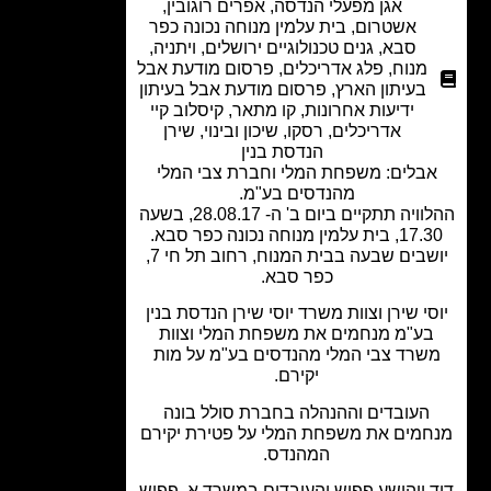
אגן מפעלי הנדסה
,
אפרים רוגובין
,
אשטרום
,
בית עלמין מנוחה נכונה כפר
סבא
,
גנים טכנולוגיים ירושלים
,
ויתניה
,
מנוח
,
פלג אדריכלים
,
פרסום מודעת אבל
בעיתון הארץ
,
פרסום מודעת אבל בעיתון
ידיעות אחרונות
,
קו מתאר
,
קיסלוב קיי
אדריכלים
,
רסקו
,
שיכון ובינוי
,
שירן
הנדסת בנין
בלים: משפחת המלי וחברת צבי המלי
מהנדסים בע"מ.
ההלוויה תתקיים ביום ב' ה- 28.08.17, בשעה
ית עלמין מנוחה נכונה כפר סבא.
יושבים שבעה בבית המנוח, רחוב תל חי 7,
כפר סבא.
סי שירן וצוות משרד יוסי שירן הנדסת בנין
ע"מ מנחמים את משפחת המלי וצוות
שרד צבי המלי מהנדסים בע"מ על מות
יקירם.
העובדים וההנהלה בחברת סולל בונה
מים את משפחת המלי על פטירת יקירם
המהנדס.
 ויהושע פפיש והעובדים במשרד א. פפיש