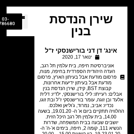
שירן הנדסת
03-
9786680
בנין
אינג' דן דני בורישנסקי ז"ל
ינואר 17, 2020
אוניברסיטת חיפה
,
בית עלמין תל רגב
,
העדה היהודית הספרדית בחיפה
,
מנוח
,
פרסום מודעת אבל בעיתון הארץ
,
פרסום
מודעת אבל בעיתון ידיעות אחרונות
,
קבוצת BST
,
קידן
,
שירן הנדסת בנין
לים: רעייתו: לילי בורישנסקי, ילדיו: דלית
ד ובן זוגה, עומר בורישנסקי ז"ל ובת זוגו,
נכדיו: אביב, נמרוד, ג'וליאן ואלכס.
ההלוויה תתקיים ביום א' ה- 19.01.20, בשעה
14.00, בית עלמין תל רגב היכל הזית.
יושבים שבעה בבית המשפחה, שדרות
הנשיא 111, קומה 2, חיפה, בימים א'-ה' ה-
19-23.01.20, בין השעות 15.00 – 20.00