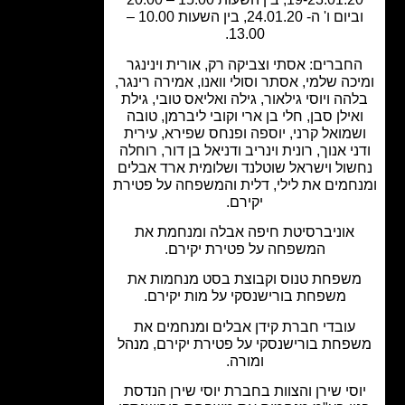
וביום ו' ה- 24.01.20, בין השעות 10.00 –
13.00.
חברים: אסתי וצביקה רק, אורית וינינגר
כה שלמי, אסתר וסולי וואנו, אמירה רינגר,
הה ויוסי גילאור, גילה ואליאס טובי, גילת
אילן סבן, חלי בן ארי וקובי ליברמן, טובה
מואל קרני, יוספה ופנחס שפירא, עירית
י אנוך, רונית וינריב ודניאל בן דור, רוחלה
ול וישראל שוטלנד ושלומית ארד אבלים
חמים את לילי, דלית והמשפחה על פטירת
יקירם.
אוניברסיטת חיפה אבלה ומנחמת את
המשפחה על פטירת יקירם.
שפחת טנוס וקבוצת בסט מנחמות את
משפחת בורישנסקי על מות יקירם.
עובדי חברת קידן אבלים ומנחמים את
פחת בורישנסקי על פטירת יקירם, מנהל
ומורה.
סי שירן והצוות בחברת יוסי שירן הנדסת