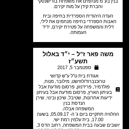
ין בע"מ מנחמים את משפחת בורישנסקי
וחברת קידן על מות יקירם.
העדה היהודית הספרדית בחיפה ובית
אבות הספרדי בחיפה מנחמים את לילי,
דלית והמשפחה על פטירת יקירם, ידיד
העמותה.
משה פאר ז"ל – י״ד באלול
תשע״ז
ספטמבר 5, 2017
אגודת בית ט”ל ע”ש קדושי
טרוכנברוד/לוזישט
,
מילובר
,
מנוח
,
פולדמיר
,
פרידנזון
,
פרסום מודעת אבל
בעיתון הארץ
,
פרסום מודעת אבל בעיתון
ידיעות אחרונות
,
שטיבל
,
שיכון ובינוי
,
שירן
הנדסת בנין
המשפחה אבלה.
ההלוויה תתקיים ביום ג' ה- 05.09.17, בשעה
17.00, בית עלמין רמת ישי.
יושבים שבעה בבית המשפחה, רחוב הדס 3,