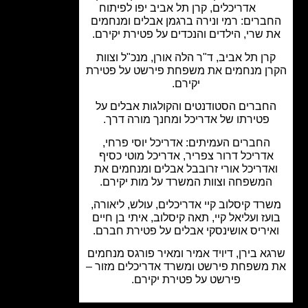
אדריכלים
,
קרן תל אביב יפו לפיתוח
ברים: רמי ונירה ברגמן אבלים ומנחמים
 שרי, הילדים והנכדים על פטירת יקירם.
רן תל אביב, ד"ר הלה אורן, מנכ"ל וצוות
ן מנחמים את משפחת פירשט על פטירת
יקירם.
חברים הסטודנטים והקולגות אבלים על
פטירתו של אדריכל ומחנך מורה דרך.
החברים העמיתים: אדריכל יוסי פרחי,
דריכל דרור צפריר, אדריכל מוטי כסיף
דריכל אורי זרובבל אבלים ומנחמים את
משפחה וצוות המשרד על מות יקירם.
רד קיסלוב קיי אדריכלים, עולש, ליאורה,
עז ועליאל קיי, תאה קיסלוב, איתי בן חיים
יריס אושינסקי אבלים על פטירת חברם.
א בירן, דיויד אמיר ומאיר פורגס מנחמים
משפחת פירשט ומשרד אדריכלים מזור –
פירשט על פטירת יקירם.