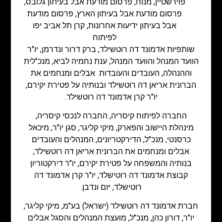
פוירשטיין
,
מנוח
,
פרסום מודעת אבל בעיתון גלובס
,
פרסום מודעת אבל בעיתון הארץ
,
פרסום מודעת
אבל בעיתון ידיעות אחרונות
,
קרן תל אביב יפו
לפיתוח
שותפיות אדמונד דה רוטשילד, ברק דרור ונדרמן, יו"ר
הוועד המנהל והוועד המנהל, ענת נחמיה לביא, מנכ"לית
וההנהלה, העובדים והעובדות אבלים ומנחמים את
הברונית אריאן דה רוטשילד ובנותיה על פטירת יקירם,
יו"ר קרן אדמונד דה רוטשילד.
החברה לפיתוח קיסריה, החברה לנכסי קיסריה,
מינהלת היישוב והפארק, מיקי קליגר, סגן יו"ר, מיכאל
כרסנטי, מנכ"ל, הדירקטריונים, המנהלים והעובדים
אבלים ומנחמים את הברונית אריאן דה רוטשילד,
בנותיה והמשפחה על פטירת יקירם, יו"ר דירקטוריון
קבוצת אדמונד דה רוטישלד, יו"ר קרן אדמונד דה
רוטישלד, יזם ונדבן.
חברת אדמונד דה רוטשילד (ישראל) בע"מ, מיקי קליגר,
יו"ר, דורון כהן, מנכ"ל, מועצת המנהלים והסגל אבלים