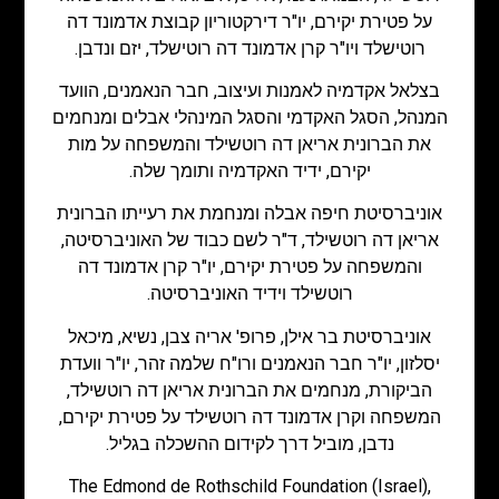
על פטירת יקירם, יו"ר דירקטוריון קבוצת אדמונד דה
רוטישלד ויו"ר קרן אדמונד דה רוטישלד, יזם ונדבן.
בצלאל אקדמיה לאמנות ועיצוב, חבר הנאמנים, הוועד
המנהל, הסגל האקדמי והסגל המינהלי אבלים ומנחמים
את הברונית אריאן דה רוטשילד והמשפחה על מות
יקירם, ידיד האקדמיה ותומך שלה.
אוניברסיטת חיפה אבלה ומנחמת את רעייתו הברונית
אריאן דה רוטשילד, ד"ר לשם כבוד של האוניברסיטה,
והמשפחה על פטירת יקירם, יו"ר קרן אדמונד דה
רוטשילד וידיד האוניברסיטה.
אוניברסיטת בר אילן, פרופ' אריה צבן, נשיא, מיכאל
יסלזון, יו"ר חבר הנאמנים ורו"ח שלמה זהר, יו"ר וועדת
הביקורת, מנחמים את הברונית אריאן דה רוטשילד,
המשפחה וקרן אדמונד דה רוטשילד על פטירת יקירם,
נדבן, מוביל דרך לקידום ההשכלה בגליל.
The Edmond de Rothschild Foundation (Israel),