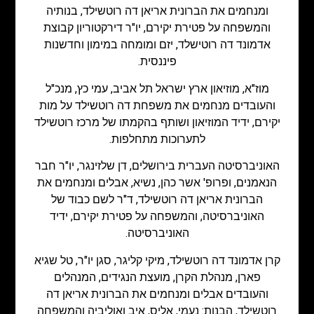
ומנחמים את הברונית אריאן דה רוטשילד, בנותיה
והמשפחה על פטירת יקירם, יו"ר דירקטוריון קבוצת
אדמונד דה רוטישלד, יזם ומומחה במימון וחדשנות
פיננסית.
מוז"א, מוזיאון ארץ ישראל תל אביב, עמי כץ, מנכ"ל
והעובדים מנחמים את משפחת דה רוטשילד על מות
יקירם, ידיד המוזיאון ושותף בהקמתו של מרכז רוטשילד
לתערוכות מתחלפות.
האוניברסיטה העברית בירושלים, דן שלזינגר, יו"ר חבר
הנאמנים, ופרופ' אשר כהן, נשיא, אבלים ומנחמים את
הברונית אריאן דה רוטשילד, ד"ר לשם כבוד של
האוניברסיטה, והמשפחה על פטירת יקירם, ידיד
האוניברסיטה.
קרן אדמונד דה רוטשילד, מיקי קליגר, סגן יו"ר, טל שגיא
פארן, מנהלת הקרן, מועצת הנגידים, המנהלים
והעובדים אבלים ומנחמים את הברונית אריאן דה
רוטשילד, הבנות: נעמי, אליס, איב ואוליביה והמשפחה