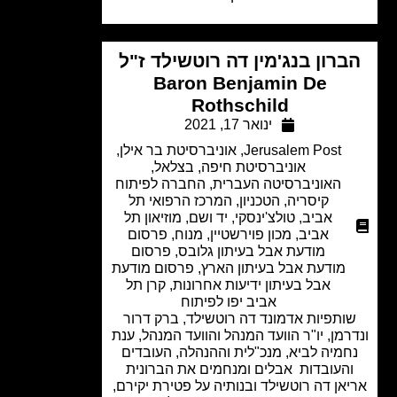
רון בנג'מין דה רוטשילד ז"ל
Baron Benjamin De
Rothschild
ינואר 17, 2021
Jerusalem Post
,
אוניברסיטת בר אילן
,
אוניברסיטת חיפה
,
בצלאל
,
האוניברסיטה העברית
,
החברה לפיתוח
קיסריה
,
הטכניון
,
המרכז הרפואי תל
אביב
,
טולצ'ינסקי
,
יד ושם
,
מוזיאון תל
אביב
,
מכון פוירשטיין
,
מנוח
,
פרסום
מודעת אבל בעיתון גלובס
,
פרסום
מודעת אבל בעיתון הארץ
,
פרסום מודעת
אבל בעיתון ידיעות אחרונות
,
קרן תל
אביב יפו לפיתוח
ותפיות אדמונד דה רוטשילד, ברק דרור
רמן, יו"ר הוועד המנהל והוועד המנהל, ענת
מיה לביא, מנכ"לית וההנהלה, העובדים
העובדות אבלים ומנחמים את הברונית
אן דה רוטשילד ובנותיה על פטירת יקירם,