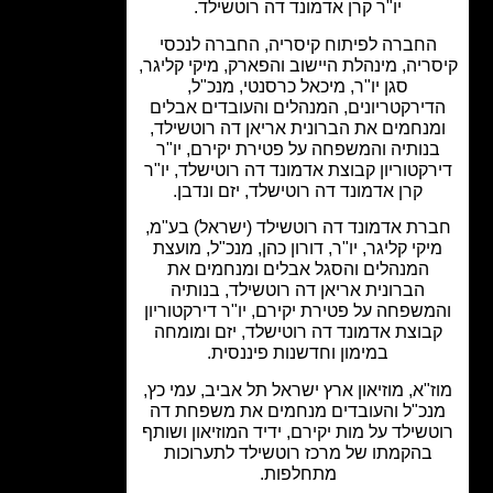
יו"ר קרן אדמונד דה רוטשילד.
חברה לפיתוח קיסריה, החברה לנכסי
ריה, מינהלת היישוב והפארק, מיקי קליגר,
סגן יו"ר, מיכאל כרסנטי, מנכ"ל,
ירקטריונים, המנהלים והעובדים אבלים
נחמים את הברונית אריאן דה רוטשילד,
נותיה והמשפחה על פטירת יקירם, יו"ר
קטוריון קבוצת אדמונד דה רוטישלד, יו"ר
קרן אדמונד דה רוטישלד, יזם ונדבן.
רת אדמונד דה רוטשילד (ישראל) בע"מ,
יקי קליגר, יו"ר, דורון כהן, מנכ"ל, מועצת
המנהלים והסגל אבלים ומנחמים את
הברונית אריאן דה רוטשילד, בנותיה
משפחה על פטירת יקירם, יו"ר דירקטוריון
בוצת אדמונד דה רוטישלד, יזם ומומחה
במימון וחדשנות פיננסית.
"א, מוזיאון ארץ ישראל תל אביב, עמי כץ,
כ"ל והעובדים מנחמים את משפחת דה
שילד על מות יקירם, ידיד המוזיאון ושותף
בהקמתו של מרכז רוטשילד לתערוכות
מתחלפות.