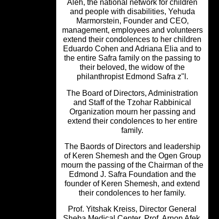
Aleh, the national network for childr
and people with disabilities, Yehud
Marmorstein, Founder and CEO,
management, employees and volunte
extend their condolences to her child
Eduardo Cohen and Adriana Elia and
the entire Safra family on the passing
their beloved, the widow of the
philanthropist Edmond Safra z"l.
The Board of Directors, Administrati
and Staff of the Tzohar Rabbinical
Organization mourn her passing an
extend their condolences to her enti
family.
The Baords of Directors and leadersh
of Keren Shemesh and the Ogen Gro
mourn the passing of the Chairman of 
Edmond J. Safra Foundation and th
founder of Keren Shemesh, and exte
their condolences to her family.
Prof. Yitshak Kreiss, Director Genera
Sheba Medical Center, Prof. Arnon Af