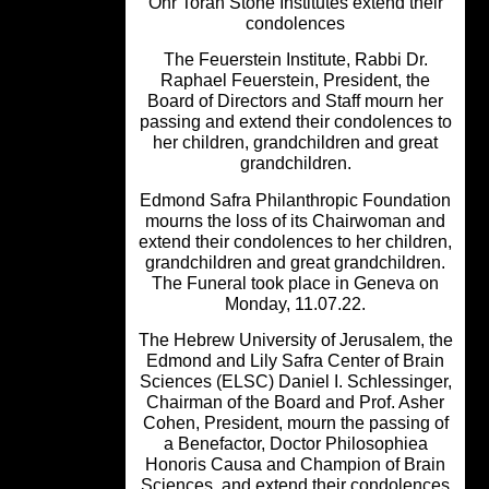
Ohr Torah Stone Institutes extend the
condolences
The Feuerstein Institute, Rabbi Dr.
Raphael Feuerstein, President, the
Board of Directors and Staff mourn h
passing and extend their condolences
her children, grandchildren and grea
grandchildren.
Edmond Safra Philanthropic Foundat
mourns the loss of its Chairwoman a
extend their condolences to her childr
grandchildren and great grandchildre
The Funeral took place in Geneva o
Monday, 11.07.22.
The Hebrew University of Jerusalem, 
Edmond and Lily Safra Center of Bra
Sciences (ELSC) Daniel I. Schlessing
Chairman of the Board and Prof. Ash
Cohen, President, mourn the passing 
a Benefactor, Doctor Philosophiea
Honoris Causa and Champion of Bra
Sciences, and extend their condolen