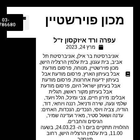
כון פוירשטיין
03-
9786680
עפרה ורד איזקסון ז"ל
מרץ 24, 2023
אוניברסיטת בר אילן
,
אוניברסיטת תל
אביב
,
בית עגנון
,
בית עלמין הרצליה הישן
,
מכון פוירשטיין
,
מנוחה
,
פרסום מודעת
אבל בעיתון הארץ
,
פרסום מודעת אבל
בעיתון ידיעות אחרונות
,
פרסום מודעת
אבל בעיתון ישראל היום
,
פרסום מודעת
אבל בעיתון מקור ראשון
,
תגלית
בלים: מירון חיים, צבי ומיכל, הלל ויועד,
מי ונעה, שירה ודניאל, רננה ויוחאי, דוד,
יה, צביה ויוסי, הנכדים, הנכדות, האחים:
עדנה ושאול סטיר, מאיר ועדינה שמיר,
הגיסים והחברים.
ההלוויה תתקיים ביום ו' ה- 24.03.23, בשעה
11.00, בית עלמין הרצליה הישן, רחוב
פינסקר.