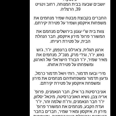
שבים שבעה בבית המנוחה, רחוב וינגייט
39, הרצליה.
ברים בקבוצת מבטח שמיר מנחמים את
פחות איזקסון ושמיר על פטירת יקירתם.
וות בית ש"י עגנון בירושלים מנחמם את
שורר פרופ' מירון איזקסון, חבר הנהלת
הבית, על פטירת רעייתו.
רגון תגלית, צ'ארלס ברונפמן, יו"ר, ג'וש
אש, יו"ר, וגידי מרק, מנכ"ל, מנחמים את
ר שמיר, יו"ר הבורד הישראלי של הארגון,
ומשפחתו על פטירת אחותו.
רי ובועז תדמור, רותי ויואל תדמור כרמל,
ון תדמור ומשפחותיהם מנחמים את מירון
ומשפחת איזקסון על פטירת יקירתם.
ניברסיטת בר אילן, חבר הנאמנים, פרופ'
ה צבן, נשיא האוניברסיטה, מיכאל יסלזון,
"ר חבר הנאמנים, ורו"ח שלמה זהר, יו"ר
עדת הקבע, מנחמים את המשורר פרופ'
ון ח. איזקסון ומאיר שמיר, חברים בחבר