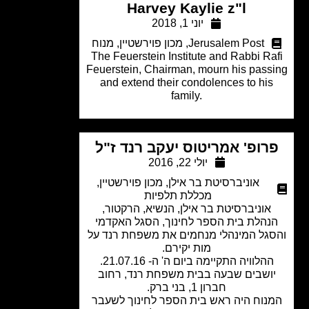
Harvey Kaylie z"l
יוני 1, 2018
Jerusalem Post
,
מכון פוירשטיין
,
מנוח
The Feuerstein Institute and Rabbi Ra
Feuerstein, Chairman, mourn his pass
and extend their condolences to hi
family.
רופ' אמריטוס יעקב רנד ז"ל
יולי 22, 2016
אוניברסיטת בר אילן
,
מכון פוירשטיין
,
מכללת תלפיות
אוניברסיטת בר אילן, הנשיא, הרקטור,
נהלת בית הספר לחינוך, הסגל האקדמי
גל המינהלי מנחמים את משפחת רנד על
מות יקירם.
הלוויה התקיימה ביום ה' ה- 21.07.16.
ושבים שבעה בבית משפחת רנד, רחוב
חברון 1, בני ברק.
נוח היה ראש בית הספר לחינוך לשעבר