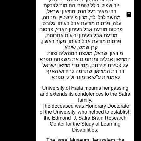
יידישפיל
,
כולל שומרי החומות לצדקת
רבי מאיר בעל הנס
,
מוזיאון ישראל
,
מחשב לכל ילד
,
מכון פוירשטיין
,
מנוחה
,
עלה
,
פרסום מודעת אבל בעיתון גלובס
,
פרסום מודעת אבל בעיתון הארץ
,
פרסום
מודעת אבל בעיתון ידיעות אחרונות
,
פרסום מודעת אבל בעיתון מקור ראשון
,
קרן שמש
,
שיבא
מוזיאון ישראל, מועצת המנהלים וצוות
זיאון אבלים ומנחמים את משפחת ספרא
 פטירת יקירתם, ממייסדי מוזיאון ישראל
וידידת המוזיאון שתרמה לחידוש האגף
לאמנויות ע"ש אדמונד ולילי ספרא.
University of Haifa mourns her passi
and extends its condolences to the Sa
family.
The deceased was Honorary Doctora
of the University, who helped to establ
the Edmond J. Safra Brain Researc
Center for the Study of Learning
Disabilities.
The Israel Museum, Jerusalem, the