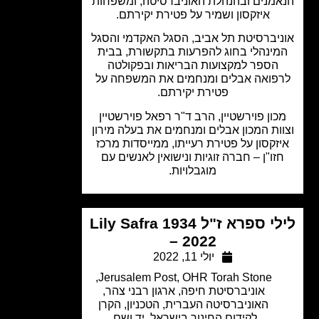
מנים ובהנהלת האוניברסיטה, ומשפחות
איזקסון ושמיר על פטירת יקירתם.
יברסיטת תל אביב, הסגל האקדמי והסגל
ינהלי בחוג להפרעות בתקשורת, בבית
הספר למקצועות הבריאות ובפקולטה
פואה אבלים ומנחמים את המשפחה על
פטירת יקירתם.
כון פוירשטיין, הרב ד"ר רפאל פוירשטיין
ות המכון אבלים ומנחמים את בעלה מירון
זקסון על פטירת רעייתו, ממייסדות מרכז
זו"ן – חברה זוגיות ונישואין לאנשים עם
מוגבלויות.
לילי ספרא ז"ל Lily Safra 1934
– 2022
יולי 11, 2022
,
Jerusalem Post
,
OHR Torah Stone
אוניברסיטת חיפה
,
ארגון רבני צהר
,
האוניברסיטה העברית
,
הטכניון
,
הקרן
לקידום החינוך בישראל
,
יד ושם
,