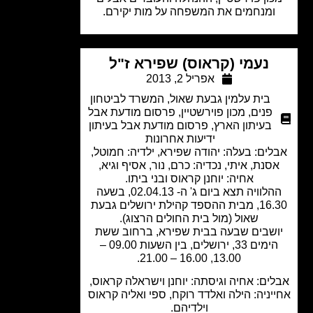
ומנחמים את המשפחה על מות יקירם.
נעמי (קראוס) שפירא ז"ל
אפריל 2, 2013
בית עלמין גבעת שאול
,
המשרד לביטחון
פנים
,
מכון פוירשטיין
,
פרסום מודעת אבל
בעיתון הארץ
,
פרסום מודעת אבל בעיתון
ידיעות אחרונות
ים: בעלה: יהודה שפירא, ילדיה: חמוטל,
סנת, איתי, נכדיה: כרם, נור, אסיף וגיא,
אחיה: יוחנן קראוס ובני ביתו.
ההלוויה תצא ביום ג' ה- 02.04.13, בשעה
16.30, מבית ההספד קהילת ירושלים גבעת
שאול (מול בית החולים הרצוג).
שבים שבעה בבית שפירא, ברחוב ששת
הימים 33, ירושלים, בין השעות 09.00 –
13.00, 16.00 – 21.00.
ים: אחיה וגיסתה: יוחנן וישראלה קראוס,
יניה: הילה ואלדד רוקח, ספי ואליה קראוס
וילדיהם.