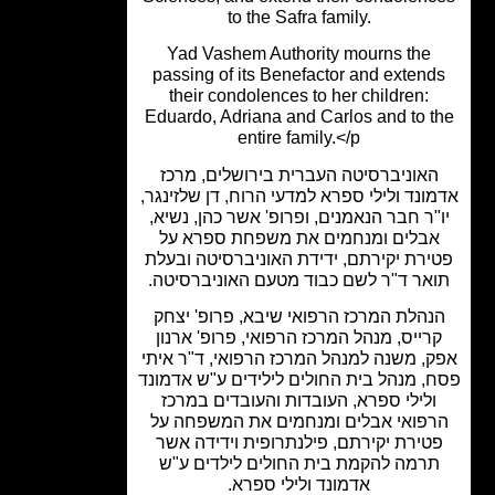
to the Safra family.
Yad Vashem Authority mourns the
passing of its Benefactor and extend
their condolences to her children:
Eduardo, Adriana and Carlos and to t
entire family.</p
אוניברסיטה העברית בירושלים, מרכז
ונד ולילי ספרא למדעי הרוח, דן שלזינגר,
"ר חבר הנאמנים, ופרופ' אשר כהן, נשיא,
בלים ומנחמים את משפחת ספרא על
ירת יקירתם, ידידת האוניברסיטה ובעלת
אר ד"ר לשם כבוד מטעם האוניברסיטה.
נהלת המרכז הרפואי שיבא, פרופ' יצחק
רייס, מנהל המרכז הרפואי, פרופ' ארנון
, משנה למנהל המרכז הרפואי, ד"ר איתי
, מנהל בית החולים לילידים ע"ש אדמונד
ולילי ספרא, העובדות והעובדים במרכז
פואי אבלים ומנחמים את המשפחה על
טירת יקירתם, פילנתרופית וידידה אשר
רמה להקמת בית החולים לילדים ע"ש
אדמונד ולילי ספרא.