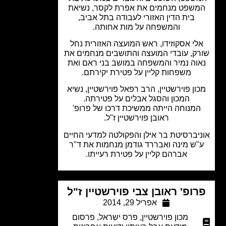
שפט מנחמים את אפרת לקסר, נשיאת
בית הדין האזורי לעבודה בתל אביב,
והמשפחה על מות אחותה.
לי אסקוזידו, ראש המועצה האזורית נחל
ק, עובדי המועצה והתושבים מנחמים את
וה נמיר והמשפחה במושב בני ראם ואת
משפחות קליין על פטירת יקירתם.
ון פוירשטיין, הרב רפאל פוירשטיין, נשיא
המכון והסגל אבלים על פטירתה.
מנוחה הייתה ממשיכת דרכו של פרופ'
ראובן פוירשטיין ז"ל.
יברסיטת בר אילן והפקולטה למדעי החיים
ש מינה ואבררד גודמן מנחמות את ד"ר
אברהם קליין על פטירת רעייתו.
ופ' ראובן צבי פוירשטיין ז"ל
אפריל 29, 2014
מכון פוירשטיין
,
פרס ישראל
,
פרסום