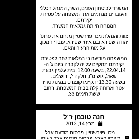
רד לביטחון הפנים, השר, המנהל הכללי
עובדים מנחמים את המשפחה על פטירת
יקירתם.
המנוחה הייתה גמלאית המשרד.
ת והנהלת מכון פוירשטיין מנחם את פרופ'
דה שפירא ובנו איתי שפירא, עובדי המכון,
על מות הרעיה והאם.
שפחה מודיעה כי במלאות שנה לפטירת
קירתם תתקיים עלייה לקברה ביום ג' ה-
22.04.14, בשעה 12.00, בית עלמין גבעת
שאול, גוש מ"ו, חלקה י', ירושלים.
בשעה 13.30 יתקיימו קונצרט בנגינת טריו
טר וארוחה קלה בבית המשפחה, רחוב
ששת הימים 33.
חנה טוכמן ז"ל
מרץ 14, 2013
מכון פוירשטיין
,
פרסום מודעת אבל
בעיתון הארץ
,
פרסום מודעת אבל בעיתון