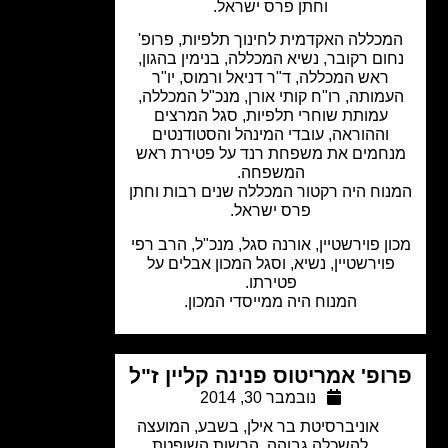
וחתן פרס ישראל.
מכללה האקדמית לחינוך תלפיות, פרופ'
ום רקובר, נשיא המכללה, בנימין בהגון,
ראש המכללה, ד"ר דניאל ורמוס, יו"ר
מותה, רו"ח קותי אורן, מנכ"ל המכללה,
עמותת שוחרי תלפיות, סגל המרצים
וההוראה, עובדי המינהל והסטודנטים
חמים את משפחת רנד על פטירת ראש
המשפחה.
וח היה רקטור המכללה שנים רבות וחתן
פרס ישראל.
ן פוירשטיין, אורנה סגל, מנכ"ל, הרב רפי
פוירשטיין, נשיא, וסגל המכון אבלים על
פטירתו.
המנוח היה ממייסדי המכון.
ופ' אמריטוס פנינה קליין ז"ל
נובמבר 30, 2014
אוניברסיטת בר אילן
,
בשבע
,
המועצה
להשכלה גבוהה
,
הרשות השופטת
,