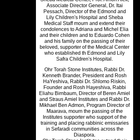
Associate Director General, Dr. Itai
Pessach, Director of the Edmond an
Lily Children's Hospital and Sheba
Medical Staff mourn and extend thei
condolences to Adriana and Michel E
and their children and to Eduardo Co
and his family on the passing of thei
beloved, supporter of the Medical Cen
who established th Edmond and Lil
Safra Children's Hospital.
Ohr Torah Stone Institutes, Rabbi Dr
Kenneth Brander, President and Ro
HaYeshiva, Rabbi Dr. Shlomo Riskin
Founder and Rosh Hayeshiva, Rabb
Eliahu Birnbaum, Director of Beren Am
and Straus Amiel Institutes and Rabbi 
Mikhael Ben Admon, Program Director
Maarava, mourn the passing of the
Institutes supporter who support of t
training and placing rabbinic emissar
in Sefaradi communities across the
Diaspora.