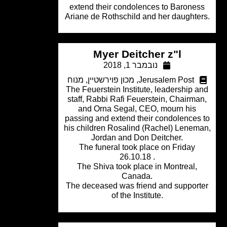
extend their condolences to Barone
Ariane de Rothschild and her daughte
Myer Deitcher z"l
נובמבר 1, 2018
Jerusalem Post
,
מכון פוירשטיין
,
מנוח
The Feuerstein Institute, leadership 
staff, Rabbi Rafi Feuerstein, Chairma
and Orna Segal, CEO, mourn his
passing and extend their condolences
his children Rosalind (Rachel) Lenem
Jordan and Don Deitcher.
The funeral took place on Friday
26.10.18 .
The Shiva took place in Montreal,
Canada.
The deceased was friend and support
of the Institute.