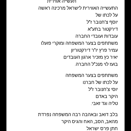
תעשייה אווירית
התעשייה האווירית לישראל מרכינה ראשה
על לכתו של
יוסף צ'חנובר ז"ל
דירקטור בתע"א
עובדות ועובדי החברה
משתתפים בצער המשפחה ומוקרי פועלו
עמיר פרץ יו"ר דירקטוריון
יאיר כץ מזכיר ארגון העובדים
בועז לוי מנכ"ל החברה.
משתתפים בצער המשפחה
על לכתו של חברנו
יוסי צ'חנובר ז"ל
היקר באדם
טליה וגד זאבי.
בלב דואב ובאהבה רבה המשפחה נפרדת
מהאב, הסב, האח והגיס היקר
חתן פרס ישראל