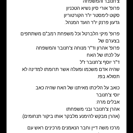
צ'חנובר והמשפחה
פרופ' אורי סיון
נשיא הטכניון
סקוט לימסטר יו"ר הקורטוריון
גדעון פרנק יו"ר הועד המנהל.
פרופ' מיקי הלברטל וכל משפחת רמב"ם משתתפים
בצערם של
פרופ' אהרון וד"ר מנוחה צ'חנובר והמשפחה
על לכתו של האח
ד"ר יוסף צ'חנובר ז"ל
שהיה אדם משכמו ומעלה אשר תרומתו למדינה לא
תסולא בפז.
כואב על הליכתו מאיתנו של האח שהיה כאב
יוסי צ'חנובר
אבלים מרה:
אהרן צ'חנובר ובני משפחתו
(אהרן מבקש להימנע מלבקר אותו ביקור תנחומים).
מרכז משה דיין וחבר הנאמנים מרכינים ראש עם