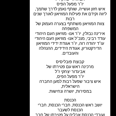
יו"ר מפעל הפיס
ש חזון ועשייה, שותף נאמן לדרך שתמך,
וה וקידם את פעילות המוזיאון לאורך שנים
רבות
וות המוזיאון משתתף בצערה העמוק של
המשפחה
רינה נבזלין, יו"ר אנו- מוזיאון העם היהודי
דד רביבי, מנכ"ל אנו- מוזיאון העם היהודי
ו"ד יהודה רוה, יו"ר אגודת ידידי המוזיאון
הדירקטוריון, אגודת הידידים, ההנהלה
והעובדים.
קבוצת פובליסיס
מרכינה ראש עם פטירתו של
אביגדור יצחקי ז"ל
יו"ר מפעל הפיס,
איש ציבור שפעל רבות למען החברה
הישראלית,
במסירות, יושרה ונחישות.
הכנסת
יושב ראש הכנסת, חברי הכנסת, חברי
הכנסת לשעבר
ובדי הכנסת אבלים על פטירתו של חבר