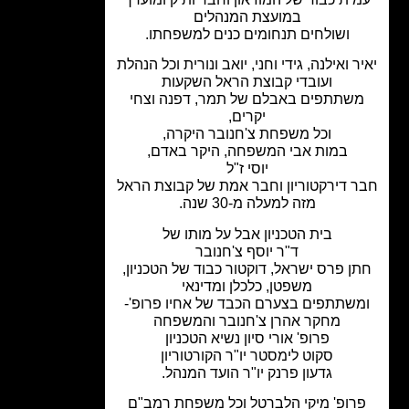
במועצת המנהלים
ושולחים תנחומים כנים למשפחתו.
ר ואילנה, גידי וחני, יואב ונורית וכל הנהלת
ועובדי קבוצת הראל השקעות
שתתפים באבלם של תמר, דפנה וצחי
יקרים,
וכל משפחת צ'חנובר היקרה,
במות אבי המשפחה, היקר באדם,
יוסי ז"ל
 דירקטוריון וחבר אמת של קבוצת הראל
מזה למעלה מ-30 שנה.
בית הטכניון אבל על מותו של
ד"ר יוסף צ'חנובר
ן פרס ישראל, דוקטור כבוד של הטכניון,
משפטן, כלכלן ומדינאי
שתתפים בצערם הכבד של אחיו פרופ'-
מחקר אהרן צ'חנובר והמשפחה
פרופ' אורי סיון
נשיא הטכניון
סקוט לימסטר יו"ר הקורטוריון
גדעון פרנק יו"ר הועד המנהל.
רופ' מיקי הלברטל וכל משפחת רמב"ם