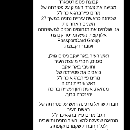
קבוצת פספורטכארד
ביעה את צערה העמוק על פטירתה של
מרים פיירברג-איכר ז"ל
שכיהנה כראשת עיריית נתניה במשך 27
השנים האחרונות
ו שולחים את תנחומינו הכנים למשפחתה
אלון קצף, נשיא ומייסד קבוצת
PassportCard Group
ועובדי הקבוצה.
ראש העיר באר יעקב ניסים גוזלן,
סגנים, חברי מועצת העיר
ותושבי באר יעקב
כואבים את פטירתה של
מרים פיירברג איכר ז"ל
ראש עיריית נתניה
מנהיגה, אשת חזון ועשייה ברוכה
יהי זכרה ברוך.
רת שראל מרכינה ראש על פטירתה של
ראשת העיר
הגב' מרים פיירברג-איכר ז"ל
היגה שפעלה למען העיר נתניה ותושביה
ולכל החברות שקמו בתקופתה,