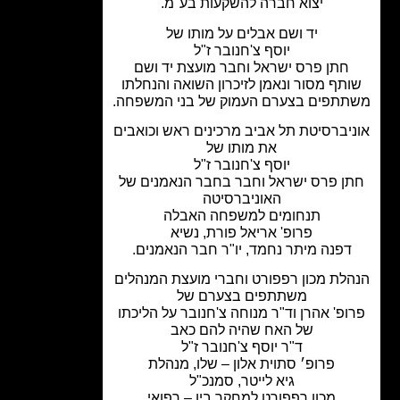
יצוא חברה להשקעות בע"מ.
יד ושם אבלים על מותו של
יוסף צ'חנובר ז"ל
חתן פרס ישראל וחבר מועצת יד ושם
תף מסור ונאמן לזיכרון השואה והנחלתו
תפים בצערם העמוק של בני המשפחה.
יברסיטת תל אביב מרכינים ראש וכואבים
את מותו של
יוסף צ'חנובר ז"ל
ן פרס ישראל וחבר בחבר הנאמנים של
האוניברסיטה
תנחומים למשפחה האבלה
פרופ' אריאל פורת, נשיא
דפנה מיתר נחמד, יו"ר חבר הנאמנים.
לת מכון רפפורט וחברי מועצת המנהלים
משתתפים בצערם של
ופ' אהרן וד"ר מנוחה צ'חנובר על הליכתו
של האח שהיה להם כאב
ד"ר יוסף צ'חנובר ז"ל
פרופ׳ סתוית אלון – שלו, מנהלת
גיא לייטר, סמנכ"ל
מכון רפפורט למחקר ביו – רפואי