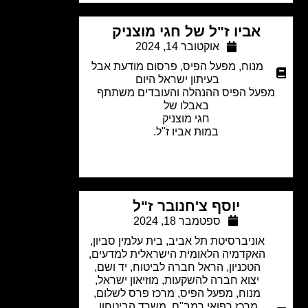
אביו ז"ל של חגי מוצניק
אוקטובר 14, 2024
מנוח
,
מפעל הפיס
,
פרסום מודעת אבל
בעיתון ישראל היום
פעל הפיס ההנהלה והעובדים משתתף
באבלו של
חגי מוצניק
במות אביו ז"ל.
יוסף צ'חנובר ז"ל
ספטמבר 18, 2024
אוניברסיטת תל אביב
,
בית עלמין סביון
,
האקדמיה הלאומית הישראלית למדעים
,
הטכניון
,
הראל חברה לביטוח
,
יד ושם
,
יצוא חברה להשקעות
,
מוזיאון ישראל
,
מנוח
,
מפעל הפיס
,
מרכז פרס לשלום
,
מרכז רפואי רמב"ם
,
משרד הביטחון
,