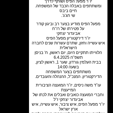
יו"ר מפעל הפיס ושותף לדרך
משתתפים באבלה הכבד של המשפחה.
חיים ביבס
שי חג'ג'.
פעל הפיס מודיע בצער רב וביגון קודר
על פטירתו של
רו"ח
אביגדור יצחקי
יו"ר דירקטוריון מפעל הפיס
 עשייה וחזון, שתרם עשרות שנים לחברה
הישראלית
ווייתו תתקיים היום, יום ראשון, ח' בניסן
תשפ"ה 6.4.2025
בבית העלמין גורדון, שער 1, ראשון לציון,
בשעה 14:00
משתתפים בצער המשפחה
דירקטוריון. המנכ"ל, ההנהלה והעובדים.
ו"ד משה ניסים, יו"ר המועצה הציבורית
המייעצת
ברי המועצה
כואבים ואבלים את לכתו של
אביגדור יצחקי ז"ל
ר מפעל הפיס, איש ציבור, איש עשייה, איש
ארץ ישראל