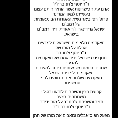
ד"ר יוסף צ'חנובר ז"ל
 עתיר כישרונות אשר הותיר חותם עצום
בעשייתו למען המדינה
פ' רפי ביאר נשיא האגודות הבינלאומיות
של רמב"ם
שראל גרידינגר יו"ר אגודת ידידי רמב"ם
בישראל.
אקדמיה הלאומית הישראלית למדעים
אבלה על מותו של
ד"ר יוסף צ'חנובר
ן פרס ישראל וידיד אמת של האקדמיה
למדעים
רם תרומה משמעותית ביותר למערכת
האקדמית ולמדינת ישראל
האקדמיה שולחת את תנחומים לבני
המשפחה.
קבוצת רצין ומשפחות לנדאו ורוטלוי
משתתפים בצער
תמר ומשפחת צ'חנובר על מות ידידם
ד"ר יוסף צ'חנובר ד"ר.
ל הפיס
אבלים וכואבים את מותו של חתן