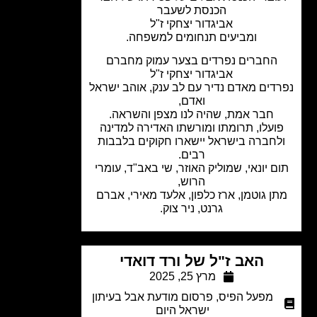
הכנסת לשעבר
אביגדור יצחקי ז"ל
ומביעים תנחומים למשפחה.
החברים נפרדים בצער עמוק מחברם
אביגדור יצחקי ז"ל
דים מאדם נדיר עם לב ענק, אוהב ישראל
ואדם,
חבר אמת, שהיה לנו מצפן והשראה.
ועלו, תרומתו ומורשתו האדירה למדינה
לחברה בישראל יישארו חקוקים בלבבות
רבים.
ם יונאי, שמוליק האוזר, שי באב"ד, עומרי
הרוש,
ן גוטמן, ארז כלפון, אלעד מאירי, אברם
גרנט, ניר צוק.
האב ז"ל של ורד דואדי
מרץ 25, 2025
מפעל הפיס
,
פרסום מודעת אבל בעיתון
ישראל היום