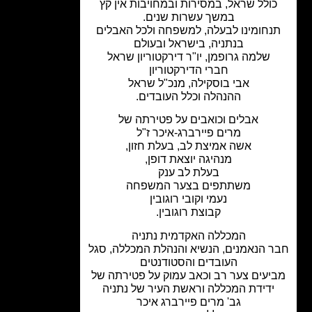
ולל שראל, במסירות ובמחויבות אין קץ
במשך עשרות שנים.
נחומינו לבעלה, למשפחה ולכל האבלים
בנתניה, בישראל ובעולם
שלמה גרופמן, יו"ר דירקטוריון שראל
חברי הדירקטוריון
אבי בוסקילה, מנכ"ל שראל
ההנהלה וכלל העובדים.
אבלים וכואבים על פטירתה של
מרים פיירברג-איכר ז"ל
אשה אמיצת לב, בעלת חזון,
מנהיגה יוצאת דופן,
בעלת לב ענק
משתתפים בצער המשפחה
נעמי וקובי רוגובין
קבוצת רוגובין.
המכללה האקדמית נתניה
 הנאמנים, הנשיא והנהלת המכללה, סגל
העובדים והסטודנטים
יעים צער רב וכאב עמוק על פטירתה של
ידידת המכללה וראשת העיר של נתניה
גב' מרים פיירברג איכר