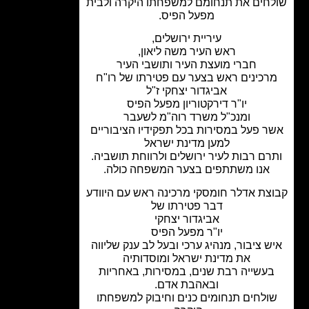
חים את תנחומם למשפחתו היקרה ולבית
מפעל הפיס.
עיריית ירושלים,
ראש העיר משה ליאון,
חברי מועצת העיר ותושבי העיר
רכינים ראש בצער עם פטירתו של רו"ח
אביגדור יצחקי ז"ל
יו"ר דירקטוריון מפעל הפיס
ומנכ"ל משרד רוה"מ לשעבר
ר פעל במסירות בכל תפקידיו הציבוריים
למען מדינת ישראל
רם רבות לעיר ירושלים ולרווחת תושביה.
אנו משתתפים בצער המשפחה כולה.
צת אדלר חומסקי מרכינה ראש עם היוודע
דבר פטירתו של
אביגדור יצחקי
יו"ר מפעל הפיס
ש ציבור, מנהיג ערכי ובעל לב ענק
שליווה
את מדינת ישראל ומוסדותיה
עשייה רבת שנים, במסירות, באחריות
ובאהבת אדם.
ולחים תנחומים כנים וחיבוק למשפחתו