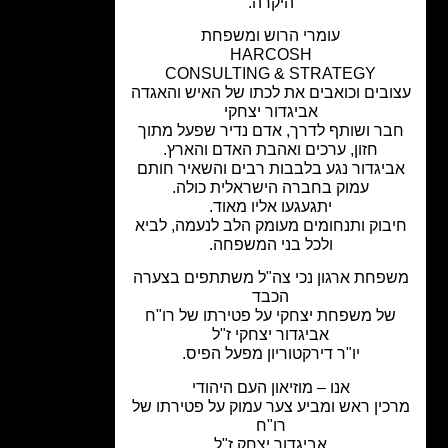
היקרה.
עומרי הרוש ומשפחת
HARCOSH
CONSULTING & STRATEGY
ובים וכואבים את לכתו של האיש והאגדה
אביגדור יצחקי
בר ושותף לדרך, אדם נדיר שפעל מתוך
חזון, ערכים ואהבת האדם והארץ.
יגדור נגע בלבבות רבים והשאיר חותם
עמוק בחברה הישראלית כולה.
יתגעגעו אליו מאוד.
בוק ותנחומים מעומק הלב לנעמה, לביא
ולכל בני המשפחה.
פחת ארגון נכי צה"ל משתתפים בצערה
הכבד
ל משפחת יצחקי על פטירתו של
רו"ח
אביגדור יצחקי ז"ל
יו"ר דירקטוריון מפעל הפיס.
אנו – מוזיאון העם היהודי
כין ראש ומביע צער עמוק על פטירתו של
רו"ח
אביגדור יצחק ז"ל