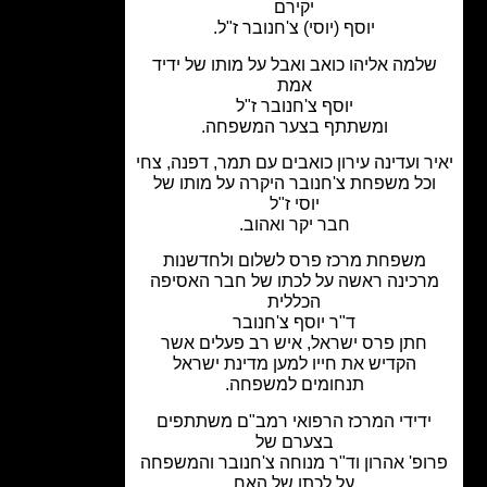
יקירם
יוסף (יוסי) צ'חנובר ז"ל.
למה אליהו כואב ואבל על מותו של ידיד
אמת
יוסף צ'חנובר ז"ל
ומשתתף בצער המשפחה.
ר ועדינה עירון כואבים עם תמר, דפנה, צחי
כל משפחת צ'חנובר היקרה על מותו של
יוסי ז"ל
חבר יקר ואהוב.
משפחת מרכז פרס לשלום ולחדשנות
רכינה ראשה על לכתו של חבר האסיפה
הכללית
ד"ר יוסף צ'חנובר
חתן פרס ישראל, איש רב פעלים אשר
הקדיש את חייו למען מדינת ישראל
תנחומים למשפחה.
דידי המרכז הרפואי רמב"ם משתתפים
בצערם של
פ' אהרון וד"ר מנוחה צ'חנובר והמשפחה
על לכתו של האח