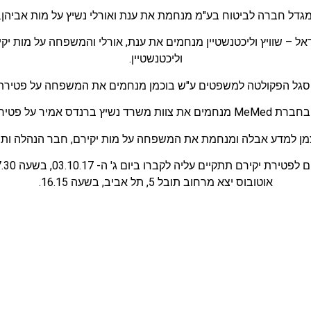
גדל חברה לביטוח בע"מ מנחמת את ענת ואורלי נשיץ על מות אביהן.
אל – שוויץ וליכטנשטיין מנחמים את ענת, אורלי והמשפחה על מות י
וליכטנשטיין.
סגל הפקולטה למשפטים ע"ש בוכמן מנחמים את המשפחה על פטירת י
רד נשיץ ברנדס אמיר על פטירת יקירם.
ויצמן למדע אבלה ומנחמת את המשפחה על מות יקירם, חבר הנהלה ותיק
יה לקברו ביום ג' ה- 03.10.17, בשעה 17.30, בית עלמין קיבוץ גבעת השלושה.
אוטובוס יצא מרחוב תובל 5, תל אביב, בשעה 16.15.