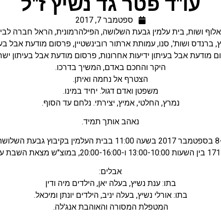
עו"ד פטר גד נשיץ ז"ל
ספטמבר 7, 2017
לוף ושות
,
בית עלמין גבעת השלושה
,
הפילהרמונית
,
הראל חברה לבי
, ברנדס ושות'
,
סנו
,
עמותת ארתור רובינשטיין
,
פרסום מודעת אבל בעי
ם מודעת אבל בעיתון ידיעות אחרונות
,
פרסום מודעת אבל בעיתון ישר
היקר והחכם באדם, המשיך בדרכו.
הצטרף אל נחמה ואיתן.
משפטן ואדם דגול. יחיד במינו.
נמרץ, החלטי, אמיץ, יצירתי. נלחם עד הסוף.
נאהב אותך תמיד.
אבלים:
בתו: ענת נשיץ, בעלה יאן, הילדים מיה ודין
בתו: אורלי נשיץ, בעלה יניב, הילדים יונתן ומיכאל.
המטפלת המסורה והאוהבת אנג'לה.