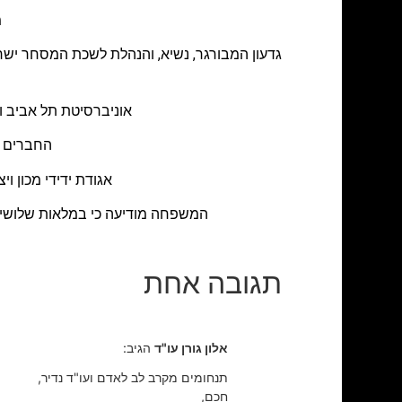
מ
גדעון המבורגר, נשיא, והנהלת לשכת המסחר ישר
אוניברסיטת תל אביב ו
החברים בחברת MeMed מנחמים את צוות מש
אגודת ידידי מכון 
המשפחה מודיעה כי במלאות שלושים לפטירת יקירם תתקיים על
תגובה אחת
אלון גורן עו"ד
הגיב:
תנחומים מקרב לב לאדם ועו"ד נדיר,
חכם,