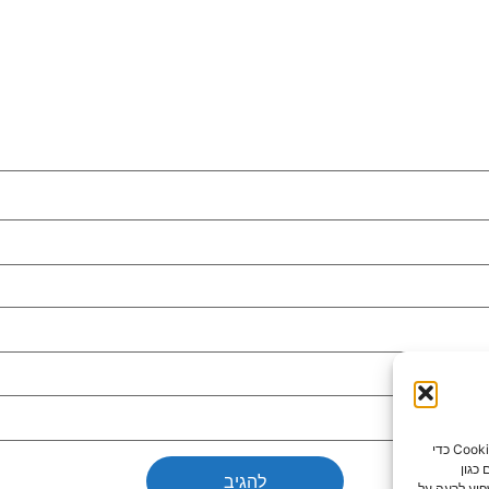
כדי לספק את חוויות המשתמש הטובות ביותר, אנו משתמשים בטכנולוגיות כמו קובצי Cookie כדי
כגון
פיע לרעה על