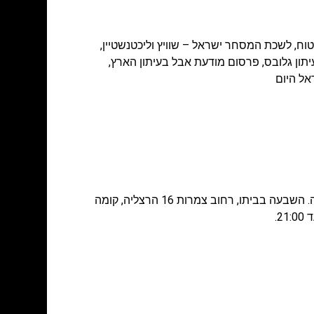
טוח
,
לשכת המסחר ישראל – שוויץ וליכטנשטיין
,
תון גלובס
,
פרסום מודעת אבל בעיתון הארץ
,
אל היום
ההלוויה תתקיים ביום שישי, י"ז באלול התשע"ז, ה-8 בספטמבר 2017 בשעה 11:00 בבית העלמין בקיבוץ גבעת השלושה. השבעה בביתו, רחוב צמרות 16 הרצליה, קומה