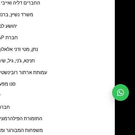
החברים דליה ואייבי 
משרד נשיץ, ברנד
יהושע לנ
חברת HAP מנחמת את משפחת נשיץ ומשרד עו"ד נשיץ, ברנדס אמיר על פטירת יקירם.
נתן, מטי ודני אלאל
חנינא, ג'ני, גיל,
עמותת ארתור רובינשטיי
סנו מפע
ש
חברת 
התזמורת הפילהרמונית
משפחות המבורגר ומנו