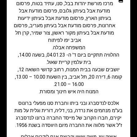
מרכז מורשת יהדות בבל
,
סנו
,
עתיד בטוח
,
פרסום
מודעת אבל בעיתון גלובס
,
פרסום מודעת אבל
בעיתון הארץ
,
פרסום מודעת אבל בעיתון ידיעות
אחרונות
,
פרסום מודעת אבל בעיתון מעריב
,
פרסום
מודעת אבל בעיתון מקור ראשון
,
צור שמיר
,
קרן תל
אביב יפו לפיתוח
המשפחה אבלה.
ההלוויה תתקיים ביום ד' ה- 04.01.23, בשעה 14.00,
בית עלמין קריית שאול.
יושבים שבעה בבית המנוח, רחוב קדושי השואה 12,
קומה 6, דירה 20, תל אביב, בין השעות 10.00 – 13.00,
16.00 – 21.00.
המנוח היה איש חינוך ומסורת.
אלכס לנדסברג ובני ביתו וחברת סנו מפעלי ברונוס
בע"מ מנחמים את נרדה, בני, דליה, דורית וגלית על מות
יקירם, חברו הקרוב של מייסד החברה ברונו לנדסברג
ז"ל אשר מלווה את החברה מיום היווסדה בשנת 1956.
איציק עוז, משה ששון וקבוצת אגם לידרים אבלים