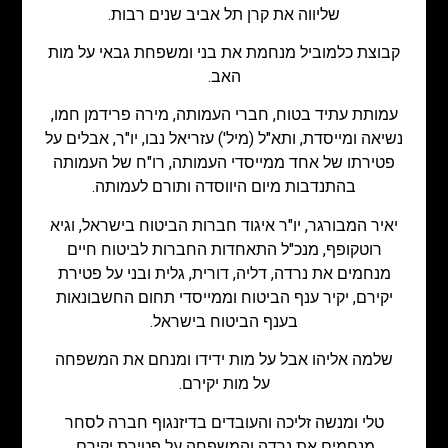
שליווה את קרן תל אביב שנים רבות.
קבוצת כלמוביל מנחמת את בני ומשפחת גבאי על מות
האב.
עמותת עתיד בטוח, חברי העמותה, מירה פרידמן חמו,
נשיאה ומייסדת, ותא"ל (מיל') עזריאל נבו, יו"ר, אבלים על
פטירתו של אחד ממייסדי העמותה, רו"ח של העמותה
בהתנדבות מיום היווסדה ותורם לעמותה.
יאיר המבורגר, יו"ר איגוד חברות הביטוח בישראל, וגיא
רוטקופף, מנכ"ל התאחדות החברות לביטוח חיים
מנחמים את נרדה, דליה, דורית, גלית ובני על פטירת
יקירם, יקיר ענף הביטוח וממייסדי תחום החשבונאות
בענף הביטוח בישראל.
שלמה אליהו אבל על מות ידידו ומנחם את המשפחה
על מות יקירם.
טלי ומנשה זליכה והעובדים בדיזנגוף חברה לסחר
מנחמים את נרדה והמשפחה על פטירת יקירם.