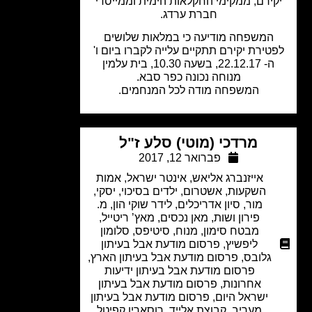
ירם, ממקימי החקלאות הימית וממייסדי
חברת ערדג.
המשפחה מודיעה כי במלאות שלושים
טירת יקירם תתקיים עלייה לקברו ביום ו'
ה- 22.12.17, בשעה 10.30, בית עלמין
מנוחה נכונה כפר סבא.
המשפחה מודה לכל המנחמים.
מרדכי (מוטי) סלע ז"ל
פברואר 12, 2017
אייזנברג אליאש
,
אינטר ישראל
,
אמות
השקעות
,
אשטרום
,
ילדים בסיכוי
,
יסקי,
מור, סיון אדריכלים
,
לידר שוקי הון
,
מ.
פירון ושות
,
מאן נכסים
,
מאץ’ ריטייל
,
מבטח סימון
,
מנוח
,
סיטיפס
,
סלומון
ליפשיץ
,
פרסום מודעת אבל בעיתון
גלובס
,
פרסום מודעת אבל בעיתון הארץ
,
פרסום מודעת אבל בעיתון ידיעות
אחרונות
,
פרסום מודעת אבל בעיתון
ישראל היום
,
פרסום מודעת אבל בעיתון
מעריב
,
קבוצת אלייד
,
רוסאריו קפיטל