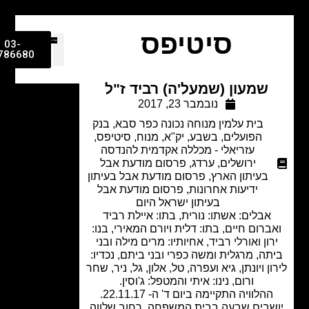
סיטיפס
03-
9786680
שמעון (שמעל'ה) רביד ז"ל
נובמבר 23, 2017
בית עלמין מנוחה נכונה כפר סבא
,
בנק
הפועלים
,
בשבע
,
יק"א
,
מנוח
,
סיטיפס
,
עזריאלי - מכללה אקדמית להנדסה
ירושלים
,
ערדג
,
פרסום מודעת אבל
בעיתון הארץ
,
פרסום מודעת אבל בעיתון
ידיעות אחרונות
,
פרסום מודעת אבל
בעיתון ישראל היום
אבלים: אשתו: נורית, בתו: איילת רביד
ברום חיים, בתו: דלית ויורם המאירי, בנו:
ון ואורלי רביד, אחיותיו: מרים מילה ובני
ה, מרגלית ומשה כפרי ובני ביתם, נכדיו:
ן ויונתן, גיא ועפרה, טל, אלון, גל, ניר, שחר
ורום, נינו: איתי והמטפל: ג'וסין.
הלוויה התקיימה ביום ד' ה- 22.11.17.
שבים שבעה בבית המשפחה, רחוב שלווה