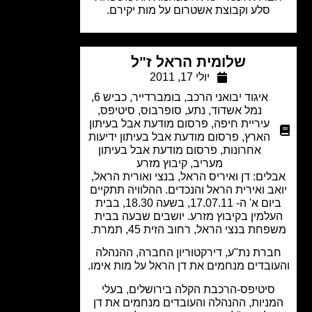
סלע וקבוצת אשטרום על מות יקירם.
שלומית הראל ז"ל
יולי 17, 2011
איגוד יבואני הרכב
,
בומברדייר
,
כביש 6
,
נמל אשדוד
,
נתע
,
סופרבוס
,
סיטיפס
,
עיריית חיפה
,
פרסום מודעת אבל בעיתון
הארץ
,
פרסום מודעת אבל בעיתון ידיעות
אחרונות
,
פרסום מודעת אבל בעיתון
מעריב
,
קיבוץ מזרע
ים: דן ואיריס הראל, בנצי ואורית הראל,
ב ואירית הראל והנכדים. ההלוויה תתקיים
ביום א' ה- 17.07.11, בשעה 18.30, בבית
למין בקיבוץ מזרע. יושבים שבעה בבית
חת בנצי הראל, רחוב הזית 45, תמרת.
רת נת"ע, דירקטוריון החברה, ההנהלה
ובדים מנחמים את דן הראל על מות אימו.
סיטיפס-הרכבת הקלה בירושלים, בעלי
ניות, ההנהלה והעובדים מנחמים את דן