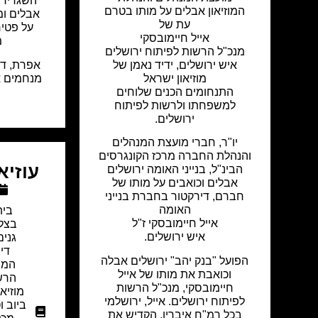
השגרירי
המוזיאון אבלים על מותו בטרם
אבלים ו
עת של
על פטיר
אייל חיימובסקי
מ
מנכ"ל הרשות לפיתוח ירושלים
אפרת, דורו
איש ירושלים, ידיד נאמן של
מנחמים א
מוזיאון ישראל
התנחומים הכנים שלוחים
למשפחתו ולרשות לפיתוח
ירושלים.
יו"ר, חברי מועצת המנהלים
והנהלת החברה מרכז הקונגרסים
עוזיא
הבינ"ל, בנייני האומה ירושלים
אבלים וכואבים על מותו של
חברם, דירקטור בחברת בנייני
האומה
בית
אייל חיימובסקי ז"ל
בצל
איש ירושלים.
גנים
די
הפועל "בנק יהב" ירושלים אבלה
המו
וכואבת את מותו של אייל
הרשו
חיימובסקי, מנכ"ל הרשות
מוזיא
לפיתוח ירושלים. אייל, ירושלמי
ביוב ו
בכל רמ"ח איבריו, הקדיש את