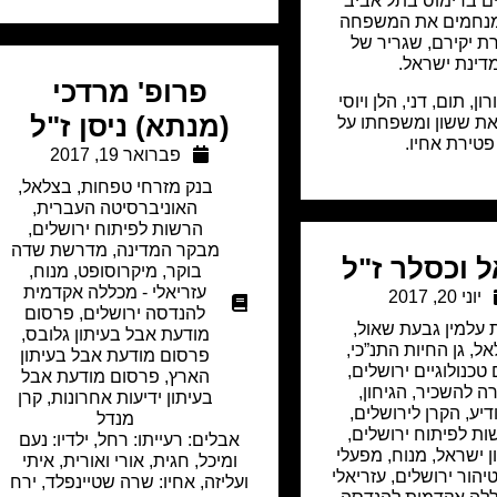
ם בדימוס בתל אביב
מנחמים את המשפחה
ת יקירם, שגריר של
דינת ישראל.
פרופ' מרדכי
ן, תום, דני, הלן ויוסי
(מנתא) ניסן ז"ל
ת ששון ומשפחתו על
פטירת אחיו.
פברואר 19, 2017
בנק מזרחי טפחות
,
בצלאל
,
האוניברסיטה העברית
,
הרשות לפיתוח ירושלים
,
מבקר המדינה
,
מדרשת שדה
ל וכסלר ז"ל
בוקר
,
מיקרוסופט
,
מנוח
,
עזריאלי - מכללה אקדמית
יוני 20, 2017
להנדסה ירושלים
,
פרסום
 עלמין גבעת שאול
,
מודעת אבל בעיתון גלובס
,
אל
,
גן החיות התנ”כי
,
פרסום מודעת אבל בעיתון
 טכנולוגיים ירושלים
,
הארץ
,
פרסום מודעת אבל
רה להשכיר
,
הגיחון
,
בעיתון ידיעות אחרונות
,
קרן
דיע
,
הקרן לירושלים
,
מנדל
ת לפיתוח ירושלים
,
אבלים: רעייתו: רחל, ילדיו: נעם
ון ישראל
,
מנוח
,
מפעלי
ומיכל, חגית, אורי ואורית, איתי
טיהור ירושלים
,
עזריאלי
ועליזה, אחיו: שרה שטיינפלד, ירח