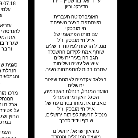
עו"ד יואל בורשטיין – יו"ר
הדירקטוריון.
עלמין
ש
האוניברסיטה העברית
משתתפת בצער משפחת
עזריא
חיימובסקי
להנדסה יר
עם מותו הפתאומי של
את המשפ
אייל חיימובסקי ז"ל
שגריר בדי
מנכ"ל הרשות לפיתוח ירושלים
וחבר 
שותף אמת לקידום ההשכלה
הגבוהה בעיר ירושלים
איש של עשיה ושליחות
סגנית שר
שתרם רבות להתפתחות העיר.
הנהלת מ
והגמלאים 
בצלאל אקדמיה לאמנות ועיצוב
ג
ירושלים
הוועד המנהל, הנהלת האקדמיה,
מרכז מור
הסגל האקדמי והמנהלי
המנהל,
כואבים את מותו בטרם עת של
אבלים ו
אייל חיימובסקי ז"ל
על פטירת 
מנכ"ל הרשות לפיתוח ירושלים,
החוץ ושגר
שותף וידיד לדרך.
במרכז 
מוזיאון ישראל, ירושלים
העמית
מועצת המנהלים והנהלת