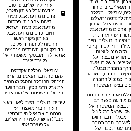
רנון
,
יהודה רוה ושות'
,
עיריית ירושלים
,
פרסום
ח
,
מפעלי ביוב וטיהור
מודעת אבל בעיתון הארץ
,
לים
,
עזריאלי - מכללה
פרסום מודעת אבל בעיתון
ית להנדסה ירושלים
,
ידיעות אחרונות
,
פרסום
ם מודעת אבל בעיתון
מודעת אבל בעיתון ישראל
,
פרסום מודעת אבל
היום
,
פרסום מודעת אבל
תון ידיעות אחרונות
בעיתון מקור ראשון
 וטיהור ירושלים, חיים
הרשות לפיתוח ירושלים,
 יו"ר הדירקטוריון, יוסי
הדירקטוריון והעובדים מנחמים
– מ"מ מנכ"ל וצוות
את אייל חיימובסקי ומשפחתו על
ם מודיעים בצער על
פטירת יקירם.
ל יקיר ירושלים, אשר
דרך בחברת מבט"י,
עזריאלי, מכללה אקדמית
מקימי החברה, משכמו
להנדסה, חבר הנאמנים, הוועד
כיהן כמנכ"ל החברה,
המנהל, ההנהלה והסגל מנחמים
ים בצער המשפחה.
את אייל חיימובסקי, חבר הוועד
המנהל, ומשפחתו על מות אחיו.
כללה אקדמית להנדסה
ם מודיעה בצער רב
עיריית ירושלים, משה ליאון, ראש
 בצער המשפחה על
העיר וחברי מועצת העיר
ל ישראל ברגיל ז"ל,
מנחמים את אייל חיימובסקי,
 המכללה, חבר הוועד
מנכ"ל הרשות לפיתוח ירושלים,
לשעבר, חבר בחבר
על פטירת אחיו.
ים ועמית כבוד של