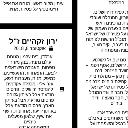
המכללה.
עיתון מקור ראשון מנחם את אייל
חיימובסקי על פטירת אחיו.
 לפיתוח ירושלים,
ריון, ההנהלה ועובדי
ת מרכינים ראש
ם בצערה העמוק של
ל פטירתו של ישראל
, מנכ"ל הרשות לפיתוח
ירון זקהיים ז"ל
ם בעבר, יקיר העיר,
אוקטובר 8, 2018
וניה ומפתחיה.
ארלדן
,
בית עלמין מנוחת
סם שפיגל לקולנוע
עולם נתניה
,
בנק מזרחי
, ירושלים, אסף ויטמן –
טפחות
,
האגודה הישראלית
הוועד המנהל, דנה
לכאב
,
התאחדות התעשיינים
,
ין כהן – מנהלת בית
כמיפל
,
מנוח
,
מעבדות רפא
,
קהילת ביה"ס מרכינים
עזריאלי - מכללה אקדמית
 פטירתו של ישראל
להנדסה ירושלים
,
פרסום
ל, חבר הוועד המנהל
מודעת אבל בעיתון גלובס
,
 חבר מועצה וידיד
פרסום מודעת אבל בעיתון
ביה"ס.
הארץ
,
פרסום מודעת אבל
בעיתון ידיעות אחרונות
,
רשף
ם במשרד ארנון,
את שיף
,
שלאון מפעלים
וי משתתפים באבלם
כימיים
 ברגיל ומשפחתו על
המשפחה אבלה.