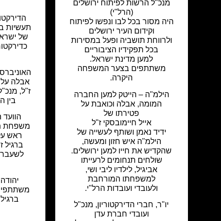
מנכ"ל הרשות לפיתוח ירושלים
(הרל"י)
הדירקטו
היה מסור בכל לבו ונפשו לפיתוח
תעשיות בע
וקידום העיר ירושלים
של ישראל 
ולרווחת תושביה ופעל במסירות
בכל תפקידיו הציבוריים
למען מדינת ישראל.
משתתפים בצער המשפחה
האוניברסי
היקרה.
אבלה על 
ז"ל, מנכ"
הילמ"ה – הייטק למען החברה
בין השנים 
המומה, אבלה וכואבת על
פטירתו של
הוועד 
אייל חיימובסקי ז"ל
משפחת תי
ידיד נאמן ושותף לעשייה של
ראש על
הילמ"ה איש חזון ומעשה,
ברגיל ז"
שהקדיש את חייו למען ירושלים.
לשעבר, 
שולחים תנחומים לרעייתו
אביגיל, לילדיו ליבי ושי,
למשפחתו המורחבת
יהודה 
ולעובדי ועובדות הרל"י.
משתתפים
ברגיל 
יו"ר, חברי הדירקטוריון, מנכ"ל
ועובדי חברת עדן