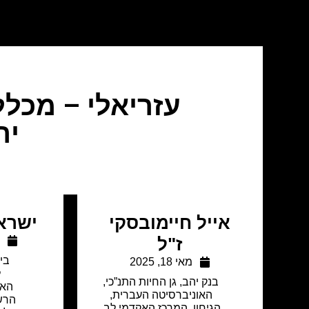
עזריאלי – מכל
יר
אייל חיימובסקי
ישראל
ז"ל
א
בי
מאי 18, 2025
ל
בנק יהב
,
גן החיות התנ”כי
,
האו
האוניברסיטה העברית
,
הרשו
הגיחון
,
המרכז האקדמי לב
,