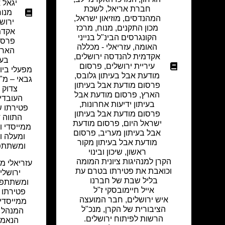
יגאל א
חברת אריאל
,
לשכת
מנו
המהנדסים
,
מוזיאון ישראל
,
ירוש
מכון התקנים
,
מנוח
,
מרכז
אקדמ
הקונגרסים הבינ"ל בנייני
פרסו
האומה
,
עזריאלי - מכללה
הארץ
אקדמית להנדסה ירושלים
,
בעי
עיריית ירושלים
,
פרסום
מפעלי ביוב
מודעת אבל בעיתון גלובס
,
גבאי – מ"מ
פרסום מודעת אבל בעיתון
צדוק 
הארץ
,
פרסום מודעת אבל
העובדי
בעיתון ידיעות אחרונות
,
פטירתו ש
פרסום מודעת אבל בעיתון
התווה 
ישראל היום
,
פרסום מודעת
ממייסדי ו
אבל בעיתון מעריב
,
פרסום
ומעלה ו
מודעת אבל בעיתון מקור
ומשתתפ
ראשון
,
שיכון ובינוי
הקרן למנהיגות ציונית המומה
עזריאלי מ
וכואבת את פטירתו בטרם עת
ירושלי
בליל שבת של חברנו
ומשתתפת
אייל חיימובסקי ז"ל
פטירתו ש
איש ירושלים, חבר המועצה
ממייסדי
הציבורית של הקרן, מנכ"ל
המנהל 
הרשות לפיתוח ירושלים.
הנאמנ