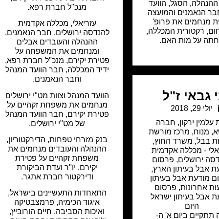
ההנהלה, הסגל, הוועד
מנכ"ל חברת רפא.
בר הנאמנים והמועצה
 מנחמים את פרופ'
עזריאלי, מכללה אקדמית
ום, רקטורית המכללה,
להנדסה ירושלים, חבר הנאמנים,
תה על מות האם.
ההנהלה והעובדים אבלים
ומנחמים את המשפחה על
פטירת יקירם, מנכ"ל חברת רפא,
ידיד המכללה, חבר הוועד המנהל
וחבר הנאמנים.
 גבאי ז"ל
הוועד המנהל וצוות מט"י ירושלים
מנחמים את משפחת זקהיים על
יולי 29, 2018
פטירת יקירם, חבר הוועד המנהל
 עלמין ירקון
,
חברה
של מט"י ירושלים.
א
,
מנוח
,
מרכז מורשת
בנק מזרחי טפחות, הדירקטוריון,
ת בבל
,
משרד החוץ
,
ההנהלה והעובדים מנחמים את
אלי - מכללה אקדמית
משפחת זקהיים על פטירת
סה ירושלים
,
פרסום
יקירם, יו"ר ועדת הביקורת
ת אבל בעיתון הארץ
,
ודירקטור חברת אתגר.
ם מודעת אבל בעיתון
עות אחרונות
,
פרסום
התאחדות התעשיינים בישראל,
ת אבל בעיתון ישראל
איגוד הכימיה, פרמצבטיקה
היום
ואיכות הסביבה, חיים הורוביץ,
 תתקיים ביום א' ה-