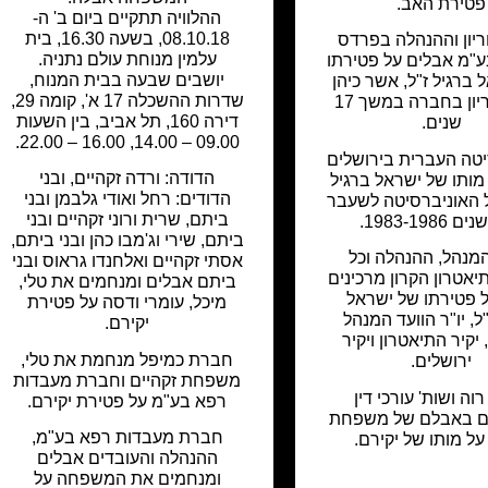
פטירת האב.
ההלוויה תתקיים ביום ב' ה-
08.10.18, בשעה 16.30, בית
ריון וההנהלה בפרדס
עלמין מנוחת עולם נתניה.
"מ אבלים על פטירתו
יושבים שבעה בבית המנוח,
ברגיל ז"ל, אשר כיהן
שדרות ההשכלה 17 א', קומה 29,
כדירקטוריון בחברה במשך 17
דירה 160, תל אביב, בין השעות
שנים.
09.00 – 14.00, 16.00 – 22.00.
טה העברית בירושלים
הדודה: ורדה זקהיים, ובני
מותו של ישראל ברגיל
הדודים: רחל ואודי גלבמן ובני
ל האוניברסיטה לשעבר
ביתם, שרית ורוני זקהיים ובני
1983-1986.
ביתם, שירי וג'מבו כהן ובני ביתם,
המנהל, ההנהלה וכל
אסתי זקהיים ואלחנדו גראוס ובני
אטרון הקרון מרכינים
ביתם אבלים ומנחמים את טלי,
 פטירתו של ישראל
מיכל, עומרי ודסה על פטירת
ל, יו"ר הוועד המנהל
יקירם.
יקיר התיאטרון ויקיר
חברת כמיפל מנחמת את טלי,
ירושלים.
משפחת זקהיים וחברת מעבדות
רוה ושות' עורכי דין
רפא בע"מ על פטירת יקירם.
 באבלם של משפחת
חברת מעבדות רפא בע"מ,
על מותו של יקירם.
ההנהלה והעובדים אבלים
ומנחמים את המשפחה על