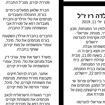
פטירת יקירם, מנכ"ל החברה.
חברת שלאון מפעלים כימיים
דה רז ז"ל
בע"מ, ההנהלה והעובדים
מנחמים את טלי והילדים וחברת
יולי 11, 2019
מעבדות רפא על פטירת אבי
המשפחה ומנכ"ל החברה.
למין הר המנוחות
,
מכון
יר
,
מנוחה
,
עזריאלי -
החברים בחברת ארלדן השקעות
לה אקדמית להנדסה
בע"מ מנחמים את טלי, מיכל,
ירושלים
עומרי והמשפחה על מות יקירם,
שפחה אבלה.
שותף בחברה.
יה תצא ביום ה' ה-
11.07.19, בשעה 11.00, מבית
משרד רשף את שיף, עורכי דין,
הילת ירושלים, בית
אבל ומנחם את טלי, מיכל, עומרי
ין הר המנוחות.
והמשפחה על פטירת יקירם.
שבעה בבית המנוחה,
22, ירושלים.
אתגר, חברה לניהול תיקים
מקבוצת מזרחי טפחות, מנחמת
יר בירושלים ופרופ' שי
את משפחת זקהיים, טלי, מיכל,
הל המכון, מנחמים את
עומרי והדסה על מות יקירם.
ן רז קרקוצקין (נונו) על
פטירת אמו.
חברי האגודה הישראלית לכאב
מנחמים את משפחת זקהיים
 עזריאלי להנדסה
וחברת רפא על פטירת יקירם,