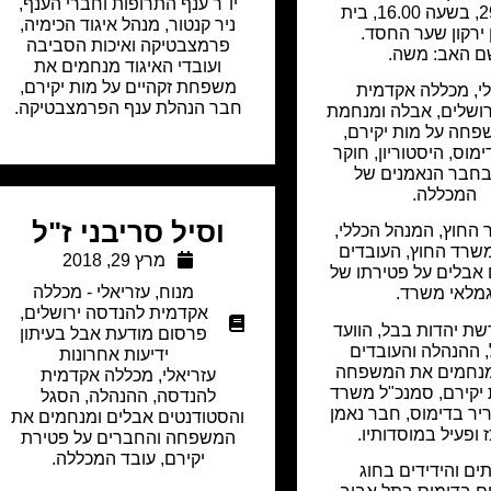
יו"ר ענף התרופות וחברי הענף,
29.07.18, בשעה 16.00, בית
ניר קנטור, מנהל איגוד הכימיה,
 ירקון שער החסד.
פרמצבטיקה ואיכות הסביבה
ם האב: משה.
ועובדי האיגוד מנחמים את
משפחת זקהיים על מות יקירם,
לי, מכללה אקדמית
חבר הנהלת ענף הפרמצבטיקה.
ושלים, אבלה ומנחמת
חה על מות יקירם,
מוס, היסטוריון, חוקר
בחבר הנאמנים של
המכללה.
וסיל סריבני ז"ל
 החוץ, המנהל הכללי,
שרד החוץ, העובדים
מרץ 29, 2018
אבלים על פטירתו של
מנוח
,
עזריאלי - מכללה
מלאי משרד.
אקדמית להנדסה ירושלים
,
שת יהדות בבל, הוועד
פרסום מודעת אבל בעיתון
 ההנהלה והעובדים
ידיעות אחרונות
מנחמים את המשפחה
עזריאלי, מכללה אקדמית
יקירם, סמנכ"ל משרד
להנדסה, ההנהלה, הסגל
יר בדימוס, חבר נאמן
והסטודנטים אבלים ומנחמים את
ופעיל במוסדותיו.
המשפחה והחברים על פטירת
יקירם, עובד המכללה.
ים והידידים בחוג