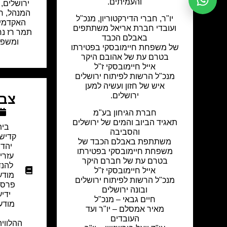
והעמיתים.
ירושלים, 
המנהל, ח
יו"ר, חברי הדירקטוריון, מנכ"ל
האקדמית
ועובדי חברת אריאל משתתפים
תמר רז נח
באבלם הכבד
ומשפח
של משפחת חיימובסקי בפטירתו
בטרם עת של אהובם היקר
אייל חיימובסקי ז"ל
מנכ"ל הרשות לפיתוח ירושלים
איש של חזון ועשיה למען
ירושלים.
צבי
חברת הגיחון בע"מ
תאגיד הביוב והמים של ירושלים
בית
והסביבה
קדיש
משתתפת באבלם הכבד של
יהדו
משפחת חיימובסקי בפטירתו
עזרי
בטרם עת של חברם היקר
להנד
אייל חיימובסקי ז"ל
מודע
מנכ"ל הרשות לפיתוח ירושלים
פרסו
ובונה ירושלים
ידי
חיים גבאי – מנכ"ל
מודע
מאיר אמסלם – יו"ר ועד
העובדים
ההלוויה