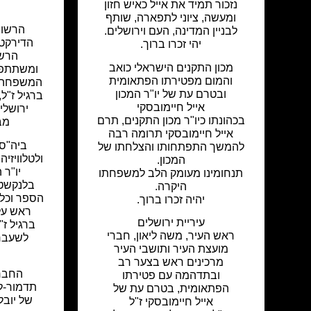
נזכור תמיד את אייל כאיש חזון
ומעשה, ציוני לתפארה, שותף
הרשות
לבניין המדינה, העם וירושלים.
הדירקטו
יהי זכרו ברוך.
הרשו
מכון התקנים הישראלי כואב
ומשתתפי
והמום מפטירתו הפתאומית
המשפחה ע
ובטרם עת של יו"ר המכון
ברגיל ז"ל
אייל חיימובסקי
ירושלי
בכהונתו כיו"ר מכון התקנים, תרם
מב
אייל חיימובסקי תרומה רבה
ביה"ס 
להמשך התפתחותו והצלחתו של
ולטלוויזיה
המכון.
יו"ר 
תנחומינו מעומק הלב למשפחתו
בלנקשטי
היקרה.
הספר וכל 
יהיה זכרו ברוך.
ראש על
עיריית ירושלים
ברגיל ז"
ראש העיר, משה ליאון, חברי
לשעבר,
מועצת העיר ותושבי העיר
מרכינים ראש בצער רב
החברי
ובתדהמה עם פטירתו
תדמור-ל
הפתאומית, בטרם עת של
של יובל
אייל חיימובסקי ז"ל