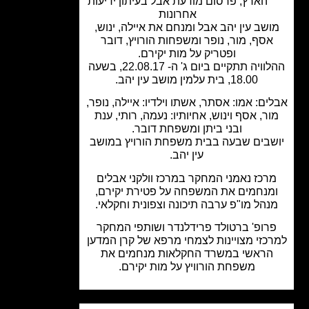
הארץ
,
פרסום מודעת אבל בעיתון ידיעות
אחרונות
שב עין יהב אבל ומנחם את איילה, ינוש,
אסף, מור, נופר ומשפחות הורויץ, דובר
ופטריק על מות יקירם.
ההלוויה תתקיים ביום ג' ה- 22.08.17, בשעה
18.00, בית עלמין מושב עין יהב.
ם: אמו: אסתר, אשתו וילדיו: איילה, נופר,
ר, אסף וינוש, אחיותיו: נעמה, רותי, ענת
ובני ביתן ומשפחת דובר.
שבים שבעה בבית משפחת הורויץ במושב
עין יהב.
רכז נאמני המחקר במרכז וולקני אבלים
מנחמים את המשפחה על פטירת יקירם,
נהל מו"פ ערבה תיכונה וצפונית וחקלאי.
רופ' ברטולד פרידלנדר ושותפי המחקר
כזי מצויינות לצמחי מרפא של קרן המדען
הראשי במשרד החקלאות מנחמים את
משפחת הורוויץ על מות יקירם.