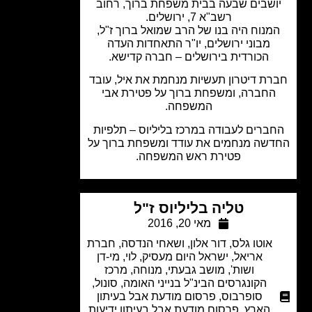
ושבים שבעה בבית משפחת ברוך, רחוב
רשב"א 7, ירושלים.
מנוח היה בנו של הרב שמואל ברוך ז"ל,
מבוני ירושלים, יו"ר התאחדות העדה
הכורדית בירושלים – חברה קדישא.
ת דיטרון תעשיות מנחמת את איל, עובד
החברה, ומשפחת ברוך על פטירת אבי
המשפחה.
ברים לעבודה במרכז בליליוס – תלפיות
שה מנחמים את עודד ומשפחת ברוך על
פטירת ראש המשפחה.
טליה בליליוס ז"ל
מאי 20, 2016
אוטו גלס
,
דור אלון
,
ושאחי הנדסה
,
חברת
אריאל
,
ישראל היום מעסיק
,
לוי, מי-דן
ושות'
,
מושב גבעתי
,
מנוחה
,
מרכז
הקונגרסים הבינ"ל בנייני האומה
,
סונול
,
סופרבוס
,
פרסום מודעת אבל בעיתון
הארץ
,
פרסום מודעת אבל בעיתון ידיעות