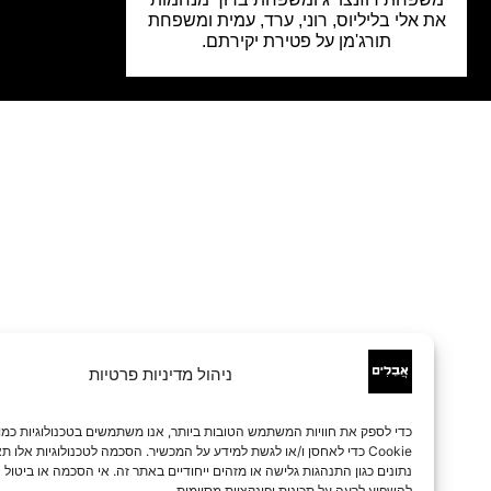
 אלי בליליוס, רוני, ערד, עמית ומשפחת
תורג'מן על פטירת יקירתם.
ניהול מדיניות פרטיות
כדי לספק את חוויות המשתמש הטובות ביותר, אנו משתמשים בטכנולוגיות כמו קובצי
Cookie כדי לאחסן ו/או לגשת למידע על המכשיר. הסכמה לטכנולוגיות אלו תאפשר לנו 
נתונים כגון התנהגות גלישה או מזהים ייחודיים באתר זה. אי הסכמה או ביטול הסכמה עלו
להשפיע לרעה על תכונות ופונקציות מסוימות.