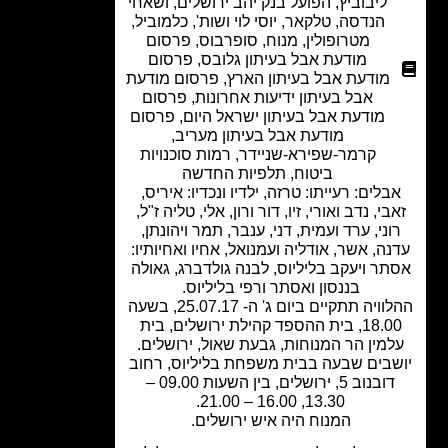
ליבוביץ
,
הפועל בנק יהב ירושלים
,
ושאחי
הנדסה
,
טלקאר
,
יוסי לוי ושות'
,
כלמוביל
,
מטרופולין
,
מנוח
,
סופרבוס
,
פרסום
מודעת אבל בעיתון גלובס
,
פרסום
מודעת אבל בעיתון הארץ
,
פרסום מודעת
אבל בעיתון ידיעות אחרונות
,
פרסום
מודעת אבל בעיתון ישראל היום
,
פרסום
מודעת אבל בעיתון מעריב
,
קרמר-שפירא-שניידר
,
רמות סוכנויות
ביטוח
,
תלפיות החדשה
בלים: רעייתו: טרזה, ילדיו ונכדיו: איריס,
בי, נדב ואורי, זיו, דור ורון, אלי, טליה ז"ל,
וני, ערד ועמית, דני, ענבר, תמר ויהונתן,
ה, אשר, אודליה ועמנואל, אחיו ואחיותיו:
ר ויעקב בליליוס, לבנה גולדברג, גאולה
בננסון ואסתר ורפי בליליוס.
ההלוויה תתקיים ביום ג' ה- 25.07.17, בשעה
18.00, בית ההספד קהילת ירושלים, בית
מין הר המנוחות, גבעת שאול, ירושלים.
בים שבעה בבית משפחת בליליוס, רחוב
דובנוב 5, ירושלים, בין השעות 09.00 –
13.30, 16.00 – 21.00.
המנוח היה איש ירושלים.