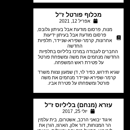
מכלוף פורטל ז"ל
אפריל 12, 2021
מנוח
,
פרסום מודעת אבל בעיתון גלובס
,
פרסום מודעת אבל בעיתון ידיעות
אחרונות
,
קרמר-שפירא-שניידר
,
תלפיות
החדשה
ברים לעבודה במרכז בליליוס בתלפיות
דשה מנחמים את משה ומשפחת פורטל
על פטירת ראש המשפחה.
א תירוש, כפיר לוי, דן שמעון וצוות משרד
רמר-שפירא-שניידר מנחמים את משה
פורטל ומשפחתו על פטירת אביו.
עזרא (מנחם) בליליוס ז"ל
יולי 25, 2017
איגוד יבואני הרכב
,
אשטרום
,
בית עלמין
הר המנוחות
,
דור אלון
,
הארגז
,
הורן את