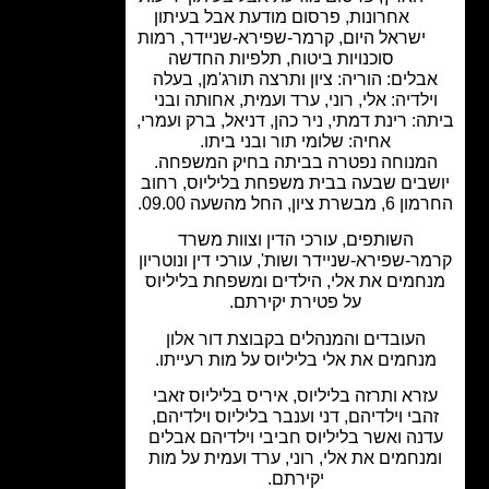
אחרונות
,
פרסום מודעת אבל בעיתון
ישראל היום
,
קרמר-שפירא-שניידר
,
רמות
סוכנויות ביטוח
,
תלפיות החדשה
בלים: הוריה: ציון ותרצה תורג'מן, בעלה
ילדיה: אלי, רוני, ערד ועמית, אחותה ובני
ה: רינת דמתי, ניר כהן, דניאל, ברק ועמרי,
אחיה: שלומי תור ובני ביתו.
מנוחה נפטרה בביתה בחיק המשפחה.
בים שבעה בבית משפחת בליליוס, רחוב
ת ציון, החל מהשעה 09.00.
השותפים, עורכי הדין וצוות משרד
ר-שפירא-שניידר ושות', עורכי דין ונוטריון
חמים את אלי, הילדים ומשפחת בליליוס
על פטירת יקירתם.
העובדים והמנהלים בקבוצת דור אלון
נחמים את אלי בליליוס על מות רעייתו.
זרא ותרזה בליליוס, איריס בליליוס זאבי
הבי וילדיהם, דני וענבר בליליוס וילדיהם,
נה ואשר בליליוס חביבי וילדיהם אבלים
נחמים את אלי, רוני, ערד ועמית על מות
יקירתם.