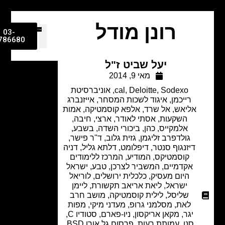
רונן מודל
03-
9786680
יעל שביט ז"ל
מאי 9, 2014
Sodexo
,
Deloitte
,
cal
,
אוניברסיטת
רייכמן
,
איגוד לשכות המסחר
,
אייזנברג
אליאש
,
אל שרד
,
אלפא קוסמטיקה
,
אמות
השקעות
,
אסתי לאודר
,
ארצי, חיבה,
אלמקייס, כהן
,
ביכורי השדה
,
בשבע
,
גולדפרב זליגמן
,
גזית גלוב
,
ד"ר פישר
,
דיזנגוף סנטר
,
דיפלומט
,
דלתא גליל
,
דניה
קוסמטיקס
,
המודיע
,
המרכז ללימודים
אקדמיים
,
המשביר לצרכן
,
טבע
,
ישראל
היום מעסיק
,
כלכלית ירושלים
,
לוריאל
ישראל
,
ליאת אריאב תקשורת
,
ליימן
שליסל
,
לילית קוסמטיקה
,
מושב חרב
לאת
,
מסלמני גרופ
,
מעדני מיקי
,
מפות
יגר
,
מקאן אריקסון
,
ניו-פארם
,
סטודיו C
,
סנו
,
עמותת רעות
,
פרסום גל אורן BSD
,