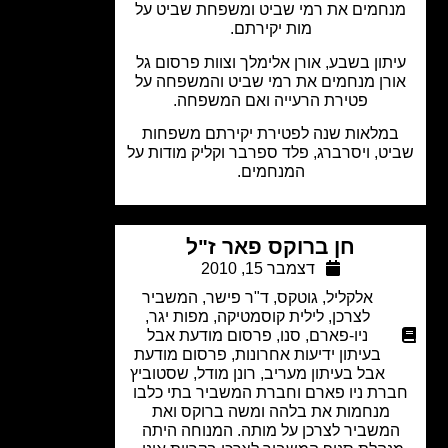
חמים את רמי שביט ומשפחת שביט על
מות יקירתם.
תון בשבע, אורן אלימלך וצוות פרסום גל
רן מנחמים את רמי שביט והמשפחה על
פטירת הרעייה ואם המשפחה.
מלאות שנה לפטירת יקירתם משפחות
ט, ויסרברג, פלד ספרבר וקליק מודות על
המנחמים.
חן ברוקס פאר ז"ל
דצמבר 15, 2010
אלקליל
,
גוטקס
,
ד"ר פישר
,
המשביר
לצרכן
,
לילית קוסמטיקה
,
מפות יגר
,
ניו-פארם
,
סנו
,
פרסום מודעת אבל
בעיתון ידיעות אחרונות
,
פרסום מודעת
אבל בעיתון מעריב
,
רונן מודל
,
שסטוביץ
רת ניו פארם וחברת המשביר בתי כלבו
מנחמות את בלהה ומשה ברוקס ואת
משביר לצרכן על מותה. המנוחה היתה