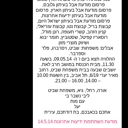
פרסום מודעת אבל בעיתון גלובס
,
פרסום מודעת אבל בעיתון הארץ
,
פרסום
מודעת אבל בעיתון ידיעות אחרונות
,
פרסום מודעת אבל בעיתון ישראל היום
,
קבוצת בריל
,
קבוצת נטו
,
קבוצת עזריאלי
,
קניון הזהב
,
קשרי תעופה
,
רונן מודל
,
רוסאריו קפיטל
,
שסטוביץ
,
תומר יבוא
ושיווק מוצרי מזון
אבלים: משפחות: שביט, ויסרברג, פלד
וספרבר.
ההלוויה תצא ביום ו' ה- 09.05.14, בשעה
11, מבית הכנסת במושב חרב לאת.
שבים שבעה בבית משפחת שביט, רחוב
מאיר יערי 6/19, תל אביב, בין השעות 10.00
– 14.00, 16.00 – 21.00.
אורה, רחלי, גיא, משפחת שביט
ליבי נשבר בי
עם מות
יעל
אתכם בכאבכם, בת דודתכם, עירית
עת השתתפות ידיעות אחרונות 14.5.14