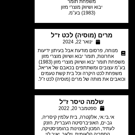
משפחת תומר
יבוא ושיווק מוצרי מזון
(1983) בע"מ.
מרים (מוסיה) לכט ז"ל
ינואר 22, 2024
מנוחה
,
פרסום מודעת אבל בעיתון ידיעות
אחרונות
,
תומר יבוא ושיווק מוצרי מזון
משפחת תומר יבוא ושיווק מוצרי מזון (1983)
מ עצובים ומשתתפים בכאבם של אריאל,
פחת לכט היקרה וכל בית קשת טעמים
אבים את מותה של מרים (מוסיה) לכט ז"ל.
שלמה טיסר ז"ל
ספטמבר 20, 2022
אי.בי.אי
,
אלקטרה
,
בית עלמין קיסריה
,
גב-ים
,
האוניברסיטה העברית
,
הזנק
לעתיד
,
המכון למצוינות בהומניסטיקה
,
הספריה הלאומית
,
וילאר
,
יאיר לוי