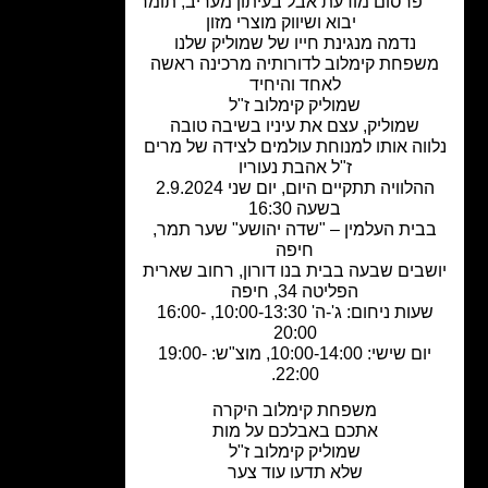
פרסום מודעת אבל בעיתון מעריב
,
תומר
יבוא ושיווק מוצרי מזון
נדמה מנגינת חייו של שמוליק שלנו
שפחת קימלוב לדורותיה מרכינה ראשה
לאחד והיחיד
שמוליק קימלוב ז"ל
שמוליק, עצם את עיניו בשיבה טובה
ווה אותו למנוחת עולמים לצידה של מרים
ז"ל אהבת נעוריו
ההלוויה תתקיים היום, יום שני 2.9.2024
בשעה 16:30
בית העלמין – "שדה יהושע" שער תמר,
חיפה
שבים שבעה בבית בנו דורון, רחוב שארית
הפליטה 34, חיפה
שעות ניחום: ג'-ה' 10:00-13:30, 16:00-
20:00
יום שישי: 10:00-14:00, מוצ"ש: 19:00-
22:00.
משפחת קימלוב היקרה
אתכם באבלכם על מות
שמוליק קימלוב ז"ל
שלא תדעו עוד צער