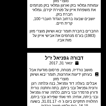
מוצרי מזון
תת גמלאי בזק וארגון גמלאי בזק מנחמים
 משפחת אייזן על פטירת יקירם, גמלאי
חברת בזק.
יושבים שבעה ברחוב הגדוד העברי 100,
קרית חיים.
רים בחברת תומר יבוא ושיווק מוצרי מזון
(1983) בע"מ מנחמים את אבישי אייזן על
מות אביו.
דבורה גפניאל ז"ל
ינואר 31, 2017
מושב נורדיה
,
מנוחה
,
פרסום מודעת אבל
בעיתון ידיעות אחרונות
,
תומר יבוא ושיווק
מוצרי מזון
לים: בעלה: דוד גפניאל, בנה וכלתה: רונן
נית גפניאל ובני ביתם, בתה וחתנה: נורית
רון פרמדר ובני ביתם, כלתה: שרה גפניאל
י ביתה, אחיה: חזי ואתי שפירא ובני ביתם.
ההלוויה תתקיים ביום ג' ה- 31.01.17, בשעה
16.15, בית עלמין מושב נורדיה.