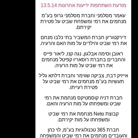
עת השתתפות ידיעות אחרונות 13.5.14
מר מסלמני וחברת מסלמני גרופ בע"מ
חמים את רמי ומשפחת שביט על פטירת
יקירתם.
רקטוריון חברת המשביר בתי כלבו מנחם
רמי שביט והילדים על מות האם והרעיה.
אובן וסימה אבלגון, נגה קנז, ליאור פייס
חברים בחברת רוסאריו קפיטל מנחמים
את רמי שביט על מות הרעיה.
זיק דבח, צביקה שווימר וחברת דלתא גליל
עשיות בע"מ מנחמים את רמי שביט על
פטירת רעייתו.
ברת דניה קוסמטיקס מנחמת את רמי
שביט ומשפחתו על מות הרעיה והאם.
קבוצת Neto מנחמת את רמי שביט
ומשפחתו על מות יקירתם.
חברת 365 טכנולוגיות בע"מ, לוי כהן
ובדים מנחמים את רמי שביט והמשפחה