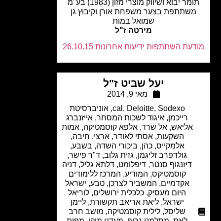
מר יבוא ושיווק מוצרי מזון (1983) בע"מ
שתתפת בצער משפחת אורן וקיבוץ גן
שמואל במות
מירטה ז"ל
עת השתתפות ידיעות אחרונות 26.10.15
יעל שביט ז"ל
מאי 9, 2014
Sodexo
,
Deloitte
,
cal
,
אוניברסיטת
רייכמן
,
איגוד לשכות המסחר
,
אייזנברג
אליאש
,
אל שרד
,
אלפא קוסמטיקה
,
אמות
השקעות
,
אסתי לאודר
,
ארצי, חיבה,
אלמקייס, כהן
,
ביכורי השדה
,
בשבע
,
גולדפרב זליגמן
,
גזית גלוב
,
ד"ר פישר
,
דיזנגוף סנטר
,
דיפלומט
,
דלתא גליל
,
דניה
קוסמטיקס
,
המודיע
,
המרכז ללימודים
אקדמיים
,
המשביר לצרכן
,
טבע
,
ישראל
היום מעסיק
,
כלכלית ירושלים
,
לוריאל
ישראל
,
ליאת אריאב תקשורת
,
ליימן
שליסל
,
לילית קוסמטיקה
,
מושב חרב
לאת
,
מסלמני גרופ
,
מעדני מיקי
,
מפות