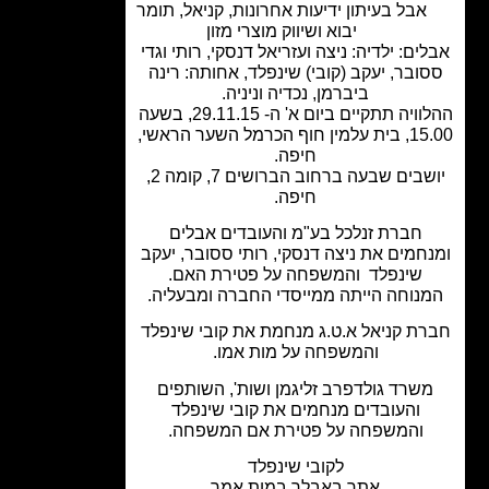
אבל בעיתון ידיעות אחרונות
,
קניאל
,
תומר
יבוא ושיווק מוצרי מזון
ים: ילדיה: ניצה ועזריאל דנסקי, רותי וגדי
ובר, יעקב (קובי) שינפלד, אחותה: רינה
ביברמן, נכדיה וניניה.
ההלוויה תתקיים ביום א' ה- 29.11.15, בשעה
15.00, בית עלמין חוף הכרמל השער הראשי,
חיפה.
יושבים שבעה ברחוב הברושים 7, קומה 2,
חיפה.
חברת זנלכל בע"מ והעובדים אבלים
חמים את ניצה דנסקי, רותי ססובר, יעקב
שינפלד והמשפחה על פטירת האם.
נוחה הייתה ממייסדי החברה ומבעליה.
ת קניאל א.ט.ג מנחמת את קובי שינפלד
והמשפחה על מות אמו.
שרד גולדפרב זליגמן ושות', השותפים
והעובדים מנחמים את קובי שינפלד
והמשפחה על פטירת אם המשפחה.
לקובי שינפלד
אתך באבלך במות אמך