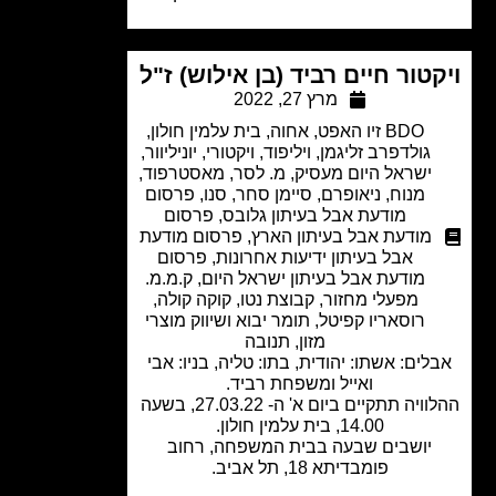
טור חיים רביד (בן אילוש) ז"ל
מרץ 27, 2022
BDO זיו האפט
,
אחוה
,
בית עלמין חולון
,
גולדפרב זליגמן
,
ויליפוד
,
ויקטורי
,
יוניליוור
,
ישראל היום מעסיק
,
מ. לסר
,
מאסטרפוד
,
מנוח
,
ניאופרם
,
סיימן סחר
,
סנו
,
פרסום
מודעת אבל בעיתון גלובס
,
פרסום
מודעת אבל בעיתון הארץ
,
פרסום מודעת
אבל בעיתון ידיעות אחרונות
,
פרסום
מודעת אבל בעיתון ישראל היום
,
ק.מ.מ.
מפעלי מחזור
,
קבוצת נטו
,
קוקה קולה
,
רוסאריו קפיטל
,
תומר יבוא ושיווק מוצרי
מזון
,
תנובה
לים: אשתו: יהודית, בתו: טליה, בניו: אבי
ואייל ומשפחת רביד.
ההלוויה תתקיים ביום א' ה- 27.03.22, בשעה
14.00, בית עלמין חולון.
יושבים שבעה בבית המשפחה, רחוב
פומבדיתא 18, תל אביב.