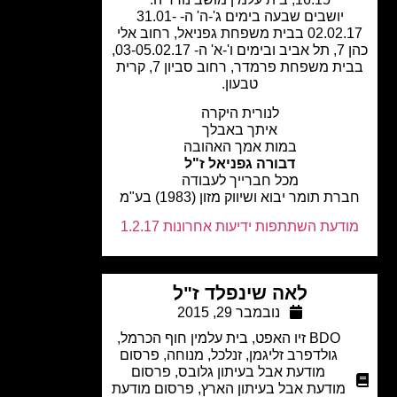
יושבים שבעה בימים ג'-ה' ה- 31.01-
02.02.17 בבית משפחת גפניאל, רחוב אלי
כהן 7, תל אביב ובימים ו'-א' ה- 03-05.02.17,
בבית משפחת פרמדר, רחוב סביון 7, קרית
טבעון.
לנורית היקרה
איתך באבלך
במות אמך האהובה
דבורה גפניאל ז"ל
מכל חברייך לעבודה
ת תומר יבוא ושיווק מזון (1983) בע"מ
דעת השתתפות ידיעות אחרונות 1.2.17
לאה שינפלד ז"ל
נובמבר 29, 2015
BDO זיו האפט
,
בית עלמין חוף הכרמל
,
גולדפרב זליגמן
,
זנלכל
,
מנוחה
,
פרסום
מודעת אבל בעיתון גלובס
,
פרסום
מודעת אבל בעיתון הארץ
,
פרסום מודעת