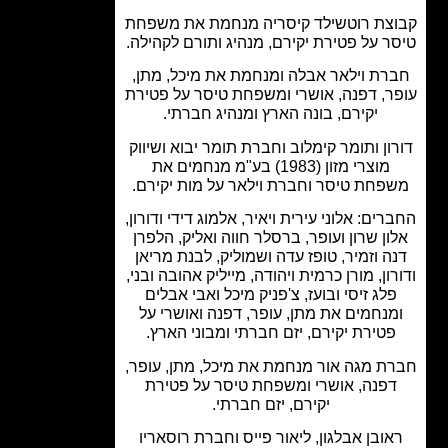
צת רוטשילד קיסריה מנחמת את משפחת
ר על פטירת יקירם, מנהיג ותורם לקהילה.
רת וילאר אבלה ומנחמת את מיכל, מתן,
ר, דפנה, אושרי ומשפחת טיסר על פטירת
יקירם, בונה הארץ ומנהיג חברתי.
ון ותומר קימלוב וחברת תומר יבוא ושיווק
מוצרי מזון (1983) בע"מ מנחמים את
פחת טיסר וחברת וילאר על מות יקירם.
ים: אלוני עירית ויאיר, אלמוג דידי ודורון,
ון שרון ועופר, ברסלר חווה ואליק, הלפרן
ה וזמיר, טופז עדה ושמוליק, לבנת מריאן
ון, מורן כרמית ויהודה, מייליק אהובה ובני,
לג זיסי ובועז, צ'פניק מיכל ואבי אבלים
מנחמים את מתן, עופר, דפנה ואושרי על
פטירת יקירם, יזם חברתי ומבוני הארץ.
ת מגה אור מנחמת את מיכל, מתן, עופר,
פנה, אושרי ומשפחת טיסר על פטירת
יקירם, יזם חברתי.
אובן אבלגון, ליאור פייס וחברת רוסאריו