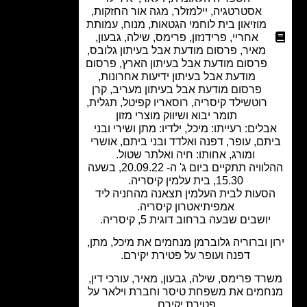
אסטרטגיה
,
יילמזלר
,
מגה אור החזקות
,
מוזיאון בית לוחמי הגטאות
,
מנוח
,
עמותת
אחריי
,
פרידנזון
,
פרימס, שילה, גבעון,
מאיר
,
פרסום מודעת אבל בעיתון גלובס
,
פרסום מודעת אבל בעיתון הארץ
,
פרסום
מודעת אבל בעיתון ידיעות אחרונות
,
פרסום מודעת אבל בעיתון מעריב
,
קרן
רוטשילד קיסריה
,
רוסאריו קפיטל
,
תגלית
,
תומר יבוא ושיווק מוצרי מזון
לים: רעייתו: מיכל, ילדיו: מתן ושירי ובני
תם, עופר, דפנה ואלדד ובני ביתם, אושרי
ומורג, אחותו: חיה ואלתר שטול.
ההלוויה תתקיים ביום ג' ה- 20.09.22, בשעה
15.30, בית עלמין קיסריה.
סעות לבית העלמין תצאנה מהחניה ליד
אמפיתיאטרון קיסריה.
יושבים שבעה ברחוב דוגית 5, קיסריה.
ן וברוריה גלוברמן מנחמים את מיכל, מתן,
דפנה ועופר על פטירת יקירם.
ד פרימס, שילה, גבעון, מאיר, עורכי דין,
מים את משפחת טיסר וחברת וילאר על
פטירת יקירם.