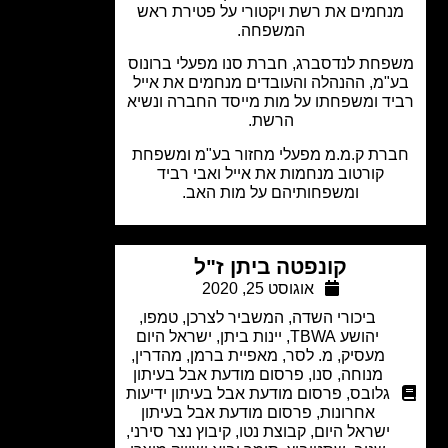
חמים את רשת ויקטורי על פטירת ראש
המשפחה.
חת לנדסברג, חברת סנו מפעלי ברונוס
"מ, ההנהלה והעובדים מנחמים את אייל
ד ומשפחתו על מות מייסד החברה ונשיא
הרשת.
רת ק.מ.מ מפעלי מחזור בע"מ ומשפחת
קורטוב מנחמות את אייל ואבי רביד
ומשפחותיהם על מות האב.
קונפטה ביתן ז"ל
אוגוסט 25, 2020
ביכורי השדה
,
המשביר לצרכן
,
טמפו
,
יהושע TBWA
,
יינות ביתן
,
ישראל היום
מעסיק
,
מ. לסר
,
מאפיית ברמן
,
מהדרין
,
מנוחה
,
סנו
,
פרסום מודעת אבל בעיתון
גלובס
,
פרסום מודעת אבל בעיתון ידיעות
אחרונות
,
פרסום מודעת אבל בעיתון
ישראל היום
,
קבוצת נטו
,
קיבוץ נצר סירני
,