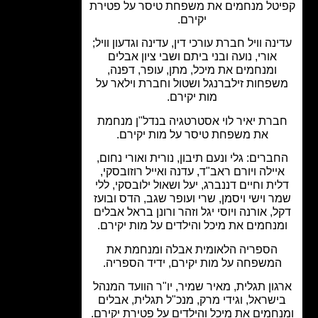
טל מנחמים את משפחת טיסר על פטירת
יקירם.
נה וויל חברת עורכי דין, עדינה וגדעון וויל;
אורי, נועה ובני ביתם ושבי ציון אבלים
ומנחמים את מיכל, מתן, עופר, דפנה,
פחות זילברנגל ושטול וחברת וילאר על
מות יקירם.
רת יאיר לוי אסטרטגיה בנדל"ן מנחמת
את משפחת טיסר על מות יקירם.
ברים: גלי ונעם תיבון, נורית ואורי נחום,
יילה ויורם ראב"ד, עדנה ואייל רוזובסקי,
ית וחיים דננברג, יעל ושאול ילובסקי, ללי
ר וישי ויסמן, שרי ועופר שגב, הדס ובועז
, אורנה ויוסי יגל וזהר ורונן בראל אבלים
נחמים את מיכל והילדים על מות יקירם.
הספריה הלאומית אבלה ומנחמת את
משפחה על מות יקירם, ידיד הספריה.
ון תגלית, מאיר שמיר, יו"ר הוועד המנהל
ישראל, וגידי מרק, מנכ"ל תגלית, אבלים
חמים את מיכל והילדים על פטירת יקירם.