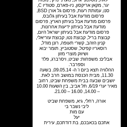
יגר
,
מקאן אריקסון
,
ניו-פארם
,
סטודיו C
,
סנו
,
עמותת רעות
,
פרסום גל אורן BSD
,
פרסום מודעת אבל בעיתון גלובס
,
פרסום מודעת אבל בעיתון הארץ
,
פרסום
מודעת אבל בעיתון ידיעות אחרונות
,
פרסום מודעת אבל בעיתון ישראל היום
,
קבוצת בריל
,
קבוצת נטו
,
קבוצת עזריאלי
,
קניון הזהב
,
קשרי תעופה
,
רונן מודל
,
רוסאריו קפיטל
,
שסטוביץ
,
תומר יבוא
ושיווק מוצרי מזון
אבלים: משפחות: שביט, ויסרברג, פלד
וספרבר.
ההלוויה תצא ביום ו' ה- 09.05.14, בשעה
11, מבית הכנסת במושב חרב לאת.
שבים שבעה בבית משפחת שביט, רחוב
מאיר יערי 6/19, תל אביב, בין השעות 10.00
– 14.00, 16.00 – 21.00.
אורה, רחלי, גיא, משפחת שביט
ליבי נשבר בי
עם מות
יעל
אתכם בכאבכם, בת דודתכם, עירית