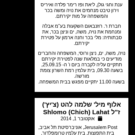
ת וחגי גולן, ליאת ופז רימר פלדה ואיריס
וירון טיבט מנחמים את נויה ומשה בכר
והמשפחה על מות יקירתם.
ברת ר. רוזנבאום השקעות בע"מ אבלה
מנחמת את נויה, משה, ים וניצן בכר, את
תותיה: מלי בכר וחנה ארמון על פטירת
יקירתם.
ה, משה, ים, ניצן ורוסי, המשפחה והחברים
ודיעים כי במלאות שנה לפטירת יקירתם
תתקיים עליה לקברה ביום ו' ה- 25.09.15,
בשעה 09.30, בית עלמין רמת השרון צומת
מורשה.
ים מפגש בבית המשפחה.
לוף מיל' שלמה להט (צ'יץ')
ל Shlomo (Chich) Lahat
אוקטובר 1, 2014
Jerusalem Post
,
אוניברסיטת תל אביב
,
בית התפוצות
,
בית עלמין טרומפלדור
,