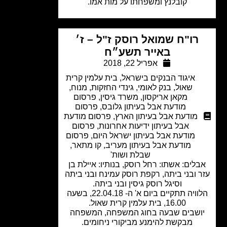
קובלנץ ומשפחתו על מות אמו.
רו"ח שמואל רוסק ז"ל – ז׳
באייר תשע״ח
אפריל 22, 2018
איגוד הבנקים בישראל
,
בית עלמין קרית
שאול
,
בנק לאומי
,
גינדי החזקות
,
מנוח
,
מקאן אריקסון
,
משרד גיסין
,
פרסום
מודעת אבל בעיתון גלובס
,
פרסום
מודעת אבל בעיתון הארץ
,
פרסום מודעת
אבל בעיתון ידיעות אחרונות
,
פרסום
מודעת אבל בעיתון ישראל היום
,
פרסום
מודעת אבל בעיתון מעריב
,
קו מתאר
,
שבלת ושות'
לים: אשתו: רחל רוסק, בנותיו: איילת בן
 ובני ביתה, רקפת רוסק עמינח ובני ביתה
וסיגל רוסק גיסין ובני ביתה.
הלוויה תתקיים ביום א' ה- 22.04.18, בשעה
16.00, בית עלמין קרית שאול.
ושבים שבעה בחוג המשפחה, המשפחה
מבקשת להימנע מביקורי ניחומים.