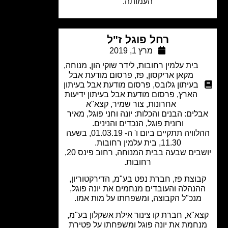
העמותה.
רחל פוגל ז"ל
מרץ 1, 2019
בית עלמין רחובות
,
לידר שוקי הון
,
מנוחה
,
מקאן אריקסון
,
פז
,
פרסום מודעת אבל
בעיתון גלובס
,
פרסום מודעת אבל בעיתון
הארץ
,
פרסום מודעת אבל בעיתון ידיעות
אחרונות
,
צור שמיר
,
קצא"א
לים: הבנים והכלות: יונה וחני פוגל, מאיר
ורונית פוגל, הנכדים והנינים.
ההלוויה תתקיים ביום ו' ה- 01.03.19, בשעה
11.30, בית עלמין רחובות.
יושבים שבעה בבית המנוחה, רחוב פינס 20,
רחובות.
וצת פז, חברת נפט בע"מ, הדירקטוריון,
נהלה והעובדים מנחמים את יונה פוגל,
מנכ"ל הקבוצה, ומשפחתו על מות אמו.
א"א, חברת קו צינור אילת אשקלון בע"מ,
חמת את יונה פוגל ומשפחתו על פטירת