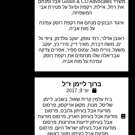
משרד Gissin & CO Advocates אבל ומנחם
 רחל, איילת, רקפת וסיגל על פטירת אבי
המשפחה.
גוד הבנקים מנחם את רקפת רוסק עמינח
על מות אביה.
בן אדלר, רמי גוזמן, יעקב גולדמן, ציפי גל
ם, משה דברת, מאיר דיין, מירי כץ, יעקב
ל, נורית סגל, עמוס ספיר, אפרים צדקה
גבריאלה שלו מנחמים את רקפת רוסק
עמינח על מות אביה.
ברוך ליימן ז"ל
יוני 9, 2017
בית עלמין קרית שאול
,
בשבע
,
ליימן
שליסל
,
מנוח
,
מקאן אריקסון
,
פרסום
מודעת אבל בעיתון גלובס
,
פרסום
מודעת אבל בעיתון הארץ
,
פרסום מודעת
אבל בעיתון ידיעות אחרונות
,
פרסום
מודעת אבל בעיתון ישראל היום
,
פרסום
מודעת אבל בעיתון מקור ראשון