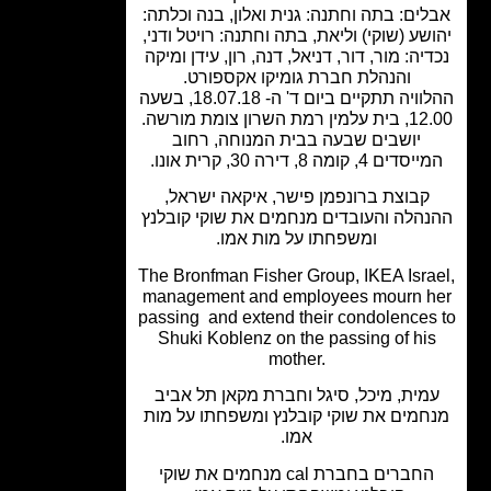
ים: בתה וחתנה: גנית ואלון, בנה וכלתה:
שע (שוקי) וליאת, בתה וחתנה: רויטל ודני,
יה: מור, דור, דניאל, דנה, רון, עידן ומיקה
והנהלת חברת גומיקו אקספורט.
ההלוויה תתקיים ביום ד' ה- 18.07.18, בשעה
 רמת השרון צומת מורשה.
יושבים שבעה בבית המנוחה, רחוב
דים 4, קומה 8, דירה 30, קרית אונו.
קבוצת ברונפמן פישר, איקאה ישראל,
הלה והעובדים מנחמים את שוקי קובלנץ
ומשפחתו על מות אמו.
The Bronfman Fisher Group, IKEA Isra
management and employees mourn h
passing and extend their condolences
Shuki Koblenz on the passing of hi
mother.
מית, מיכל, סיגל וחברת מקאן תל אביב
חמים את שוקי קובלנץ ומשפחתו על מות
אמו.
החברים בחברת cal מנחמים את שוקי