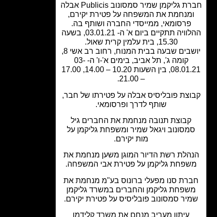
חברת גליקמן שמיר סמסונוב Publicis אבלה
מנחמת את המשפחה על פטירת יקירם,
פרסומאי, ממייסדי החברה ושותף בה.
ההלוויה תתקיים ביום א' ה- 03.01.21, בשעה
15.30, בית עלמין קרית שאול.
יושבים שבעה בבית המנוח, רחוב רב אשי 8,
קומה ג', תל אביב, בימים א'-ו' ה- 03-
08.01.21, בין השעות 10.20 – 14.00, 17.00
– 21.00.
צת פובליסיס אבלה על פטירתו של חבר,
שותף לדרך ופרסומאי.
קבוצת תנובה מנחמת את החברים גיל
מסונוב ויגאל שמיר ומשפחת גליקמן על
מות יקירם.
הלת רשת הדיור המוגן משען מנחמת את
פחת גליקמן על פטירת אבי המשפחה.
רת סנו מפעלי ברונוס בע"מ מנחמת את
שפחת גליקמן והחברים במשרד גליקמן
יר סמסונוב פובליסיס על פטירת יקירם.
עיתון מעריב מנחם את משרד קלידמן