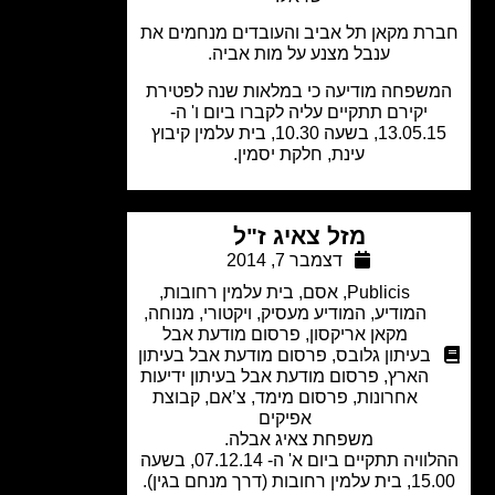
ת מקאן תל אביב והעובדים מנחמים את
ענבל מצנע על מות אביה.
שפחה מודיעה כי במלאות שנה לפטירת
יקירם תתקיים עליה לקברו ביום ו' ה-
13.05.15, בשעה 10.30, בית עלמין קיבוץ
עינת, חלקת יסמין.
מזל צאיג ז"ל
דצמבר 7, 2014
Publicis
,
אסם
,
בית עלמין רחובות
,
המודיע
,
המודיע מעסיק
,
ויקטורי
,
מנוחה
,
מקאן אריקסון
,
פרסום מודעת אבל
בעיתון גלובס
,
פרסום מודעת אבל בעיתון
הארץ
,
פרסום מודעת אבל בעיתון ידיעות
אחרונות
,
פרסום מימד
,
צ’אם
,
קבוצת
אפיקים
משפחת צאיג אבלה.
ההלוויה תתקיים ביום א' ה- 07.12.14, בשעה
רחובות (דרך מנחם בגין).