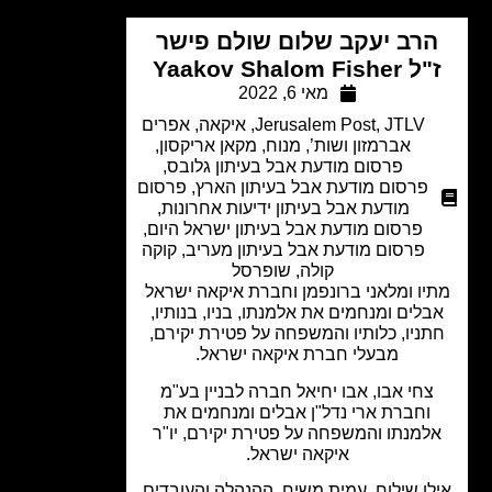
רב יעקב שלום שולם פישר
Yaakov Shalom Fishe
מאי 6, 2022
JTLV
,
Jerusalem Post
,
איקאה
,
אפרים
אברמזון ושות’
,
מנוח
,
מקאן אריקסון
,
פרסום מודעת אבל בעיתון גלובס
,
פרסום מודעת אבל בעיתון הארץ
,
פרסום
מודעת אבל בעיתון ידיעות אחרונות
,
פרסום מודעת אבל בעיתון ישראל היום
,
פרסום מודעת אבל בעיתון מעריב
,
קוקה
קולה
,
שופרסל
יו ומלאני ברונפמן וחברת איקאה ישראל
לים ומנחמים את אלמנתו, בניו, בנותיו,
ניו, כלותיו והמשפחה על פטירת יקירם,
מבעלי חברת איקאה ישראל.
צחי אבו, אבו יחיאל חברה לבניין בע"מ
וחברת ארי נדל"ן אבלים ומנחמים את
למנתו והמשפחה על פטירת יקירם, יו"ר
איקאה ישראל.
ן שילוח, עמית משיח, ההנהלה והעובדים