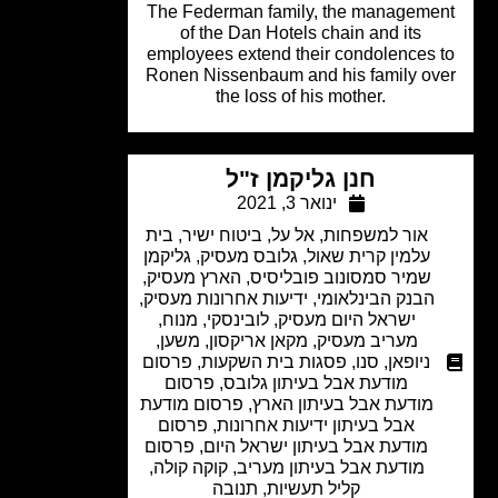
The Federman family, the manageme
of the Dan Hotels chain and its
employees extend their condolences 
Ronen Nissenbaum and his family ov
the loss of his mother.
חנן גליקמן ז"ל
ינואר 3, 2021
אור למשפחות
,
אל על
,
ביטוח ישיר
,
בית
עלמין קרית שאול
,
גלובס מעסיק
,
גליקמן
שמיר סמסונוב פובליסיס
,
הארץ מעסיק
,
הבנק הבינלאומי
,
ידיעות אחרונות מעסיק
,
ישראל היום מעסיק
,
לובינסקי
,
מנוח
,
מעריב מעסיק
,
מקאן אריקסון
,
משען
,
ניופאן
,
סנו
,
פסגות בית השקעות
,
פרסום
מודעת אבל בעיתון גלובס
,
פרסום
מודעת אבל בעיתון הארץ
,
פרסום מודעת
אבל בעיתון ידיעות אחרונות
,
פרסום
מודעת אבל בעיתון ישראל היום
,
פרסום
מודעת אבל בעיתון מעריב
,
קוקה קולה
,
קליל תעשיות
,
תנובה