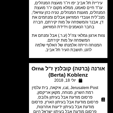
ריית תל אביב יפו ויו"ר מועצת המנהלים,
"ד חיים סאמט, ממלא מקום יו"ר מועצת
הלים, מועצת המנהלים, טניה כהן עוזיאלי,
"לית ועובדי המוזיאון אבלים ומנחמים את
, אבנר והמשפחה על מות יקירתם, חברה
בחבר הנאמנים וידידת המוזיאון.
ת ארגון גמלאי צה"ל (ע.ר.) אבל ומנחם את
המשפחה על מות יקירתם.
מנוחה הייתה אלמנתו של האלוף שלמה
להט, תושבת העיר תל אביב.
אורנה (ברטה) קובלנץ ז"ל Orna
(Berta) Koblenz
יולי 18, 2018
Jerusalem Post
,
cal
,
איקאה
,
בית עלמין
רמת השרון
,
מנוחה
,
מקאן אריקסון
,
פרסום מודעת אבל בעיתון גלובס
,
פרסום מודעת אבל בעיתון הארץ
,
פרסום
מודעת אבל בעיתון ידיעות אחרונות
,
פרסום מודעת אבל בעיתון ישראל היום