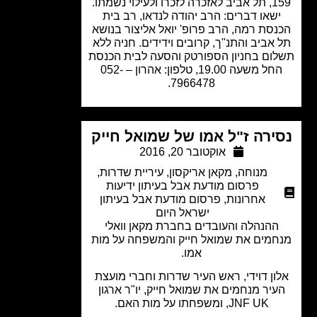
159, תל אביב לאזכרה לזכרו ולעילוי נשמתו.
שאו דברים: הרב יהודה לנדאו, רב בית
סת רמה, הרב פרופ' יואל אליצור בנושא
אביב והתנ"ך, קרובים וידידים. חניה ללא
ום בחניון הספורטק והסעה לבית הכנסת
החל משעה 19.00, טלפון: אהרון – 052-
7966478.
ירה ז"ל אמו של שמואל חייק
אוקטובר 20, 2016
מנוחה
,
מקאן אריקסון
,
עיריית שדרות
,
פרסום מודעת אבל בעיתון ידיעות
אחרונות
,
פרסום מודעת אבל בעיתון
ישראל היום
ההנהלה והעובדים בחברת מקאן וואלי
חמים את שמואל חייק והמשפחה על מות
אמו.
ון דוידי, ראש העיר שדרות וחברי מועצת
עיר מנחמים את שמואל חייק, יו"ר ארגון
JNF UK, ומשפחתו על מות האם.