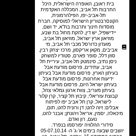
בית ראובן
,
האופרה הישראלית
,
היכל
התרבות תל אביב
,
המכללה האקדמית
תל-אביב-יפו
,
הפילהרמונית
,
הקונסרבטוריון הישראלי למוסיקה
,
חברת
מוסדות חינוך ותרבות בת”א
,
יד ושם
,
יידישפיל
,
יש דין
,
להקת מחול בת שבע
,
מוזיאון ארץ ישראל
,
מוזיאון תל אביב
,
מועדון כדורסל מכבי תל אביב
,
מי
אביבים
,
מקאן אריקסון
,
מרכז יצחק רבין
,
סוזן דלל
,
סופר פארם
,
סטודיו למשחק
ניסן נתיב
,
סינמטק תל-אביב
,
עיריית תל
אביב
,
עתידים
,
פרסום מודעת אבל
בעיתון הארץ
,
פרסום מודעת אבל בעיתון
ידיעות אחרונות
,
פרסום מודעת אבל
בעיתון ישראל היום
,
פרסום מודעת אבל
בעיתון מעריב
,
צוות ארגון גמלאי צהל
,
קבוצת עזריאלי
,
קיבוץ תל קציר
,
קרן קלור
לישראל
,
קרן תל אביב יפו לפיתוח
אבלים: זיוה להט; דן ורונית להט, תום,
כאלה, יסמין, אריאל ויהונתן; אבנר להט,
נועם, רון ואדם.
סידורי ההלוויה יפורסמו בנפרד.
יושבים שבעה בימים א'-ג' ה- 05-07.10.14