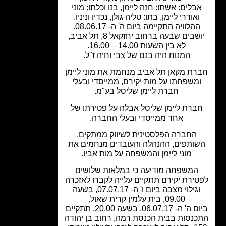
בלים: אשתו: חנה ליימן, בנו וכלתו: מוני
ואודרי ליימן, בתו: טליה גולן, נכדיו וניניו.
הלוויה התקיימה ביום ה' ה- 08.06.17.
יושבים שבעה ברחוב יחזקאל 8, תל אביב,
לא בין השעות 14.00 – 16.00.
המנוח היה בנם של צבי וחיה ז"ל.
ת מקאן תל אביב מנחמת את מוני ליימן
משפחתו על מות יקירם, ממייסדי ובעלי
חברת ליימן שליסל בע"מ.
ברת ליימן שליסל אבלה על פטירתו של
אחד ממייסדי ובעלי החברה.
החברה הפלסטינית לשיווק ממתקים,
ותפים, ההנהלה והעובדים מנחמים את
מוני ליימן והמשפחה על מות אביו.
המשפחה מודיעה כי במלאות שלושים
ירת יקירם תתקיים עלייה לקברו לאזכרה
וגילוי מצבה ביום ו' ה- 07.07.17, בשעה
09.00, בית עלמין קרית שאול.
ביום ה' ה- 06.07.17, בשעה 20.00, תתקיים
נסות בבית הכנסת רמה, רחוב בן יהודה