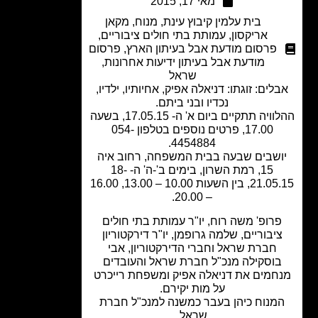
מאי 17, 2015
בית עלמין קיבוץ עינת
,
מנוח
,
מקאן
אריקסון
,
עמותת בתי חולים ציבוריים
,
פרסום מודעת אבל בעיתון הארץ
,
פרסום
מודעת אבל בעיתון ידיעות אחרונות
,
שראל
לים: זוגתו: דניאלה אפיק, אחיותיו, ילדיו,
נכדיו ובני ביתם.
ההלוויה תתקיים ביום א' ה- 17.05.15, בשעה
17.00, פרטים נוספים בטלפון 054-
4454884.
ושבים שבעה בבית המשפחה, רחוב איה
15, רמת השרון, בימים ב'-ה' ה- 18-
21.05.15, בין השעות 10.00 – 13.00, 16.00
– 20.00.
רופ' משה רוח, יו"ר עמותת בתי חולים
יבוריים, שלמה גרופמן, יו"ר דירקטוריון
חברת שראל וחברי הדירקטוריון, אבי
וסקילה מנכ"ל חברת שראל והעובדים
חמים את דניאלה אפיק ומשפחת רייכרט
על מות יקירם.
מנוח כיהן בעבר כמשנה למנכ"ל חברת
שראל.