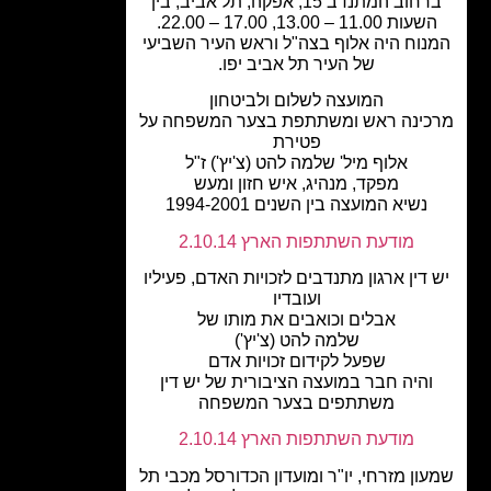
ברחוב המתנדב 15, אפקה, תל אביב, בין
עות 11.00 – 13.00, 17.00 – 22.00.
נוח היה אלוף בצה"ל וראש העיר השביעי
של העיר תל אביב יפו.
המועצה לשלום ולביטחון
ינה ראש ומשתתפת בצער המשפחה על
פטירת
אלוף מיל' שלמה להט (צ'יץ') ז"ל
מפקד, מנהיג, איש חזון ומעש
נשיא המועצה בין השנים 1994-2001
מודעת השתתפות הארץ 2.10.14
דין ארגון מתנדבים לזכויות האדם, פעיליו
ועובדיו
אבלים וכואבים את מותו של
שלמה להט (צ'יץ')
שפעל לקידום זכויות אדם
והיה חבר במועצה הציבורית של יש דין
משתתפים בצער המשפחה
מודעת השתתפות הארץ 2.10.14
ון מזרחי, יו"ר ומועדון הכדורסל מכבי תל