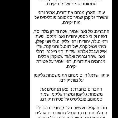
סמסונוב שמיר על מות יקירם.
יתון הארץ מנחם את דורית, אמיר ורוני
שרד גליקמן שמיר סמסונוב פובליסיס על
מות יקירם.
רים: טל ואבי אמיר, אלה ודורון גולדווסר,
נה וקובי כספי, יהודית ואבי מנקס, יפעת
י נטלר, יהודית ורוני צליק, נטלי ויוני קפלן,
מי ויגאל קרני, יעל רוזנטל ורוני קנת, עדי
יל וענבל אלמוג, עידית וחזי רייכנר, רחלי
אבי שחר וגרנית ואלעד שטוקמן אבלים
נחמים את דורית, רוני ואמיר על פטירת
יקירם.
ון ישראל היום מנחם את משפחת גליקמן
על מות יקירם.
החברים בחברת ניופאן מנחמים את
משפחת גליקמן ומשרד גליקמן שמיר
סמסונוב פובליסיס על פטירת יקירם.
רת קליל תעשיות בע"מ, צורי דבוש, יו"ר
הלת החברה, ההנהלה והעובדים אבלים
מנחמים את משפחתו חבריו על פטירת