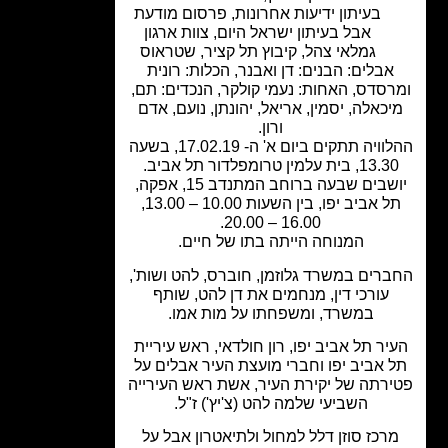
בעיתון ידיעות אחרונות
,
פרסום מודעת
אבל בעיתון ישראל היום
,
צוות ארגון
גמלאי צהל
,
קיבוץ תל קציר
,
שטראוס
אבלים: הבנים: דן ואבנר, הכלות: רונית
רסדס, האחות: נעמי קולקר, הנכדים: תם,
כאלה, יסמין, אריאל, יהונתן, נועם, אדם
ורון.
ההלוויה תתקים ביום א' ה- 17.02.19, בשעה
13, בית עלמין טרומפלדור תל אביב.
יושבים שבעה ברוחב המתנדב 15, אפקה,
תל אביב יפו, בין השעות 10.00 – 13.00,
16.00 – 20.00.
המנוחה הייתה בתו של חיים.
רים במשרד גלוזמן, חוברס, להט ושות',
עורכי דין, מנחמים את דן להט, שותף
במשרד, ומשפחתו על מות אמו.
יר תל אביב יפו, רון חולדאי, ראש עיריית
 אביב יפו וחברי מועצת העיר אבלים על
רתה של יקירת העיר, אשת ראש העירייה
השביעי שלמה להט (צ'יץ') ז"ל.
רכז סוזן דלל למחול ולתיאטרון אבל על