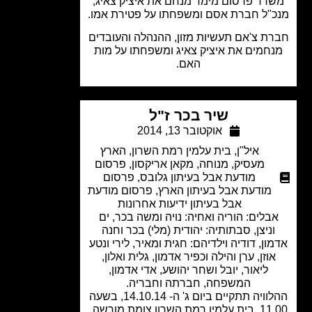
רד פרסום מימד מנחם את איציק צאיג,
"ל חברת אסם ומשפחתו על פטירת אמו.
ת צ'אם תעשיות מזון, ההנהלה והעובדים
חמים את איציק צאיג ומשפחתו על מות
האם.
שיר בכר ז"ל
אוקטובר 13, 2014
איל"ן
,
בית עלמין רמת השרון
,
הארץ
מעסיק
,
מנוחה
,
מקאן אריקסון
,
פרסום
מודעת אבל בעיתון גלובס
,
פרסום
מודעת אבל בעיתון הארץ
,
פרסום מודעת
אבל בעיתון ידיעות אחרונות
בלים: הוריה ואחיה: נויה ומשה בכר, ים
וניצן, סבתותיה: יהודית (מלי) בכר וחנה
ון, דודיה וילדיהם: חגית ומאיר, לירי ונטע
אוזן, ערן והילה וכפיר אדמון, גלית ואלון,
ליאור, יובל ושחר יהושע, אדי אדמון,
המשפחה, חברתה וחבריה.
ההלוויה תתקיים ביום ג' ה- 14.10.14, בשעה
 רמת השרון צומת מורשה.