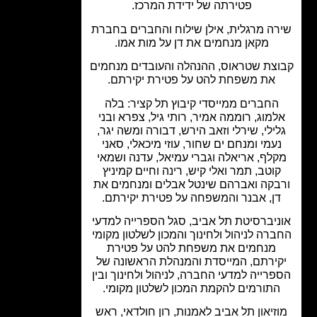
פטירתה של ידידת המרכז.
ה מרגלית, אילן שילוח והחברים בחברת
מקאן מנחמים את דן על מות אמו.
צת שטראוס, ההנהלה והעובדים מנחמים
את משפחת להט על פטירת יקירתם.
החברים ממייסדי קיבוץ תל קציר: בלה
למוג, רוממה אמיר, רותי גיל, צפרא ובני
ילי, שירלי וזאב הירש, דבורה ומשה יגר,
עמי ומנחם ים שחור, עוזי מיכאלי, סאני
לף, אריאלה וגברי עמיאל, עדנה ושמאי
וטב, תמר ואלי קיש, רינה וחיים קמיניץ
בקה ואברהם שינטל אבלים ומנחמים את
ן, אבנר והמשפחה על פטירת יקירתם.
ניברסיטת תל אביב, סגל הספרייה למדעי
רה לניהול ולחינוך והמכון לשלטון מקומי
מנחמים את משפחת להט על פטירת
ירתם, המייסדת והמנהלת הראשונה של
רייה למדעי החברה, לניהול ולחינוך ובין
תורמים להקמת המכון לשלטון מקומי.
זיאון תל אביב לאמנות, רון חולדאי, ראש