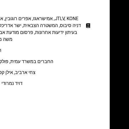
KONE
,
JTLV
,
אמישראגז
,
אפרים רוגובין
,
אפ
דניה סיבוס
,
המשטרה הצבאית
,
ישר אדריכל
בעיתון ידיעות אחרונות
,
פרסום מודעת אבל 
משה ממ
ח
החברים במשרד עמית, פולק, מ
צחי ארביב, אילן קפ
דויד נמרודי