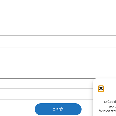
כדי לספק את חוויות המשתמש הטובות ביותר, אנו משתמשים בטכנולוגיות כמו קובצי Cookie כדי
כגון
פיע לרעה על