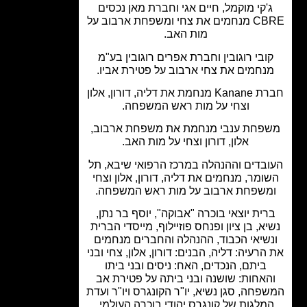
'קי מוקמל, חיים אגי וחברת מאן נכסים
CBRE מנחמים את צחי ומשפחת ארבוב על
מות האב.
ובי רוגובין וחברת אפרים רוגובין בע"מ
נחמים את צחי ארבוב על פטירת אביו.
חברת Kanane מנחמת את דליה, דורון, אלון
וצחי על מות ראש המשפחה.
פחת ענבי מנחמת את משפחת ארבוב,
אלון, דורון וצחי על מות האב.
בדים וההנהלה במרכז הרפואי שיבא, תל
ומר, מנחמים את דליה, דורון, אלון וצחי
משפחת ארבוב על מות ראש המשפחה.
רית יוצאי בוכרה "אבוקה", יוסף בר נתן,
יא, בן ציון ופנחס פוזיילוף, מייסדי הברית
שיאי הכבוד, ההנהלה והחברים מנחמים
הרעיה: דליה, הבנים: דורון, אלון, צחי ובני
ביתם, הנכדים, האח: ניסים ובני ביתו
האחות: שושנה ובני ביתה על פטירת אב
פחה, סגן נשיא, יו"ר הקונגרס ויו"ר ועדת
מלגות של קונגרס יהודי בוכרה העולמי.