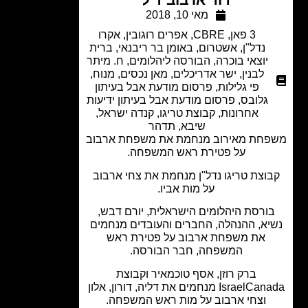
מאי 10, 2018
3 פאן
,
CBRE
,
אפרים רוגובין
,
אקרו
נדל"ן
,
אשטרום
,
באומן בר ריבנאי
,
ברית
יוצאי בוכרה
,
הבורסה ליהלומים
,
ח. מיתר
לבנין
,
ישר אדריכלים
,
מאן נכסים
,
מנוח
,
פי גלילות
,
פרסום מודעת אבל בעיתון
גלובס
,
פרסום מודעת אבל בעיתון ידיעות
אחרונות
,
קבוצת טריגו
,
קנדה ישראל
,
שיבא
,
תדהר
חת מאירוב מנחמת את משפחת ארבוב
על פטירת ראש המשפחה.
וצת טריגו נדל"ן מנחמת את צחי ארבוב
על מות אביו.
ורסת היהלומים הישראלית, יורם דבש,
יא, ההנהלה, החברים והעובדים מנחמים
את משפחת ארבוב על פטירת ראש
המשפחה, חבר הבורסה.
ברק רוזן, אסף טוכמאיר וקבוצת
IsraelCanada מנחמים את דליה, דורון, אלון
וצחי ארבוב על מות ראש המשפחה.