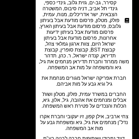
קסירר
,
גב-ים
,
גזית גלוב
,
גינדי כספי
,
גינדי תל אביב
,
דניה סיבוס
,
המשטרה
הצבאית
,
ישר אדריכלים
,
מנוח
,
עמית,
פולק, מטלון
,
פרסום מודעת אבל בעיתון
גלובס
,
פרסום מודעת אבל בעיתון הארץ
,
פרסום מודעת אבל בעיתון ידיעות
אחרונות
,
פרסום מודעת אבל בעיתון
ישראל היום
,
צוות ארגון גמלאי צהל
,
קבוצת BST
,
קבוצת סופרין
,
קבוצת
תדיראן
,
קנדה ישראל
,
ר. כהן
,
תדהר
 ממרוד וחברת תדיראן מנחמים את גיל,
גיא והמשפחה על מות אב המשפחה.
רת אפריקה ישראל מגורים מנחמת את
גיל וגיא גבע על מות אביהם.
ברים במשרד עמית, פולק, מטלון ושות'
לים ומנחמים את אהובה, גיל, אלון, גיא,
לות והנכדים על פטירת ראש המשפחה.
 ארביב, אילן קפון, זיו יעקובי וחברת אקרו
"ן מנחמים את גיל, גיא ומשפחת גבע על
מות אב המשפחה.
ויד נמרודי ושיתופית חברה לבניה בע"מ