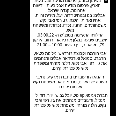
בעיתון גלובס
,
פרסום מודעת אבל בעיתון
הארץ
,
פרסום מודעת אבל בעיתון ידיעות
אחרונות
,
קנדה ישראל
לים: בנו ובנותיו: דרור, יעל, מירית ורוית,
אחיו ואחותו: הלנה, ג'ו, רפי ואבי נקש
פחותיהם, חתניו, נכדיו, נכדותיו ומשפחת
נקש.
הלוויה התקיימה במוצ"ש ה- 03.09.22.
בים שבעה במלון אורכידאה, רחוב הירקון
ין השעות 10.00 – 21.00.
 חורמרו וקבוצת ג'ורדאש ומלונות סטאי,
ברט סמואל ואורכידאה אבלים ומנחמים
ג'ו, רפי ואבי נקש, הלנה מזרחי ומשפחת
נקש על פטירת יקירם.
הנהלה והעובדים בחברת ארקיע, נתיבי
פה ישראליים, מנחמים את משפחת נקש
על מות יקירם.
ת אמפא קפיטל, יובל גביש, יו"ר, דודי לוי,
כ"ל, והעובדים מנחמים את ג'ו, רפי ואבי
ש, הלנה מזרחי ומשפחת נקש על פטירת
יקירם.