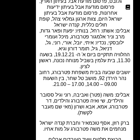
גלובס
,
פרסום מודעת אבל בעיתון הארץ
,
פרסום מודעת אבל בעיתון ידיעות
אחרונות
,
פרסום מודעת אבל בעיתון
ישראל היום
,
צוות ארגון גמלאי צהל
,
קופת
חולים כללית
,
קנדה ישראל
ים: אשתו: רחל, בנותיו: יפעת ופאר גדות,
רב וניר אלמגור פטרבורג, מיכל ועומרי
לובסקי, נכדיו: איתי, יובל, אורי, רוני, גל,
דניאל, גיל, תומר דורון וגיא.
ההלוויה תתקיים ביום א' ה- 19.12.21, בשעה
11.30, בית עלמין בשביל מנוחה נכונה, ראשון
לציון.
בים שבעה בבית משפחת פטרבורג, רחוב
נהר הירדן 92, מושב טל שחר, בין השעות
09.00 – 14.00, 17.00 – 21.00.
ים: משה (פטר) ואביבה, רוני וגיל ססובר
והילדים, שי ואיה פטרבורג והילדים, דר
רבורג, אמא, אבא ושרון (מאי שם מעבר
לקשת).
 רוזן, אסף טוכמאיר וחברת קנדה ישראל
נחמים את משה פטרבורג על מות אחיו.
קבוצת סלקום ווועד העובדים אבלים