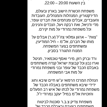
בין השעות 20:00 – 22:00.
משפחת הכשרת הישוב בארץ ובעולם,
ירקטוריון, המנהלות והמנהלים, העובדות
ובדים, אבלים ומנחמים את חברינו עופר,
 ודניאל, ואת רבקה ויעל, הנכדים והנינים,
וכל משפחת נמרודי על מות יקירם.
וות" – ארגון גמלאי צה"ל (ע.ר) אבלים על
מותו של חברם, אל"מ – חיל המודיעין,
ומשתתפים בצער המשפחה.
המנוח התגורר בסביון.
ד וברק רוזן, מירי ואסף טוכמאיר, חניטל
ז נבון וכל קבוצת ישראל קנדה משתתפים
לם הכבד של עופר ובני משפחת נמרודי
על מות אבי המשפחה.
הלת המרכז הרפואי ע"ש חיים שיבא וחוג
דידי שיבא משתתפים באבלה הכבד של
חת נמרודי על לכתו של איש רב הפעלים
והזכויות אל"מ במיל' יעקב נמרודי ז"ל.
משפחת צדיק צ.ב.ר סוכנות לביטוח
משתתפים בצערם ובאבלם הכבד של