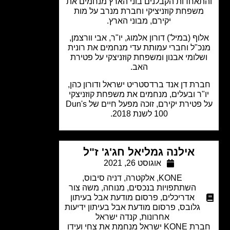
אחדות הקבלנים בוני הארץ מנחמים את
שפחת קוזניציקי וחברת מנרב על מות
יקירם, מבוני הארץ.
וף (במיל') דורון אלמוג, יו"ר, אבי וורצמן,
כ"ל וחברי עמותת עדי מנחמים את רונית
לומי אבנון ומשפחת קוזניצקי על פטירת
האב.
רת דן אנד ברדסטריט ישראל ודורון כהן,
"ר ובעלים, מנחמים את משפחת קוזניצקי
על פטירת יקירם, זוכה מפעל חיים של Dun's
100 לשנת 2018.
אילנה גמליאל חג'ג' ז"ל
אוגוסט 26, 2021
KONE
,
אלקטרה
,
דניה סיבוס
,
השתתפויות בנכסים
,
מנוחה
,
משה צור
אדריכלים
,
פרסום מודעת אבל בעיתון
גלובס
,
פרסום מודעת אבל בעיתון ידיעות
אחרונות
,
קנדה ישראל
חברת KONE ישראל מנחמת את צחי ועידו