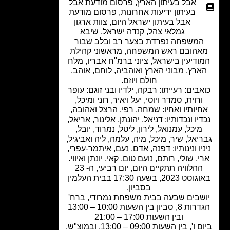
אבל בעיתון הארץ
,
פרסום מודעת אבל
בעיתון ידיעות אחרונות
,
פרסום מודעת
אבל בעיתון ישראל היום
,
צוות ארגון
גמלאי צהל
,
קנדה ישראל
,
שיבא
משפחה נפרדת בצער רב ובלב שבור
הובם ראש המשפחה, מראשוני קהילת
ודיעין בישראל, ציוני ברמ"ח אבריו, מלח
ארץ, מבוני הארץ ואוהביה, לוחם, אוהב,
חולם ויוזם.
בים: רעייתו: רבקה, ילדיו ובני זוגם: עופר
ורוית, סמדר ויוסי, יעל ויאיר, רוני ומיכל,
יותיו ואחיו: שמחה, רפי, הרצל ואהובה,
יו ונכדותיו: דניאל, יהונתן, אלינור, אריאל,
מיכל, עמנואל, לירון, ליטל, נמרוד, יובל,
יאל, שיר, מיכל, מיה, עלמה, ליה ואביגיל,
יו ונינותיו: דפנה, אדם, נעם, איתמר-עפרי,
י, שולי, רותם, נועם טום, קאי, יונתן ואיווי.
ההלוויה תתקיים היום, יום רביעי, ה- 23
באוגוסט 2023, בשעה 17:30 בבית העלמין
בסביון.
שבים שבעה בבית משפחת נמרודי, ברח'
הגדרות 8, סביון בין השעות 10:00 – 13:00
ובין השעות 17:00 – 21:00
ביום ו', בין השעות 09:00 – 13:00, ובמוצ"ש,