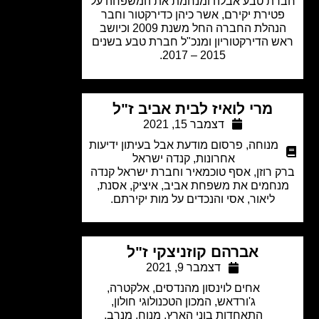
ת טבע אבלה ומנחמת את המשפחה על
טירת יקירם, אשר כיהן כדירקטור וחבר
הנהלת החברה החל משנת 2009 וכיושב
 הדירקטוריון ומנכ"ל חברת טבע בשנים
2015 – 2017.
מרי לואיז לבית אביב ז"ל
דצמבר 15, 2021
מנוחה
,
פרסום מודעת אבל בעיתון ידיעות
אחרונות
,
קנדה ישראל
 רוזן, אסף טוכמאיר וחברת ישראל קנדה
חמים את משפחת אביב, איציק, אסנת,
ליאור, אסי והנכדים על מות יקירתם.
אברהם קוזניצקי ז"ל
דצמבר 9, 2021
אחים לוינסון מהנדסים
,
אלקטרה
,
ג'ורדאש
,
המכון הטכנולוגי חולון
,
התאחדות בוני הארץ
,
מנוח
,
מנרב
,