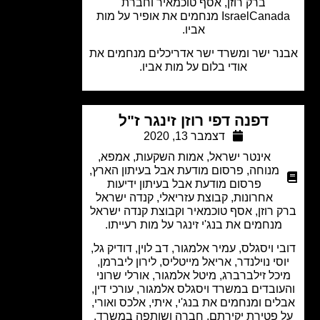
ברק רוזן, אסף טוכמאיר וחברת
IsraelCanada מנחמים את אופיר על מות
אביו.
ר ישר ומשרד ישר אדריכלים מנחמים את
אודי בלום על מות אביו.
דפנה דפי רוזן זינגר ז"ל
דצמבר 13, 2020
אינטר ישראל
,
אמות השקעות
,
אמפא
,
מנוחה
,
פרסום מודעת אבל בעיתון הארץ
,
פרסום מודעת אבל בעיתון ידיעות
אחרונות
,
קבוצת עזריאלי
,
קנדה ישראל
 רוזן, אסף טוכמאיר וקבוצת קנדה ישראל
מנחמים את בנג'י זינגר על מות רעייתו.
י ויסגלס, עמיר אלמגור, דב לוין, דודיק גל,
סי נוילנדר, אריאל מייטליס, לירון ליברמן,
כל זילברברג, מיטל אלמגור, אורלי שרוני
ובדים במשרד ויסגלס אלמגור, עורכי דין,
ים ומנחמים את בנג'י, איתי, אלכס ואורי,
 פטירת יקירתם, חברה ושותפה במשרד.