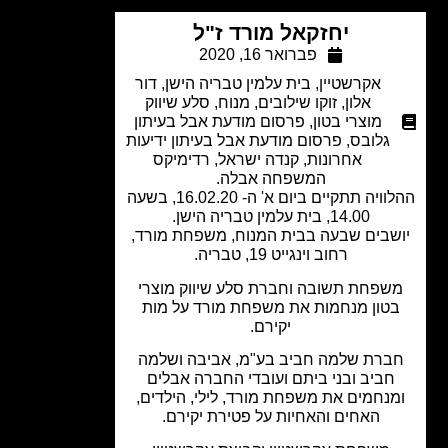
יחזקאל מורד ז"ל
פברואר 16, 2020
אקרשטיין
,
בית עלמין טבריה הישן
,
דור
אלון
,
זוקו שילובים
,
מנוח
,
סלע שיווק
מוצרי בטון
,
פרסום מודעת אבל בעיתון
גלובס
,
פרסום מודעת אבל בעיתון ידיעות
אחרונות
,
קנדה ישראל
,
רדימיקס
המשפחה אבלה.
ההלוויה תתקיים ביום א' ה- 16.02.20, בשעה
14.00, בית עלמין טבריה הישן.
שבים שבעה בבית המנוח, משפחת מורד,
רחוב וינגייט 19, טבריה.
שפחת תשובה וחברת סלע שיווק מוצרי
טון מנחמות את משפחת מורד על מות
יקירם.
ברת שלמה חביב בע"מ, אביבה ושלמה
חביב ובני ביתם ועובדי החברה אבלים
נחמים את משפחת מורד, לילי, הילדים,
האחים והאחיות על פטירת יקירם.