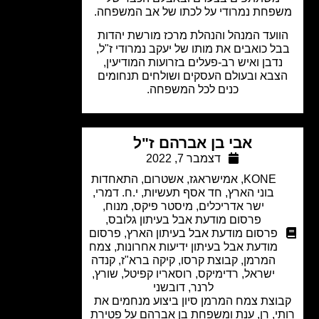
פחת נמרודי על לכתו של אב המשפחה.
ועד המנהל והנהלת מרכז מורשת יהדות
ל כואבים את מותו של יעקב נמרודי ז"ל,
דבן ואיש רב-פעלים בזרועות המודיעין,
בא ובעולם העסקים ושולחים תנחומים
כנים לכל המשפחה.
אבי בן אברהם ז"ל
דצמבר 7, 2022
KONE
,
אמישראגז
,
אשטרום
,
התאחדות
בוני הארץ
,
חד אסף תעשיות
,
י.ח. דמרי
,
ישר אדריכלים
,
מיסטר פיקס
,
מנוח
,
פרסום מודעת אבל בעיתון גלובס
,
פרסום מודעת אבל בעיתון הארץ
,
פרסום
מודעת אבל בעיתון ידיעות אחרונות
,
צמח
המרמן
,
קבוצת קרסו
,
קיקה ברא"ז
,
קנדה
ישראל
,
רדימיקס
,
רוסאריו קפיטל
,
שורץ,
לרנר, דובשני
וצת צמח המרמן סיון ביצוע מנחמים את
י, רן, ענת ומשפחת בן אברהם על פטירת