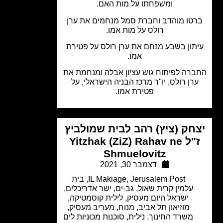
ומשפחתו על מות האם.
טו מוהדב וחברת סמל מנחמים את ערן
רולס על מות אמו.
תון בשבע מנחם את ערן רולס על פטירת
אמו.
רה לפיתוח גוש עציון אבלה ומנחמת את
רן רולס, יו"ר מרכז הבניה הישראלי, על
פטירת אמו.
חק (ציץ) רהב לבית שמולביץ
ז"ל Yitzhak (ZiZ) Rahav ne
Shmuelovitz
דצמבר 30, 2021
Jerusalem Post
,
IL Makiage
,
בית
עלמין קרית שאול
,
גב-ים
,
ישר אדריכלים
,
ישראל היום מעסיק
,
לילית קוסמטיקה
,
מוזיאון תל אביב
,
מנוח
,
מעריב מעסיק
,
משרד החינוך
,
נילית
,
סוכנות מכוניות לים