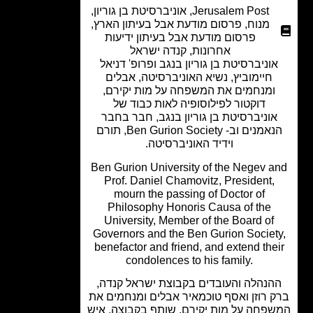
Jerusalem Post
,
אוניברסיטת בן גוריון
,
מנוח
,
פרסום מודעת אבל בעיתון הארץ
,
פרסום מודעת אבל בעיתון ידיעות
אחרונות
,
קנדה ישראל
וניברסיטת בן גוריון בנגב ופרופ' דניאל
חיימוביץ, נשיא האוניברסיטה, אבלים
ומנחמים את המשפחה על מות יקירם,
דוקטור לפילוסופיה לאות כבוד של
וניברסיטת בן גוריון בנגב, חבר בחבר
הנאמנים וב- Ben Gurion Society, תורם
וידיד האוניברסיטה.
Ben Gurion University of the Negev 
Prof. Daniel Chamovitz, President,
mourn the passing of Doctor of
Philosophy Honoris Causa of the
University, Member of the Board of
Governors and the Ben Gurion Societ
benefactor and friend, and extend the
condolences to his family.
הנהלה והעובדים בקבוצת ישראל קנדה,
 רוזן ואסף טוכמאיר אבלים ומנחמים את
פחה על מות יקירם, שותף בקבוצה, איש