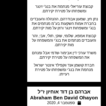
קבוצת עזריאלי מנחמת את בנג'י זינגר
ומשפחתו על פטירת יקירתם.
 חץ, שמעון אבודרהם, ההנהלה והעובדים
ברת אמות השקעות בע"מ מנחמים את
ג'י ומשפחות זינגר ורוזן על מות יקירתם.
וצת אמפא, שלומי, שוקי, תולי, אבי, זהר
עובדים מנחמים את בנג'י והמשפחה על
מות יקירתם.
רד עורכי דין אבימור-שדמי אבל ומנחם
את המשפחה על פטירת יקירתם.
ברת קושמן אנד ווקפילד אינטר ישראל
מנחמת את בנג'י ומשפחתו על פטירת
רעייתו.
אברהם בן דוד אוחיון ז"ל
Abraham Ben David Ohay
ספטמבר 4, 2020