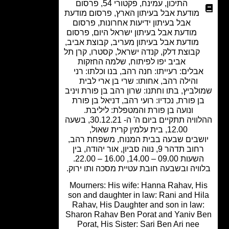
התיכון
,
עמינח
,
פקטורי 54
,
פרסום
מודעת אבל בעיתון הארץ
,
פרסום מודעת
אבל בעיתון ידיעות אחרונות
,
פרסום
מודעת אבל בעיתון ישראל היום
,
פרסום
מודעת אבל בעיתון מעריב
,
קבוצת אביב
,
קבוצת דלק
,
קנדה ישראל
,
קסטרו
,
קרן תל
אביב יפו לפיתוח
,
שלמה החזקות
בלים: רעייתו: חנה רהב, בנו וכלתו: רני
והילה רהב, אחותו: שרי בן ארי לבית
לביץ, בתו וחתנו: שרון רהב בן פורת ויניב
ן פורת, נכדיו: רועי רהב, דניאל בן פורת
ונועה בן פורת והמטפלת: ליליבת.
ההלוויה תתקיים ביום ה' ה- 30.12.21, בשעה
12.00, בית עלמין קרית שאול,
שבים שבעה בבית המנוח, משפחת רהב,
רחוב תדהר 9, נווה סביון, אור יהודה, בין
עות 09.00 – 14.00, 16.00 – 22.00.
ויה ובשבעה חובת עטיית מסכה ותו ירוק.
Mourners: His wife: Hanna Rahav, H
son and daughter in law: Rani and Hi
Rahav, His Daughter and son in law
Sharon Rahav Ben Porat and Yaniv 
Porat, His Sister: Sari Ben Ari nee