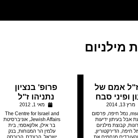
 מילניום
ז"ל אמם של
פרופ' בנציון
 ופיני סבח
נתניהו ז"ל
מרץ 13, 2014
מאי 1, 2012
ms
,
נמל חיפה
,
פרסום
The Centre for Israel and
ת אבל בעיתון ידיעות
Jewish Affairs
,
אוניברסיטת
ונות
,
קבוצת מילניום
בר אילן
,
אלקאסמי
,
בית
 חיפה, הדירקטוריון,
עלמין הר המנוחות
,
בנק
העובדים מנחמים את
ישראל
,
הבונדס
,
הבורסה