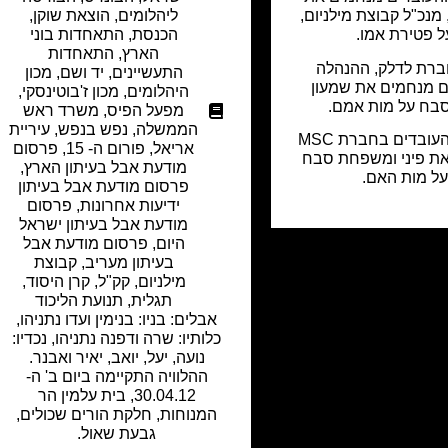
 מנכ"ל קבוצת מילניום,
ליהלומים
,
הוצאת שוקן
,
ל פטירת אמו.
הכנסת
,
התאחדות בוני
הארץ
,
התאחדות
T חברת לדלק, ההנהלה
התעשיינים
,
יד ושם
,
מכון
ם מנחמים את שמעון
היהלומים
,
מכון ז'בוטינסקי
,
 סבח על מות אמם.
מפעל הפיס
,
משרד ראש
הממשלה
,
נפש בנפש
,
עיריית
ההנהלה והעובדים בחברת MSC
אריאל
,
פורום ה- 15
,
פרסום
ת פיני ומשפחת סבח
מודעת אבל בעיתון הארץ
,
ל מות האם.
פרסום מודעת אבל בעיתון
ידיעות אחרונות
,
פרסום
מודעת אבל בעיתון ישראל
היום
,
פרסום מודעת אבל
בעיתון מעריב
,
קבוצת
מילניום
,
קק"ל
,
קרן היסוד
,
תגלית
,
תנועת הליכוד
אבלים: בניו: בנימין ועדו נתניהו,
כלותיו: שרה ודפנה נתניהו, נכדיו:
נועה, יעל, יואב, יאיר ואבנר.
ההלוויה התקיימה ביום ב' ה-
30.04.12, בית עלמין הר
המנוחות, חלקת הורים שכולים,
גבעת שאול.