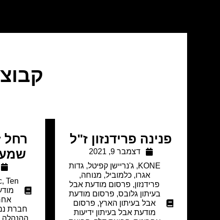
קבוצת
פנינה פרידנזון ז"ל
רחל 
דצמבר 9, 2021
שמעון
KONE
,
ג'נריישן קפיטל
,
גדות
אגרו
,
כלמוביל
,
מנוחה
,
c
,
Ten
פרידנזון
,
פרסום מודעת אבל
מודע
בעיתון גלובס
,
פרסום מודעת
אחר
אבל בעיתון הארץ
,
פרסום
חברת נמל
מודעת אבל בעיתון ידיעות
ההנהלה ו