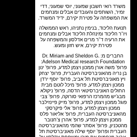
רד רואי חשבון שמעוני, יוסי שמעוני, דדי
יר, השותפים והעובדים אבלים ומנחמים
המשפחה על פטירת יקירם, ידיד המשרד.
עת הליכוד, בנימין נתניהו, ראש הממשלה
"ר הליכוד ומינהלת הליכוד אבלים ומנחמים
 הרעיה ד"ר מרים אדלסון והמשפחה על
פטירת יקירם, איש חזון ומעש.
החברים מ: Dr. Miriam and Sheldon G.
Adelson Medical research Foundation:
פ' משה אורן ממכון ויצמן למדע, פרופ' ינון
נריה מהאוניברסיטה העברית, פרופ' יצחק
ץ מאוניברסיטת תל אביב, פרופ' יוסף ירדן
כון ויצמן למדע, פרופ' מיכל לוטם מבית
ולים האוניברסיטאי הדסה, פרופ' ניקולא
ג'יש מהמרכז הרפואי סורוקה, פרופ' צבי
ל ממכון ויצמן למדע, פרופ' מייק פיינזילבר
ממכון ויצמן למדע, פרופ' אלי פיקרסקי
וניברסיטה העברית, פרופ' אליאור פלס
מכון ויצמן למדע, פרופ' אהרן צ'חנובר
כניון, פרופ' אסתר שהמי מהאוניברסיטה
רית ופרופ' יוסף שילה מאוניברסיטת תל