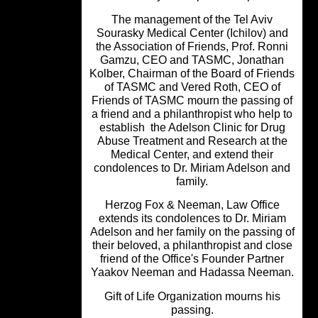
The management of the Tel Aviv
Sourasky Medical Center (Ichilov) a
the Association of Friends, Prof. Ron
Gamzu, CEO and TASMC, Jonatha
Kolber, Chairman of the Board of Frie
of TASMC and Vered Roth, CEO of
Friends of TASMC mourn the passing
a friend and a philanthropist who help
establish the Adelson Clinic for Dru
Abuse Treatment and Research at t
Medical Center, and extend their
condolences to Dr. Miriam Adelson a
family.
Herzog Fox & Neeman, Law Office
extends its condolences to Dr. Miria
Adelson and her family on the passing
their beloved, a philanthropist and cl
friend of the Office's Founder Partne
Yaakov Neeman and Hadassa Neem
Gift of Life Organization mourns his
passing.