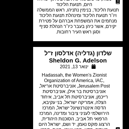
היום
,
תנועת הליכוד
עת הליכוד, בנימין נתניהו, ראש הממשלה
ו"ר תנועת הליכוד ומינהלת תנועת הליכוד
חמים את המשפחת אברהם על פטירת
ירם, אשר כיהן בעבר כיו"ר הנהלת סניף
וסגן ראש העיר רחובות.
שלדון (גדליה) אדלסון ז"ל
Sheldon G. Adelson
ינואר 13, 2021
Hadassah, the Women's Zionist
Organization of America
,
IAC
,
Jerusalem Post
,
אוניברסיטת אריאל
,
אוניברסיטת בר אילן
,
אוניברסיטת
רייכמן
,
אוניברסיטת תל אביב
,
איחוד
הצלה
,
אמריקה ישראל
,
בני עקיבא
,
הדסה אינטרנשיונל ישראל
,
המרכז
הירושלמי לעניני ציבור ומדינה
,
המרכז
הרפואי תל אביב
,
הסוכנות היהודית
,
הרצוג פוקס נאמן
,
יד ושם
,
ישראל היום