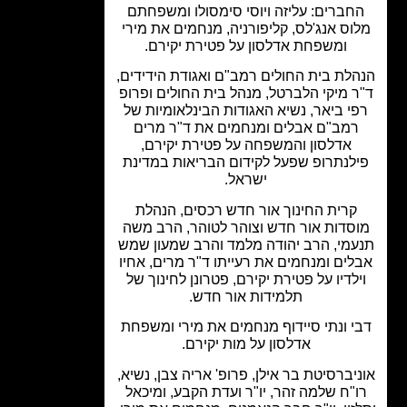
חברים: עליזה ויוסי סימסולו ומשפחתם
וס אנג'לס, קליפורניה, מנחמים את מירי
ומשפחת אדלסון על פטירת יקירם.
לת בית החולים רמב"ם ואגודת הידידים,
ר מיקי הלברטל, מנהל בית החולים ופרופ
י ביאר, נשיא האגודות הבינלאומיות של
רמב"ם אבלים ומנחמים את ד"ר מרים
אדלסון והמשפחה על פטירת יקירם,
לנתרופ שפעל לקידום הבריאות במדינת
ישראל.
קרית החינוך אור חדש רכסים, הנהלת
סדות אור חדש וצוהר לטוהר, הרב משה
עמי, הרב יהודה מלמד והרב שמעון שמש
לים ומנחמים את רעייתו ד"ר מרים, אחיו
ילדיו על פטירת יקירם, פטרונן לחינוך של
תלמידות אור חדש.
י ונתי סיידוף מנחמים את מירי ומשפחת
אדלסון על מות יקירם.
יברסיטת בר אילן, פרופ' אריה צבן, נשיא,
"ח שלמה זהר, יו"ר ועדת הקבע, ומיכאל