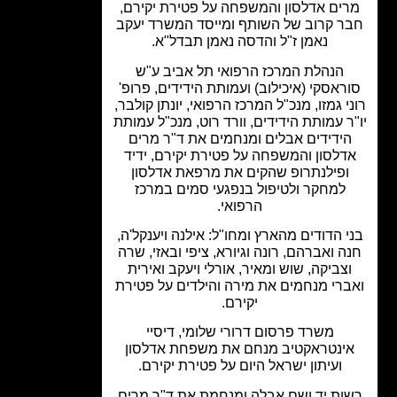
ים אדלסון והמשפחה על פטירת יקירם,
ר קרוב של השותף ומייסד המשרד יעקב
נאמן ז"ל והדסה נאמן תבדל"א.
הנהלת המרכז הרפואי תל אביב ע"ש
ראסקי (איכילוב) ועמותת הידידים, פרופ'
י גמזו, מנכ"ל המרכז הרפואי, יונתן קולבר,
ר עמותת הידידים, וורד רוט, מנכ"ל עמותת
ידידים אבלים ומנחמים את ד"ר מרים
דלסון והמשפחה על פטירת יקירם, ידיד
ופילנתרופ שהקים את מרפאת אדלסון
למחקר ולטיפול בנפגעי סמים במרכז
הרפואי.
י הדודים מהארץ ומחו"ל: אילנה ויענקל'ה,
ה ואברהם, רונה וגיורא, ציפי ובאזי, שרה
צביקה, שוש ומאיר, אורלי ויעקב ואירית
ברי מנחמים את מירה והילדים על פטירת
יקירם.
משרד פרסום דרורי שלומי, דיסיי
ינטראקטיב מנחם את משפחת אדלסון
ועיתון ישראל היום על פטירת יקירם.
ות יד ושם אבלה ומנחמת את ד"ר מרים