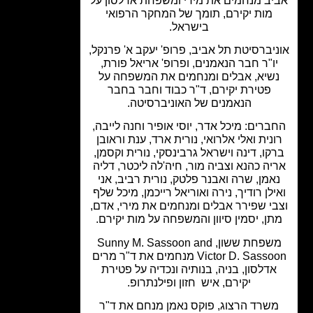
ב מנחמים את מירי ומשפחת אדלסון על
מות יקירם, תומך של המחקר הרפואי
בישראל.
יברסיטת תל אביב, פרופ' יעקב א' פרנקל,
ו"ר חבר הנאמנים, ופרופ' אריאל פורת,
שיא, אבלים ומנחמים את המשפחה על
פטירת יקירם, ד"ר כבוד וחבר בחבר
הנאמנים של האוניברסיטה.
ברים: מיכל אדר, יוסי אופיר וחנה לייבה,
נית ואלי אלרואי, נורית ארד, ענת וראובן
קו, דינה וישראל גרבינסקי, נורית וקסמן,
יה כהנא וצביה מור, חיה'לה ליכטר, דליה
אמן, שרה ואבנר פלטק, נורית רביב, אני
ילן רודיך, נירה ואוריאל רייכמן, מיכל שלף
י שפירר אבלים ומנחמים את מירי, אדם,
ן, יסמין סיוון והמשפחה על מות יקירם.
משפחת ששון, Sunny M. Sassoon and
Victor D. Sassoon מנחמים את ד"ר מרים
דלסון, בניה, בנותיה ונכדיה על פטירת
יקירם, איש חזון ופילנתרופ.
שרד הרצוג, פוקס נאמן מנחם את ד"ר