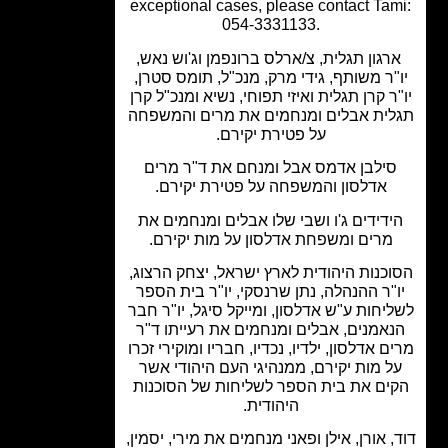
exceptional cases, please contact Ta
054-3331133.
גון תגלית, צ/ארלס ברונפמן וג'וש נאש,
"ר משותף, גידי מרק, מנכ"ל, תומס סטרן,
ר קרן תגלית ואיזי תפוחי, נשיא ומנכ"ל קרן
ית אבלים ומנחמים את מרים והמשפחה
על פטירת יקירם.
ילבן אדמס אבל ומנחם את ד"ר מרים
אדלסון והמשפחה על פטירת יקירם.
ידידים ג'ו ושבי שלו אבלים ומנחמים את
מרים ומשפחת אדלסון על מות יקירם.
כנות היהודית לארץ ישראל, יצחק הרצוג,
"ר ההנהלה, נתן שרנסקי, יו"ר בית הספר
יחות ע"ש אדלסון, ומייקל סיגל, יו"ר חבר
אמנים, אבלים ומנחמים את רעייתו ד"ר
ם אדלסון, ילדיו, נכדיו, חבריו ומוקירי זכרו
ל מות יקירם, ממנהיגי העם היהודי אשר
ים את בית הספר לשליחות של הסוכנות
היהודית.
, אורן, אילן ופאני מנחמים את מירי, יסמין,