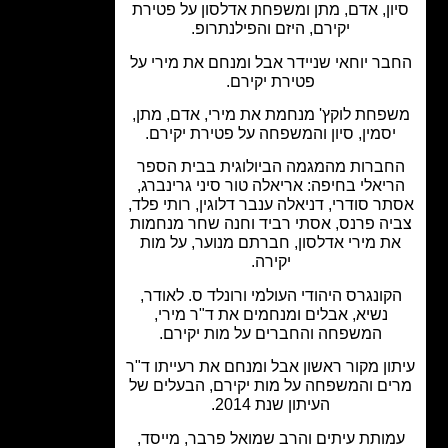
ון, אדם, מתן ומשפחת אדלסון על פטירת
יקירם, היזם והפילנתרופ.
ר יוחאי שניידר אבל ומנחם את מירי על
פטירת יקירם.
פחת לוקץ' מנחמת את מירי, אדם, מתן,
סמין, סיון והמשפחה על פטירת יקירם.
ברות מהמגמה הביולוגית בבית הספר
יאלי בחיפה: אריאלה טור סיני גרינברג,
ר סודרי, דניאלה ענבר דלוגין, רותי פלד,
יה פרנס, אסתי רביד וחנה שחר מנחמות
ת מירי אדלסון, חברתם מנוער, על מות
יקירה.
קונגרס היהודי העולמי ורונלד ס. לאודר,
נשיא, אבלים ומנחמים את ד"ר מירי,
המשפחה והחברים על מות יקירם.
ון מקור ראשון אבל ומנחם את רעייתו ד"ר
ם והמשפחה על מות יקירם, הבעלים של
העיתון שנת 2014.
ותת עיתים והרב שמואל פרבר, מייסד,