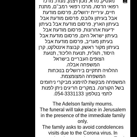
מעסיק
,
מדא
,
מכון ויצמן
,
מנוח
,
מרכז
רפואי הדסה
,
מרכז רפואי רמב"ם
,
מתנת
חיים
,
עיריית ירושלים
,
פרסום מודעת
אבל בעיתון גלובס
,
פרסום מודעת אבל
בעיתון הארץ
,
פרסום מודעת אבל בעיתון
ידיעות אחרונות
,
פרסום מודעת אבל
בעיתון ישראל היום
,
פרסום מודעת אבל
בעיתון מעריב
,
פרסום מודעת אבל
בעיתון מקור ראשון
,
קבוצת אינטלקט
,
קרן
היסוד
,
תגלית
,
תנועת הליכוד
,
תנועת
הצופים העבריים בישראל
המשפחה אבלה.
ההלוויה תתקיים בירושלים בנוכחות
המשפחה המצומצמת.
שפחה מבקשת להימנע מביקרי ניחומים
ל הקורונה. במקרים חריגים ניתן לפנות
לתמי בטלפון: 054-3331133.
The Adelson family mourns.
The funeral will take place in Jerusa
in the presence of the immediate fami
only.
The family asks to avoid condolenc
visits due to the Corona virus. In