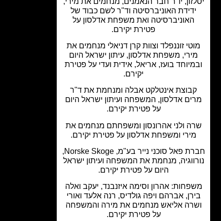
זון, יו"ר חבר הנאמנים, מנחמים את מירי,
דידת האוניברסיטה וד"ר לשם כבוד של
האוניברסיטה ואת משפחת אדלסון על
פטירת יקירם.
טי זוננפלד וצוות קרן דניאלי מנחמים את
ירי, משפחת אדלסון, עיתון ישראל היום
יוחד בועז, אריאל, אידית ועדי על פטירת
יקירם.
בוצת אינטלקט אבלה ומנחמת את ד"ר
ים אדלסון, המשפחה ועיתון ישראל היום
על פטירת יקירם.
ה ולני אהרונסון ומשפחתם מנחמים את
ירי ומשפחת אדלסון על פטירת יקירם.
חברת פאל סוכני נייר בע"מ, Norske Skoge,
ווגיה, מנחמת את המשפחה ועיתון ישראל
היום על פטירת יקירם.
פחות: אהרון וסימה איזנבנד, יעקב ואלה
רן, אברהם ויפה גולדיס, רנה אלעד ואורי
רה אליאש מנחמים את מירה והמשפחה
על פטירת יקירם.