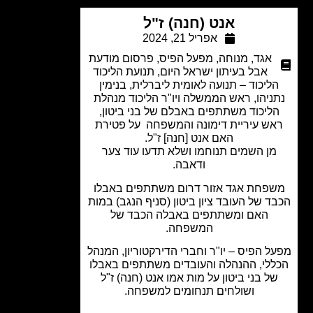
אנט (חנה) ז"ל
אפריל 21, 2024
אגד
,
מנוחה
,
מפעל הפיס
,
פרסום מודעת
אבל בעיתון ישראל היום
,
תנועת הליכוד
ליכוד – תנועה לאומית ליברלית, בנימין
ניהו, ראש הממשלה ויו"ר הליכוד מנהלת
ליכוד משתתפים באבלם של בני ביטון,
ש עיריית דימונה והמשפחה על פטירת
האם אנט [חנה] ז"ל.
מן השמים תנוחמו ושלא תדעו עוד צער
ודאבה.
פחת אגד אזור דרום משתתפים באבלו
ד של העובד ציון ביטון (סניף הנגב) במות
האם ומשתתפים באבלה הכבד של
המשפחה.
ל הפיס – יו"ר וחברי הדירקטוריון, המנהל
לי, ההנהלה והעובדים משתתפים באבלו
ל בני ביטון על מות אמו אנט (חנה) ז"ל
ושולחים תנחומים למשפחה.