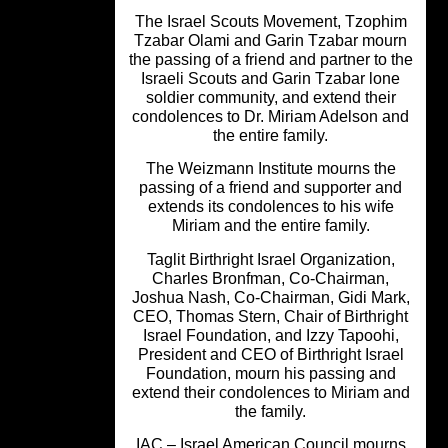
The Israel Scouts Movement, Tzoph
Tzabar Olami and Garin Tzabar mou
the passing of a friend and partner to 
Israeli Scouts and Garin Tzabar lon
soldier community, and extend their
condolences to Dr. Miriam Adelson a
the entire family.
The Weizmann Institute mourns the
passing of a friend and supporter an
extends its condolences to his wife
Miriam and the entire family.
Taglit Birthright Israel Organization,
Charles Bronfman, Co-Chairman,
Joshua Nash, Co-Chairman, Gidi Mar
CEO, Thomas Stern, Chair of Birthrig
Israel Foundation, and Izzy Tapoohi
President and CEO of Birthright Isra
Foundation, mourn his passing and
extend their condolences to Miriam a
the family.
IAC – Israel American Council mour