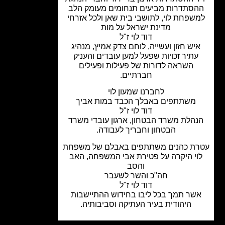
סתדרות מביעים תנחומים מעומק הלב
שפחת לוי, לתושבי בית שאן ולכל אזרחי
מדינת ישראל על מות
דוד לוי ז"ל
יש חזון ועשייה, לוחם צדק אמיץ, מנהיג
עתיר זכויות שפעל למען עובדים והעניק
השראה לדורות של פעילות ופעילים
חברתיים.
לחברנו שמעון לוי
משתתפים באבלך הכבד במות אביך
דוד לוי ז"ל
הלת משרד הבטחון, ארגון עובדי משרד
הבטחון וחבריך לעבודה.
ת כהנים משתתפים באבלם של משפחת
וי היקרה על פטירת אבי המשפחה, האב
והסב
חה"כ והשר לשעבר
דוד לוי ז"ל
שר תמך בכל ליבו בחידוש ההתיישבות
היהודית בעיר העתיקה וסביבותיה.