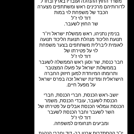
רד החוץ ההנהלה ועובדיו בארץ ובחו"ל
רותיהם מרכינים ראש ומשתתפים מצערה
הכבד של משפחת לוי במות
דוד לוי ז"ל
שר החוץ לשעבר.
נימין נתניהו, ראש ממשלת ישראל ויו"ר
ועת הליכוד מנהלת תנועת הליכוד תנועה
ומית ליברלית משתתפים בצער משפחת
לוי על פטירתו של
דוד לוי ז"ל
ר כנסת, שר וסגן ראש הממשלה לשעבר
בממשלות ישראל על פועלו המצטבר
ותרומתו המיוחדת למען חיזוק החברה
שראלית ומדינת ישראל זכה בפרס ישראל
על מפעל חיים.
יושב-ראש הכנסת, חברי הכנסת, חברי
הכנסת לשעבר, עובדי הכנסת, משמר
סת וגמלאי הכנסת אבלים על פטירתו של
השר לשעבר וחבר הכנסת לשעבר
דוד לוי ז"ל
ומביעים תנחומים למשפחה.
ר ההסתדרות ארנון בר- דוד וחברי הנהגת