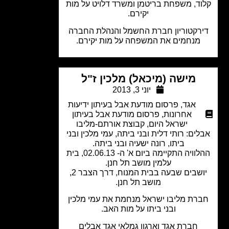
ד, משפחת בריטמן ומשרד דלויט על מות
יקירם.
רקטוריון חברת החשמל והנהלת החברה
מנחמים את המשפחה על מות יקירם.
מישה (מיכאל) מלכין ז"ל
יוני 3, 2013
אגד
,
פרסום מודעת אבל בעיתון ידיעות
אחרונות
,
פרסום מודעת אבל בעיתון
ישראל היום
,
קבוצת אורתם-מליבו
ים: רותי דלית ובני ביתה, עמי מלכין ובני
ביתו, רונה ישעיה ובני ביתה.
ההלוויה התקיימה ביום א' ה- 02.06.13, בית
עלמין מושב תל חנן.
יושבים שבעה בבית המנוח, דרך הצבר 2,
מושב תל חנן.
רת מליבו ישראל מנחמת את עמי מלכין
ובני ביתו על מות האב.
חברת אגד וארגון גמלאי אגד אבלים