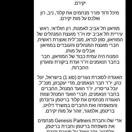
יקירם.
כל ודוד פורר מנחמים את קלוד, ניב, רון
ואלכס על מות יקירם.
זיאון תל אביב לאמנות, רון חולדאי, ראש
יית תל אביב יפו ויו"ר מועצת המנהלים של
יאון, סוזן לנדאו, מנכ"לית ואוצרת ראשית,
רי מועצת המנהלים והעובדים במוזיאון
אבלים על מותו.
מנוח היה עמית כבוד של המוזיאון, חבר
בר הנאמנים ויו"ר ועדת ביקורת ומועדון
החברות.
האגודה לסוכרת נעורים (סוג 1) בישראל, יונל
, יו"ר חבר הנאמנים, מדי יעקבזון, מנכ"ל,
ובל גריסריו, יו"ר הוועד המנהל, החברים
בר הנאמנים, חברי הוועד המנהל וצוות
גודה מנחמים את קלוד בריטמן גרונדמן
המשפחה ואת החברים במשרד דלויט,
בריטמן, אלמגור, זוהר על מות יקירם.
אדי שלו וחברת Genesis Partners מנחמים
את משפחת בריטמן וחברת בריטמן,
אלמגור, זהר ושות' על פטירת יקירם.