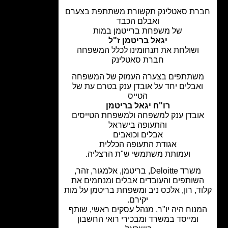
רת סאטלינק תקשורת משתתפת בצערם
ואבלם הכבד
של משפחת ברייטמן במות
יגאל בריטמן ז"ל
ושולחת את תנחומינו לכלל המשפחה
חברת סאטלינק
שתתפים בצערה העמוק של המשפחה
אבלים יחד על אובדן ענק בטרם עת של
הטייס
רו"ח יגאל בריטמן
ובדן ענק למשפחה ולמשפחת הטייסים
והתעופה בישראל
אבלים וכואבים
אגודת התעופה הכללית
ועמותת משתמשי ש"ת הרצליה.
משרד Deloitte, בריטמן, אלמגור, זהר,
שותפים והעובדים אבלים ומנחמים את
ד, רון, אלכס ניב ומשפחת בריטמן על מות
יקירם.
נוח היה יו"ר, מנהל עסקים ראשי, שותף
ומייסד במשרד ומבכירי רואי החשבון