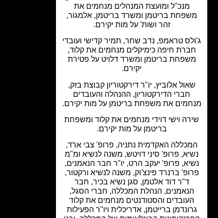
מנכ"ל ומועצת המנהלים מנחמים את
פחת בריטמן ומשרד בריטמן, אלמגור,
זהר ושות' על מות יקירם.
לס טראמפ, נדב שחר, תמיר קדישי ועובדי
ברת חיפה כימיקלים מנחמים את קלוד,
שפחת בריטמן ומשרד דלויט על פטירת
יקירם.
אול אלוביץ, יו"ר דירקטוריון קבוצת בזק,
חברי הדירקטוריון, ההנהלה והעובדים
מים את משפחת בריטמן על מות יקירם.
רה וישי דוידי מנחמים את קלוד ומשפחת
בריטמן על מות יקירם.
כללה האקדמית נתניה, פרופ' צבי ארד,
יא, פרופ' סיני דויטש, משנה לנשיא ומ"מ
יא, פרופ' יעקב הרט, יו"ר חבר הנאמנים,
ופ' ברנרד פינצ'וק, משנה לנשיא ורקטור,
ד"ר דוד אלטמן, סגן נשיא בכיר, חבר
נאמנים, הנהלת המכללה, חברי הסגל,
עובדים והסטודנטים מנחמים את קלוד
ונדמן ברייטמן, אדריכלית ויו"ר הפעילות