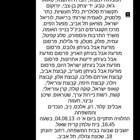
ג'אז
,
טבע
,
יד יצחק בן-צבי
,
יורוקום
תקשורת סלולרית
,
כלל תעשיות
,
כתר
פלסטיק
,
לאומית שירותי בריאות
,
לוריאל
ישראל
,
מוזיאון תל אביב
,
מפעל הפיס
,
מרכז הקונגרסים הבינ"ל בנייני האומה
,
משרד התרבות והספורט
,
סלע קפיטל
,
עמית, פולק, מטלון
,
פי גלילות
,
פרסום
מודעת אבל בעיתון גלובס
,
פרסום
מודעת אבל בעיתון הארץ
,
פרסום מודעת
אבל בעיתון ידיעות אחרונות
,
פרסום
מודעת אבל בעיתון ישראל היום
,
פרסום
מודעת אבל בעיתון מעריב
,
קבוצת אביב
,
קבוצת אורתם-מליבו
,
קבוצת אלון
,
קבוצת
ויולה
,
קבוצת חיפה
,
קבוצת עזריאלי
,
קואופ ישראל
,
קוקה קולה
,
קרן עזריאלי
,
קשת
,
רשות ניירות ערך
,
שטראוס
,
שיכון
ובינוי
,
תעוזה
אבלים: קלוד, רון, אלכס, ניב, הנכדים
והמשפחה.
ההלוויה תתקיים ביום א' ה- 04.08.13, בשעה
16.45, בית עלמין קרית שאול.
שבים שבעה בבית המשפחה, רחוב יהונתן
18, שכונת צהלה, תל אביב.