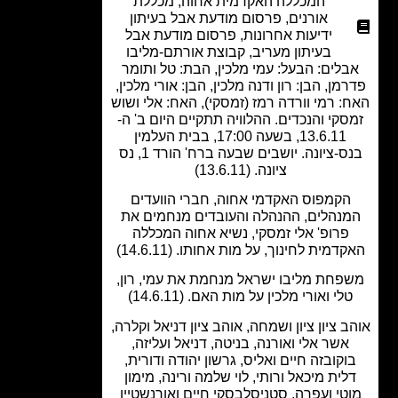
המכללה האקדמית אחוה
,
מכללת
אורנים
,
פרסום מודעת אבל בעיתון
ידיעות אחרונות
,
פרסום מודעת אבל
בעיתון מעריב
,
קבוצת אורתם-מליבו
לים: הבעל: עמי מלכין, הבת: טל ותומר
מן, הבן: רון ודנה מלכין, הבן: אורי מלכין,
: רמי וורדה רמז (זמסקי), האח: אלי ושוש
סקי והנכדים. ההלוויה תתקיים היום ב' ה-
13.6.11, בשעה 17:00, בבית העלמין
בנס-ציונה. יושבים שבעה ברח' הורד 1, נס
ציונה. (13.6.11)
הקמפוס האקדמי אחוה, חברי הוועדים
נהלים, ההנהלה והעובדים מנחמים את
פרופ' אלי זמסקי, נשיא אחוה המכללה
דמית לחינוך, על מות אחותו. (14.6.11)
פחת מליבו ישראל מנחמת את עמי, רון,
לי ואורי מלכין על מות האם. (14.6.11)
 ציון ציון ושמחה, אוהב ציון דניאל וקלרה,
אשר אלי ואורנה, בניטה, דניאל ועליזה,
וקובזה חיים ואליס, גרשון יהודה ודורית,
לית מיכאל ורותי, לוי שלמה ורינה, מימון
טי ועפרה, סטניסלבסקי חיים ואורנשטיין