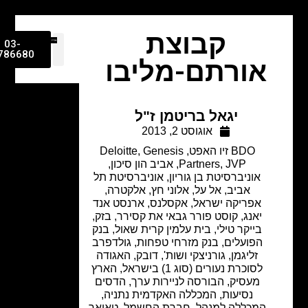
קבוצת
03-
9786680
אורתם-מליבו
יגאל בריטמן ז"ל
אוגוסט 2, 2013
BDO זיו האפט
,
Genesis
,
Deloitte
JVP
,
Partners
,
אביב הון סיכון
,
אוניברסיטת בן גוריון
,
אוניברסיטת תל
אביב
,
אל על
,
אלוני חץ
,
אלקטרה
,
אפריקה ישראל
,
אקסלנס
,
ארנסט אנד
יאנג, קוסט פורר גבאי את קסירר
,
בזק
,
בייקר טילי
,
בית עלמין קרית שאול
,
בנק
הפועלים
,
בנק מזרחי טפחות
,
גולדפרב
זליגמן
,
גורניצקי ושות'
,
דובק
,
האגודה
לסוכרת נעורים (סוג 1) בישראל
,
הארץ
מעסיק
,
הבורסה לניירות ערך
,
הדסים
נסיעות
,
המכללה האקדמית נתניה
,
המכללה למנהל
,
חברת החשמל
,
טאואר