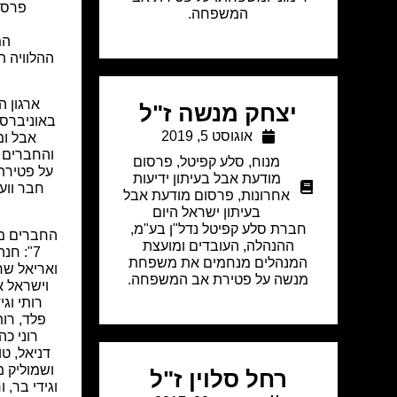
פרסו
המשפחה.
המ
ההלוויה 
ארגון 
יצחק מנשה ז"ל
באוניברסי
אוגוסט 5, 2019
אבל ו
והחברים 
מנוח
,
סלע קפיטל
,
פרסום
על פטירת 
מודעת אבל בעיתון ידיעות
חבר וועד
אחרונות
,
פרסום מודעת אבל
בעיתון ישראל היום
חברת סלע קפיטל נדל"ן בע"מ,
החברים מהל
ההנהלה, העובדים ומועצת
7": חנ
המנהלים מנחמים את משפחת
ואריאל שר,
מנשה על פטירת אב המשפחה.
וישראל א
רותי וגי
פלד, רות
רוני כה
דניאל, טו
ושמוליק מא
רחל סלוין ז"ל
וגידי בר, 