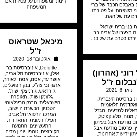
רימוני ומשפחתו על פטירת אם
באבלם הכבד של ברי
המשפחה.
בני משפחתו על פטירתו
ם עת של האח.
 בני ברית ישראל
 בצערו של אריה בר
ירתו בטרם עת של בנו.
מיכאל שטראוס
ז"ל
אוקטובר 18, 2020
Deloitte
,
אוניברסיטת בר
רוני (אהרון)
אילן
,
אוניברסיטת תל אביב
,
אושר עד
,
אסם
,
אסתי לאודר
,
בלום ז"ל
ארגון נכי צה”ל
,
בנק הפועלים
,
ינואר 8, 2021
ג'ורדאש
,
גורניצקי ושות'
,
גלוזמן ושות'
,
האופרה
ניברסיטה העברית
,
הישראלית
,
הבנק הבינלאומי
,
אקדמיה הלאומית
הטכניון
,
הכשרת היישוב
,
אלית למדעים
,
מגדל
המרכז הרפואי תל אביב
,
,
מנוח
,
סלע קפיטל
,
הפילהרמונית
,
התאחדות
ם מודעת אבל בעיתון
התעשיינים
,
התנועה
,
פרסום מודעת אבל
הקיבוצית
,
טמפו
,
יוניון מדיה
,
תון ידיעות אחרונות
,