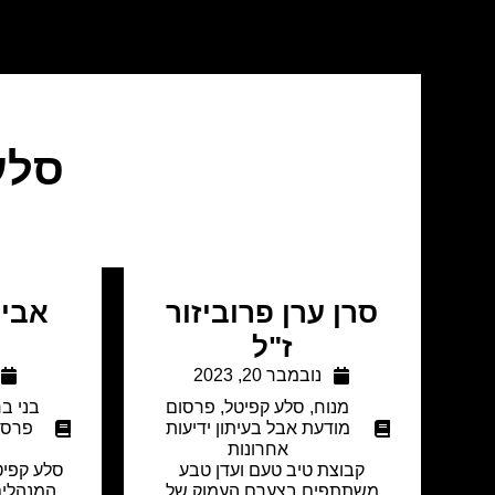
סלע
סרן ערן פרוביזור
אביה
ז"ל
נובמבר 20, 2023
מנוח
,
סלע קפיטל
,
פרסום
בני ב
מודעת אבל בעיתון ידיעות
פרסו
אחרונות
קבוצת טיב טעם ועדן טבע
סלע קפיט
משתתפים בצערם העמוק של
המנהלים