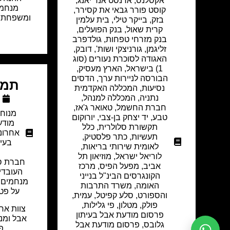
אקסלנס
,
ארנסט אנד יאנג,
מנחמי
קוסט פורר גבאי את קסירר
,
ומשפחתו 
בזק
,
בייקר טילי
,
בית עלמין
קרית שאול
,
בנק הפועלים
,
בנק מזרחי טפחות
,
גולדפרב
זליגמן
,
גורניצקי ושות'
,
דובק
,
האגודה לסוכרת נעורים (סוג
1) בישראל
,
הארץ מעסיק
,
הבורסה לניירות ערך
,
הדסים
תמר
נסיעות
,
המכללה האקדמית
נתניה
,
המכללה למנהל
,
חברת החשמל
,
טאואר ג'אז
,
מנוח
טבע
,
יד יצחק בן-צבי
,
יורוקום
מודע
תקשורת סלולרית
,
כלל
אחרונ
תעשיות
,
כתר פלסטיק
,
בעית
לאומית שירותי בריאות
,
לוריאל ישראל
,
מוזיאון תל
חברת סל
אביב
,
מפעל הפיס
,
מרכז
העובדי
הקונגרסים הבינ"ל בנייני
מנחמים א
האומה
,
משרד התרבות
על פט
והספורט
,
סלע קפיטל
,
עמית,
פולק, מטלון
,
פי גלילות
,
צוות ארג
פרסום מודעת אבל בעיתון
אבל ומנ
גלובס
,
פרסום מודעת אבל
פ