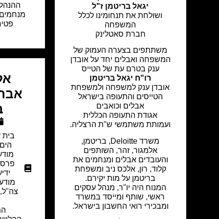
ההנהלה
יגאל בריטמן ז"ל
מנחמים 
ושולחת את תנחומינו לכלל
פטיר
המשפחה
חברת סאטלינק
משתתפים בצערה העמוק של
המשפחה ואבלים יחד על אובדן
ענק בטרם עת של הטייס
אל
רו"ח יגאל בריטמן
אובדן ענק למשפחה ולמשפחת
אברה
הטייסים והתעופה בישראל
אבלים וכואבים
ב
אגודת התעופה הכללית
ועמותת משתמשי ש"ת הרצליה.
בית ע
משרד Deloitte, בריטמן,
הים
אלמגור, זהר, השותפים
מודע
והעובדים אבלים ומנחמים את
פרסו
קלוד, רון, אלכס ניב ומשפחת
ידי
בריטמן על מות יקירם.
מודעת
המנוח היה יו"ר, מנהל עסקים
צה"ל
,
ראשי, שותף ומייסד במשרד
ומבכירי רואי החשבון בישראל.
המ