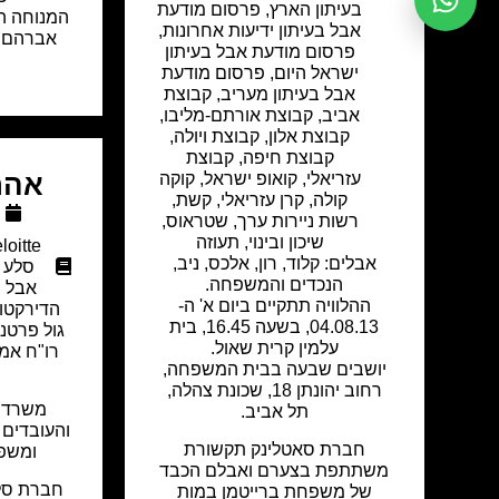
בעיתון הארץ
,
פרסום מודעת
המנוחה הי
אבל בעיתון ידיעות אחרונות
,
אברהם ב
פרסום מודעת אבל בעיתון
ישראל היום
,
פרסום מודעת
אבל בעיתון מעריב
,
קבוצת
אביב
,
קבוצת אורתם-מליבו
,
קבוצת אלון
,
קבוצת ויולה
,
קבוצת חיפה
,
קבוצת
אהרו
עזריאלי
,
קואופ ישראל
,
קוקה
קולה
,
קרן עזריאלי
,
קשת
,
רשות ניירות ערך
,
שטראוס
,
שיכון ובינוי
,
תעוזה
loitte
אבלים: קלוד, רון, אלכס, ניב,
סלע 
הנכדים והמשפחה.
אבל ב
ההלוויה תתקיים ביום א' ה-
הדירקטו
04.08.13, בשעה 16.45, בית
גול פרטנ
עלמין קרית שאול.
רו"ח אמ
יושבים שבעה בבית המשפחה,
רחוב יהונתן 18, שכונת צהלה,
תל אביב.
והעובדים 
חברת סאטלינק תקשורת
ומשפח
משתתפת בצערם ואבלם הכבד
חברת סלע
של משפחת ברייטמן במות