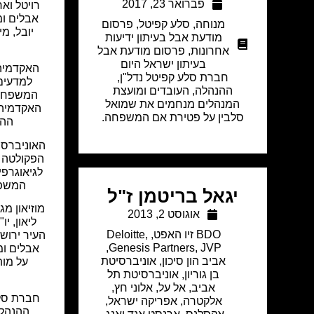
פברואר 23, 2017
רויטל ואר
אבלים ומ
מנוחה
,
סלע קפיטל
,
פרסום
יובל, מ
מודעת אבל בעיתון ידיעות
אחרונות
,
פרסום מודעת אבל
בעיתון ישראל היום
האקדמיה
חברת סלע קפיטל נדל"ן,
למדעים
ההנהלה, העובדים ומועצת
המשפחה 
המנהלים מנחמים את שמואל
האקדמיה 
סלבין על פטירת אם המשפחה.
ההי
האוניברסי
הפקולטה 
לגיאוגרפ
המשפח
יגאל בריטמן ז"ל
מוזיאון מג
אוגוסט 2, 2013
ליאון, י
BDO זיו האפט
,
,
Deloitte
העיר ירוש
,
Genesis Partners
,
JVP
אבלים ו
אביב הון סיכון
,
אוניברסיטת
על מות
בן גוריון
,
אוניברסיטת תל
אביב
,
אל על
,
אלוני חץ
,
חברת סלע
אלקטרה
,
אפריקה ישראל
,
ההנהלה