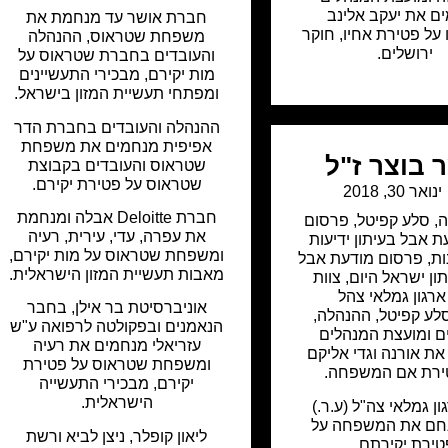
ם את יעקב אלינב
חברת אושר עד מנחמת את
על פטירת אחיו, חוקר
משפחת שטראוס, ההנהלה
ירושלים.
והעובדים בחברת שטראוס על
מות יקירם, מבכירי התעשיינים
ומפתחי תעשיית המזון בישראל.
ההנהלה והעובדים בחברת הדר
אפיפית מנחמים את משפחת
 בוצר ז"ל
שטראוס והעובדים בקבוצת
שטראוס על פטירת יקירם.
ינואר 30, 2018
חברת Deloitte אבלה ומנחמת
ה
,
סלע קפיטל
,
פרסום
את עפרה, עדי, עירית, רעיה
ת אבל בעיתון ידיעות
ומשפחת שטראוס על מות יקירם,
ות
,
פרסום מודעת אבל
מאבות תעשיית המזון הישראלית.
ון ישראל היום
,
צוות
ארגון גמלאי צהל
אוניברסיטת בר אילן, בחבר
ע קפיטל, ההנהלה,
הנאמנים ובפקולטה לרפואה ע"ש
ם ומועצת המנהלים
עזריאלי מנחמים את רעיה
ת אורנה וגדי אליקם
ומשפחת שטראוס על פטירת
ירת אם המשפחה.
יקירם, מבכירי התעשייה
הישראלית.
ון גמלאי צה"ל (ע.ר.)
חם את המשפחה על
ליאון קופלר, ניצן לביא ורשת
טירת יקירתם.