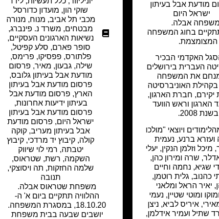
יוניליוור
,
כלל תעשיות
,
לידר
ם מודעת אבל בעיתון
שוקי הון
,
מועדון כדורסל
ישראל היום
מכבי תל אביב
,
מנוח
,
מנורה
שפחה אבלה.
מבטחים
,
משרד נ. פינברג
,
תתקיים בחוג המשפחה
נשיאות הארגונים העסקיים
,
המצומצמת.
סופר פארם
,
סלע קפיטל
,
פלתורס
,
פפסיקו
,
פרימס,
הסגל האקדמי הבכיר
שילה, גבעון, מאיר
,
פרסום
טה העברית בירושלים
מודעת אבל בעיתון גלובס
,
מנחם את המשפחה
פרסום מודעת אבל בעיתון
בקהילת האוניברסיטה
הארץ
,
פרסום מודעת אבל
יקירם, חברת הארגון,
בעיתון ידיעות אחרונות
,
 הארגון וראש הוועד
פרסום מודעת אבל בעיתון
בשנת 2008.
ישראל היום
,
פרסום מודעת
ימודים ויוצאי "מולכו
אבל בעיתון מעריב
,
קוקה
ה ועזרא ברנע, נעמית
קולה
,
קיבוץ יד מרדכי
,
קיבוץ
 מיכל וזלמן הנקין, יעלי
יטבתה
,
רמי לוי שיווק
דלר, שרה ומירון כהן,
השקמה
,
רשת
,
שטראוס
,
די שגיא, נחמה וחיים
שלמה החזקות
,
תה ויסוצקי
,
י כהנוב, גלית רוטמן,
תנובה
ן, יאיר הראל ומלאני
משפחת שטראוס אבלה.
מוקו ומוטי שטיין, נעמי
ההלוויה תתקיים ביום א' ה-
ירי, איריס לביא, ניצן
18.10.20, במסגרת המשפחה.
ורד שתיל ועמיר אידלמן,
יושבים שבעה בבית משפחת