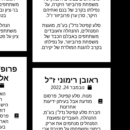
משפחת פרוביזור היקרה, על
משתתפים 
נפילתו בקרב של בנם ואחיהם
בר-ציון ו
היקר, סרן ערן פרוביזור ז"ל.
בטר
סלע קפיטל נדל"ן בע"מ, מועצת
הנהלת
המנהלים, ההנהלה והעובדים
משתתפים
משתתפים באבלם הכבד ש
ל
ציון על פט
משפחת פרוביזור, על נפילתו
בקרב להגנת המולדת של יקירם.
פרופ' 
אלנ
ראובן רימוני ז"ל
נובמבר 24, 2022
האו
מנוח
,
סלע קפיטל
,
פרסום
ה
מודעת אבל בעיתון ידיעות
הישר
אחרונות
דוד
חברת סלע קפיטל נדל"ן בע"מ,
פרסו
ההנהלה, העובדים ומועצת
הארץ
המנהלים מנחמים את אריק
בעי
רימוני ומשפחתו על פטירת אבי