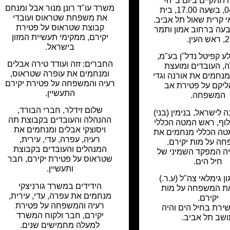
 תתקיים ביום ב' ה-
משרד עו"ד רונן מנור אבל ומנחם
04.06.12, בשעה 17.00, בית
את משפחת שטראוס ועובדי
י קרית שאול תל אביב.
קבוצת שטראוס על פטירת
עה ברחוב אמון ותמר
יקירם, ממקימי תעשיית המזון
2, ראש העין.
בישראל.
 קפיטל נדל"ן בע"מ,
החברים: זזה ועודד טירה אבלים
, העובדים ומועצת
ומנחמים את עופרה שטראוס,
נחמים את אורנה וגדי
רעיה והמשפחה על פטירת יקירם
ליקם על פטירת אב
התעשיין.
המשפחה.
שלום זידלר, חברי הבורד,
 לישראל, בנימין (בני)
ההנהלה והעובדים בקבוצת תה
לוף, ראש המטה הכללי
ויסוצקי אבלים ומנחמים את
טה הכללי מנחמים את
רעיה, עפרה, עדי, עירית,
ה על מות יקירם.
המנהלים והעובדים בקבוצת
ה המפקד השמיני של
שטראוס על פטירת יקירם, חבר
חיל הים.
ותעשיין.
ן גימלאי צה"ל (ע.ר.)
הידידים במשרד גורניצקי
ת המשפחה על מות
מנחמים את עפרה, עדי, עירית,
יקירם.
רעיה והמשפחה על פטירת
ירת בחיל הים והיה
יקירם, חבר ולקוח המשרד
שב תל אביב.
למעלה מחמישים שנים.