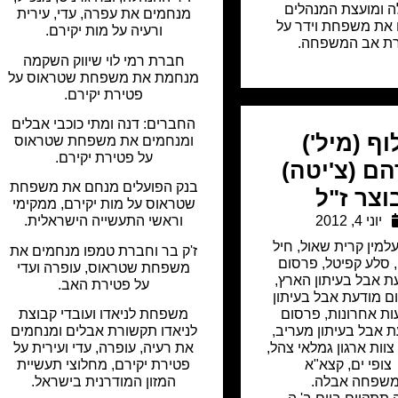
 ומועצת המנהלים
מנחמים את עפרה, עדי, עירית
את משפחת וידר על
ורעיה על מות יקירם.
ת אב המשפחה.
חברת רמי לוי שיווק השקמה
מנחמת את משפחת שטראוס על
פטירת יקירם.
החברים: דנה ומתי כוכבי אבלים
וף (מיל')
ומנחמים את משפחת שטראוס
על פטירת יקירם.
ם (צ'יטה)
בנק הפועלים מנחם את משפחת
וצר ז"ל
שטראוס על מות יקירם, ממקימי
יוני 4, 2012
וראשי התעשייה הישראלית.
למין קרית שאול
,
חיל
ז'ק בר וחברת טמפו מנחמים את
,
סלע קפיטל
,
פרסום
משפחת שטראוס, עופרה ועדי
ת אבל בעיתון הארץ
,
על פטירת האב.
ם מודעת אבל בעיתון
עות אחרונות
,
פרסום
משפחת לניאדו ועובדי קבוצת
 אבל בעיתון מעריב
,
לניאדו תקשורת אבלים ומנחמים
צוות ארגון גמלאי צהל
,
את רעיה, עופרה, עדי ועירית על
צופי ים
,
קצא"א
פטירת יקירם, מחלוצי תעשיית
שפחה אבלה.
המזון המודרנית בישראל.