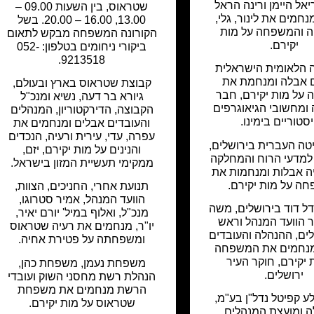
יאל היימן ורינה הראל
שטראוס, בין השעות 09.00 –
נחמים את לינור, גלי,
13.00, 16.00 – 20.00. בשל
יה והמשפחה על מות
הקורונה המשפחה מבקש לתאום
יקירם.
ביקורי ניחומים בטלפון: 052-
9213518.
 הלאומית הישראלית
 אבלה ומנחמת את
קבוצת שטראוס בארץ ובעולם,
על מות יקירם, חבר
גיורא בר דעה, נשיא ומנכ"ל
ומחשובי הגיאוגרפים
הקבוצה, הדירקטוריון, המנהלים
סטוריים בימינו.
והעובדים אבלים ומנחמים את
עפרה, עדי, עירית ורעיה, הנכדים
טה העברית בירושלים,
והנינים על מות יקירם, יזם,
למדעי הרוח והמחלקה
ממקימי תעשיית המזון בישראל.
יה אבלות ומנחמות את
ה על מות יקירם.
תנועת אחרי, החניכים, הצוות,
הוועד המנהל, אמיר סטרוגו,
דל דוד בירושלים, משה
מנכ"ל, ואלוף במיל' יורם יאיר,
ו"ר הוועד המנהל וראש
יו"ר, מנחמים את רעיה שטראוס
לים, ההנהלה והעובדים
ומשפחתה על פטירת אחיה.
מנחמים את המשפחה
 יקירם, חוקר העיר
משפחת נעמן, משפחת כהן,
ירושלים.
הנהלת רשת מחסני השוק ועובדי
הרשת מנחמים את משפחת
 קפיטל נדל"ן בע"מ,
שטראוס על מות יקירם.
 ומועצת המנהלים