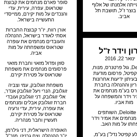
סופר פארם מנחמים את קבוצת
יתה אלמנתו של אלוף
שטראוס, עפרה, עירית, עדי
וצר ז"ל, תושבת תל
והנכדים על מות יקירם, ממייסדי
אביב.
התעשייה בישראל.
אורן רווח, יו"ר קבוצת החברות
אסתי לאודר בישראל, ההנהלה
והעובדים מנחמים את עופרה
שטראוס ומשפחתה על מות
ן וידר ז"ל
אביה.
ינואר 22, 2016
סוזן ופדול מזאוי וחברת מזאוי
De
,
גול פרטנרס
,
מנוח
,
פרסומים מנחמים את משפחת
קפיטל
,
פרסום מודעת
שטראוס על פטירת יקירם.
עיתון ידיעות אחרונות
ריון וההנהלה בחברת
משפחת זוגלובק, עמי וצביה
רס בע"מ מנחמים את
זוגלובק, הנרי ויעל זוגלובק אנדר,
יר וידר והמשפחה על
אלי זוגלובק, דני זוגלובק ועובדי
מות אביו.
חברת זוגלובק אבלים ומנחמים
את עופרה, עירית, עדי ורעיה
משרד Deloitte, השותפים
שטראוס על פטירת יקירם,
מנחמים את אמיר וידר
תעשיין וחבר מנהריה.
תו על מות האב.
האופרה הישראלית, דני גילרמן,
 קפיטל נדל"ן בע"מ,
יו"ר ההנהלה, וצח גרניט, מנכ"ל,