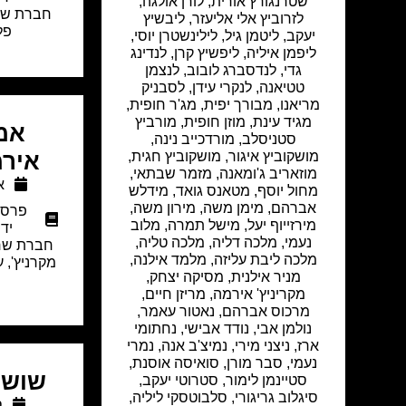
שטרנגורץ אורית, לורן אולגה,
חברת שחל
לזרוביץ אלי אליעזר, ליבשיץ
פל
יעקב, ליטמן גיל, לילינשטרן יוסי,
ליפמן איליה, ליפשיץ קרן, לנדינג
גדי, לנדסברג לובוב, לנצמן
טטיאנה, לנקרי עידן, לסבניק
מריאנו, מבורך יפית, מג'ר חופית,
מגיד עינת, מוזן חופית, מורביץ
אמה
סטניסלב, מורדכייב נינה,
אירמ
מושקוביץ איגור, מושקוביץ חגית,
מוזאריב ג'ומאנה, מזמר שבתאי,
או
מחול יוסף, מטאנס גואד, מידלש
אברהם, מימן משה, מירון משה,
פרסו
מירזייוף יעל, מישל תמרה, מלוב
יד
נעמי, מלכה דליה, מלכה טליה,
חברת שח
מלכה ליבת עליזה, מלמד אילנה,
מקרניץ', 
מניר אילנית, מסיקה יצחק,
מקריניץ' אירמה, מריזן חיים,
מרכוס אברהם, נאטור עאמר,
נולמן אבי, נודד אבישי, נחתומי
ארז, ניצני מירי, נמיצ'ב אנה, נמרי
נעמי, סבר מורן, סואיסה אוסנת,
שושנ
סטיינמן לימור, סטרוטי יעקב,
סיגלוב גריגורי, סלבוטסקי ליליה,
ס