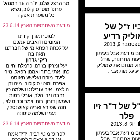
מר הרצל שלם, יו"ר הועד המנהל
פרופ' מוטי סוקולוב, נשיא
וכל משפחת אפקה
ו ז"ל של
מודעת השתתפות הארץ 23.6.14
ליק רדיע
למוטי ומורן יקירינו
המומים ודואבים עמכם
פטמבר 9, 2013
על לכתה הפתאומי של חברתנו
ם מודעת אבל בעיתון
האהובה
יעות אחרונות
,
שחל
ריקי גדרון
חל מנחם את שמוליק
יעל ומרקו בז'רנו, כרמלה וחיים
ע על מות אביו.
כהן, אתי ברוך ואמנון רפאל, מירי
ליעד, מוקה ואלישע האוסמן,
אפרת ומוטי סוקולוב, מיה ודן
הולצמן, איה עזרילנט ושלמה כץ,
זהבה וגדי הלר, אורלי רמות
ושמעון דורון, רותי וימר וכריס לוין,
ל של ד"ר זיו
חנה שפירא ואריה קאושנסקי,
נעמי ושלמה טיסונה
פלר
מודעת השתתפות הארץ 23.6.14
יולי 8, 2013
ם מודעת אבל בעיתון
לפרופ' מוטי רביד, ידיד אמת
יעות אחרונות
,
שחל
אגודה ישראלית לסוכרת