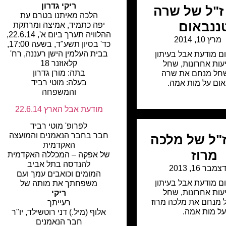
ריקי גדרון
"ל של שרה
הלכה מאיתנו בטרם עת
ננבאום
יפה כתמיד, אמיצה ומרתקת
ההלוויה תערך ביום א', 22.6.14,
מרץ 10, 2014
כד' בסיון תשע"ד, בשעה 17:00,
בבית העלמין הישן רעננה, רח'
ם מודעת אבל בעיתון
קלאוזנר 18
יעות אחרונות
,
שחל
בתה: מורן גדרון
שחל מנחם את שרה
בעלה: מוטי רביד
ום על מות אמה.
והמשפחה
מודעת אבל הארץ 22.6.14
לפרופ' מוטי רביד
חבר בחבר הנאמנים והמועצה
"ל של מלכה
האקדמית
מרוז
של אפקה – המכללה האקדמית
להנדסה בתל אביב
צמבר 16, 2013
המומים וכואבים עמך ועם
ם מודעת אבל בעיתון
משפחתך את מותה של
יעות אחרונות
,
שחל
ריקי
 מנחם את מלכה מרוז
רעייתך
ל מות אמה.
אלוף (מיל.) דני רוטשילד, יו"ר
חבר הנאמנים