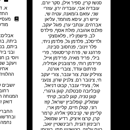
סנשז קרין, ספיר אילן, סקר יורם,
א. ד
עובדיה אבי, עובדיה ירון, עוזרי
החד
שני, עזאם ג'ומאנה, עטיה שי,
מעסיק
עייש רון, עיסא מוחמד, עליאן
מודע
אברהים, ענתבי ערן, פוגל יעקב,
פולנס אהובה, פולת אסף, פילדס
אבלים: 
לב, פישמן ליז , פלאסצקי
ביתה, בתה
ולדיסלב, פלדמן גל, פלדמן ניתי,
ביתם, בנה
פלר זינובי, פנחסוב סבינה,
ובני בי
פרהנג שי, פרח קריסטופר, פרי
ויוסי בן ח
בילי, פריד מאיה, פרידמן אייל,
ויעקב שמו
פרידמן רותי, פרצובניק אמיליה,
אחיות
פרתום עודד, צוברי אורנה,
ההלוויה
צוויליק ענת, צור ענבר, צורי יעקב
חי, צינובר רם, צלניק שרון, צנעני
יושבים 
אלי, צעידי ענבר, קבוט דניאל,
רחוב בן צ
קובליובה סבטלנה, קוגן גרגורי,
המנוחה הי
קוגן טניה, קוגן לובוב, קויתי
דואק ז"
שמוליק, קופלוביץ ישראל, קזז
רוני, קטלן חיים, קליימן ארי,
קליימן שי, קניבסקי אליהו, קרמר
קרן, קרצו איציק, רדיע שמואל,
נחמה ד
רובינזון דגנית, רובינשטיין יואב,
רווח עליזה, רוטשטיין מתן, רויטמן