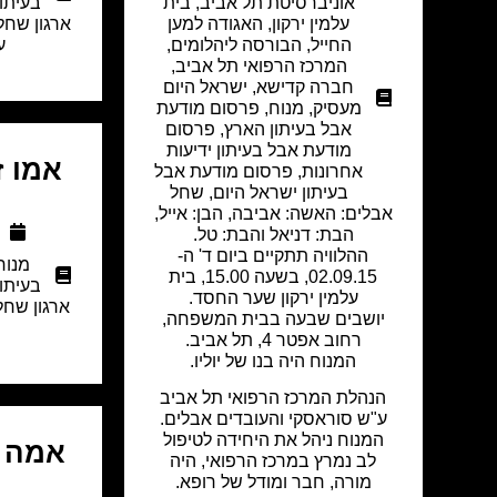
אוניברסיטת תל אביב
,
בית
בעיתון
עלמין ירקון
,
האגודה למען
ארגון שחל
החייל
,
הבורסה ליהלומים
,
ע
המרכז הרפואי תל אביב
,
חברה קדישא
,
ישראל היום
מעסיק
,
מנוח
,
פרסום מודעת
אבל בעיתון הארץ
,
פרסום
מודעת אבל בעיתון ידיעות
אמו 
אחרונות
,
פרסום מודעת אבל
בעיתון ישראל היום
,
שחל
אבלים: האשה: אביבה, הבן: אייל,
הבת: דניאל והבת: טל.
ההלוויה תתקיים ביום ד' ה-
מנוח
02.09.15, בשעה 15.00, בית
בעיתון
עלמין ירקון שער החסד.
ארגון שח
יושבים שבעה בבית המשפחה,
רחוב אפטר 4, תל אביב.
המנוח היה בנו של יוליו.
הנהלת המרכז הרפואי תל אביב
ע"ש סוראסקי והעובדים אבלים.
המנוח ניהל את היחידה לטיפול
אמה ז
לב נמרץ במרכז הרפואי, היה
מורה, חבר ומודל של רופא.