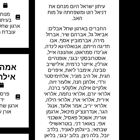
עיתון ישראל היום מנחם את
דניאל רוט ומשפחתה על מות
מנוח
האב.
בעיתון
ארגון שחל
החברים בארגון שחל אבלים:
עובדת ה
אביאל גל, אברהם שיר, אברזל
מירה, אברמוביץ אסף, אבו
חדיגה הייתם, אבואלהיגא לינדה,
אג'ינדו סמראוט, אוהנונה אייל,
אוסטרובסקי יבגני, אופנהיים
אורלין, אייזנר כרמית, אילישייב
אמה 
סבינה, אימבר ליאת, איפרים
אילת
חגית, אל היב מוניר, אלחימיסטר
ורדי, אלחנן חנה, אלעזר זיוה,
אלקיים אילנה, אלקלעי ברכה,
אלראי יורם, אלראי נחמה, אלראי
פרסו
אירית, אלראי ארז, אלראי הילה,
יד
אלראי יריב, אמר אלעד, אנגל
ארגון שח
הגר, אנדרונצ'יק מיכאל, ארגמן
אורן 
אורית, אשכול פאסיל, אשכנזי
אפי, באואר דני, בוטראשוילי
שבתאי, בייגלמן לאוניד, בלדב
יובל, בלה ניצן, בלוב יבגני, בליאן