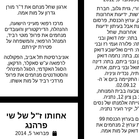
ארגון שחל מנחם את ד"ר מורן
ורי
,
גזית גלוב
,
חברת
גדרון על מות אמה.
שות
,
ידיעות אחרונות
,
ערוץ הכנסת
,
פרסום
מרכז רפואי מעייני הישועה,
ת אבל בעיתון ידיעות
ההנהלה, הדירקטוריון והעובדים
אחרונות
,
שחל
מנחמים את פרופ' מוטי רביד,
בתה: יפה דואק ובני
המנהל הרפואי, והמשפחה על
: פלורה ועמי רז ובני
פטירת יקירתם.
: חיים ואלישבע דואק
תם, בתה: נחמה דואק
אוניברסיטת תל אביב, הפקולטה
נן ובני ביתם, בתה: דינה
לרפואה ע"ש סאקלר, הדקאן,
אל ובני ביתם, אחיה,
הסגל האקדמי, הסגל המינהלי
יה, נכדיה וניניה.
והסטודנטים מנחמים את פרופ'
 התקיימה ביום א' ה-
מרדכי רביד על מות אשתו.
02.09.12.
שבעה בבית המנוחה,
יון 12, נתניה.
יתה אלמנתו של נסים
ל, יקיר העיר נתניה.
אחותו ז"ל של שי
החברים בערוץ הכנסת 99
פרהנג
ובחדשות ערוץ 2 מנחמים את
ואק על מות אמה.
פברואר 5, 2014