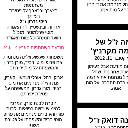
 מנחמת את ד"ר זיו
משתתפת
ר על מות אמו.
בצערך ובכאבך על פטירת
רעייתך
ריקי גדרון ז"ל
ארדון רובינשטיין יו"ר האגודה
מוטי פרלמוטר, מנכ"ל
הוועד המנהל וכל צוות האגודה
 ז"ל של
מודעת השתתפות הארץ 24.6.14
ה מקרניץ'
משפחות שעשוע וזליכה מנחמות
קטובר 11, 2012
את פרופ' מוטי רביד, מורן גדרון
ם מודעת אבל בעיתון
והמשפחה על מות יקירתם.
יעות אחרונות
,
שחל
ל מנחמת את אירמה
אריק ורחל, אורלי ושמעון, קארין,
עובדת החברה, על מות
ענת והילה מנחמים את מוטי
אמה.
רביד, מורן גדרון והמשפחה על
פטירת יקירתם.
חברת לבנת פורן, המרכז
למימוש זכויות רפואיות, לבנת
פורן והעובדים מנחמים את פרופ'
ה דואק ז"ל
מוטי רביד ומשפחתו על פטירת
אשתו.
פטמבר 3, 2012