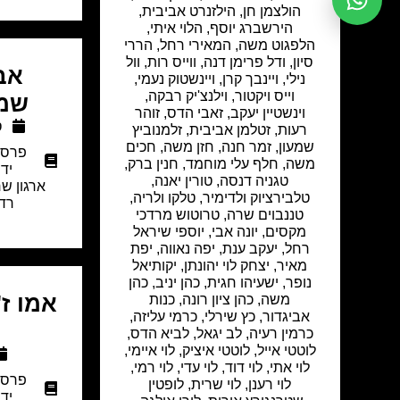
הולצמן חן, הילזנרט אביבית,
הירשברג יוסף, הלוי איתי,
הלפגוט משה, המאירי רחל, הררי
סיון, ודל פרימן דנה, ווייס רות, וול
אבי
נילי, ויינבך קרן, ויינשטוק נעמי,
וייס ויקטור, וילנצ'יק רבקה,
שמו
וינשטיין יעקב, זאבי הדס, זוהר
ס
רעות, זטלמן אביבית, זלמנוביץ
שמעון, זמר חנה, חזן משה, חכים
פרסו
משה, חלף עלי מוחמד, חנין ברק,
יד
טגניה דנסה, טורין יאנה,
ארגון ש
טלבירציוק ולדימיר, טלקו ולריה,
רדי
טננבוים שרה, טרוטוש מרדכי
מקסים, יונה אבי, יוספי שיראל
רחל, יעקב ענת, יפה נאווה, יפת
מאיר, יצחק לוי יהונתן, יקותיאל
נופר, ישעיהו חגית, כהן יניב, כהן
אמו ז"
משה, כהן ציון רונה, כנות
אביגדור, כץ שירלי, כרמי עליזה,
כרמין רעיה, לב יגאל, לביא הדס,
לוטטי אייל, לוטטי איציק, לוי איימי,
לוי אתי, לוי דוד, לוי עדי, לוי רמי,
פרסו
לוי רענן, לוי שרית, לופטין
יד