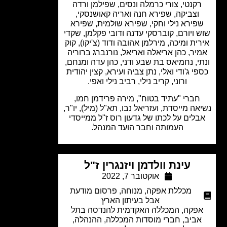
קנטי,
צורי כרמלה ונסים,
שפילמן ורדה
וצביקה,
שפירא חנה ואריה קאושנסקי,
פירא נילי וחקי,
שפירא שולמית,
שפירא
 ויורם,
קוברסקי עדנה ודובי פקלמן, שקדי
ית ומיכה,
מירלמן אהובה ודוד (צ'יקו), קוק
יר,
כהן אריאלה ואריאל, נורנברג ברוריה
י, נחמיאס בת שבע ודני,
כהן עדה ומנחם,
י ג'ודי ואלי,
נתן צביה ועירא,
קצין יהודית
ורוני, קריב נילי, רביב נילי ואפי.
חברי "עתיד בטוח", מירה פרידמן חמו,
ה מייסדת, ועזריאל נבו, תא"ל (מיל), יו"ר,
לים על לכתו של גדעון רוס ז"ל ממייסדי
העמותה וחבר הועד המנהל.
עינת וולדמן ויזנגרין ז"ל
אוקטובר 7, 2022
מכללת אפקה
,
מנוחה
,
פרסום מודעת
אבל בעיתון הארץ
פקה, המכללה האקדמית להנדסה בתל
ביב, חברי מוסדות המכללה, ההנהלה,