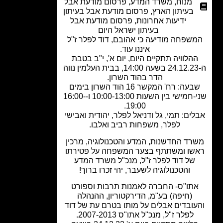
מנוח
,
משרד המדע
,
פרסום מודעת אבל
בעיתון הארץ
,
פרסום מודעת אבל בעיתון
ידיעות אחרונות
,
פרסום מודעת אבל
בעיתון ישראל היום
שפחה מודיעה כי אהובם, דוד לפלר ז"ל
איננו עוד.
הלוויה תתקיים היום, יום א', י"ב בטבת
ה-24.12.23 בשעה 14:00, בבית העלמין נווה
הדר בהוד השרון.
שבעה: רח' המקשר 16 הוד השרון בימים
שני-חמישי בין השעות 10:00-13:00 ו-16:00-
19:00.
ים: תמי, גל ודניאל לפלר, יהודית ואבישי
לפלר, משפחות רביב ואלבו.
רד החדשנות, המדע והטכנולוגיה, מרכין
שו ומשתתף בצער המשפחה על פטירתו
של דוד לפלר ז"ל, מנכ"ל משרד המדע
והטכנולוגיה לשעבר, יהי זכרו ברוך!
תו"ס- החברה לאמנות תרבות וספורט
(חיפה) בע"מ, הדירקטוריון, ההנהלה
עובדים אבלים על מותו בטרם עת של דוד
לפלר ז"ל, מנכ"ל אתו"ס 2007-2013.