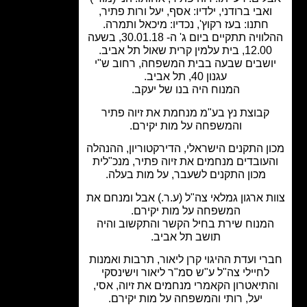
אבי ברודני, ילדיו: אסף, יעל ורות פתיר,
חתנו: בעז רקוץ', נכדיו: מיכאל ותמרה.
ההלוויה תתקיים ביום ג' ה- 30.01.18, בשעה
12.0, בית עלמין קרית שאול תל אביב.
ושבים שבעה בבית המשפחה, רחוב ש"י
עגנון 40, תל אביב.
המנוח היה בנו של יעקב.
קבוצת נץ בע"מ מנחמת את זיוה פתיר
והמשפחה על מות יקירם.
ן התקנים הישראלי, הדירקטוריון, ההנהלה
עובדים מנחמים את זיוה פתיר, מנכ"לית
מכון התקנים לשעבר, על מות בעלה.
ת ארגון גמלאי צה"ל (ע.ר.) אבל ומנחם את
המשפחה על מות יקירם.
מנוח שירת בחיל הקשר והתקשוב והיה
תושב תל אביב.
י ועדת ההיגוי קרן ליאור, תרבות ואמנות
לחיילי צה"ל ע"ש סמ"ר ליאור וישינסקי
תיאטרון הקאמרי מנחמים את זיוה, אסי,
יעל, רותי והמשפחה על מות יקירם.