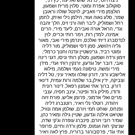
ניצה ויוסי,
כרמל שוש ואליעזר, כץ דני,
וקולוב אפרת ומוטי,
סלוין מרית ושמעון,
ולצמן מירי וזאביק, לוינטל שולה וראובן
, סלע נאוה ועוזי, הילמן נילי ואיתן, לחמן
ל ושמוליק,
ליבר חוה ורני זיס,
הלך זהבה
די, הראל אורה ואבירם, ליעד מירי,
הרים
אמינה,
למדן רות,
וימר רותי וכריס, לוין
סברג דיתי ואלכס, וינרמן מירי ואבי, מאור
ליה ויהושע, סמן דסי ושמוליק, מור דליה
מוטי רביד,
גרינשטיין עדנה וחנוך כרמלי,
ון ורדה ושמעון, מטלון רותי וניסו,
דגני רינה
בי,
דובר יעל וגדעון,
זרנקין רותי ועדי,
מידן
מירי ומשה, טיסונה נעמי ושלמה, מילוא
שבע ורוני,
דורון שולה ומאיר עיני,
טל דליה
יקה, ידין אילן,
בר שלמה ורות עמית, דינאי
ורון, ברוך אתי ואמנון רפאל, דינור רונית
דודו,
מיליק ג'וד ופיטר,
עינב חסיה, ענבי
ים ואלי אדמוני,
פרומן אליש,
פורת זיוה
ויהודה,
רוטלוי נלי ויאיר,
רוטנברג דליה
נחס,
שוחט תמי ויורם,
שולמן אמה ונוויל,
יאט אילנה וגדעון,
שטיין גילה ומאיר כהן,
יר רובי ויורם,
פינברג עופרה וג'קי שדה,
צקי חוה ועמוס,
פלמן ורדה וחיים,
פרופר
 וגדי, פרסבורגר ברוריה,
פרץ לאה ויאיר