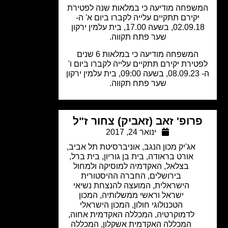
שפחה מודיעה כי במלאות שנה לפטירת
יקירם תתקיים עלייה לקברו ביום א' ה-
02.09.18, בשעה 17.00, בית עלמין ירקון
שער פתח תקווה.
המשפחה מודיעה כי במלאות 6 שנים
טירת יקירם תתקיים עלייה לקברו ביום ו'
ה- 08.09.23, בשעה 09:00, בית עלמין ירקון
שער פתח תקווה.
רופ' זאב (זאביק) צחור ז"ל
ינואר 24, 2017
אג'יק מכון הנגב
,
אוניברסיטת תל אביב
,
אורט בראודה
,
בית בן גוריון
,
בית ברל
,
בצלאל
,
האקדמיה למוסיקה ולמחול
בירושלים
,
החברה ההיסטורית
הישראלית
,
המועצה להנצחת נשיאי
ישראל וראשי ממשלותיה
,
המכון
הטכנולוגי חולון
,
המכון הישראלי
לדמוקרטיה
,
המכללה האקדמית אחוה
,
המכללה האקדמית אשקלון
,
המכללה