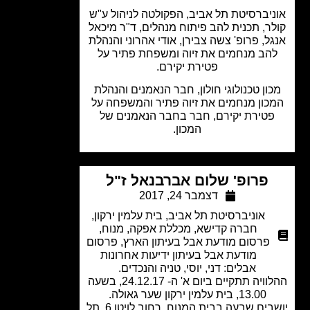
יברסיטת תל אביב, הפקולטה לניהול ע"ש
ר, תכנית להב פיתוח מנהלים, ד"ר מיכאל
ל, פרופ' צשה צבירן, אודי אהרוני והנהלת
הב מנחמים את זיוה ומשפחת פתיר על
פטירת יקירם.
ון טכנולוגי חולון, חבר הנאמנים והנהלת
כון מנחמים את זיוה פתיר והמשפחה על
טירת יקירם, חבר בחבר הנאמנים של
המכון.
פרופ' שלום אברבנאל ז"ל
דצמבר 24, 2017
אוניברסיטת תל אביב
,
בית עלמין ירקון
,
חברה קדישא
,
מכללת אפקה
,
מנוח
,
פרסום מודעת אבל בעיתון הארץ
,
פרסום
מודעת אבל בעיתון ידיעות אחרונות
אבלים: דני, יוסי, טניה והנכדים.
ההלוויה תתקיים ביום א' ה- 24.12.17, בשעה
13.00, בית עלמין ירקון שער גאולה.
יושבים שבעה בבית המנוח, רחוב לויטן 6, תל