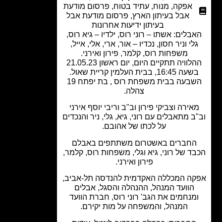
אפקה
,
מנוח
,
עתיד בטוח
,
פרסום מודעת
אבל בעיתון הארץ
,
פרסום מודעת אבל
בעיתון ידיעות אחרונות
בלים: אשתו – רוני רוס, ילדיו – גיא רוס,
לי וניר חסון, נכדיו – אור, ארי, אלי, אייל,
משפחות רוס, קלמר, פירון ואירני.
ההלוויה תתקיים היום, יום ראשון 21.05.23
 16:45, בבית העלמין קריית שאול.
השבעה בבית משפחת רוס , בת יפתח 19
צהלה.
אירה וצביקי פירון וב"ב וריבי יוסף אירני
ב מתאבלים עם רוני, גיא, גלי, ניר והנכדים
על לכתו של אהובם.
חברים באשטרום משתתפים באבלם
בד של
רוני, גיא וגלי, משפחות רוס, קלמר,
פירון ואירני.
ה המכללה האקדמית להנדסה תל-אביב,
הוועד המנהל, ההנהלה והסגל, אבלים
מנחמים את הגב' רוני רוס, חברת הוועד
המנהל, והמשפחה על מות יקירם.