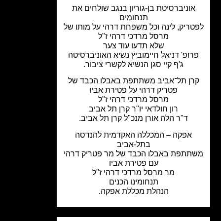
אוניברסיטת בן-גוריון בנגב
שולחים את
תנחומים
ריק, לינה וכל משפחת דרהי על מותו של
מרסל מרדכי דרהי ז"ל
שלא תדעו עוד צער
רופ' דניאל חיימוביץ נשיא האוניברסיטה
ג'ף קיי
סגן הנשיא לקשרי ציבור.
רן תל־אביב משתתפת באבלו הכבד של
פטריק דרהי על פטירת אביו
מרסל מרדכי דרהי ז"ל
רון חולדאי יו"ר
קרן תל אביב
ד"ר הלה אורן מנכ"ל קרן תל אביב.
אפקה – המכללה האקדמית להנדסה
בתל-אביב
תתפת באבלו הכבד של מר פטריק דרהי
עם פטירת אביו
מר מרסל מרדכי דרהי ז"ל
תנחומינו הכנים
הנהלת מכללת אפקה.