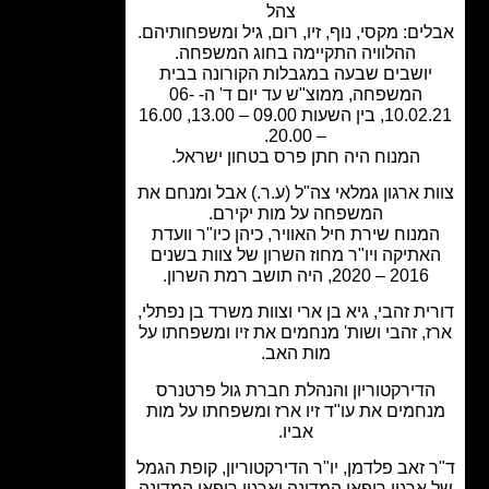
צהל
ים: מקסי, נוף, זיו, רום, גיל ומשפחותיהם.
ההלוויה התקיימה בחוג המשפחה.
יושבים שבעה במגבלות הקורונה בבית
המשפחה, ממוצ"ש עד יום ד' ה- 06-
10.02.21, בין השעות 09.00 – 13.00, 16.00
– 20.00.
המנוח היה חתן פרס בטחון ישראל.
ת ארגון גמלאי צה"ל (ע.ר.) אבל ומנחם את
המשפחה על מות יקירם.
מנוח שירת חיל האוויר, כיהן כיו"ר וועדת
תיקה ויו"ר מחוז השרון של צוות בשנים
2016 – 2020, היה תושב רמת השרון.
ית זהבי, גיא בן ארי וצוות משרד בן נפתלי,
, זהבי ושות' מנחמים את זיו ומשפחתו על
מות האב.
דירקטוריון והנהלת חברת גול פרטנרס
חמים את עו"ד זיו ארז ומשפחתו על מות
אביו.
 זאב פלדמן, יו"ר הדירקטוריון, קופת הגמל
ארגון רופאי המדינה וארגון רופאי המדינה