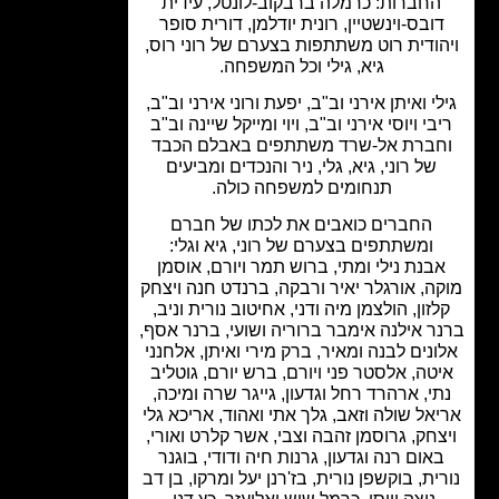
חברות: כרמלה ברבקוב-לונטל, עידית
ובס-וינשטיין, רונית יודלמן, דורית סופר
ודית רוט משתתפות בצערם של רוני רוס,
גיא, גילי וכל המשפחה.
י ואיתן אירני וב"ב, יפעת ורוני אירני וב"ב,
בי ויוסי אירני וב"ב, ויוי ומייקל שיינה וב"ב
ברת אל-שרד משתתפים באבלם הכבד
של רוני, גיא, גלי, ניר והנכדים ומביעים
תנחומים למשפחה כולה.
החברים כואבים את לכתו של חברם
ומשתתפים בצערם של רוני, גיא וגלי:
בנת נילי ומתי,
ברוש תמר ויורם,
אוסמן
ה,
אורגלר יאיר ורבקה, ברנדט חנה ויצחק
זון, הולצמן מיה ודני,
אחיטוב נורית וניב,
ר אילנה אימבר ברוריה ושועי, ברנר אסף,
נים לבנה ומאיר,
ברק מירי ואיתן,
אלחנני
טה,
אלסטר פני ויורם,
ברש יורם, גוטליב
י,
ארהרד רחל וגדעון, גייגר שרה ומיכה,
אל שולה וזאב,
גלך אתי ואהוד,
אריכא גלי
צחק,
גרוסמן זהבה וצבי,
אשר קלרט ואורי,
אום רנה וגדעון,
גרנות חיה ודודי,
בוגנר
ית,
בוקשפן נורית, בז'רנן יעל ומרקו,
בן דב