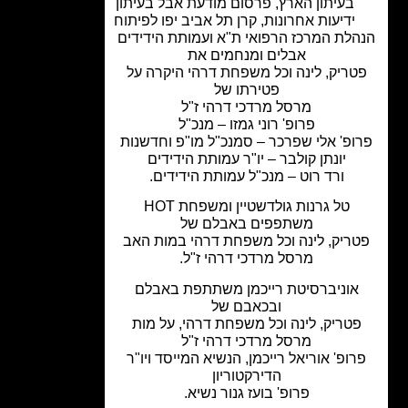
בעיתון הארץ
,
פרסום מודעת אבל בעיתון
ידיעות אחרונות
,
קרן תל אביב יפו לפיתוח
לת המרכז הרפואי ת"א ועמותת הידידים
אבלים ומנחמים את
טריק, לינה וכל משפחת דרהי היקרה על
פטירתו של
מרסל מרדכי דרהי ז"ל
פרופ' רוני גמזו – מנכ"ל
ופ' אלי שפרכר – סמנכ"ל מו"פ וחדשנות
יונתן קולבר – יו"ר עמותת הידידים
ורד רוט – מנכ"ל עמותת הידידים.
טל גרנות גולדשטיין ומשפחת HOT
משתפפים באבלם של
ריק, לינה וכל משפחת דרהי במות האב
מרסל מרדכי דרהי ז"ל.
אוניברסיטת רייכמן משתתפת באבלם
ובכאבם של
טריק, לינה וכל משפחת דרהי, על מות
מרסל מרדכי דרהי ז"ל
רופ' אוריאל רייכמן, הנשיא המייסד ויו"ר
הדירקטוריון
פרופ' בועז גנור נשיא.