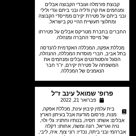
קבוצת פורמלה ועובדי הקבוצה אבלים
נחמים את קרן ודליה ובני ביתם וגדי ולילי
י ביתם על פטירת יקירם ממייסדי הקבוצה
ומחלוצי תעשיית ההיי טק בישראל.
רים בחברת מטריקס אבלים על פטירתו
של מייסד החברה ומנהלה.
ללת אפקה, המכללה האקדמית להנדסה
 אביב, חברי מוסדות המכללה, ההנהלה,
סגל והסטודנטים אבלים ומנחמים את
המשפחה על פטירת יקירם, יו"ר חבר
הנאמנים של המכללה.
פרופ' שמואל עינב ז"ל
פברואר 21, 2022
בית עלמין קיבוץ עינת
,
מכללת אפקה
,
מנוח
,
פרסום מודעת אבל בעיתון הארץ
ים: אשתו: חסיה, בנותיו וחתניו: גלי ולוי,
נויה ואריאל, רונה ומשה, אחותו: דקלה
המי ובני ביתה, נכדיו: רוני צוף, איה, ליבי,