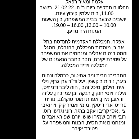
עלמה ומאיר רפאל.
ההלוויה תתקיים ביום ב' ה- 21.02.22, בשעה
11.00, בית עלמין קיבוץ עינת.
שבים שבעה בבית המשפחה, בין השעות
10.00 – 13.00, 16.00 – 19.00.
המנוח היה מדען.
פקה, המכללה האקדמית להנדסה בתל
ביב, מוסדות המכללה, ההנהלה, הסגל
סטודנטים אבלים ומנחמים את המשפחה
 פטירת יקירם, חבר בחבר הנאמנים של
המכללה וידיד המכללה.
ברים: נורית וניב אחיטוב, כרמלה ונחום
גר, נורית בוקשפן, יעל וד"ר ערן גרף, נילי
יתן הילמן, מיכל זהבי, חוה ליבר ודני זיס,
לנה ויוסי חנקין, רבקה ובן עמי כהן, עליזה
ראובן מידן, אפרת ומוטי סוקולוב, נורית
ייס ועדי דיסקין, מימי ואמיר קוק, ויוי ואבי
ן, אסי קריב ויעקב ברגר, רוני וגדעון רוס,
בי ויורם שמיר ושוש ויורם שפירא אבלים
מנחמים את חסיה, הבנות והמשפחה על
פטירת יקירם.