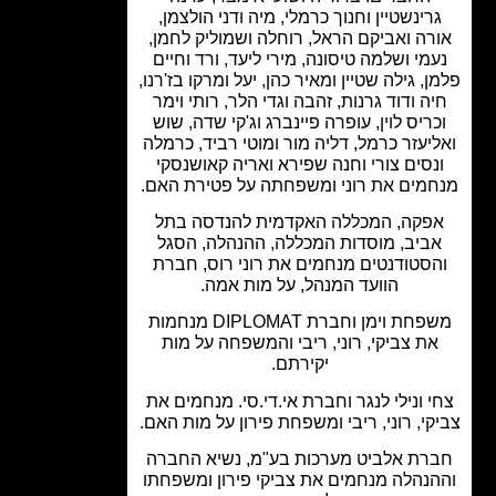
רינשטיין וחנוך כרמלי, מיה ודני הולצמן,
רה ואביקם הראל, רוחלה ושמוליק לחמן,
מי ושלמה טיסונה, מירי ליעד, ורד וחיים
, גילה שטיין ומאיר כהן, יעל ומרקו בז'רנו,
ה ודוד גרנות, זהבה וגדי הלר, רותי וימר
ריס לוין, עופרה פיינברג וג'קי שדה, שוש
יעזר כרמל, דליה מור ומוטי רביד, כרמלה
נסים צורי וחנה שפירא ואריה קאושנסקי
מים את רוני ומשפחתה על פטירת האם.
פקה, המכללה האקדמית להנדסה בתל
ביב, מוסדות המכללה, ההנהלה, הסגל
הסטודנטים מנחמים את רוני רוס, חברת
הוועד המנהל, על מות אמה.
משפחת וימן וחברת DIPLOMAT מנחמות
את צביקי, רוני, ריבי והמשפחה על מות
יקירתם.
י ונילי לנגר וחברת אי.די.סי. מנחמים את
קי, רוני, ריבי ומשפחת פירון על מות האם.
רת אלביט מערכות בע"מ, נשיא החברה
נהלה מנחמים את צביקי פירון ומשפחתו