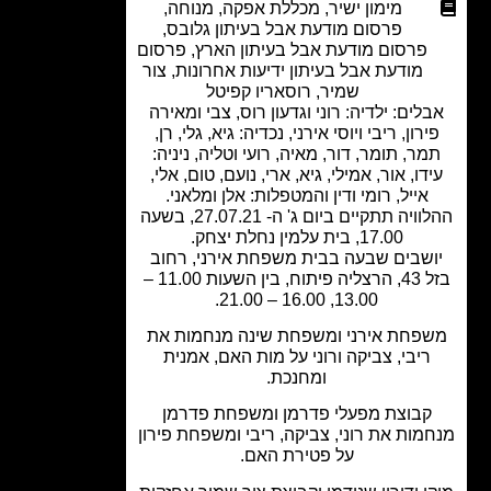
מימון ישיר
,
מכללת אפקה
,
מנוחה
,
פרסום מודעת אבל בעיתון גלובס
,
פרסום מודעת אבל בעיתון הארץ
,
פרסום
מודעת אבל בעיתון ידיעות אחרונות
,
צור
שמיר
,
רוסאריו קפיטל
לים: ילדיה: רוני וגדעון רוס, צבי ומאירה
ירון, ריבי ויוסי אירני, נכדיה: גיא, גלי, רן,
מר, תומר, דור, מאיה, רועי וטליה, ניניה:
דו, אור, אמילי, גיא, ארי, נועם, טום, אלי,
אייל, רומי ודין והמטפלות: אלן ומלאני.
ההלוויה תתקיים ביום ג' ה- 27.07.21, בשעה
17.00, בית עלמין נחלת יצחק.
שבים שבעה בבית משפחת אירני, רחוב
בזל 43, הרצליה פיתוח, בין השעות 11.00 –
13.00, 16.00 – 21.00.
פחת אירני ומשפחת שינה מנחמות את
ריבי, צביקה ורוני על מות האם, אמנית
ומחנכת.
קבוצת מפעלי פדרמן ומשפחת פדרמן
מות את רוני, צביקה, ריבי ומשפחת פירון
על פטירת האם.