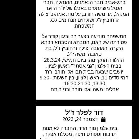
ל-אביב חבר הנאמנים, ההנהלה, חברי
הסגל משתתפים באבלו של יו"ר הוועד
הל, מר משה חורב, על מות אמו גב' צילה
זרחוביץ ז"ל ושולחים תנחומים לכל
המשפחה.
שפחה מודיעה בצער רב וביגון קודר על
ירתה של האם, הסבתא והסבתא רבתא
היקרה והאהובה, צילה זרחוביץ ז"ל, בת
טאובה ומשה ז"ל.
ההלוויה התקיימה, ביום חמישי, 28.3.24
בבית העלמין "גני אסתר" ראשון לציון.
ושבים שבעה בבית הבן אלי חורב, רח'
המייסדים 11, ראשון לציון, בין השעות: 9:30-
13:30, 16:30-21:30.
אבלים: משה ואלי חורב ובני ביתם.
דוד לפלר ז"ל
דצמבר 24, 2023
בית עלמין נווה הדר
,
החברה לאומנות
תרבות וספורט חיפה
,
מכללת אפקה
,