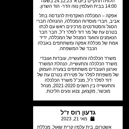
הלוויה תתקיים ביום א' 24.12.23 בשעה
ת העלמין נווה הדר- הוד השרון.
קה – המכללה האקדמית להנדסה בתל
ב, חברי מוסדות המכללה, ההנהלה חברי
גל והסטודנטים מרכינים ראש עם לכתו
רם עת של מר דוד לפלר ז"ל, חבר חבר
אמנים והוועד המנהל של המכללה, ידיד
ת של מכללת אפקה ומשתתפים באבלה
הכבד של המשפחה.
שרד הכלכלה והתעשייה, עובדות ועובדי
רד הכלכלה והתעשייה, הנהלת המשרד
רגון העובדים משתתפים בצערה העמוק
 משפחת לפלר על פטירתו בטרם עת של
דוד לפלר ז"ל, מנכ"ל משרד הכלכלה
והתעשייה בין השנים 2021-2020, מנהל
מוכשר, מקצוען, צנוע ונעים הליכות.
גדעון רוס ז"ל
מאי 21, 2023
אשטרום
,
בית עלמין קרית שאול
,
מכללת