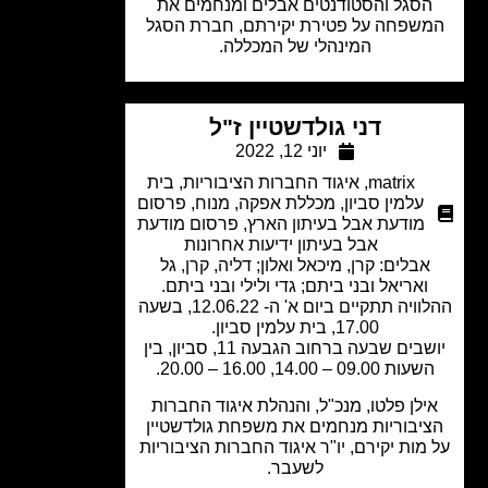
סגל והסטודנטים אבלים ומנחמים את
שפחה על פטירת יקירתם, חברת הסגל
המינהלי של המכללה.
דני גולדשטיין ז"ל
יוני 12, 2022
matrix
,
איגוד החברות הציבוריות
,
בית
עלמין סביון
,
מכללת אפקה
,
מנוח
,
פרסום
מודעת אבל בעיתון הארץ
,
פרסום מודעת
אבל בעיתון ידיעות אחרונות
אבלים: קרן, מיכאל ואלון; דליה, קרן, גל
ואריאל ובני ביתם; גדי ולילי ובני ביתם.
ההלוויה תתקיים ביום א' ה- 12.06.22, בשעה
17.00, בית עלמין סביון.
יושבים שבעה ברחוב הגבעה 11, סביון, בין
עות 09.00 – 14.00, 16.00 – 20.00.
ילן פלטו, מנכ"ל, והנהלת איגוד החברות
יבוריות מנחמים את משפחת גולדשטיין
מות יקירם, יו"ר איגוד החברות הציבוריות
לשעבר.