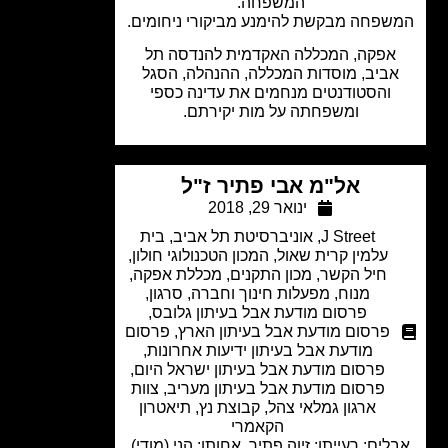
המשפחה.
פחה מבקשת להימנע מביקורי ניחומים.
פקה, המכללה האקדמית להנדסה תל
ביב, מוסדות המכללה, ההנהלה, הסגל
והסטודנטים מנחמים את עדינה כספי
ומשפחתה על מות יקירתם.
אל"מ אבי פתיר ז"ל
ינואר 29, 2018
J Street
,
אוניברסיטת תל אביב
,
בית
עלמין קרית שאול
,
המכון הטכנולוגי חולון
,
חיל הקשר
,
מכון התקנים
,
מכללת אפקה
,
מנוח
,
מפעלות חינוך וחברה
,
סרגון
,
פרסום מודעת אבל בעיתון גלובס
,
פרסום מודעת אבל בעיתון הארץ
,
פרסום
מודעת אבל בעיתון ידיעות אחרונות
,
פרסום מודעת אבל בעיתון ישראל היום
,
פרסום מודעת אבל בעיתון מעריב
,
צוות
ארגון גמלאי צהל
,
קבוצת נץ
,
תיאטרון
הקאמרי
ים: רעייתו: זיוה פתיר, אחותו: הני (מודי)