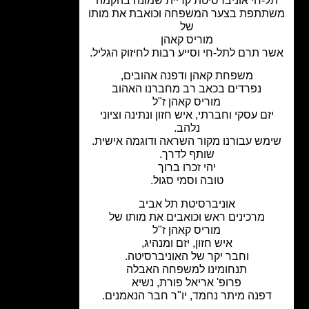
ל-חי אוניברסיטת קריית שמונה בהקמה
תתפת בצער המשפחה וכואבת את מותו
של
מוריס קאהן
 תרם לתל-חי וסייע רבות לחיזוק הגליל.
משפחת קאהן ודפנה אהובים,
נפרדים בכאב רב מחברנו האהוב
מוריס קאהן ז"ל
זם עסקי וחברתי, איש חזון ונתינה וציוני
נלהב.
מש עבורנו מקור השראה ודוגמה אישית.
שותף לדרך.
יהי זכרו ברוך
טובה וסמי סגול.
אוניברסיטת תל אביב
מרכינים ראש וכואבים את מותו של
מוריס קאהן ז"ל
איש חזון, יזם ומנהיג,
וחבר יקר של האוניברסיטה.
תנחומינו למשפחה האבלה
פרופ' אריאל פורת, נשיא
דפנה מיתר נחמד, יו"ר חבר הנאמנים.