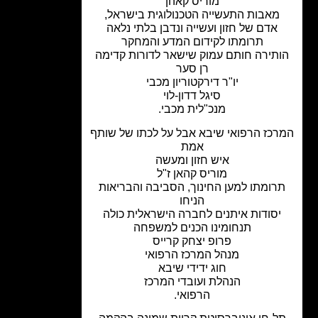
מוריס קאהן
מאבות התעשייה הטכנולוגית בישראל,
אדם של חזון ועשייה ונדבן בלתי נלאה
תרומתו לקידום המדע והמחקר
תירה חותם עמוק שישאר לדורות קדימה
רן סער
יו"ר דירקטוריון מכבי
סיגל דדון-לוי
מנכ"לית מכבי.
כז הרפואי שיבא אבל על לכתו של שותף
אמת
איש חזון ומעשה
מוריס קהאן ז"ל
רומתו למען החינוך, הסביבה והבריאות
הניחו
סודות איתנים לחברה הישראלית כולה
תנחומינו הכנים למשפחה
פרופ יצחק קרייס
מנהל המרכז הרפואי
חוג ידידי שיבא
הנהלת ועובדי המרכז
הרפואי.