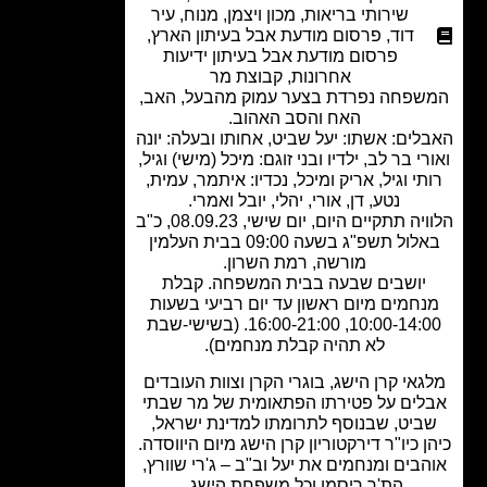
שירותי בריאות
,
מכון ויצמן
,
מנוח
,
עיר
דוד
,
פרסום מודעת אבל בעיתון הארץ
,
פרסום מודעת אבל בעיתון ידיעות
אחרונות
,
קבוצת מר
פחה נפרדת בצער עמוק מהבעל, האב,
האח והסב האהוב.
לים: אשתו: יעל שביט, אחותו ובעלה: יונה
רי בר לב, ילדיו ובני זוגם: מיכל (מישי) וגיל,
תי וגיל, אריק ומיכל, נכדיו: איתמר, עמית,
נטע, דן, אורי, יהלי, יובל ואמרי.
הלוויה תתקיים היום, יום שישי, 08.09.23, כ"ב
באלול תשפ"ג בשעה 09:00 בבית העלמין
מורשה, רמת השרון.
יושבים שבעה בבית המשפחה. קבלת
חמים מיום ראשון עד יום רביעי בשעות
10:00-14:00, 16:00-21:00. (בשישי-שבת
לא תהיה קבלת מנחמים).
גאי קרן הישג, בוגרי הקרן וצוות העובדים
לים על פטירתו הפתאומית של מר שבתי
ביט, שבנוסף לתרומתו למדינת ישראל,
ן כיו"ר דירקטוריון קרן הישג מיום היווסדה.
בים ומנחמים את יעל וב"ב – ג'רי שוורץ,
הת'ר ריסמן וכל משפחת הישג.