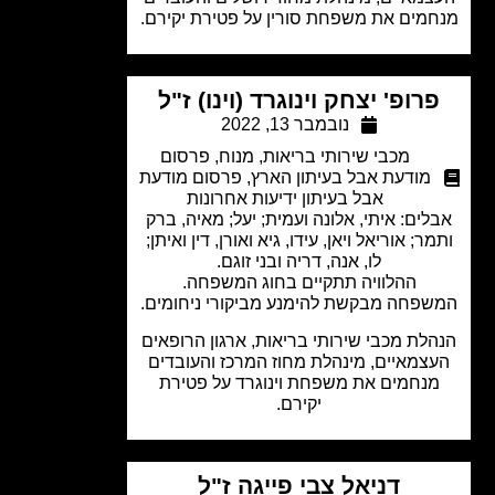
מים את משפחת סורין על פטירת יקירם.
רופ' יצחק וינוגרד (וינו) ז"ל
נובמבר 13, 2022
מכבי שירותי בריאות
,
מנוח
,
פרסום
מודעת אבל בעיתון הארץ
,
פרסום מודעת
אבל בעיתון ידיעות אחרונות
לים: איתי, אלונה ועמית; יעל; מאיה, ברק
ר; אוריאל ויאן, עידו, גיא ואורן, דין ואיתן;
לו, אנה, דריה ובני זוגם.
ההלוויה תתקיים בחוג המשפחה.
פחה מבקשת להימנע מביקורי ניחומים.
לת מכבי שירותי בריאות, ארגון הרופאים
צמאיים, מינהלת מחוז המרכז והעובדים
נחמים את משפחת וינוגרד על פטירת
יקירם.
דניאל צבי פייגה ז"ל