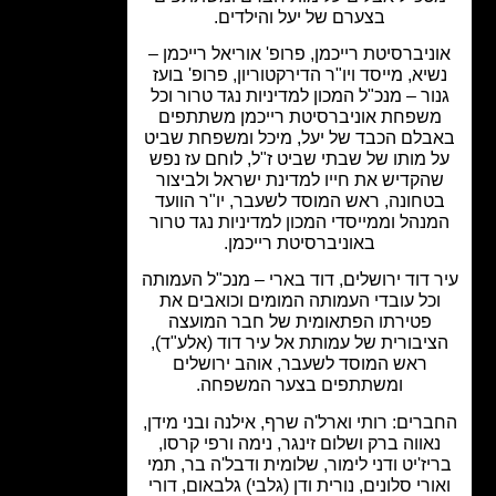
בצערם של יעל והילדים.
ניברסיטת רייכמן, פרופ' אוריאל רייכמן –
יא, מייסד ויו"ר הדירקטוריון, פרופ' בועז
ור – מנכ"ל המכון למדיניות נגד טרור וכל
שפחת אוניברסיטת רייכמן משתתפים
בלם הכבד של יעל, מיכל ומשפחת שביט
 מותו של שבתי שביט ז"ל, לוחם עז נפש
הקדיש את חייו למדינת ישראל ולביצור
טחונה, ראש המוסד לשעבר, יו"ר הוועד
נהל וממייסדי המכון למדיניות נגד טרור
באוניברסיטת רייכמן.
 דוד ירושלים, דוד בארי – מנכ"ל העמותה
כל עובדי העמותה המומים וכואבים את
פטירתו הפתאומית של חבר המועצה
יבורית של עמותת אל עיר דוד (אלע"ד),
ראש המוסד לשעבר, אוהב ירושלים
ומשתתפים בצער המשפחה.
רים: רותי וארל'ה שרף, אילנה ובני מידן,
אווה ברק ושלום זינגר, נימה ורפי קרסו,
יז'יט ודני לימור, שלומית ודבל'ה בר, תמי
ורי סלונים, נורית ודן (גלבי) גלבאום, דורי