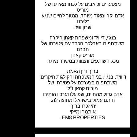
מצטערים וכואבים על לכתו מאיתנו של
מוריס
ם יקר ומאוד מיוחד, מנטור לחיים שנגע
בליבנו.
שרון ופז.
בנג'י, דיוויד ומשפחת קאהן היקרה
תתפים באבלכם הכבד עם פטירתו של
חברנו
מוריס קאהן
מכל השותפים והצוות במשרד מיתר.
ברוך דיין האמת
ויד, בנג'י, בני המשפחה והקולגות היקרים,
משתתפים בצערכם על פטירתו של
מוריס קהאן ז"ל
דם גדול מהחיים, שפועלו וערכיו הותירו
חותם עמוק בישראל ומחוצה לה.
יהי זכרו ברוך.
איתמר ומייקי
EM8 PROPERTIES.