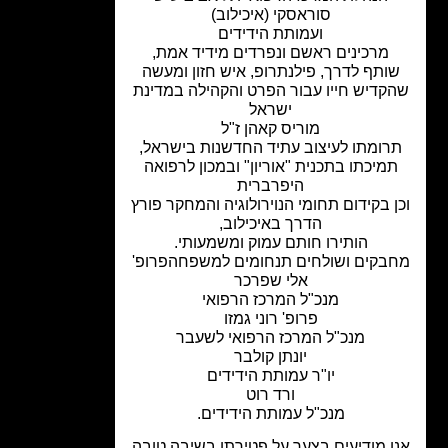
סוראסקי (איכילוב)
ועמותת הידידים
מרכינים ראשם ונפרדים מידיד אמת,
ותף לדרך, פילנתרופ, איש חזון ומעשה
קדיש חייו עבור הפרט והקהילה במדינת
ישראל
מוריס קאהן ז"ל
רומתו לעיצוב עתיד החדשנות בישראל,
מיכתו בתכנית "אוריון" ובמכון לרפואה
היפרברית
 בקידום תחומי הנוירולוגיה והמחקר פורץ
הדרך באיכילוב,
הותירו חותם עמוק ומשמעותי.
בקים ושולחים תנחומים למשפחהפרופ'
אלי שפרכר
מנכ"ל המרכז הרפואי
פרופ' רוני גמזו
מנכ"ל המרכז הרפואי לשעבר
יונתן קולבר
יו"ר עמותת הידידים
ורד רוט
מנכ"ל עמותת הידידים.
ו מודיעים בצער על פטירתו בשיבה טובה