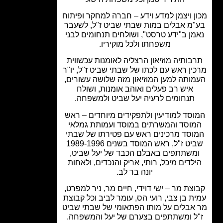
ן ויצמן למדע וידע – חברה למחקר ופיתוח
מ אבלים במות שבתי שביט ז"ל, לשעבר
מן ב"ידע טרסט", ושולחים תנחומים לבני
משפחתו ולכל מוקיריו.
בותיה מוזיאון הרצליה לאומנות עכשווית
ין ראש עם לכתו של שבתי שביט ז"ל, יו"ר
ותה למען המוזיאון מזה שלושה עשורים,
איש רב פעלים ואוהב אומנות, ושולח
תנחומים לרעיה יעל שביט ולמשפחה.
סד למודיעין ולתפקידים מיוחדים – ראש
וסד והמשרתים במוסד ועמותת גמלאי
וסד מרכינים ראש עם פטירתו של שבתי
שביט ז"ל, ראש המוסד בשנים 1989-1996
משתתפים באבלם הכבד של יעל שביט,
לדים מיכל, רותי, אריק והנכדים, ולאחות
יונה בר לב.
צת מר – ישי דוידי, חיים מר, ניר למפרט,
ת בן צבי, רועי הס, עומר לביב וכל קבוצת
אבלים על מותו הפתאומי של שבתי שביט
ל ומשתתפים בצערם של יעל והמשפחה.