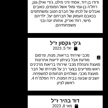
דו בן דוד, אסתי ודני מילט, ג'ודי ואילן גונן,
ל'ה בן-עמי ומולי אשל המומים, כואבים
לים על לכתו של חברם הטוב ומשתתפים
כאבם העמוק של חברתם יעל, ילדיהם
מישי, רותי ואריק, אחותו יונה ובני
משפחותיהם.
ג'קי גקסון ז"ל
יולי 5, 2023
מכבי שירותי בריאות
,
מנוח
,
פרסום
מודעת אבל בעיתון ידיעות אחרונות
צת והנהלת מכבי שירותי בריאות מרכינים
 ומודיעים בצער רב על פטירתו של חבר
עצת מכבי, ושולחים תנחומים למשפחה.
יושבים שבעה בבית המנוח, רח' הפלמ"ח 4,
ראשון לציון.
דוד בהיר ז"ל
מאי 8, 2023