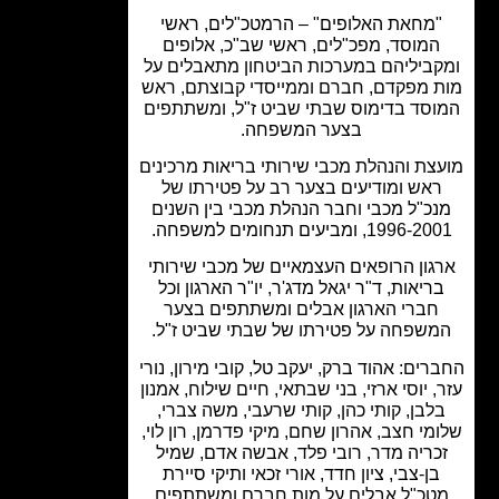
מחאת האלופים" – הרמטכ"לים, ראשי
המוסד, מפכ"לים, ראשי שב"כ, אלופים
ביליהם במערכות הביטחון מתאבלים על
 מפקדם, חברם וממייסדי קבוצתם, ראש
סד בדימוס שבתי שביט ז"ל, ומשתתפים
בצער המשפחה.
צת והנהלת מכבי שירותי בריאות מרכינים
אש ומודיעים בצער רב על פטירתו של
כ"ל מכבי וחבר הנהלת מכבי בין השנים
1996, ומביעים תנחומים למשפחה.
גון הרופאים העצמאיים של מכבי שירותי
ריאות, ד"ר יגאל מדג'ר, יו"ר הארגון וכל
חברי הארגון אבלים ומשתתפים בצער
שפחה על פטירתו של שבתי שביט ז"ל.
ים: אהוד ברק, יעקב טל, קובי מירון, נורי
, יוסי ארזי, בני שבתאי, חיים שילוח, אמנון
לבן, קותי כהן, קותי שרעבי, משה צברי,
מי חצב, אהרון שחם, מיקי פדרמן, רון לוי,
כריה מדר, רובי פלד, אבשה אדם, שמיל
בן-צבי, ציון חדד, אורי זכאי ותיקי סיירת
טכ"ל אבלים על מות חברם ומשתתפים