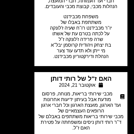
חברי ועד העמותה, חברי המועצה,
הנהלות מכבי, קבוצת מכבי והעובדים.
משפחת מכבידנט
משתתפת באבלו של
יו"ר מכבידנט רו"ח שעיה ז'לונקה
על לכתה בטרם עת של אשתו
שרה פרידה ז'לונקה ז"ל
בת יצחק ויהודית קרוסמן יבל"א
מי ייתן ולא תדעו עוד צער
הנהלת ודירקטוריון מכבידנט.
האם ז"ל של רותי דותן
אוקטובר 21, 2024
מכבי שירותי בריאות
,
מנוחה
,
פרסום
מודעת אבל בעיתון ידיעות אחרונות
ד הארגון, מועצת הארגון וכל חברי ארגון
הרופאים העצמאיים של
י שירותי בריאות משתתפים באבלם של
ר רותי דותן ניסים ומשפחתה על פטירת
האם ז"ל.