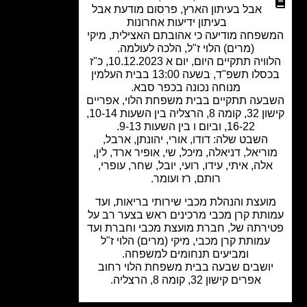
אבל בעיתון הארץ
,
פרסום מודעת אבל
בעיתון ידיעות אחרונות
פחה מודיעה כי אהובתם האצילית, מיקי
(מרים) הלוי ז"ל, הלכה לעולמה.
הלוויה תתקיים היום, יום א 10.12.2023, כ"ז
בכסלו תשפ"ד, בשעה 13:00 בבית העלמין
מנוחה נכונה בכפר סבא.
עה תתקיים בבית משפחת הלוי, אפריים
קישון 32, קומה 8, הרצליה בין השעות 10-14,
16-22, וביום ו בין השעות 9-13.
השבט שלה: דודו, אורי, יהונתן, ארבל,
ריאל, דניאלה, מיכל, שי, אופיר ארד, לין,
לה, איתי, עידו, רועי, יובל, שחר, עופרי,
רותם, רז ועומר.
ועצת והנהלת מכבי שירותי בריאות, ועד
תת קרן מכבי מרכינים ראש בצער רב על
רתה של, חברת מועצת מכבי וחברת ועד
עמותת קרן מכבי, מיקי (מרים) הלוי ז"ל
ומביעים תנחומים למשפחה.
ושבים שבעה בבית משפחת הלוי רחוב
אפרים קישון 32, קומה 8, הרצליה.