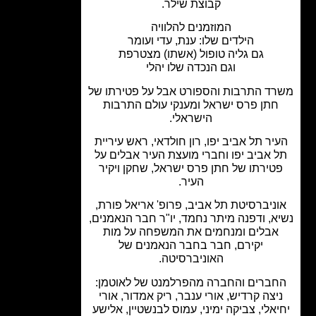
קבוצת שילר.
המוזמנים להלוויה
הילדים שלו: ענת, עדי ועומר
גם גליה טופול (אשתו) מצטרפת
וגם הנכדה שלו יהלי
ד התרבות והספורט אבל על פטירתו של
חתן פרס ישראל ומענקי עולם התרבות
הישראלי.
יר תל אביב יפו, רון חולדאי, ראש עיריית
 אביב יפו וחברי מועצת העיר אבלים על
טירתו של חתן פרס ישראל, שחקן ויקיר
העיר.
ניברסיטת תל אביב, פרופ' אריאל פורת,
א, ודפנה מיתר נחמד, יו"ר חבר הנאמנים,
אבלים ומנחמים את המשפחה על מות
יקירם, חבר בחבר הנאמנים של
האוניברסיטה.
ברים והחברה מהפרלמנט של לאוטמן:
יצה קרדיש, אורי ענבר, ריק אמדור, אורי
אלי, צביקה ימיני, עמוס לבנשטיין, אלישע