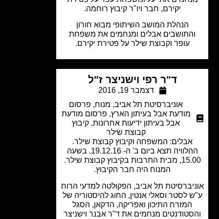
יקירם, חבר ויו"ר קיבוץ רוחמה.
הנהלת המושב השיתופי מבוא חורון
התושבים אבלים ומנחמים את משפחת
עופר וקבוצת שילר על פטירת יקירם.
ד"ר רפי וישניצר ז"ל
דצמבר 19, 2016
אוניברסיטת תל אביב
,
מנוח
,
פרסום
מודעת אבל בעיתון הארץ
,
פרסום מודעת
אבל בעיתון ידיעות אחרונות
,
קיבוץ
קבוצת שילר
אבלים: המשפחה וקיבוץ קבוצת שילר.
ההלוויה תצא ביום ב' ה- 19.12.16, בשעה
רבות בקיבוץ קבוצת שילר.
המנוח היה חבר הקיבוץ.
יברסיטת תל אביב, הפקולטה למדעי הרוח
 לסטר וסאלי אנטין, החוג להיסטוריה של
המזרח התיכון ואפריקה, הדקאן, הסגל
סטודנטים מנחמים את ד"ר אבנר וישניצר