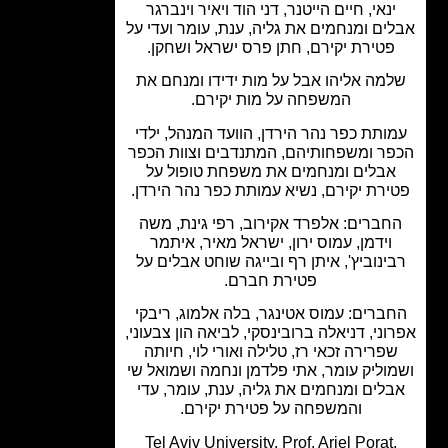
ינאי, חיים הייטנר, דני הוד ויאיר וינברגר
ים ומנחמים את גליה, ענת, עומר ועדי על
פטירת יקירם, חתן פרס ישראל ושחקן.
מה אליהו אבל על מות ידידו ומנחם את
המשפחה על מות יקירם.
ותת כפר נהר הירדן, הוועד המנהל, ילדי
ר ומשפחותיהם, המתנדבים וצוות הכפר
אבלים ומנחמים את משפחת טופול על
ירת יקירם, נשיא עמותת כפר נהר הירדן.
חברים: אלפרד אקירוב, רפי גינת, משה
וידמן, עמוס ירון, ישראל מאיר, איתמר
ינוביץ', איתן רף ובייגה שוחט אבלים על
פטירת חברם.
ברים: עמוס אטינגר, בלה אלמוג, ריבקי
וני, דניאלה ברובינסקי, לביאה הון צבעוני,
פרירה זכאי רז, טלילה ואורי לוי, חיותה
וליק עומר, אתי פלדמן ונחמה ושמואל שי
לים ומנחמים את גליה, ענת, עומר, עדי
והמשפחה על פטירת יקירם.
Tel Aviv University, Prof. Ariel Porat