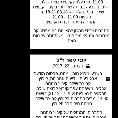
11.00, בית עלמין קיבוץ קבוצת שילר.
בים שבעה בביתה של רותי בקיבוץ קבוצת
שילר, בימים א'-ד' ה- 18-21.03.18, בין
השעות 11.00 – 21.00.
המנוחה הייתה חברת הקיבוץ.
רים וידידי המכון למצוינות בהומניסטיקה
מים את גלי מיר תיבון ומשפחתה על מות
האם.
יוסי עפר ז"ל
דצמבר 22, 2017
בשבע
,
מבוא חורון
,
מנוח
,
פרסום מודעת
אבל בעיתון ידיעות אחרונות
,
קיבוץ
קבוצת שילר
,
קיבוץ רוחמה
לים: משפחת עפר וקיבוץ קבוצת שילר.
ההלוויה תצא ביום א' ה- 31.12.17, בשעה
רבות בקיבוץ קבוצת שילר.
המנוח היה חבר הקיבוץ.
החברים והמנהלים של קיבוץ רוחמה
חמים את יעל ומשפחת עפר על פטירת