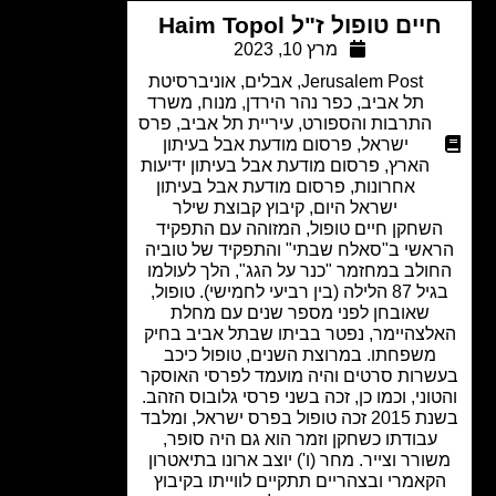
יים טופול ז"ל Haim Topol
מרץ 10, 2023
Jerusalem Post
,
אבלים
,
אוניברסיטת
תל אביב
,
כפר נהר הירדן
,
מנוח
,
משרד
התרבות והספורט
,
עיריית תל אביב
,
פרס
ישראל
,
פרסום מודעת אבל בעיתון
הארץ
,
פרסום מודעת אבל בעיתון ידיעות
אחרונות
,
פרסום מודעת אבל בעיתון
ישראל היום
,
קיבוץ קבוצת שילר
שחקן חיים טופול, המזוהה עם התפקיד
אשי ב"סאלח שבתי" והתפקיד של טוביה
ולב במחזמר "כנר על הגג", הלך לעולמו
בגיל 87 הלילה (בין רביעי לחמישי). טופול,
שאובחן לפני מספר שנים עם מחלת
לצהיימר, נפטר בביתו שבתל אביב בחיק
משפחתו. במרוצת השנים, טופול כיכב
רות סרטים והיה מועמד לפרסי האוסקר
וני, וכמו כן, זכה בשני פרסי גלובוס הזהב.
בשנת 2015 זכה טופול בפרס ישראל, ומלבד
עבודתו כשחקן וזמר הוא גם היה סופר,
ורר וצייר. מחר (ו') יוצב ארונו בתיאטרון
קאמרי ובצהריים תתקיים לווייתו בקיבוץ