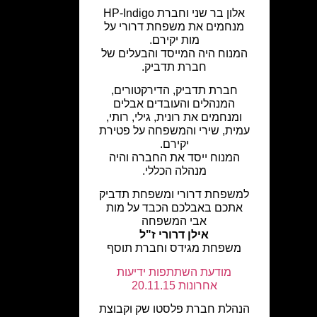
אלון בר שני וחברת HP-Indigo
מנחמים את משפחת דרורי על
מות יקירם.
המנוח היה המייסד והבעלים של
חברת תדביק.
חברת תדביק, הדירקטורים,
המנהלים והעובדים אבלים
ומנחמים את רונית, גילי, רותי,
עמית, שירי והמשפחה על פטירת
יקירם.
המנוח ייסד את החברה והיה
מנהלה הכללי.
למשפחת דרורי ומשפחת תדביק
אתכם באבלכם הכבד על מות
אבי המשפחה
אילן דרורי ז"ל
משפחת מגידס וחברת תוסף
מודעת השתתפות ידיעות
אחרונות 20.11.15
הנהלת חברת פלסטו שק וקבוצת