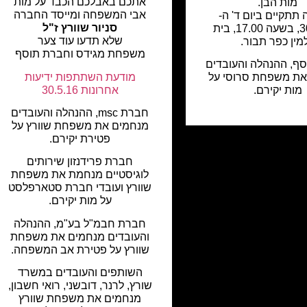
אתכם באבלכם הכבד על מות
מות הבן.
אבי המשפחה ומייסד החברה
 תתקיים ביום ד' ה-
סניור שוורץ ז"ל
30.09.15, בשעה 17.00, בית
שלא תדעו עוד צער
מין כפר תבור.
משפחת מגידס וחברת תוסף
ף, ההנהלה והעובדים
מודעת השתתפות ידיעות
את משפחת סרוסי על
אחרונות 30.5.16
מות יקירם.
חברת msc, ההנהלה והעובדים
מנחמים את משפחת שוורץ על
פטירת יקירם.
חברת פרידנזון שירותים
לוגיסטיים מנחמת את משפחת
שוורץ ועובדי חברת סטארפלסט
על מות יקירם.
חברת חבמ"ל בע"מ, ההנהלה
והעובדים מנחמים את משפחת
שוורץ על פטירת אב המשפחה.
השותפים והעובדים במשרד
שורץ, לרנר, דובשני, רואי חשבון,
מנחמים את משפחת שוורץ