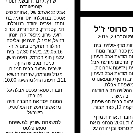
שורץ, לרנר, דובשני
,
תוסף
קומפאונדס
אבלים: אשתו: שלי, אחותו: טיטי
אטלס, בנו וכלתו: יוסי ותמי, בתו
וחתנו: איריס ויהודה, בנו וכלתו:
 סרוסי ז"ל
דני וקסנדרין, בתו: דורית, נכדיו:
רועי, שרון, מיכאל, קרן, יונתן,
טמבר 29, 2015
דניאל, אביגיל, נועה אן ואליסה.
זות מדף-פלזית
,
בית
ההלוויה תתקיים ביום א' ה-
ין כפר תבור
,
מנוח
,
29.05.16, בשעה 17.30, בית
ם מודעת אבל בעיתון
עלמין חוף הכרמל, חיפה הישן.
,
פרסום מודעת אבל
כניסה מכביש החוף.
תון ידיעות אחרונות
,
יושבים שבעה בבית המנוח,
ם מודעת אבל בעיתון
מגדל פנורמה, שדרות הנשיא
ב
,
תוסף קומפאונדס
111, חיפה, החל מהשעה 10.00.
שפחה אבלה.
חברת סטארפלסט אבלה על
ההלוויה תבוא הודעה
פטירתו.
בהמשך.
המנוח ייסד את החברה והיה
שבעה בבית המשפחה,
מראשוני תעשיית הפלסטיק
 כפר תבור.
בישראל.
החברות אריזות מדף
למשפחת שוורץ ולמשפחת
פלזית ופלזית 2001 מנחמים את
סטארפלסט
סרוסי ובן יהודה על