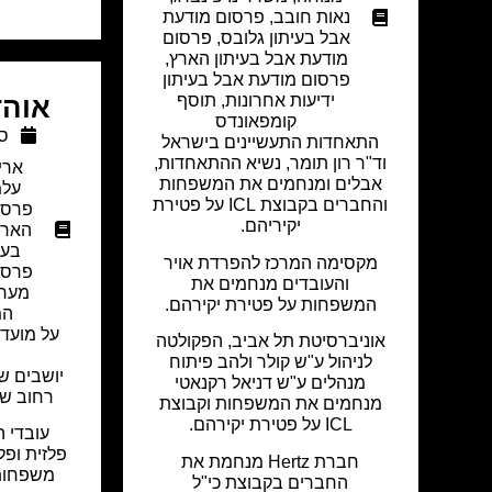
נאות חובב
,
פרסום מודעת
אבל בעיתון גלובס
,
פרסום
מודעת אבל בעיתון הארץ
,
פרסום מודעת אבל בעיתון
ידיעות אחרונות
,
תוסף
אוהד
קומפאונדס
ספ
התאחדות התעשיינים בישראל
וד"ר רון תומר, נשיא ההתאחדות,
ארי
אבלים ומנחמים את המשפחות
עלמ
והחברים בקבוצת ICL על פטירת
פרסו
יקיריהם.
הארץ
בעי
מקסימה המרכז להפרדת אויר
פרסו
והעובדים מנחמים את
מערי
המשפחות על פטירת יקירהם.
המ
על מועד 
אוניברסיטת תל אביב, הפקולטה
לניהול ע"ש קולר ולהב פיתוח
יושבים 
מנהלים ע"ש דניאל רקנאטי
רחוב שיקמה 12,
מנחמים את המשפחות וקבוצת
ICL על פטירת יקירהם.
עובדי 
חברת Hertz מנחמת את
משפחות 
החברים בקבוצת כי"ל