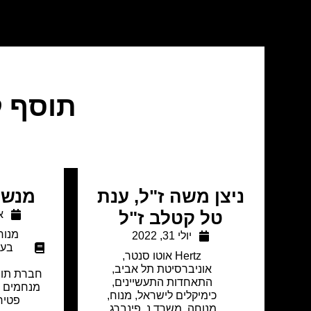
תוסף ק
ניצן משה ז"ל, ענת
מנשה
טל קטלב ז"ל
או
מנוח
יולי 31, 2022
בעי
Hertz אוטו סנטר
,
ת
אוניברסיטת תל אביב
,
חברת תוס
התאחדות התעשיינים
,
מנחמים 
כימיקלים לישראל
,
מנוח
,
פטיר
מנוחה
,
משרד נ. פינברג
,