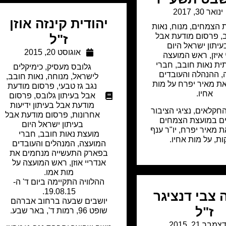
ינואר 30, 2017
יהודית קינזה אוזן
 הצמחים
,
מנוח
,
נאות
,
פרסום מודעת אבל
ז"ל
עיתון ישראל היום
אוגוסט 20, 2015
 איזן, ראש המועצה
ית נאות חובב, חברי
גלובס מעסיק
,
כימיקלים
 ההנהלה והעובדים
לישראל
,
מנוחה
,
נאות חובב
,
ת מאיר יפרח על מות
נגב גז טבעי
,
פרסום מודעת
אחיו.
אבל בעיתון גלובס
,
פרסום
מודעת אבל בעיתון ידיעות
החקלאים, נציגי הציבור
אחרונות
,
פרסום מודעת אבל
ים במועצת הצמחים
בעיתון ישראל היום
 מאיר יפרח, יו"ר ענף
מועצת נאות חובב, חברי
ות, על מות אחיו.
המועצה, המנהלים והעובדים
בפארק התעשייה מנחמים את
אנדריי אוזן, ראש המועצה על
מות אמו.
ההלוויה התקיימה ביום ד' ה-
19.08.15.
צבי דנציגר
יושבים שבעה ברחוב אברהם
ז"ל
שופט 96, רמות ד', באר שבע.
צמבר 21, 2015