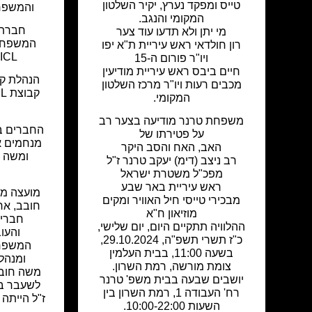
טייס ומפקד נערץ, יקיר השלטון
והמשפחו
המקומי והנגב.
חברת 
מי יתן ולא תדעו עוד צער
המשפחות
רון חולדאי ראש עיריית ת"א יפו
ICL על מות יקיריהם.
ויו"ר פורום ה-15
חיים ביבס ראש עיריית מודיעין
הנהלת קב
מכבים רעות ויו"ר מרכז השלטון
המקומי.
משפחת טרנר מודיעה בצער רב
החברים במ
על פטירתו של
מנחמים א
האב, האח והסב היקר
רב ניצב (דימ) יעקב טרנר ז"ל
מפכ"ל משטרת ישראל
ראש עיריית באר שבע
מועצה מק
מבכירי טייסי חיל האוויר ומקים
חובב, אר
מוזיאון ח"א
חברי 
ההלוויה תתקיים היום, יום שלישי,
והעו
כ"ז תשרי תשפ"ה, 29.10.2024,
המשפחו
בשעה 11:00, בבית העלמין
ומנהלי
צומת מורשה, רמת השרון.
משה חובב
יושבים שבעה בבית משפ' טרנר
לשעבר במ
רח' העבודה 1, רמת השרון בין
ז"ל הייתה
השעות 10:00-22:00.