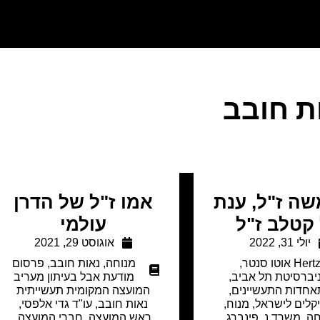
ת חובב
שה ז"ל, ענת
אמו ז"ל של הדרן
קטלב ז"ל
עולמי
יולי 31, 2022
אוגוסט 29, 2021
Hert אוטו סנטר
,
מנוחה
,
נאות חובב
,
פרסום
יברסיטת תל אביב
,
מודעת אבל בעיתון מעריב
חדות התעשיינים
,
המועצה המקומית תעשייתית
קלים לישראל
,
מנוח
,
נאות חובב, עו"ד גדי אלפסי,
חה
,
משרד נ. פינברג
,
ראש המועצה, חברי המועצה,