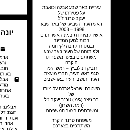
עיריית באר שבע אבלה וכואבת
על פטירתו של
יעקב טרנר ז"ל
ראש העיר השביעי של באר שבע
1998 – 2008
יונה
אישיות מיוחדת במינה אשר תרם
רבות למען המדינה
ובמסירות רבה לקידומה
ולפיתוחה של העיר באר שבע
משתתפים בצער משפחתו
אדמה
היקרה
זרע
רוביק דנילוביץ' – ראש העיר
חובב
סגני ראש העיר, חברי מועצת
בעיתון
העיר ותושבי העיר באר-שבע.
אבל 
מודע
משטרת ישראל אבלה על מותו
אחרונ
של
בעיתו
רב ניצב (גימ') טרנר יעקב ז"ל
(רמת השרון)
אבלים: רע
ומשתתפת בצער המשפחה.
זוגם: דלי
וענת, דן ור
משפחת טרנר היקרה
אהד, הי
משתתפים בצערכם
איילת, אית