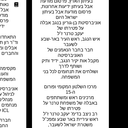
בעיתון הארץ
,
פרסום מודעת
נאות
אבל בעיתון ידיעות אחרונות
,
אבל ב
פרסום מודעת אבל בעיתון
מודע
ישראל היום
פרסו
אוניברסיטת בן-גוריון בנגב
אבלה
ידי
על פטירתו של
יעקב טרנר ז"ל
התאחדות
איש הנגב, ראש העיר באר-שבע
וד"ר רון 
לשעבר
אבלים ו
חבר בחבר הנאמנים של
האוניברסיטה
מקבל אות יקיר הנגב, ידיד ותיק
ושותף לדרך
מקסימה 
ושולחים את תנחומים לכל בני
והעו
המשפחה.
המשפחות
מרכז השלטון המקומי ופורום
אוניברסיט
ה-15
לניהול ע
מרכינים ראש ומשתתפים
מנהלים
באבלה של משפחת טרנר על
מנחמים 
פטירתו של
ICL על פטירת יקירהם.
רב ניצב בדימ' יעקב טרנר ז"ל
ראש עיריית באר שבע ומפכ"ל
משטרת ישראל לשעבר,
החבר