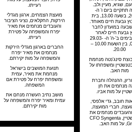
ם, שגיא, מעיין ולב.
רעייתו.
 תתקיים ביום ו' ה-
מועצת הצמחים, ארגון מגדלי
26.03.21, בשעה 13.00, בית
הירקות, החקלאים, נציגי הציבור
וץ גבעת חיים מאוחד.
והעובדים מנחמים את מאיר
שבעה במועדון לחבר
יפרח והמשפחה על פטירת
ץ גבעת חיים לאחר
רעייתו.
ההלוויה ובימים ב'-ה' ה- 29.03-
01.04.21, בין השעות 10.00 –
החברים בארגון מגדלי הירקות
20.00.
מנחמים את מאיר יפרח
והמשפחה על מות יקירתם.
וצת סינג'נטה מנחמת
כטנשטיין ומשפחתו על
תנועת המושבים בישראל
מות האב.
מנחמת את מאיר, עמית
ומשפחת יפרח על פטירת אם
ריון, ההנהלה וחברת
המשפחה.
 מנחמים את חן
טיין על מות אביו.
מושב נתיב העשרה מנחם את
עמית ומאיר יפרח והמשפחה על
ות חובב, גדי אלפסי,
מות יקירתם.
עצה, חברי המועצה,
העובדים מנחמים את
חן ליכטנשטיין, CFO Syngenta
ות האב.