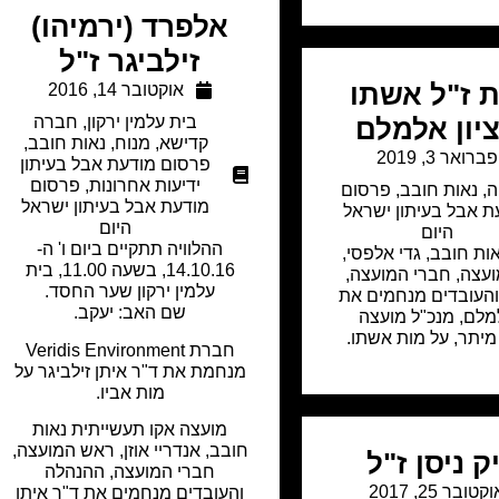
אלפרד (ירמיהו)
זילביגר ז"ל
ת ז"ל אשתו
אוקטובר 14, 2016
בית עלמין ירקון
,
חברה
יון אלמלם
קדישא
,
מנוח
,
נאות חובב
,
פברואר 3, 2019
פרסום מודעת אבל בעיתון
ידיעות אחרונות
,
פרסום
ה
,
נאות חובב
,
פרסום
מודעת אבל בעיתון ישראל
ת אבל בעיתון ישראל
היום
היום
ההלוויה תתקיים ביום ו' ה-
ות חובב, גדי אלפסי,
14.10.16, בשעה 11.00, בית
עצה, חברי המועצה,
עלמין ירקון שער החסד.
העובדים מנחמים את
שם האב: יעקב.
למלם, מנכ"ל מועצה
מיתר, על מות אשתו.
חברת Veridis Environment
מנחמת את ד"ר איתן זילביגר על
מות אביו.
מועצה אקו תעשייתית נאות
חובב, אנדריי אוזן, ראש המועצה,
ק ניסן ז"ל
חברי המועצה, ההנהלה
קטובר 25, 2017
והעובדים מנחמים את ד"ר איתן