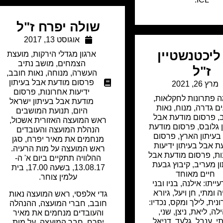
שולה יפרח ז"ל
אוגוסט 13, 2017
 ליכטנשטיין
ארגון מגדלי הירקות
,
מועצת
הצמחים
,
מושב נתיב
ז"ל
העשרה
,
מנוחה
,
נאות חובב
,
פרסום מודעת אבל בעיתון
מרץ 26, 2021
ידיעות אחרונות
,
פרסום
 פתרונות לחקלאות
,
מודעת אבל בעיתון ישראל
ים גדרה
,
מנוח
,
נאות
היום
,
תנועת המושבים
,
פרסום מודעת אבל
ראש המועצה האזורית אשכול,
 גלובס
,
פרסום מודעת
הנהלת המועצה והעובדים
בעיתון הארץ
,
פרסום
מנחמים את מאיר יפרח, סגן
ת אבל בעיתון ידיעות
ראש המועצה על מות הרעיה.
ות
,
פרסום מודעת אבל
ההלוויה תתקיים ביום א' ה-
ן מעריב
,
קיבוץ גבעת
13.08.17, בשעה 17.00, בית
חיים מאוחד
עלמין צוחר.
ייתו: אילנה, בניו ובני
ה ומתי, חן ויעל, גיורא
גדי אלפסי, ראש המועצה נאות
ונית, לילך ומקס, נכדיו:
חובב, חברי המועצה, ההנהלה
לה, ליאת, ניצן, שני,
והעובדים מנחמים את מאיר
י, ענבל, גלעד, דניאל,
יפרח, חבר המועצה, על מות