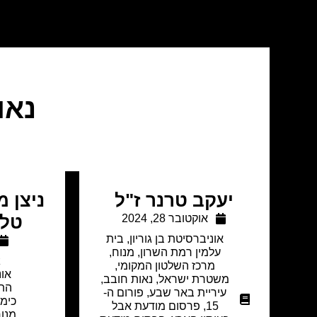
נאו
יעקב טרנר ז"ל
ניצן מ
אוקטובר 28, 2024
טל 
אוניברסיטת בן גוריון
,
בית
עלמין רמת השרון
,
מנוח
,
z
מרכז השלטון המקומי
,
אונ
משטרת ישראל
,
נאות חובב
,
התא
עיריית באר שבע
,
פורום ה-
כימי
15
,
פרסום מודעת אבל
מנו