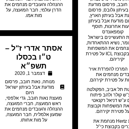
 חובב
,
פרסום מודעת
ההנהלה והעובדים מנחמים את
עיתון גלובס
,
פרסום
הדרן עולמי, חבר המועצה, על
ת אבל בעיתון הארץ
,
מות אמו.
ם מודעת אבל בעיתון
עות אחרונות
,
תוסף
קומפאונדס
 התעשיינים בישראל
תומר, נשיא ההתאחדות,
אסתר אדרי ז"ל –
מנחמים את המשפחות
והחברים בקבוצת ICL על פטירת
ט״ו בכסלו
יקיריהם.
תשפ״א
המרכז להפרדת אויר
דצמבר 1, 2020
בדים מנחמים את
 על פטירת יקירהם.
מנוחה
,
נאות חובב
,
פרסום
מודעת אבל בעיתון ישראל
ת תל אביב, הפקולטה
היום
"ש קולר ולהב פיתוח
מועצת נאות חובב, גדי אלפסי,
 ע"ש דניאל רקנאטי
ראש המועצה, חברי המועצה,
את המשפחות וקבוצת
ההנהלה והעובדים מנחמים את
שמעון אלמליח, חבר המועצה,
על מות אחותו.
חברת Hertz מנחמת את
ים בקבוצת כי"ל