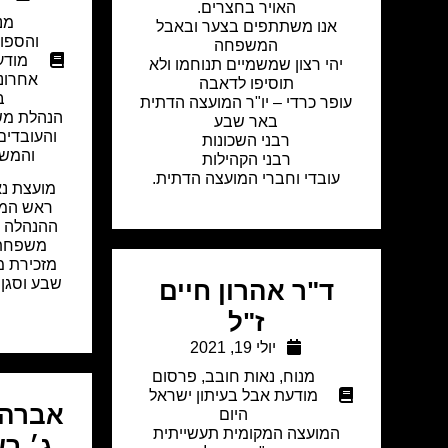
האויר בחצרים.
מנ
אנו משתתפים בצער ובאבל
והספו
המשפחה
מודע
יהי רצון שמשמיים תנוחמו ולא
אחרונ
תוסיפו לדאבה
ב
עופר כרדי – יו"ר המועצה הדתית
הנהלת מש
באר שבע
והעובדים 
רבני השכונות
והמשפ
רבני הקהילות
עובדי וחברי המועצה הדתית.
מועצת נא
ראש המו
ההנהלה ו
משפחת נ
מזכירת מ
שבע וסגן 
ד"ר אהרון חיים
ז"ל
יולי 19, 2021
מנוח
,
נאות חובב
,
פרסום
מודעת אבל בעיתון ישראל
אברהם
היום
המועצה המקומית תעשייתית
ג׳ ב