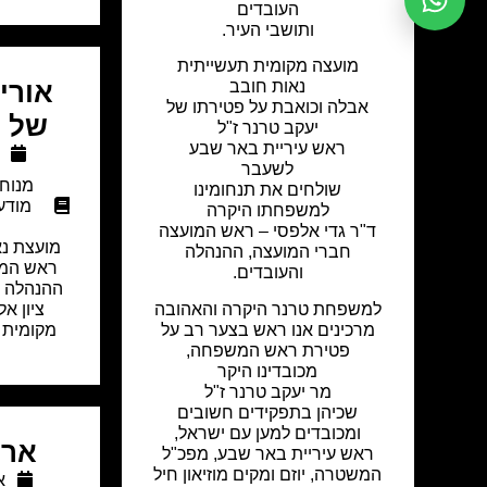
העובדים
ותושבי העיר.
מועצה מקומית תעשייתית
אורי
נאות חובב
אבלה וכואבת על פטירתו של
של צ
יעקב טרנר ז"ל
ראש עיריית באר שבע
לשעבר
מנוח
שולחים את תנחומינו
מודע
למשפחתו היקרה
ד"ר גדי אלפסי – ראש המועצה
מועצת נא
חברי המועצה, ההנהלה
ראש המו
והעובדים.
ההנהלה ו
למשפחת טרנר היקרה והאהובה
ציון א
מרכינים אנו ראש בצער רב על
מקומית 
פטירת ראש המשפחה,
מכובדינו היקר
מר יעקב טרנר ז"ל
שכיהן בתפקידים חשובים
ומכובדים למען עם ישראל,
ארי
ראש עיריית באר שבע, מפכ"ל
המשטרה, יוזם ומקים מוזיאון חיל
או