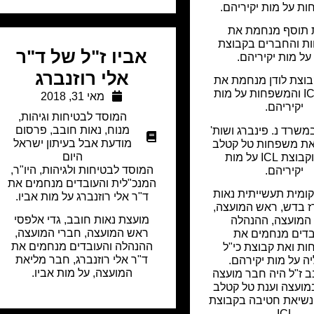
ת על מות יקיריהם.
תוסף מנחמת את
 והחברים בקבוצת
אביו ז"ל של ד"ר
אלי רוזנברג
וצת לודן מנחמת את
קבוצת ICL והמשפחות על מות
מאי 31, 2018
יקיריהם.
המוסד לבטיחות וגיהות
,
מנוח
,
נאות חובב
,
פרסום
שרד נ. פינברג ושות'
מודעת אבל בעיתון ישראל
ת משפחות טל קטלב
היום
ומשה וקבוצת ICL על מות
המוסד לבטיחות ולגיהות, היו"ר,
יקיריהם.
המנכ"לית והעובדים מנחמים את
ומית תעשייתית נאות
ד"ר אלי רוזנברג על מות אביו.
ז בדש, ראש המועצה,
מועצת נאות חובב, גדי אלפסי
המועצה, ההנהלה
ראש המועצה, חברי המועצה,
בדים מנחמים את
ההנהלה והעובדים מנחמים את
ת ואת קבוצת כי"ל
ד"ר אלי רוזנברג, חבר מליאת
ה על מות יקירהם.
המועצה, על מות אביו.
 ז"ל היה חבר מועצה
ועצה וענת טל קטלב
 נשיאת חטיבה בקבוצת
ICL.