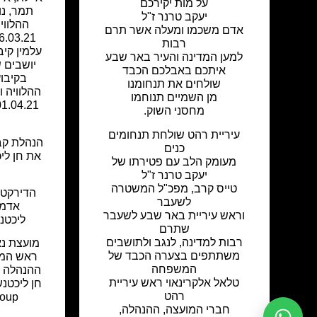
על מות יקירכם
תמר, נוע
יעקב טרנר ז"ל
ההלוויה
אדם משכמו ומעלה אשר תרם
רבות
עלמין קיב
למען המדינה והעיר באר שבע
יושבים 
איתכם באבלכם הכבד
בקיבו
שולחים את תנחומנו
מן השמיים תנוחמו
מחסני השוק.
עיריית רהט שולחת תנחומים
הנהלת קב
כנים
את חן לי
מעומק הלב עם פטירתו של
יעקב טרנר ז"ל
טייס קרב, מפכ"ל המשטרה
הדירקטו
לשעבר
אדמה
וראש עיריית באר שבע לשעבר
ליכטנש
שתרם
רבות למדינה, לנגב ולתושבים
מועצת נא
משתתפים בצערה הכבד של
ראש המו
המשפחה
ההנהלה ו
טלאל אלקרינאוי ראש עיריית
רהט
Group, על מ
חברי המועצה, ההנהלה,