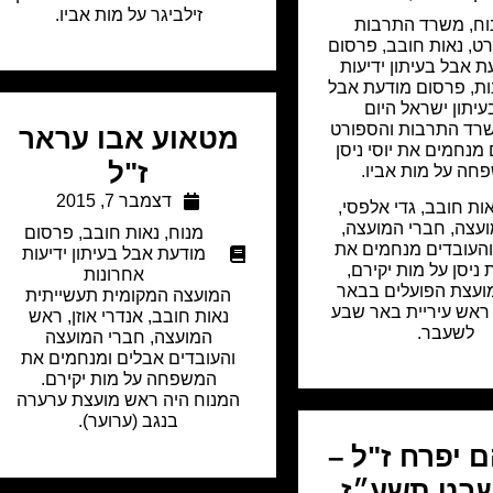
זילביגר על מות אביו.
וח
,
משרד התרבות
רט
,
נאות חובב
,
פרסום
ת אבל בעיתון ידיעות
ות
,
פרסום מודעת אבל
עיתון ישראל היום
רד התרבות והספורט
מטאוע אבו עראר
מנחמים את יוסי ניסן
ז"ל
חה על מות אביו.
דצמבר 7, 2015
ות חובב, גדי אלפסי,
עצה, חברי המועצה,
מנוח
,
נאות חובב
,
פרסום
העובדים מנחמים את
מודעת אבל בעיתון ידיעות
יסן על מות יקירם,
אחרונות
ועצת הפועלים בבאר
המועצה המקומית תעשייתית
ראש עיריית באר שבע
נאות חובב, אנדרי אוזן, ראש
לשעבר.
המועצה, חברי המועצה
והעובדים אבלים ומנחמים את
המשפחה על מות יקירם.
המנוח היה ראש מועצת ערערה
בנגב (ערוער).
 יפרח ז"ל –
שבט תשע״ז