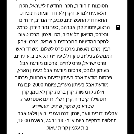
הסוכנות היהודית
,
הקרן החדשה לישראל
,
הקרן
הלאומית למדע
,
הקרן לעידוד יוזמות חינוכיות
,
התאחדות התעשיינים
,
טבע
,
יד הנדיב
,
יד חיים
הרצוג
,
יוזמות קרן אברהם
,
כפר נהר הירדן
,
כרמל
ונצ'רס
,
מוזיאון תל אביב
,
מכון ויצמן
,
מרכז טאוב
לחקר המדיניות החברתית בישראל
,
מרכז יצחק
רבין
,
מרכז מעשה
,
מרכז פרס לשלום
,
משרד ראש
הממשלה
,
נילית
,
סוזן דלל
,
עיריית תל אביב
,
עתידים
,
פרס ישראל
,
פרס לחיים
,
פרסום מודעת אבל
בעיתון גלובס
,
פרסום מודעת אבל בעיתון הארץ
,
פרסום מודעת אבל בעיתון ידיעות אחרונות
,
פרסום
מודעת אבל בעיתון מעריב
,
ציונות 2000
,
קבוצת
ויולה
,
קו משווה
,
קרן ברכה
,
קרן לאוטמן
,
קרן
רוטשילד קיסריה
,
קרן רש"י
,
רותם אסטרטגיה
,
שטראוס
,
שנקר
,
שתיל
,
תעשיידע
אבלים: דורית ונעם, יונתן, דנה ועמרי ורואן וילאנואבה.
ההלוויה תתקיים ביום א' ה- 24.11.13, בשעה 15.00,
בית עלמין קרית שאול.