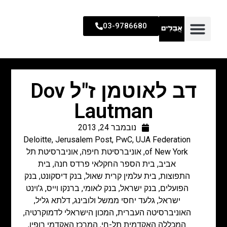
03-9786680
דב לאוטמן ז"ל Dov
Lautman
נובמבר 24, 2013
Deloitte
,
Jerusalem Post
,
PwC
,
UJA Federation
of New York
,
אוניברסיטת חיפה
,
אוניברסיטת תל
אביב
,
בית הספר החקלאי פרדס חנה
,
בית
התפוצות
,
בית עלמין קרית שאול
,
בנק דיסקונט
,
בנק
הפועלים
,
בנק ישראל
,
בנק לאומי
,
ברנקו וייס
,
ג'וינט
ישראל
,
גלעד יחסי ממשל ולובינג
,
דלתא גליל
,
האוניברסיטה העברית
,
המכון הישראלי לדמוקרטיה
,
המכללה האקדמית תל-חי
,
המרכז האקדמי רופין
,