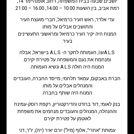
יושבים שבעה בבית המשפחה, רחוב אופנהיימר 14,
רמת אביב, בין השעות 10.00 – 14.00, 16.00 – 21.00.
עדי אלדר, ראש העיר כרמיאל, חברי מועצת העיר
והתושבים אבלים על מותו.
המנוח היה יקיר העיר כרמיאל ומראשוני התעשיינים
בעיר.
IsrA.L.S, העמותה לחקר ה- A.L.S בישראל, אבלה
ומנחמת את נעם והמשפחה על פטירת יקירם.
המנוח היה חולה A.L.S ונשיא העמותה.
חברת באבקום, עמאד תלחמי, מייסד החברה, העובדים
והמנהלים אבלים על מותו.
המנוח היה שותף בחברה.
בנק לאומי, דוד ברודט והדירקטוריון, רקפת רוסק-עמינח
וההנהלה, המנהלים והעובדים מנחמים את משפחת
לאוטמן על פטירת יקירם.
עמותת "אחרי", אלוף (מיל') יורם יאיר (ייה), יו"ר, דני