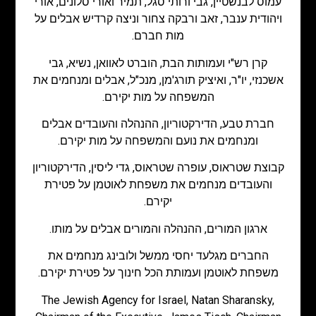
עמוס לבנשטיין, גבי ורותי סגל, תמיר ואורי סלונים, אורי
ויהודית ענבר, זאב ורבקה צחור וניצה קרדיש אבלים על
מות חברם.
קרן רש"י ועמותות הבת, הוברט לאוואן, נשיא, גבי
אשכנזי, יו"ר, ואיציק תורג'מן, מנכ"ל, אבלים ומנחמים את
המשפחה על מות יקירם.
חברת טבע, הדירקטוריון, ההנהלה והעובדים אבלים
ומנחמים את נועם והמשפחה על מות יקירם.
קבוצת שטראוס, עופרה שטראוס, גדי ליסין, הדירקטוריון
והעובדים מנחמים את משפחת לאוטמן על פטירת
יקירם.
ארגון המורים, ההנהלה והמורים אבלים על מותו.
החברים מגלעד יחסי ממשל ולובינג מנחמים את
משפחת לאוטמן ועמותת הכל חינוך על פטירת יקירם.
The Jewish Agency for Israel, Natan Sharansky,