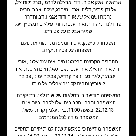
אריאלה ואלק אבירי, דדי ואראלה לדרמן, מרק יקותיאל,
יעל ודן פתיר, דליה וארנון טיברג, שילה ואברי הריס,
נחמה ושמואל שי, אווה ודוד אגמון, דב והדרה
פרידלנדר, יהודית ואורי ענבר, רותי פילץ בורנשטיין ויעל
שמיר אבלים על פטירתו.
משפחות: פישמן, אופיר ומניפז מנחמות את נועם
והמשפחה על פטירת יקירם.
החברים מקבוצת פרלמנט הים: איה עזריאלנט, אורי
דורי, אורי יחיאלי, אורי ענבר, גבי סגל, חיים הייטנר, יאיר
ויינברגר, לאה מגן, ניצה קרדיש, צביקה ימיני, צביקה
ליפוביץ ותחיה קלינגר אבלים על מותו.
המשפחה מודיעה כי במלאות שלושים לפטירת יקירם,
המשפחה וחבריו הקרובים יעלו לקברו ביום א' ה-
22.12.13, בשעה 11.00, בית עלמין קרית שאול.
המשפחה מודה לכל המנחמים.
המשפחה מודיעה כי במלאות שנה למות יקירם תתקיים