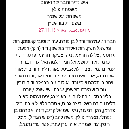
איש נדיר וחבר יקר ואהוב
משפחת פילץ
משפחת יעל שמיר
משפחת בורשטיין
מודעת אבל הארץ 27.11.13
חבריו: י. עמיהוד ורחל בן פורת, עירית וטובי קאופמן, רות
ומישאל חשין, רות ואלדד בוקשפן, דוד (ריקי) ויפעת
גרוסמן, צלילה חריזמן, נגה וצביקה חריזמן פרס, יהונתן
כרמון, אורית ושמואל חמו, תלמה ואלי לוין, דבורה
ועמירם נמיר, צביה לוי, אביטל נאור, דליה הורוביץ, אורה
גולדנברג, אדם ואיה מזור, עלמה ויוסי ריגר, ורדה ואורי
וינוקור, תלמה ויוסי ורדי, אילנה גור, כרמלה ודוד רובין,
נורית ועמירם בוקשפן, שירה וישי שופטי, יורם
בליזובסקי, ניבה לניר וגיורא מורג, יפה ועמוס ספיר,
דליה ויהודה רשל, דיצה גרוס, אסתר הלוי, ליאורה ומיקי
פדרמן, הלן ודני גור, נילי ושמואל קריב, דינה ואברהם בן
נפתלי, מאירה פילץ, משה להב (הטיש הגדול), מיכל
רוסין, עדי שמחה, אוה וערן עינת, ענגי ועוזי נתנאל,