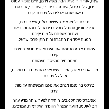
גינת, אורי דורי, איתן הבר, משה וידמן, חיים טופול, עמוס
ירון, שלום קיטל, איתמר רבינוביץ, איתן רף, אברהם
בייגה שוחט אבלים על פטירת יקירם.
חברת דלתא גליל תעשיות בע"מ, אייזיק דבח,
הדירקטוריון, ההנהלה והעובדים אבלים ומנחמים את
נעם והמשפחה על מות יקירם.
המנוח ייסד את החברה והיה חתן פרס ישראל.
עמותת צ.ב.ע מנחמת את נועם ומשפחתו על פטירת
יקירם.
המנוח היה ממייסדי העמותה.
מכון אבני ראשה, המכון הישראלי למנהיגות בית ספרית,
אבל על פטירתו.
צ'רלס ברונפמן מנחם את נועם והמשפחה על מות
יקירם.
אוניברסיטת תל אביב, היחידה לנוער שוחר מדע ע"ש
דב לאוטמן, הוועד המנהל, הוועדה האקדמית, המרצים,