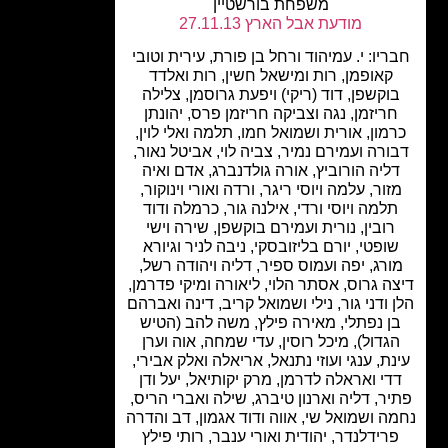
משפחת בורשטיין
מודעת אבל הארץ 27.11.13
יו: י. עמיהוד ורחל בן פורת, עירית וטובי
קאופמן, רות ומישאל חשין, רות ואלדד
וקשפן, דוד (ריקי) ויפעת גרוסמן, צלילה
ריזמן, נגה וצביקה חריזמן פרס, יהונתן
מון, אורית ושמואל חמו, תלמה ואלי לוין,
ורה ועמירם נמיר, צביה לוי, אביטל נאור,
ליה הורוביץ, אורה גולדנברג, אדם ואיה
זור, עלמה ויוסי ריגר, ורדה ואורי וינוקור,
למה ויוסי ורדי, אילנה גור, כרמלה ודוד
רובין, נורית ועמירם בוקשפן, שירה וישי
ופטי, יורם בליזובסקי, ניבה לניר וגיורא
ורג, יפה ועמוס ספיר, דליה ויהודה רשל,
ה גרוס, אסתר הלוי, ליאורה ומיקי פדרמן,
 ודני גור, נילי ושמואל קריב, דינה ואברהם
ן נפתלי, מאירה פילץ, משה להב (הטיש
גדול), מיכל רוסין, עדי שמחה, אוה וערן
ת, ענגי ועוזי נתנאל, אריאלה ואלק אבירי,
די ואראלה לדרמן, מרק יקותיאל, יעל ודן
ר, דליה וארנון טיברג, שילה ואברי הריס,
ה ושמואל שי, אווה ודוד אגמון, דב והדרה
רידלנדר, יהודית ואורי ענבר, רותי פילץ