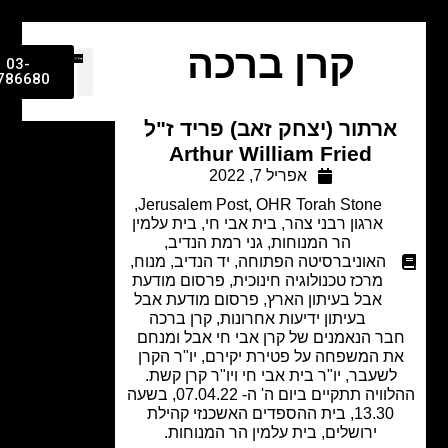
קרן ברכה
03-
9786680
רתור (יצחק זאב) פריד ז"ל
Arthur William Fried
אפריל 7, 2022
,
Jerusalem Post
,
OHR Torah Stone
ארגון רבני צהר
,
בית אבי חי
,
בית עלמין
הר המנוחות
,
גני רמת הנדיב
,
האוניברסיטה הפתוחה
,
יד הנדיב
,
מנוח
,
מרכז טכנולוגיה חינוכית
,
פרסום מודעת
אבל בעיתון הארץ
,
פרסום מודעת אבל
בעיתון ידיעות אחרונות
,
קרן ברכה
ר הנאמנים של קרן אבי חי אבל ומנחם
ת המשפחה על פטירת יקירם, יו"ר הקרן
שעבר, יו"ר בית אבי חי ויו"ר קרן קשת.
ההלוויה תתקיים ביום ה' ה- 07.04.22, בשעה
13.30, בית ההספדים האשכנזי קהילת
ירושלים, בית עלמין הר המנוחות.