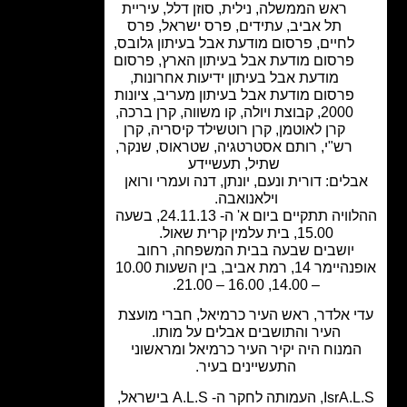
ראש הממשלה
,
נילית
,
סוזן דלל
,
עיריית
תל אביב
,
עתידים
,
פרס ישראל
,
פרס
לחיים
,
פרסום מודעת אבל בעיתון גלובס
,
פרסום מודעת אבל בעיתון הארץ
,
פרסום
מודעת אבל בעיתון ידיעות אחרונות
,
פרסום מודעת אבל בעיתון מעריב
,
ציונות
2000
,
קבוצת ויולה
,
קו משווה
,
קרן ברכה
,
קרן לאוטמן
,
קרן רוטשילד קיסריה
,
קרן
רש"י
,
רותם אסטרטגיה
,
שטראוס
,
שנקר
,
שתיל
,
תעשיידע
לים: דורית ונעם, יונתן, דנה ועמרי ורואן
וילאנואבה.
ההלוויה תתקיים ביום א' ה- 24.11.13, בשעה
15.00, בית עלמין קרית שאול.
יושבים שבעה בבית המשפחה, רחוב
אופנהיימר 14, רמת אביב, בין השעות 10.00
– 14.00, 16.00 – 21.00.
י אלדר, ראש העיר כרמיאל, חברי מועצת
העיר והתושבים אבלים על מותו.
מנוח היה יקיר העיר כרמיאל ומראשוני
התעשיינים בעיר.
IsrA.L.S, העמותה לחקר ה- A.L.S בישראל,