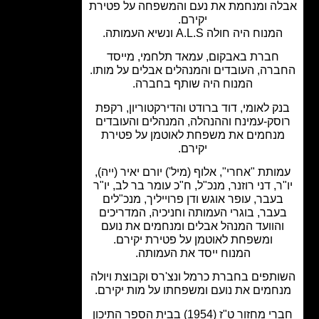
ה ומנחמת את נעם והמשפחה על פטירת
יקירם.
מנוח היה חולה A.L.S ונשיא העמותה.
חברת באבקום, עמאד תלחמי, מייסד
רה, העובדים והמנהלים אבלים על מותו.
המנוח היה שותף בחברה.
ק לאומי, דוד ברודט והדירקטוריון, רקפת
סק-עמינח וההנהלה, המנהלים והעובדים
נחמים את משפחת לאוטמן על פטירת
יקירם.
ותת "אחרי", אלוף (מיל') יורם יאיר (ייה),
ר, דני רוזנר, מנכ"ל, ח"כ עומר בר לב, יו"ר
עבר, עופר אוגש ודן פרוייליך, מנכ"לים
עבר, בוגרי העמותה וחניכיה, המדריכים
הוועד המנהל אבלים ומנחמים את נועם
ומשפחת לאוטמן על פטירת יקירם.
המנוח ייסד את העמותה.
תפים בחברת כרמל ונצ'רס וקבוצת ויולה
חמים את נועם ומשפחתו על מות יקירם.
חברי מחזור ט"ז (1954) בבית הספר התיכון