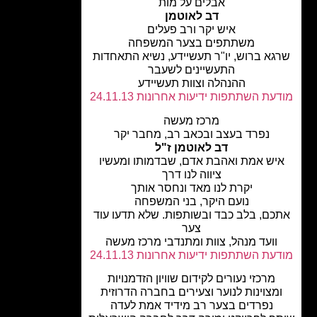
אבלים על מות
דב לאוטמן
איש יקר ורב פעלים
משתתפים בצער המשפחה
גא ברוש, יו"ר תעשיידע, נשיא התאחדות
התעשיינים לשעבר
ההנהלה וצוות תעשיידע
עת השתתפות ידיעות אחרונות 24.11.13
מרכז מעשה
נפרד בעצב ובכאב רב, מחבר יקר
דב לאוטמן ז"ל
יש אמת ואהבת אדם, שבדמותו ומעשיו
ציווה לנו דרך
יקרת לנו מאד ונחסר אותך
נועם היקר, בני המשפחה
כם, בלב כבד ובשותפות. שלא תדעו עוד
צער
וועד מנהל, צוות ומתנדבי מרכז מעשה
עת השתתפות ידיעות אחרונות 24.11.13
מרכזי נעורים לקידום שוויון הזדמנויות
מצוינות לנוער וצעירים בחברה הדרוזית
נפרדים בצער רב מידיד אמת לעדה