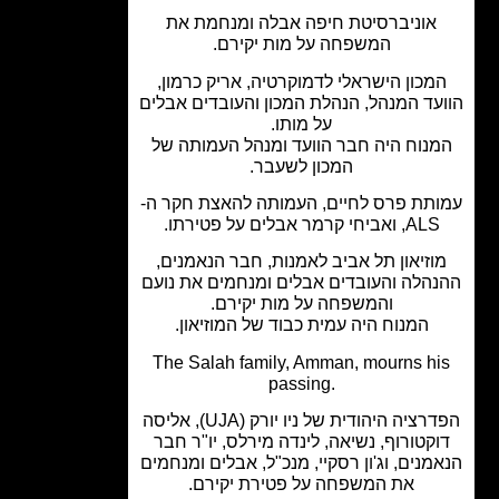
אוניברסיטת חיפה אבלה ומנחמת את
המשפחה על מות יקירם.
מכון הישראלי לדמוקרטיה, אריק כרמון,
עד המנהל, הנהלת המכון והעובדים אבלים
על מותו.
נוח היה חבר הוועד ומנהל העמותה של
המכון לשעבר.
תת פרס לחיים, העמותה להאצת חקר ה-
ALS, ואביחי קרמר אבלים על פטירתו.
וזיאון תל אביב לאמנות, חבר הנאמנים,
הלה והעובדים אבלים ומנחמים את נועם
והמשפחה על מות יקירם.
המנוח היה עמית כבוד של המוזיאון.
The Salah family, Amman, mourns h
passing.
הפדרציה היהודית של ניו יורק (UJA), אליסה
קטורוף, נשיאה, לינדה מירלס, יו"ר חבר
מנים, וג'ון רסקיי, מנכ"ל, אבלים ומנחמים
את המשפחה על פטירת יקירם.