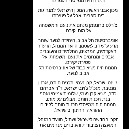
המנוח היה ממייסדי העמותה.
ון אבני ראשה, המכון הישראלי למנהיגות
בית ספרית, אבל על פטירתו.
רלס ברונפמן מנחם את נועם והמשפחה
על מות יקירם.
ניברסיטת תל אביב, היחידה לנוער שוחר
 ע"ש דב לאוטמן, הוועד המנהל, הוועדה
קדמית, המרצים, התלמידים והעובדים
אבלים ומנחמים את נעם ומשפחתו על
פטירת יקירם.
נוח היה נשיא כבוד של אוניברסיטת תל
אביב לנוער.
וינט ישראל, קרן נעמי ותכנית חותם, ארנון
נטבר, מנכ"ל ג'וינט ישראל, ד"ר אברהם
ר, נשיא קרן נעמי, שלומית עמיחי ואסף
בנר, תכנית חותם, אבלים על מותו.
מנוח היה ממייסדי תכנית חותם לקידום
ההוראה והחינוך בישראל.
ן החדשה לישראל ושתיל, הוועד המנהל,
מועצה הציבורית והעובדים מנחמים את