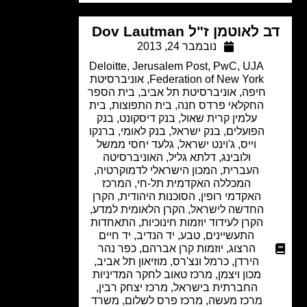
לאוטמן ז"ל Dov Lautman
נובמבר 24, 2013
Deloitte
,
Jerusalem Post
,
PwC
,
UJA
Federation of New York
,
אוניברסיטת
חיפה
,
אוניברסיטת תל אביב
,
בית הספר
החקלאי פרדס חנה
,
בית התפוצות
,
בית
עלמין קרית שאול
,
בנק דיסקונט
,
בנק
הפועלים
,
בנק ישראל
,
בנק לאומי
,
ברנקו
וייס
,
ג'וינט ישראל
,
גלעד יחסי ממשל
ולובינג
,
דלתא גליל
,
האוניברסיטה
העברית
,
המכון הישראלי לדמוקרטיה
,
המכללה האקדמית תל-חי
,
המרכז
האקדמי רופין
,
הסוכנות היהודית
,
הקרן
החדשה לישראל
,
הקרן הלאומית למדע
,
הקרן לעידוד יוזמות חינוכיות
,
התאחדות
התעשיינים
,
טבע
,
יד הנדיב
,
יד חיים
הרצוג
,
יוזמות קרן אברהם
,
כפר נהר
הירדן
,
כרמל ונצ'רס
,
מוזיאון תל אביב
,
מכון ויצמן
,
מרכז טאוב לחקר המדיניות
החברתית בישראל
,
מרכז יצחק רבין
,
מרכז מעשה
,
מרכז פרס לשלום
,
משרד