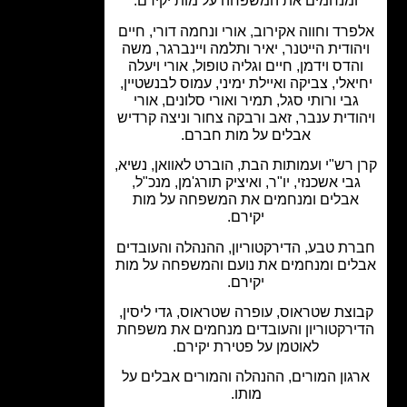
ומנחמים את המשפחה על מות יקירם.
רד וחווה אקירוב, אורי ונחמה דורי, חיים
הודית הייטנר, יאיר ותלמה ויינברגר, משה
הדס וידמן, חיים וגליה טופול, אורי ויעלה
אלי, צביקה ואיילת ימיני, עמוס לבנשטיין,
גבי ורותי סגל, תמיר ואורי סלונים, אורי
ודית ענבר, זאב ורבקה צחור וניצה קרדיש
אבלים על מות חברם.
 רש"י ועמותות הבת, הוברט לאוואן, נשיא,
בי אשכנזי, יו"ר, ואיציק תורג'מן, מנכ"ל,
אבלים ומנחמים את המשפחה על מות
יקירם.
ת טבע, הדירקטוריון, ההנהלה והעובדים
ים ומנחמים את נועם והמשפחה על מות
יקירם.
וצת שטראוס, עופרה שטראוס, גדי ליסין,
רקטוריון והעובדים מנחמים את משפחת
לאוטמן על פטירת יקירם.
גון המורים, ההנהלה והמורים אבלים על
מותו.