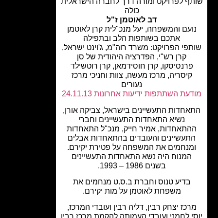
ף לפרויקט ומורה דרך לחברה הישראלית
כולה
דב לאוטמן ז"ל
עם והמשפחה, יעל מנכ"לית קרן לאוטמן
אתכם בשותפות הלב ובתפילה
פי הפרויקט: משרד רוה"מ, ג'וינט ישראל,
קרן רש"י, הפדרציה היהודית של סן
רנסיסקו, קרן חוסידמאן, קרן רוטשילד
קיסריה, מרכז מעשה, צוות וחניכי מרכז
נעורים
עת השתתפות ידיעות אחרונות 24.11.13
חדות התעשיינים בישראל, צביקה אורן,
נשיא התאחדות התעשיינים וחברי
תאחדות, אמיר חייק, מנכ"ל התאחדות
תעשיינים והעובדים בהתאחדות אבלים
מנחמים את המשפחה על פטירת יקירם.
המנוח היה נשא התאחדות התעשיינים
בשנים 1986 – 1993.
בדיע טנוס וחברת ב.ס.ט מנחמים את
משפחת לאוטמן על מות יקירם.
כז יצחק רבין, דליה רבין ועובדי המרכז,
י לחמני ועובדי העמותה להקמת מרכז רבין