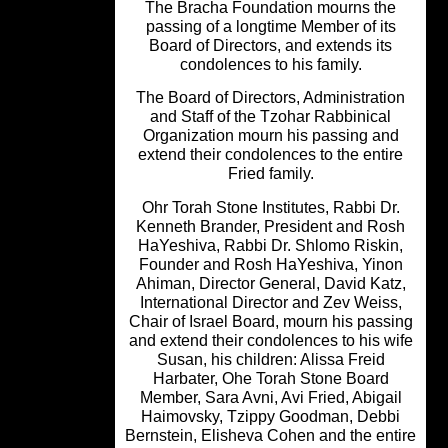
The Bracha Foundation mourns th
passing of a longtime Member of its
Board of Directors, and extends its
condolences to his family.
The Board of Directors, Administrati
and Staff of the Tzohar Rabbinical
Organization mourn his passing an
extend their condolences to the enti
Fried family.
Ohr Torah Stone Institutes, Rabbi Dr
Kenneth Brander, President and Ro
HaYeshiva, Rabbi Dr. Shlomo Riskin
Founder and Rosh HaYeshiva, Yino
Ahiman, Director General, David Kat
International Director and Zev Weiss
Chair of Israel Board, mourn his pass
and extend their condolences to his w
Susan, his children: Alissa Freid
Harbater, Ohe Torah Stone Board
Member, Sara Avni, Avi Fried, Abigai
Haimovsky, Tzippy Goodman, Debb
Bernstein, Elisheva Cohen and the ent