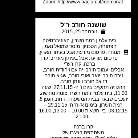
Zoom: http://www.bac.org.il/memorial
שושנה חורב ז"ל
נובמבר 25, 2015
בית עלמין רמת השרון
,
האוניברסיטה
הפתוחה
,
הטכניון
,
מוסד שמואל נאמן
,
מנוחה
,
פרסום מודעת אבל בעיתון הארץ
,
פרסום מודעת אבל בעיתון מעריב
,
קרן
ברכה
,
קרן רש"י
בלים: עמוס חורב, יחיעם ויהודית חורב,
ירה חורב, יואב ואורי חורב, שגיא חורב,
דניאל חורב ויונתן חורב.
ההלוויה תתקיים ביום ו' ה- 27.11.15, שעה
 רמת השרון צומת מורשה.
יושבים שבעה בבית המשפחה, רחוב הגפן 8,
רמת השרון, בימים א'-ה' ה- 29.11.15 –
03.12.15, בין השעות 10.00 – 13.00, 16.00
– 21.00.
קרן ברכה
משתתפת בצערו של