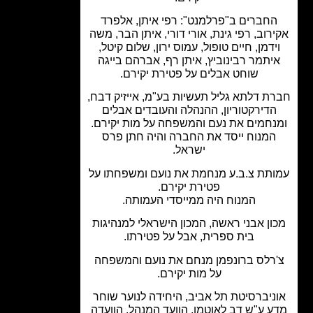
חברים ב"פרלמנט": רפי איתן, אלפרד
רוב, רפי גינת, אורי דורי, איתן הבר, משה
ידמן, חיים טופול, עמוס ירון, שלום קיטל,
יתמר רבינוביץ, איתן רף, אברהם בייגה
שוחט אבלים על פטירת יקירם.
ת דלתא גליל תעשיות בע"מ, אייזיק דבח,
הדירקטוריון, ההנהלה והעובדים אבלים
נחמים את נעם והמשפחה על מות יקירם.
המנוח ייסד את החברה והיה חתן פרס
ישראל.
תת צ.ב.ע מנחמת את נועם ומשפחתו על
פטירת יקירם.
המנוח היה ממייסדי העמותה.
ון אבני ראשה, המכון הישראלי למנהיגות
בית ספרית, אבל על פטירתו.
רלס ברונפמן מנחם את נועם והמשפחה
על מות יקירם.
ניברסיטת תל אביב, היחידה לנוער שוחר
 ע"ש דב לאוטמן, הוועד המנהל, הוועדה