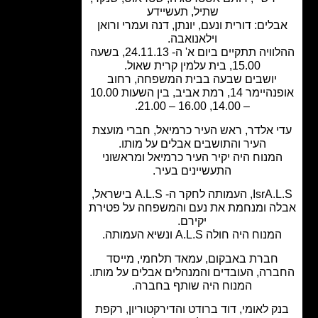
שתיל
,
תעשיידע
לים: דורית ונעם, יונתן, דנה ועמרי ורואן
וילאנואבה.
ההלוויה תתקיים ביום א' ה- 24.11.13, בשעה
15.00, בית עלמין קרית שאול.
יושבים שבעה בבית המשפחה, רחוב
אופנהיימר 14, רמת אביב, בין השעות 10.00
– 14.00, 16.00 – 21.00.
י אלדר, ראש העיר כרמיאל, חברי מועצת
העיר והתושבים אבלים על מותו.
מנוח היה יקיר העיר כרמיאל ומראשוני
התעשיינים בעיר.
IsrA.L.S, העמותה לחקר ה- A.L.S בישראל,
ה ומנחמת את נעם והמשפחה על פטירת
יקירם.
מנוח היה חולה A.L.S ונשיא העמותה.
חברת באבקום, עמאד תלחמי, מייסד
רה, העובדים והמנהלים אבלים על מותו.
המנוח היה שותף בחברה.
ק לאומי, דוד ברודט והדירקטוריון, רקפת