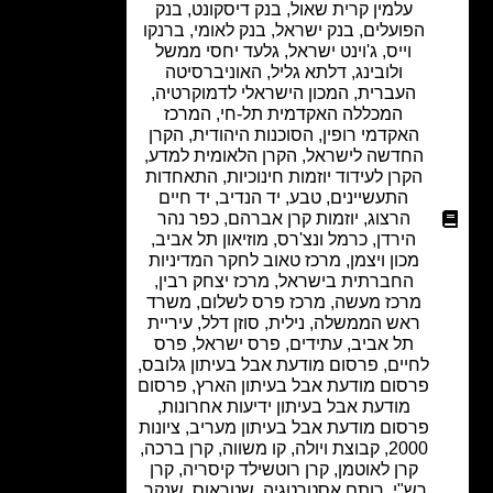
עלמין קרית שאול
,
בנק דיסקונט
,
בנק
הפועלים
,
בנק ישראל
,
בנק לאומי
,
ברנקו
וייס
,
ג'וינט ישראל
,
גלעד יחסי ממשל
ולובינג
,
דלתא גליל
,
האוניברסיטה
העברית
,
המכון הישראלי לדמוקרטיה
,
המכללה האקדמית תל-חי
,
המרכז
האקדמי רופין
,
הסוכנות היהודית
,
הקרן
החדשה לישראל
,
הקרן הלאומית למדע
,
הקרן לעידוד יוזמות חינוכיות
,
התאחדות
התעשיינים
,
טבע
,
יד הנדיב
,
יד חיים
הרצוג
,
יוזמות קרן אברהם
,
כפר נהר
הירדן
,
כרמל ונצ'רס
,
מוזיאון תל אביב
,
מכון ויצמן
,
מרכז טאוב לחקר המדיניות
החברתית בישראל
,
מרכז יצחק רבין
,
מרכז מעשה
,
מרכז פרס לשלום
,
משרד
ראש הממשלה
,
נילית
,
סוזן דלל
,
עיריית
תל אביב
,
עתידים
,
פרס ישראל
,
פרס
לחיים
,
פרסום מודעת אבל בעיתון גלובס
,
פרסום מודעת אבל בעיתון הארץ
,
פרסום
מודעת אבל בעיתון ידיעות אחרונות
,
פרסום מודעת אבל בעיתון מעריב
,
ציונות
2000
,
קבוצת ויולה
,
קו משווה
,
קרן ברכה
,
קרן לאוטמן
,
קרן רוטשילד קיסריה
,
קרן
רש"י
,
רותם אסטרטגיה
,
שטראוס
,
שנקר
,