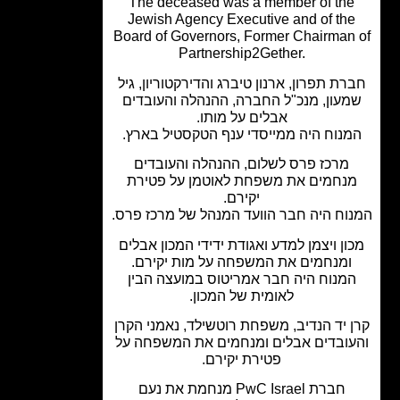
The deceased was a member of th
Jewish Agency Executive and of th
Board of Governors, Former Chairman
Partnership2Gether.
רת תפרון, ארנון טיברג והדירקטוריון, גיל
עון, מנכ"ל החברה, ההנהלה והעובדים
אבלים על מותו.
נוח היה ממייסדי ענף הטקסטיל בארץ.
מרכז פרס לשלום, ההנהלה והעובדים
נחמים את משפחת לאוטמן על פטירת
יקירם.
וח היה חבר הוועד המנהל של מרכז פרס.
ון ויצמן למדע ואגודת ידידי המכון אבלים
ומנחמים את המשפחה על מות יקירם.
מנוח היה חבר אמריטוס במועצה הבין
לאומית של המכון.
 יד הנדיב, משפחת רוטשילד, נאמני הקרן
ובדים אבלים ומנחמים את המשפחה על
פטירת יקירם.
חברת PwC Israel מנחמת את נעם