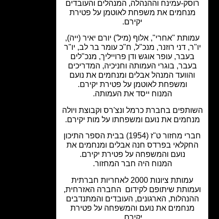
סק-עמינח וההנהלה, המנהלים והעובדים
נחמים את משפחת לאוטמן על פטירת
יקירם.
ותת "אחרי", אלוף (מיל') יורם יאיר (ייה),
ר, דני רוזנר, מנכ"ל, ח"כ עומר בר לב, יו"ר
עבר, עופר אוגש ודן פרוייליך, מנכ"לים
עבר, בוגרי העמותה וחניכיה, המדריכים
הוועד המנהל אבלים ומנחמים את נועם
ומשפחת לאוטמן על פטירת יקירם.
המנוח ייסד את העמותה.
תפים בחברת כרמל ונצ'רס וקבוצת ויולה
חמים את נועם ומשפחתו על מות יקירם.
חברי מחזור ט"ז (1954) בבית הספר התיכון
קלאי בפרדס חנה אבלים ומנחמים את
נועם והמשפחה על פטירת יקירם.
המנוח היה חבר המחזור.
עמותת ציונות 2000 לאחריות חברתית
מותת שיתופם לקידום החברה האזרחית,
נהלות, הארגונים, העובדים והמתנדבים
נחמים את נועם והמשפחה על פטירת
יקירם.