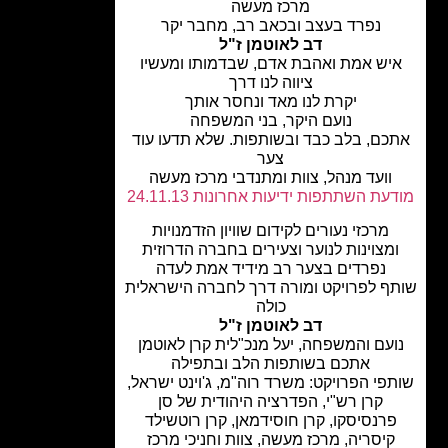
מרכז מעשה
נפרד בעצב ובכאב רב, מחבר יקר
דב לאוטמן ז"ל
יש אמת ואהבת אדם, שבדמותו ומעשיו
ציווה לנו דרך
יקרת לנו מאד ונחסר אותך
נועם היקר, בני המשפחה
כם, בלב כבד ובשותפות. שלא תדעו עוד
צער
וועד מנהל, צוות ומתנדבי מרכז מעשה
עת השתתפות ידיעות אחרונות 24.11.13
מרכזי נעורים לקידום שוויון הזדמנויות
מצוינות לנוער וצעירים בחברה הדרוזית
נפרדים בצער רב מידיד אמת לעדה
ף לפרויקט ומורה דרך לחברה הישראלית
כולה
דב לאוטמן ז"ל
עם והמשפחה, יעל מנכ"לית קרן לאוטמן
אתכם בשותפות הלב ובתפילה
פי הפרויקט: משרד רוה"מ, ג'וינט ישראל,
קרן רש"י, הפדרציה היהודית של סן
רנסיסקו, קרן חוסידמאן, קרן רוטשילד
קיסריה, מרכז מעשה, צוות וחניכי מרכז