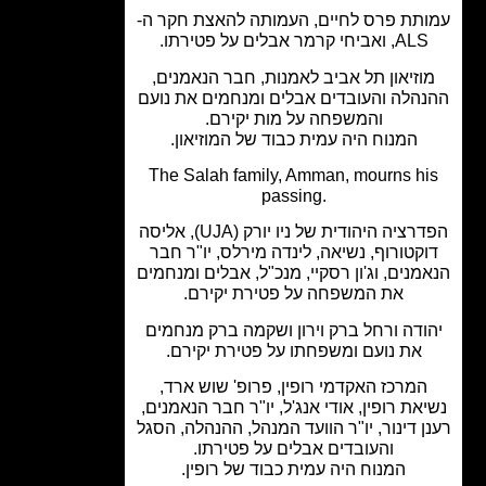
תת פרס לחיים, העמותה להאצת חקר ה-
ALS, ואביחי קרמר אבלים על פטירתו.
וזיאון תל אביב לאמנות, חבר הנאמנים,
הלה והעובדים אבלים ומנחמים את נועם
והמשפחה על מות יקירם.
המנוח היה עמית כבוד של המוזיאון.
The Salah family, Amman, mourns h
passing.
הפדרציה היהודית של ניו יורק (UJA), אליסה
קטורוף, נשיאה, לינדה מירלס, יו"ר חבר
מנים, וג'ון רסקיי, מנכ"ל, אבלים ומנחמים
את המשפחה על פטירת יקירם.
ודה ורחל ברק וירון ושקמה ברק מנחמים
את נועם ומשפחתו על פטירת יקירם.
המרכז האקדמי רופין, פרופ' שוש ארד,
את רופין, אודי אנג'ל, יו"ר חבר הנאמנים,
ן דינור, יו"ר הוועד המנהל, ההנהלה, הסגל
והעובדים אבלים על פטירתו.
המנוח היה עמית כבוד של רופין.