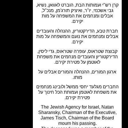
 רש"י ועמותות הבת, הוברט לאוואן, נשיא,
בי אשכנזי, יו"ר, ואיציק תורג'מן, מנכ"ל,
אבלים ומנחמים את המשפחה על מות
יקירם.
ת טבע, הדירקטוריון, ההנהלה והעובדים
ים ומנחמים את נועם והמשפחה על מות
יקירם.
וצת שטראוס, עופרה שטראוס, גדי ליסין,
רקטוריון והעובדים מנחמים את משפחת
לאוטמן על פטירת יקירם.
גון המורים, ההנהלה והמורים אבלים על
מותו.
רים מגלעד יחסי ממשל ולובינג מנחמים
 משפחת לאוטמן ועמותת הכל חינוך על
פטירת יקירם.
The Jewish Agency for Israel, Nata
Sharansky, Chairman of the Executiv
James Tisch, Chairman of the Boar
mourn his passing.