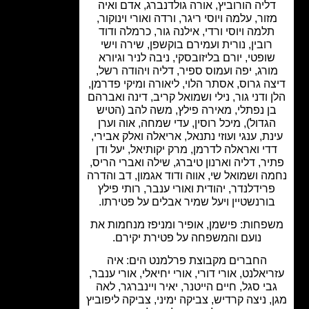
ליה הורוביץ, אורה גולדנברג, אדם ואיה
זור, עלמה ויוסי ריגר, ורדה ואורי וינוקור,
למה ויוסי ורדי, אילנה גור, כרמלה ודוד
רובין, נורית ועמירם בוקשפן, שירה וישי
ופטי, יורם בליזובסקי, ניבה לניר וגיורא
ורג, יפה ועמוס ספיר, דליה ויהודה רשל,
ה גרוס, אסתר הלוי, ליאורה ומיקי פדרמן,
 ודני גור, נילי ושמואל קריב, דינה ואברהם
ן נפתלי, מאירה פילץ, משה להב (הטיש
גדול), מיכל רוסין, עדי שמחה, אוה וערן
ת, ענגי ועוזי נתנאל, אריאלה ואלק אבירי,
די ואראלה לדרמן, מרק יקותיאל, יעל ודן
ר, דליה וארנון טיברג, שילה ואברי הריס,
ה ושמואל שי, אווה ודוד אגמון, דב והדרה
רידלנדר, יהודית ואורי ענבר, רותי פילץ
ורנשטיין ויעל שמיר אבלים על פטירתו.
פחות: פישמן, אופיר ומניפז מנחמות את
נועם והמשפחה על פטירת יקירם.
החברים מקבוצת פרלמנט הים: איה
יאלנט, אורי דורי, אורי יחיאלי, אורי ענבר,
בי סגל, חיים הייטנר, יאיר ויינברגר, לאה
, ניצה קרדיש, צביקה ימיני, צביקה ליפוביץ