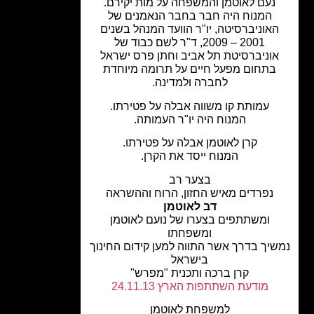
נעם לאוטמן והמשפחה על מות יקירם.
המנוח היה חבר בחבר הנאמנים של
אוניברסיטה, יו"ר הוועד המנהל בשנים
2001 – 2009, ד"ר לשם כבוד של
וניברסיטת תל אביב וחתן פרס ישראל
בתחום מפעל חיים על תרומה מיוחדת
לחברה ולמדינה.
עמותת קו משווה אבלה על פטירתו.
המנוח היה יו"ר העמותה.
קרן לאוטמן אבלה על פטירתו.
המנוח ייסד את הקרן.
בצער רב
נפרדים מאיש החזון, הרוח וההשראה
דב לאוטמן
ומשתתפים בצערו של נועם לאוטמן
ומשפחתו
יך בדרך אשר התווה למען קידום החינוך
בישראל
קרן ברכה ותכנית "מפרש"
מודעת השתתפות הארץ 24.11.13
למשפחת לאוטמן