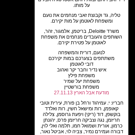
על מותו.
ליה, גד וקבוצת זאבי מנחמים את נועם
ומשפחת לאוטמן על מות יקירם.
משרד Deloitte, בריטמן, אלמגור, זהר,
ותפים והעובדים מנחמים את משפחת
לאוטמן על פטירת יקירם.
לנועם, דורית והמשפחה
משתתפים בצערכם במות יקירכם
דובי לאוטמן
איש נדיר וחבר יקר ואהוב
משפחת פילץ
משפחת יעל שמיר
משפחת בורשטיין
מודעת אבל הארץ 27.11.13
יו: י. עמיהוד ורחל בן פורת, עירית וטובי
קאופמן, רות ומישאל חשין, רות ואלדד
וקשפן, דוד (ריקי) ויפעת גרוסמן, צלילה
ריזמן, נגה וצביקה חריזמן פרס, יהונתן
מון, אורית ושמואל חמו, תלמה ואלי לוין,
ורה ועמירם נמיר, צביה לוי, אביטל נאור,