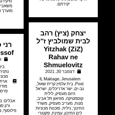
מיקירם,
יקירתם.
משאבי א
מוערך ו
יצחק (ציץ) רהב
לבית שמולביץ ז"ל
רני 
Yitzhak (ZiZ)
ssof
Rahav ne
או
Shmuelovitz
בית
דצמבר 30, 2021
נתניה
מכוני
IL Makiage
,
Jerusalem
ארתו
Post
,
בית עלמין קרית שאול
,
מודע
גב-ים
,
ישר אדריכלים
,
ישראל
פרסו
היום מעסיק
,
לילית
קוסמטיקה
,
מוזיאון תל אביב
,
אבלים: בנ
מנוח
,
מעריב מעסיק
,
משרד
ורון סנ
החינוך
,
נילית
,
סוכנות מכוניות
פילוסוף, נ
לים התיכון
,
עמינח
,
פקטורי