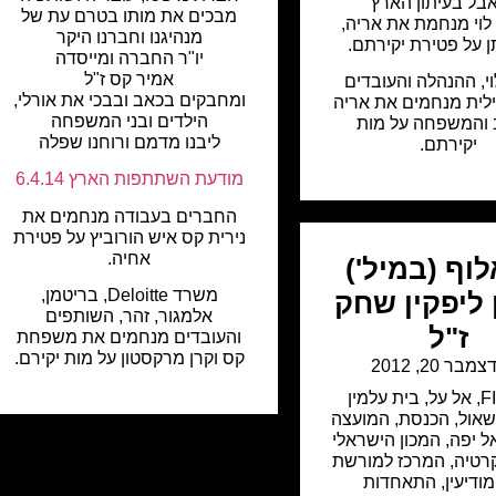
בל בעיתון הארץ
מבכים את מותו בטרם עת של
וי מנחמת את אריה,
מנהיגנו וחברנו היקר
ן על פטירת יקירתם.
יו"ר החברה ומייסדה
אמיר קס ז"ל
י, ההנהלה והעובדים
ומחבקים בכאב ובבכי את אורלי,
לית מנחמים את אריה
הילדים ובני המשפחה
 והמשפחה על מות
ליבנו מדמם ורוחנו שפלה
יקירתם.
מודעת השתתפות הארץ 6.4.14
החברים בעבודה מנחמים את
נירית קס איש הורוביץ על פטירת
אחיה.
וף (במיל')
משרד Deloitte, בריטמן,
 ליפקין שחק
אלמגור, זהר, השותפים
ז"ל
והעובדים מנחמים את משפחת
קס וקרן מרקסטון על מות יקירם.
צמבר 20, 2012
F
,
אל על
,
בית עלמין
שאול
,
הכנסת
,
המועצה
ל יפה
,
המכון הישראלי
רטיה
,
המרכז למורשת
ודיעין
,
התאחדות