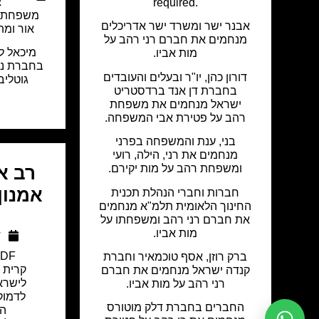
א
required.
משפחת ל
אבנר ישר ומשרד ישר אדריכלים
אור ומת
מנחמים את חברם רני רהב על
מיכאל לו
מות אביו.
בחברת ני
דורון כהן, יו"ר ובעלים והעובדים
גוטליב
בחברת דן אנד ברדסטריט
ישראל מנחמים את משפחת
רהב על פטירת אבי המשפחה.
בני, ענת והמשפחה בפרני
מנחמים את רני, הילה, רועי
ומשפחת רהב על מות יקירם.
רב אל
אמנון
חברות וחברי הנהלת תכנית
החינוך הלאומית תלמ"א מנחמים
את חברם רני רהב ומשפחתו על
מות אביו.
ד
IDF
ברק רוזן, אסף טוכמאיר וחברת
קרית 
קנדה ישראל מנחמים את חברם
לישרא
רני רהב על מות אביו.
לדמוק
החברים בחברת דלק מוטורס
המ