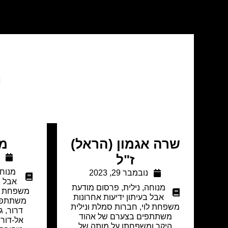
נ
שרה אגמון (הראל)
מי
ז"ל
א
מנוח
נובמבר 29, 2023
אבל ב
מנוחה
,
נילית
,
פרסום מודעת
משפחת לו
אבל בעיתון ידיעות אחרונות
משתתפים
משפחת לוי, חברות סמלת ונילית
דרור, ג
משתתפים בצערם של אהוד
אל-דור 
היקר ומשפחתו על מותה של