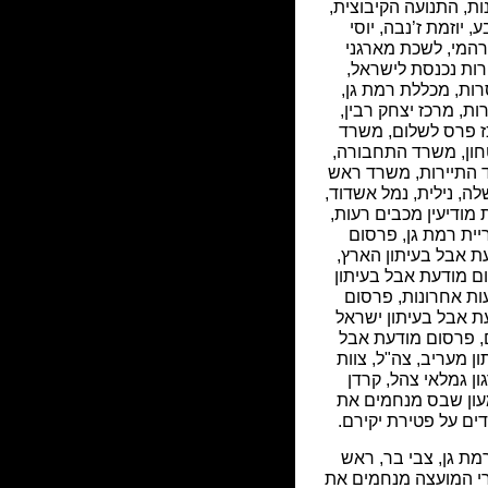
ות
,
התנועה הקיבוצית
,
ע
,
יוזמת ז’נבה
,
יוסי
המי
,
לשכת מארגני
רות נכנסת לישראל
,
רות
,
מכללת רמת גן
,
ות
,
מרכז יצחק רבין
,
 פרס לשלום
,
משרד
ון
,
משרד התחבורה
,
התיירות
,
משרד ראש
לה
,
נילית
,
נמל אשדוד
,
ת מודיעין מכבים רעות
,
יית רמת גן
,
פרסום
ת אבל בעיתון הארץ
,
ם מודעת אבל בעיתון
עות אחרונות
,
פרסום
ת אבל בעיתון ישראל
,
פרסום מודעת אבל
ון מעריב
,
צה"ל
,
צוות
ון גמלאי צהל
,
קרדן
עון שבס מנחמים את
דים על פטירת יקירם.
רמת גן, צבי בר, ראש
י המועצה מנחמים את