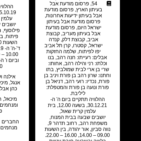
54
,
פרסום מודעת אבל
ההלוויה
בעיתון הארץ
,
פרסום מודעת
אבל בעיתון ידיעות אחרונות
,
עלמין 
פרסום מודעת אבל בעיתון
יושבים 
ישראל היום
,
פרסום מודעת
אבל בעיתון מעריב
,
קבוצת
אביב
,
קבוצת דלק
,
קנדה
ישראל
,
קסטרו
,
קרן תל אביב
יפו לפיתוח
,
שלמה החזקות
אבלים: רעייתו: חנה רהב, בנו
וכלתו: רני והילה רהב, אחותו:
00.
שרי בן ארי לבית שמולביץ, בתו
וחתנו: שרון רהב בן פורת ויניב בן
אילנה ול
פורת, נכדיו: רועי רהב, דניאל בן
אנגל, מיכל
פורת ונועה בן פורת והמטפלת:
כהן אבלי
ליליבת.
מיכאל, ר
ההלוויה תתקיים ביום ה' ה-
ומנחמים 
30.12.21, בשעה 12.00, בית
פ
עלמין קרית שאול,
יושבים שבעה בבית המנוח,
החברים ב
משפחת רהב, רחוב תדהר 9,
מנחמים 
נווה סביון, אור יהודה, בין השעות
09.00 – 14.00, 16.00 – 22.00.