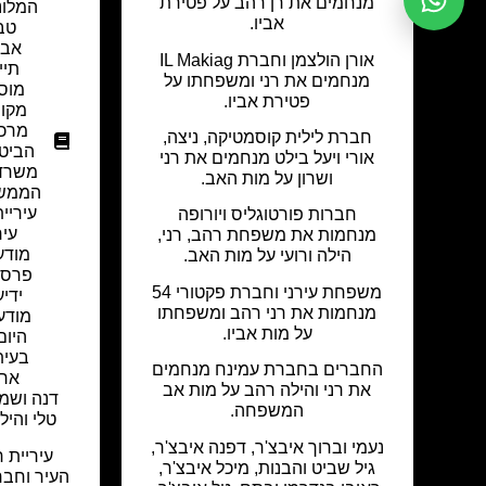
מנחמים את רן רהב על פטירת
המלונ
אביו.
טב
אבר
אורן הולצמן וחברת IL Makiag
תיי
מנחמים את רני ומשפחתו על
מוס
פטירת אביו.
מקור
מרכז
חברת לילית קוסמטיקה, ניצה,
הביטח
אורי ויעל בילט מנחמים את רני
משרד 
ושרון על מות האב.
הממש
עיריי
חברות פורטוגליס ויורופה
עיר
מנחמות את משפחת רהב, רני,
מודע
הילה ורועי על מות האב.
פרסו
משפחת עירני וחברת פקטורי 54
ידי
מנחמות את רני רהב ומשפחתו
מודע
על מות אביו.
היום
בעית
החברים בחברת עמינח מנחמים
ארג
את רני והילה רהב על מות אב
דנה ושמ
המשפחה.
טלי והיל
נעמי וברוך איבצ'ר, דפנה איבצ'ר,
עיריית 
גיל שביט והבנות, מיכל איבצ'ר,
העיר וחבר