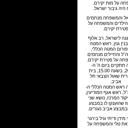
ה על מות יקירם.
היה גיבור ישראל.
כאל והמשפחה מנחמים
הילדים והמשפחה על
טירת יקירם.
ה לישראל, רב אלוף
(בני) גנץ, ראש המטה
פורום המטה הכללי,
"ל והחיילים מנחמים
ה על פטירת יקירם.
 תתקיים ביום ה' ה-
20.12.12, בשעה 15.00, בית
רית שאול הצבאי תל
אביב.
 ראש המטה הכללי ה-
ה"ל, ראש אגף המודיעין,
וד המרכז, נושא שני
וז שהוענקו לו במבצע
מבצע אביב נעורים.
 מידן ודיתי וגיל בירגר
את טלי והמשפחה על