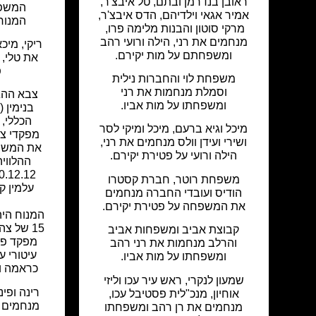
ראובן בנדרמן ובתם, טל איבצ'ר,
המשפח
אמיר אגאי וילדיהם, הדס איבצ'ר,
המנוח 
מרקי סוטון והבנות מלימה פרו,
מנחמים את רני, הילה ורועי רהב
ריקי, מי
ומשפחתם על מות יקירם.
את טלי, 
פ
משפחת לוי והחברות נילית
וסמלת מנחמות את רני
צבא ההגנ
ומשפחתו על מות אביו.
בנימין 
הכללי, 
מיכל וגיא ברעם, מיכל ומיקי לסר
מפקדי צה
ושירי ועידן וולס מנחמים את רני,
את המשפח
הילה ורועי על פטירת יקירם.
ההלוויה
משפחת רוטר, חברת קסטרו
עלמין ק
הודיס ועובדי החברה מנחמים
את המשפחה על פטירת יקירם.
המנוח היה
15 של צ
קבוצת אביב ומשפחות אביב
מפקד פיק
והרלב מנחמות את רני רהב
עיטורי ע
ומשפחתו על מות אביו.
כראמה וב
שמעון לנקרי, ראש עיר עכו וליזי
רינה ופיני
אוחיון, מנכ"לית פסטיבל עכו,
מנחמים 
מנחמים את רן רהב ומשפחתו