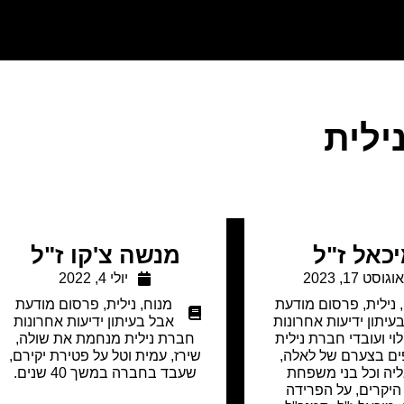
ילית
כאל ז"ל
מנשה צ'קו ז"ל
וגוסט 17, 2023
יולי 4, 2022
,
נילית
,
פרסום מודעת
מנוח
,
נילית
,
פרסום מודעת
עיתון ידיעות אחרונות
אבל בעיתון ידיעות אחרונות
י ועובדי חברת נילית
חברת נילית מנחמת את שולה,
 בצערם של לאלה,
שירז, עמית וטל על פטירת יקירם,
ליה וכל בני משפחת
שעבד בחברה במשך 40 שנים.
היקרים, על הפרידה