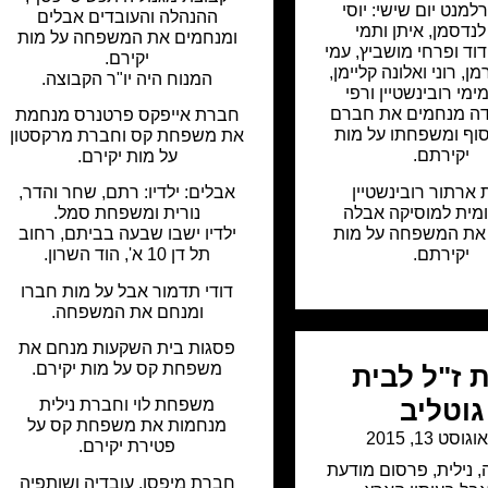
למנט יום שישי: יוסי
ההנהלה והעובדים אבלים
לנדסמן, איתן ותמי
ומנחמים את המשפחה על מות
דוד ופרחי מושביץ, עמי
יקירם.
ן, רוני ואלונה קליימן,
המנוח היה יו"ר הקבוצה.
מימי רובינשטיין ורפי
דה מנחמים את חברם
חברת אייפקס פרטנרס מנחמת
סוף ומשפחתו על מות
את משפחת קס וחברת מרקסטון
יקירתם.
על מות יקירם.
ארתור רובינשטיין
אבלים: ילדיו: רתם, שחר והדר,
מית למוסיקה אבלה
נורית ומשפחת סמל.
את המשפחה על מות
ילדיו ישבו שבעה בביתם, רחוב
יקירתם.
תל דן 10 א', הוד השרון.
דודי תדמור אבל על מות חברו
ומנחם את המשפחה.
פסגות בית השקעות מנחם את
משפחת קס על מות יקירם.
 ז"ל לבית
גוטליב
משפחת לוי וחברת נילית
מנחמות את משפחת קס על
וגוסט 13, 2015
פטירת יקירם.
,
נילית
,
פרסום מודעת
חברת מיפסו, עובדיה ושותפיה