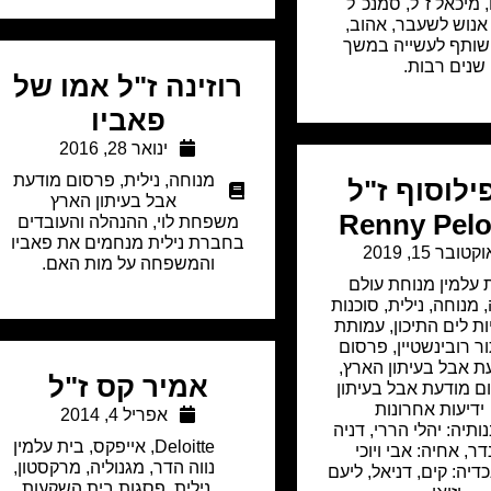
 מיכאל ז"ל, סמנכ"ל
נוש לשעבר, אהוב,
שותף לעשייה במשך
שנים רבות.
רוזינה ז"ל אמו של
פאביו
ינואר 28, 2016
מנוחה
,
נילית
,
פרסום מודעת
פילוסוף ז"ל
אבל בעיתון הארץ
Renny Pelo
משפחת לוי, ההנהלה והעובדים
בחברת נילית מנחמים את פאביו
קטובר 15, 2019
והמשפחה על מות האם.
 עלמין מנוחת עולם
,
מנוחה
,
נילית
,
סוכנות
ות לים התיכון
,
עמותת
ר רובינשטיין
,
פרסום
ת אבל בעיתון הארץ
,
אמיר קס ז"ל
ם מודעת אבל בעיתון
ידיעות אחרונות
אפריל 4, 2014
ותיה: יהלי הררי, דניה
Deloitte
,
אייפקס
,
בית עלמין
דר, אחיה: אבי ויוכי
נווה הדר
,
מגנוליה
,
מרקסטון
,
כדיה: קים, דניאל, ליעם
נילית
,
פסגות בית השקעות
,