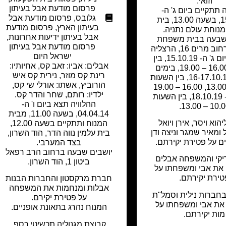
וזואי.
פרסום מודעת אבל בעיתון
 תתקיים ביום ג' ה-
גלובס
,
פרסום מודעת אבל
15.10.19, בשעה 13.00, בית
בעיתון הארץ
,
פרסום מודעת
מנוחת עולם נתניה.
אבל בעיתון ידיעות אחרונות
,
שבעה בבית משפחת
פרסום מודעת אבל בעיתון
פילוסוף, רחוב מרים 16, הרצליה
ישראל היום
פיתוח, ביום ג' ה- 15.10.19, בין
אבלים: אביו: זאב קס, אחיותיו:
השעות 16.00 – 19.00, בימים
רינת קס מוזר, נירית קס איש
ד'-ה' ה- 16-17.10.19, בין השעות
הורוביץ, אשתו: אורלי שי קס,
10.00 – 13.00, 16.00 – 19.00
ילדיו: רותם, שחר והדר קס.
וביום ו' ה- 18.10.19, בין השעות
ההלוויה תצא ביום ו' ה-
10.00 – 13.
04.04.14, בשעה 11.00, מבית
יהוא ויסר, אירן ויואל
המנוח ותתקיים בשעה 12.00,
 ומאיר שמגר וניצה ודן
בית עלמין נווה הדר, הוד השרון,
ם על פטירת יקירתם.
בצד המערבי.
יושבים שבעה ברחוב הרב רפאל
יקי והמשפחה אבלים
ביטון 1, הוד השרון.
את אבי ומשפחתו על
טירת יקירתם.
חברת מרקסטון והחברות הבנות
אבלות ומנחמות את המשפחה
חברות נילית וסמל"ת
על פטירת יקירם.
את אבי ומשפחתו על
המנוח נהרג בתאונת אופניים.
מות יקירתם.
קבוצת מגנוליה תכשיטי כסף,