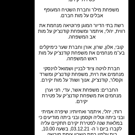
משפחת מילר וחברת השטיח המעופף
אבלים על מות חברם.
ת בתי הדיור המוגן פרוטיאה מנחמת את
ית, יהלי, איתמר ומשפחת קודנצ'יק על מות
אב המשפחה.
י, אלון, שרון, אורן וחברת שער כימיקלים
מ מנחמים את משפחת קודנצ'יק על מות
ראש המשפחה.
ברת לויטה ציוד לבניין ושמואל לוינסקי
חמים את רוית, משפחת קודנצ'יק ומשרד
סלר, קודנצ'יק, אנוך ושות' על מות יקירם.
החברים: משפחת אשר, עדי, חני וערן
נחמים את משפחת קודנצ'יק על פטירת
יקירם.
תי, יהלי, איתמר ואחיותיו: שיפרה אמיתי
י ביתה וטליה וקסמן ובני ביתה מודיעים כי
לאות שנה לפטירת יקירם תתקיים עליה
לקברו ביום ו' ה- 03.12.21, בשעה 10.00,
בית עלמין רמת השרון צומת מורשה.