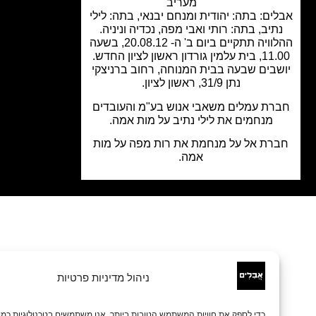
מעריב
ים: בתה: יהודית ומנחם יבנאי, בתה: לילי
תיב, בתה: רותי ואבי מפה, נכדיה וניניה.
ההלוויה תתקיים ביום ב' ה- 20.08.12, בשעה
ן גורדון ראשון לציון החדש.
בים שבעה בבית המנוחה, רחוב ברניצקי
נתן 31/9, ראשון לציון.
רת עמלים משאבי אנוש בע"מ והעובדים
מנחמים את לילי נתיב על מות אמה.
רת אל על מנחמת את רות מפה על מות
אמה.
ניהול מדיניות פרטיות
כדי לספק את חוויות המשתמש הטובות ביותר, אנו משתמשים בטכנולוגיות כמו קובצי