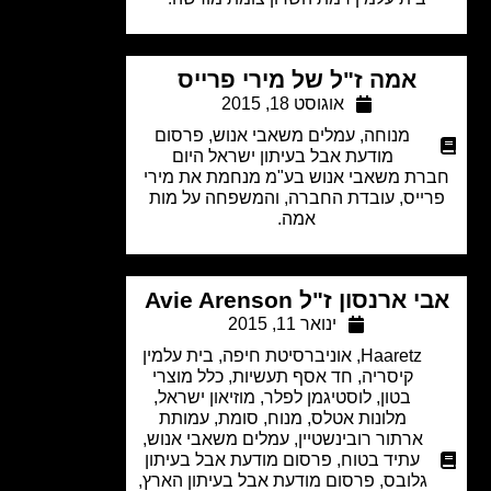
אמה ז"ל של מירי פרייס
אוגוסט 18, 2015
מנוחה
,
עמלים משאבי אנוש
,
פרסום
מודעת אבל בעיתון ישראל היום
רת משאבי אנוש בע"מ מנחמת את מירי
ייס, עובדת החברה, והמשפחה על מות
אמה.
 ארנסון ז"ל Avie Arenson
ינואר 11, 2015
Haaretz
,
אוניברסיטת חיפה
,
בית עלמין
קיסריה
,
חד אסף תעשיות
,
כלל מוצרי
בטון
,
לוסטיגמן לפלר
,
מוזיאון ישראל
,
מלונות אטלס
,
מנוח
,
סומת
,
עמותת
ארתור רובינשטיין
,
עמלים משאבי אנוש
,
עתיד בטוח
,
פרסום מודעת אבל בעיתון
גלובס
,
פרסום מודעת אבל בעיתון הארץ
,