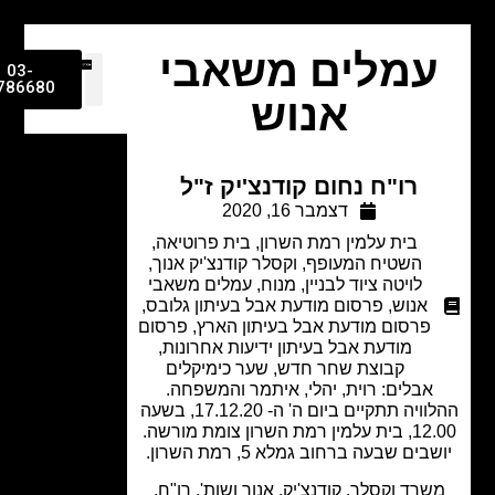
מלים משאבי
03-
9786680
אנוש
רו"ח נחום קודנצ'יק ז"ל
דצמבר 16, 2020
בית עלמין רמת השרון
,
בית פרוטיאה
,
השטיח המעופף
,
וקסלר קודנצ'יק אנוך
,
לויטה ציוד לבניין
,
מנוח
,
עמלים משאבי
אנוש
,
פרסום מודעת אבל בעיתון גלובס
,
פרסום מודעת אבל בעיתון הארץ
,
פרסום
מודעת אבל בעיתון ידיעות אחרונות
,
קבוצת שחר חדש
,
שער כימיקלים
אבלים: רוית, יהלי, איתמר והמשפחה.
ההלוויה תתקיים ביום ה' ה- 17.12.20, בשעה
 רמת השרון צומת מורשה.
בים שבעה ברחוב גמלא 5, רמת השרון.
שרד וקסלר, קודנצ'יק, אנוך ושות', רו"ח,