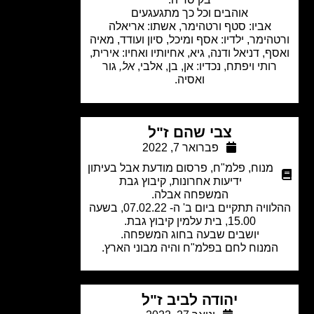
אוהבים וכל כך מתגעגעים
אביו: סטף ורטהימר, אשתו: אריאלה
הימר, ילדיו: אסף ומיכל, סיון ועודד, מאיה
ף, דניאל ודנה, גיא, אחיותיו ואחיו: אירית,
רותי ויפתח, נכדיו: אן, בן, אלבי,
אל,
גור
ואסיה.
צבי שהם ז"ל
פברואר 7, 2022
מנוח
,
פלמ"ח
,
פרסום מודעת אבל בעיתון
ידיעות אחרונות
,
קיבוץ גבת
המשפחה אבלה.
ההלוויה תתקיים ביום ב' ה- 07.02.22, בשעה
15.00, בית עלמין קיבוץ גבת.
יושבים שבעה בחוג המשפחה.
מנוח לחם בפלמ"ח והיה מבוני הארץ.
יהודה לביב ז"ל