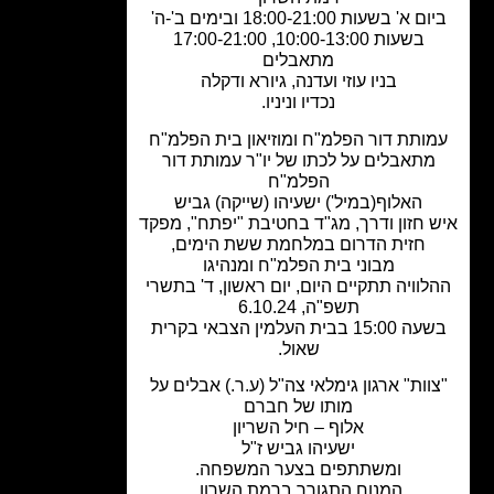
 א' בשעות 18:00-21:00 ובימים ב'-ה'
בשעות 10:00-13:00, 17:00-21:00
מתאבלים
בניו עוזי ועדנה, גיורא ודקלה
נכדיו וניניו.
ותת דור הפלמ"ח ומוזיאון בית הפלמ"ח
מתאבלים על לכתו של יו"ר עמותת דור
הפלמ"ח
האלוף(במיל') ישעיהו (שייקה) גביש
 חזון ודרך, מג"ד בחטיבת "יפתח", מפקד
חזית הדרום במלחמת ששת הימים,
מבוני בית הפלמ"ח ומנהיגו
לוויה תתקיים היום, יום ראשון, ד' בתשרי
תשפ"ה, 6.10.24
בשעה 15:00 בבית העלמין הצבאי בקרית
שאול.
וות" ארגון גימלאי צה"ל (ע.ר.) אבלים על
מותו של חברם
אלוף – חיל השריון
ישעיהו גביש ז"ל
ומשתתפים בצער המשפחה.
המנוח התגורר ברמת השרון.