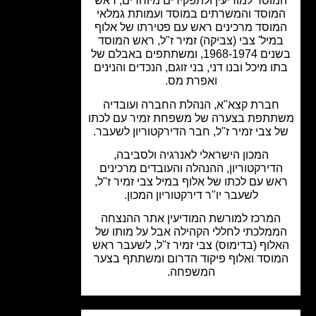
וסד למודיעין ולתפקידים מיוחדים, ראש
וסד והמשרתים במוסד ועמותת גמלאי
וסד מרכינים ראש עם פטירתו של אלוף
מיל' צבי (צביקה) זמיר ז"ל, ראש המוסד
בשנים 1968-1974, ומשתתפים באבלם של
ו מיכל ובנו דני, בני זוגם, הנכדים והנינים
ואפרת מס.
חברת קצא"א, הנהלת החברה ועובדיה
תפת בצערה של משפחת זמיר עם לכתו
 צבי זמיר ז"ל, חבר הדירקטוריון לשעבר.
המכון הישראלי לאנרגיה ולסביבה,
דירקטוריון, ההנהלה והעובדים מרכינים
ש עם לכתו של אלוף במיל צבי זמיר ז"ל,
לשעבר יו"ר דירקטוריון המכון.
מרכז למורשת המודיעין אתר ההנצחה
מלכתי לחללי הקהילה אבל על מותו של
לוף (בדימוס) צבי זמיר ז"ל, לשעבר ראש
וסד ואלוף פיקוד הדרום ומשתתף בצער
המשפחה.