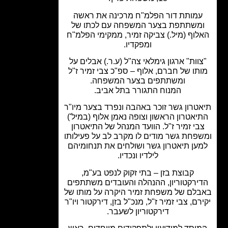
מותת דור הפלמ"ח מרכינה את ראשה
משתתפת בצער המשפחה עם לכתו של
לוף (מיל.) צביקה זמיר, ממקימי הפלמ"ח
ומפקדיו.
וות" ארגון גימלאי צה"ל (ע.ר.) אבלים על
תו של חברם, אלוף – ספ"כ צבי זמיר ז"ל
ומשתתפים בצער המשפחה.
המנוח התגורר בתל אביב.
טרון גשר זוכר באהבה ונפרד בצער מיו"ר
יאטרון הראשון וצופה נאמן אלוף (במיל')
בי זמיר ז"ל. הוועד המנהל של התיאטרון
פחת גשר מודים לו מקרב לב על פעילותו
ען תיאטרון גשר ושולחים את תנחומיהם
לילדיו ונכדיו.
קבוצת בזן – בתי זקוק לנפט בע"מ,
ירקטוריון, ההנהלה והעובדים משתתפים
לם של משפחת זמיר היקרה על מותו של
רם, צבי זמיר ז"ל, מנכ"ל בזן, דירקטור ויו"ר
דירקטוריון לשעבר.