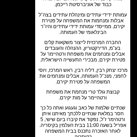
כבוד של אוניברסיטת רייכמן.
תת ידידי עתידים ומינהלת עתידים בצה"ל
בלות ומנחמות את המשפחה על פטירת
ירם, ממייסדי עמותת ידידי עתידים והיו"ר
הבינלאומי של העמותה.
חברה המרכזית לייצור משקאות קלים
בע"מ, הדירקטוריון, ההנהלה והעובדים
לים ומנחמים את משפחת ורטהיימר על
ירת יקירם, מבכירי התעשייה הישראלית.
 יצחק רבין, דליה רבין, ראש המרכז, ויוסי
ני, מנכ"ל העמותה, אבלים ומנחמים את
המשפחה על פטירת יקירם.
קבוצת גולד טרי מנחמת את משפחת
ורטהיימר על מות יקירם.
תיים שלמות של כאב וגעגוע ואתה כל כך
ר במלאת שנתיים ללכתך מאיתנו איתן
ורטהימר ז"ל, נפקוד את קיברו ביום שישי, 5
שעה 11:00 בבית העלמין בקיסריה.
לאחר האזכרה נתכנס בבית המשפחה
בקיסריה.