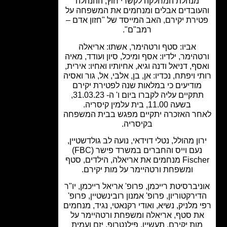
מנהלת המחלקה לקשרי חוץ, ההנהלה
ובדים אבלים ומנחמים את המשפחה על
רת יקירם, האב המייסד של "חזון אדם –
רמב"ם".
אביו: סטף ורטהימר, אשתו: אריאלה
הימר, ילדיו: אסף ומיכל, סיון ועודד, מאיה
ף, דניאל ודנה וגיא, אחיותיו ואחיו: אירית,
 ויפתח, נכדיו: אן, בן, אלבי, אל, גור ואסיה
ודיעים כי במלאות שנה לפטירת יקירם
תתקיים עליה לקברו ביום ו' ה- 31.03.23,
בשעה 11.00, בית עלמין קיסריה.
ר האזכרה יתקיים מפגש בבית המשפחה
בקיסריה.
ון מהולל, נטלי דוידאי, נועה לב גולדשטיין,
נעם וייס והחברים במשרד פישר (FBC)
Fischer מנחמים את אריאלה, הילדים, סטף
ומשפחת ורטהיימר על מות יקירם.
יברסיטת רייכמן, פרופ' אריאל רייכמן, יו"ר
ירקטוריון, פרופ' אמנון רובינשטיין, פרופ'
מלניק, נשיא, ואודי רקנאטי, נגיד, מנחמים
ת סטף, אריאלה ומשפחת ורטהיימר על
ות יקירם, תעשיין, פילנטרופ, יזם ועמית