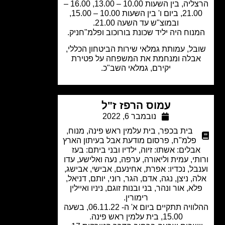
הרצליה, בין השעות 10.00 – 13.00, 16.00 –
21.00, ביום ו' בין השעות 10.00 – 15.00,
ובמוצ"ש עד השעה 21.00.
נוח היה יליד שכונת בורוכוב ופלמ"חניק.
בל, עמותת גמלאי שירות הביטחון הכללי,
בלה ומנחמת את המשפחה על פטירת
יקירם, גמלאי השב"כ.
עמוס הרפז ז"ל
נובמבר 6, 2022
בית בכפר
,
בית עלמין ראש פינה
,
מנוח
,
פלמ"ח
,
פרסום מודעת אבל בעיתון הארץ
בלים: אשתו: זיוה, ילדיו ובני ביתם: בעז
תי, עמית וליאורה, ערפה, נעה ואלישע, עדו
בל, נכדיו: אפרת, אחינעם, אבישי, אבישג,
, ניצן, נגה, אדם, הגר, רוני, יותם, דניאל,
א, אור ונהר, בני ובנות זוגם, ניניו ואיילין
רימורין.
ההלוויה תתקיים ביום א' ה- 06.11.22, בשעה
15.00, בית עלמין ראש פינה.