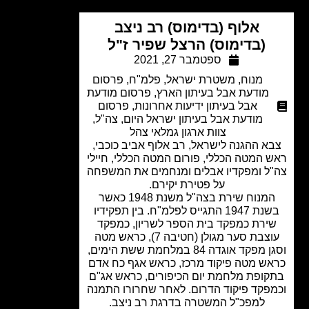
אלוף (בדימוס) רב ניצב
(בדימוס) הרצל שפיר ז"ל
ספטמבר 27, 2021
מנוח
,
משטרת ישראל
,
פלמ"ח
,
פרסום
מודעת אבל בעיתון הארץ
,
פרסום מודעת
אבל בעיתון ידיעות אחרונות
,
פרסום
מודעת אבל בעיתון ישראל היום
,
צה"ל
,
צוות ארגון גמלאי צהל
א ההגנה לישראל, רב אלוף אביב כוכבי,
 המטה הכללי, פורום המטה הכללי, חיילי
ל ומפקדיו אבלים ומנחמים את המשפחה
על פטירת יקירם.
המנוח שירת בצה"ל משנת 1948 כאשר
בשנת 1947 התגייס לפלמ"ח. בין תפקידיו
ירת כמפקד בית הספר לשריון, כמפקד
עוצבת סער מגולן (חטיבה 7), כראש מטה
וסגן מפקד אוגדה 84 במלחמת ששת הימים,
ש מטה פיקוד מרכז, כראש אגף כח אדם
ופת מלחמת יום הכיפורים, כראש אג"ם
פקד פיקוד הדרום. לאחר שחרורו התמנה
למפכ"ל המשטרה בדרגת רב ניצב.