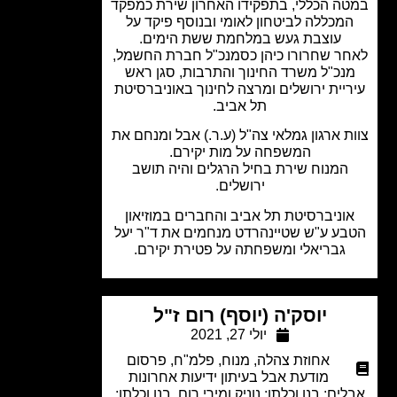
ה הכללי, בתפקידו האחרון שירת כמפקד
מכללה לביטחון לאומי ובנוסף פיקד על
עוצבת געש במלחמת ששת הימים.
ר שחרורו כיהן כסמנכ"ל חברת החשמל,
נכ"ל משרד החינוך והתרבות, סגן ראש
יית ירושלים ומרצה לחינוך באוניברסיטת
תל אביב.
ת ארגון גמלאי צה"ל (ע.ר.) אבל ומנחם את
המשפחה על מות יקירם.
המנוח שירת בחיל הרגלים והיה תושב
ירושלים.
וניברסיטת תל אביב והחברים במוזיאון
ע ע"ש שטיינהרדט מנחמים את ד"ר יעל
גבריאלי ומשפחתה על פטירת יקירם.
יוסק'ה (יוסף) רום ז"ל
יולי 27, 2021
אחוזת צהלה
,
מנוח
,
פלמ"ח
,
פרסום
מודעת אבל בעיתון ידיעות אחרונות
ים: בנו וכלתו: נוניק ומירי רום, בנו וכלתו: