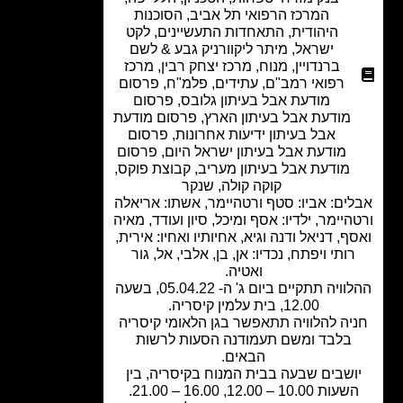
המרכז הרפואי תל אביב
,
הסוכנות
היהודית
,
התאחדות התעשיינים
,
לקט
ישראל
,
מיתר ליקוורניק גבע & לשם
ברנדויין
,
מנוח
,
מרכז יצחק רבין
,
מרכז
רפואי רמב"ם
,
עתידים
,
פלמ"ח
,
פרסום
מודעת אבל בעיתון גלובס
,
פרסום
מודעת אבל בעיתון הארץ
,
פרסום מודעת
אבל בעיתון ידיעות אחרונות
,
פרסום
מודעת אבל בעיתון ישראל היום
,
פרסום
מודעת אבל בעיתון מעריב
,
קבוצת פוקס
,
קוקה קולה
,
שנקר
ים: אביו: סטף ורטהיימר, אשתו: אריאלה
היימר, ילדיו: אסף ומיכל, סיון ועודד, מאיה
ף, דניאל ודנה וגיא, אחיותיו ואחיו: אירית,
רותי ויפתח, נכדיו: אן, בן, אלבי, אל, גור
ואטיה.
ההלוויה תתקיים ביום ג' ה- 05.04.22, בשעה
12.00, בית עלמין קיסריה.
יה להלוויה תתאפשר בגן הלאומי קיסריה
בלבד ומשם תעמודנה הסעות לרשות
הבאים.
ושבים שבעה בבית המנוח בקיסריה, בין
עות 10.00 – 12.00, 16.00 – 21.00.