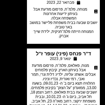
פברואר 22, 2023
מנוחה
,
פלמ"ח
,
פרסום מודעת אבל
בעיתון ידיעות אחרונות
המשפחה אבלה.
בים שבעה בבית משפחת פליישר במושב
באר טוביה.
מנוחה הייתה פלמ"חניקית, ילידת שייך
אברק.
ד"ר פנחס (פיני) עופר ז"ל
ינואר 9, 2023
מנוח
,
פאלאס
,
פלמ"ח
,
פרסום מודעת
אבל בעיתון הארץ
,
קיבוץ פלמחים
לים: אשתו: עליזה, ילדיו: דלית ונרי, תמר
ואבי, רמי ואורית, נכדיו וניניו.
ההלוויה תצא ביום ב' ה- 09.01.23, בשעה
"על הצוק" בקיבוץ פלמחים.
יושבים שבעה בבית פאלאס, רחוב ויצמן 18,
תל אביב, ביום ג' ה- 10.01.23, ובבית
משפחת ירקוני, רחוב מאז"ה 23, תל אביב,