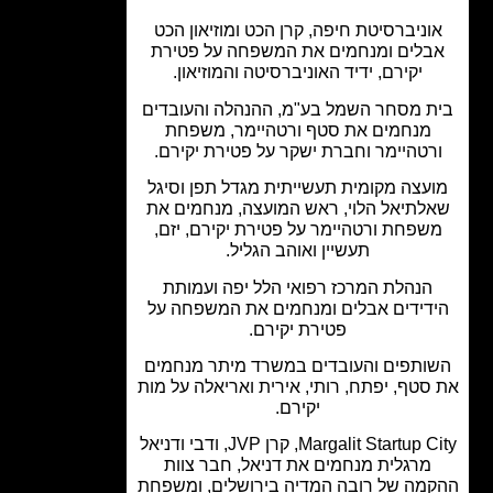
וניברסיטת חיפה, קרן הכט ומוזיאון הכט
בלים ומנחמים את המשפחה על פטירת
יקירם, ידיד האוניברסיטה והמוזיאון.
ת מסחר השמל בע"מ, ההנהלה והעובדים
מנחמים את סטף ורטהיימר, משפחת
רטהיימר וחברת ישקר על פטירת יקירם.
עצה מקומית תעשייתית מגדל תפן וסיגל
לתיאל הלוי, ראש המועצה, מנחמים את
שפחת ורטהיימר על פטירת יקירם, יזם,
תעשיין ואוהב הגליל.
הנהלת המרכז רפואי הלל יפה ועמותת
דידים אבלים ומנחמים את המשפחה על
פטירת יקירם.
ותפים והעובדים במשרד מיתר מנחמים
סטף, יפתח, רותי, אירית ואריאלה על מות
יקירם.
Margalit Startup City, קרן JVP, ודבי ודניאל
מרגלית מנחמים את דניאל, חבר צוות
מה של רובה המדיה בירושלים, ומשפחת