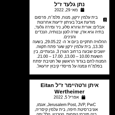
נתן גלעד ז"ל
מאי 29, 2022
בית עלמין ירקון
,
מנוח
,
פלמ"ח
,
פרסום
מודעת אבל בעיתון ידיעות אחרונות
לים: אורית וגיורא סלע, ניר ומירה גלעד,
יה וגיא אדן, שרה לוטן ובנותיה, הנכדים
והנינים.
ההלוויה תתקיים ביום א' ה- 29.05.22, בשעה
 בית עלמין ירקון שער פתח תקווה.
יושבים שבעה ברחוב הגורן 3, גבעתיים, בין
עות 10.00 – 13.00, 17.00 – 21.00.
וח לחם בגדוד הראשון של חטיבת יפתח
פלמ"ח ונמנה על מייסדי קיבוץ יזרעאל.
איתן ורטהיימר ז"ל Eitan
Wertheimer
אפריל 5, 2022
PwC
,
JVP
,
Jerusalem Post
,
אגמו
,
אוניברסיטת חיפה
,
בית עלמין קיסריה
,
בנק מזרחי טפחות
,
הטכניון
,
הלל יפה
,