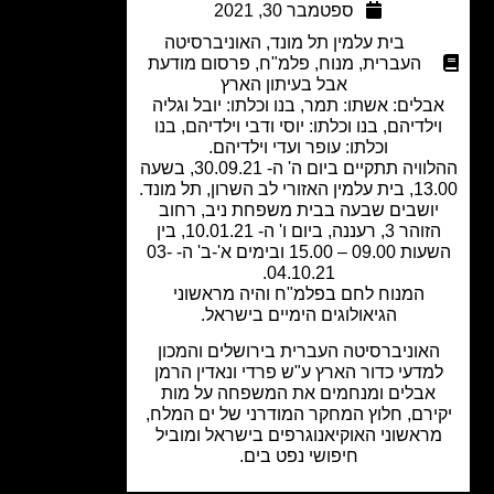
ספטמבר 30, 2021
בית עלמין תל מונד
,
האוניברסיטה
העברית
,
מנוח
,
פלמ"ח
,
פרסום מודעת
אבל בעיתון הארץ
לים: אשתו: תמר, בנו וכלתו: יובל וגליה
ילדיהם, בנו וכלתו: יוסי ודבי וילדיהם, בנו
וכלתו: עופר ועדי וילדיהם.
ההלוויה תתקיים ביום ה' ה- 30.09.21, בשעה
ורי לב השרון, תל מונד.
ושבים שבעה בבית משפחת ניב, רחוב
הזוהר 3, רעננה, ביום ו' ה- 10.01.21, בין
השעות 09.00 – 15.00 ובימים א'-ב' ה- 03-
04.10.21.
המנוח לחם בפלמ"ח והיה מראשוני
הגיאולוגים הימיים בישראל.
אוניברסיטה העברית בירושלים והמכון
מדעי כדור הארץ ע"ש פרדי ונאדין הרמן
אבלים ומנחמים את המשפחה על מות
ירם, חלוץ המחקר המודרני של ים המלח,
ראשוני האוקיאנוגרפים בישראל ומוביל
חיפושי נפט בים.