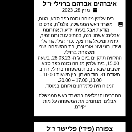
יברהים אברהם ברזילי ז"ל
מרץ 28, 2023
בית עלמין מנוחה נכונה כפר סבא
,
מנוח
,
משרד ראש הממשלה
,
פלמ"ח
,
פרסום
מודעת אבל בעיתון ידיעות אחרונות
לים: אשתו: רנה, בנותיו: ענת ורונז זמיר,
יתית ומיכאל גורדצקי, נכדיו: גילי, גור גלי
דו, רוני ועוז, אורי ונבו, בת המשפחה: שרי
ומשפחת ברזילי.
ההלוויה תתקיים ביום ג' ה- 28.03.23, בשעה
ית עלמין מנוחה נכונה כפר סבא.
שבים שבעה בבית משפחת ברזילי, רחוב
האודם 31, הוד השרון, בין השעות 10.00 –
13.00, 17.00 – 20.00.
המנוח היה פלמ"חנים ולוחם במוסד.
ברים והגמלאים במשרד ראש הממשלה
אבלים ומנחמים את המשפחה על מות
יקירם.
צפורה (פידי) פליישר ז"ל