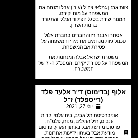
ת ארגון גמלאי צה"ל (ע.ר.) אבל ומנחם את
המשפחה על מות יקירם.
נוח שירת בסגל הפיקוד הכללי והתגורר
ברמת השרון.
סתר ואבנר רז והחברים בחברת אלול
נולוגיות מנחמים את מירי והמשפחה על
פטירת אב המשפחה.
משטרת ישראל אבלה ומנחמת את
המשפחה על פטירת יקירם, המפכ"ל ה- 7 של
המשטרה.
וף (בדימוס) ד"ר אלעד פלד
(רייספלד) ז"ל
יולי 27, 2021
אוניברסיטת תל אביב
,
בית עלמין קרית
ענבים
,
חיל הרגלים
,
מנוח
,
פלמ"ח
,
פרסום מודעת אבל בעיתון הארץ
,
פרסום
מודעת אבל בעיתון ידיעות אחרונות
,