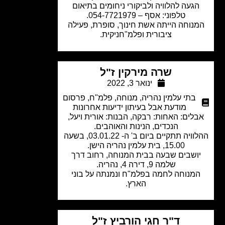
געה להלוויה ולביקורי ניחומים בתיאום
טלפוני: אסף – 054-7721979.
נוחה הייתה אשת חינוך, סופרת, פעילה
ציבורית ופלמ"חניקית.
שרה מירקין ז"ל
ינואר 3, 2022
בתי עלמין נהריה
,
מנוחה
,
פלמ"ח
,
פרסום
מודעת אבל בעיתון ידיעות אחרונות
לים: האחות: רבקה, הבנות: אורית ויעל,
הנכדים, הנינות והאוהבים.
ההלוויה תתקיים ביום ב' ה- 03.01.22, בשעה
15.00, בית עלמין נהריה הישן.
ושבים שבעה בבית המנוחה, רחוב דרך
שלמה 9, דירה 4, נהריה.
מנוחה לחמה בפלמ"ח ונמנתה על בוני
הארץ.
ד"ר חגי הורביץ ז"ל