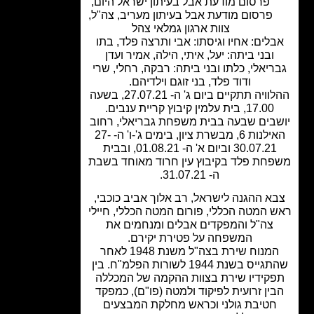
פרסום מודעת אבל בעיתון ישראל היום
,
פרסום מודעת אבל בעיתון מעריב
,
צה"ל
,
צוות ארגון גמלאי צהל
לים: אחיו וגיסתו: אבי ותרצה פלד, בתו
ובני ביתה: יעל, איתי, הילה, אמיר ועדן
ריאלי, כלתו ובני ביתה: רבקה, רחלי, שרי
ודוד פלד, בני זוגם וילדיהם.
ההלוויה תתקיים ביום ג' ה- 27.07.21, בשעה
17.00, בית עלמין קיבוץ קריית ענבים.
בים שבעה בבית משפחת גבריאלי, רחוב
האילנות 6, מבשרת ציון, בימים ג'-ו' ה- 27-
30.07.21 וביום א' ה- 01.08.21, ובבית
חת פלד בקיבוץ עין חרוד מאוחד בשבת
ה- 31.07.21.​
א ההגנה לישראל, רב אלוך אביב כוכבי,
 המטה הכללי, פורום המטה הכללי, חיילי
צה"ל והמפקדים אבלים ומנחמים את
המשפחה על פטירת יקירם.
המנוח שירת בצה"ל משנת 1948 לאחר
שהתגייס בשנת 1944 לשורות הפלמ"ח. בין
קידיו שירת בצוות ההקמה של המכללה
ין זרועית לפיקוד ולמטה (פו"ם), כמפקד
חטיבת גולני וכראש מחלקת המבצעים