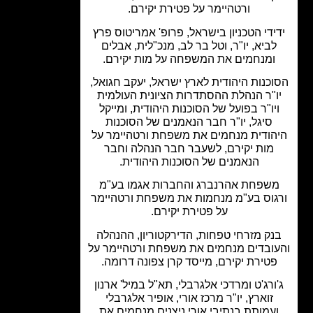
ורטהיימר על פטירת יקירם.
ידי הטכניון בישראל, פרופ' אמריטוס פרץ
ביא, יו"ר, וטל בר לב, מנכ"לית, אבלים
ומנחמים את המשפחה על מות יקירם.
כנות היהודית לארץ ישראל, יעקב חגואל,
ו"ר הנהלת ההסתדרות הציונית העולמית
יו"ר בפועל של הסוכנות היהודית, ומייקל
סיגל, יו"ר חבר הנאמנים של הסוכנות
הודית מנחמים את משפחת ורטהיימר על
מות יקירם, לשעבר חבר הנהלה וחבר
הנאמנים של הסוכנות היהודית.
שפחת אהרנברג והחברות אגמו בע"מ
גוס בע"מ מנחמות את משפחת ורטהיימר
על פטירת יקירם.
נק מזרחי טפחות, הדירקטוריון, ההנהלה
ובדים מנחמים את משפחת ורטהיימר על
טירת יקירם, מייסד קרן צפונה דרומה.
ורג'ט ומרדכי אלגרבלי, תא"ל במיל' ארנון
זוארץ, יו"ר מרכז אורי, אופיר אלגרבלי
עמותת בנתיבי אורי ניצנים מנחמים את