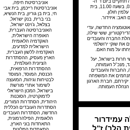
 תתקיים ביום ד' ה-
אוניברסיטת חיפה
,
03.07.19, בשעה 11.00, בית
אוניברסיטת רייכמן
,
בית אבי
עלמין חולון.
חי
,
בית בן גוריון
,
בית הנשיא
,
האב: איזידור.
בני ברית
,
בנק ישראל
,
בצלאל
,
ג'וינט ישראל
,
וטומציה החדשה, עדי
האוניברסיטה העברית
,
 הדירקטוריון, ששי שילה,
האופרה הישראלית
,
הלת החברה והעובדים
האקדמיה הלאומית
 את שוקי ירושלמי
הישראלית למדעים
,
תו על מות האם.
האקדמיה ללשון העברית
,
הארץ מעסיק
,
ההסתדרות
שי חרות בישראל, יעל
הציונית העולמית
,
, מנכ"ל העמותה,
ההסתדרות הרפואית
,
 החברות והעובדים
הכנסת
,
המוסד
,
המוסד
מנחמים את המשפחה
לבטיחות וגיהות
,
המועצה
יקירתם, חברת הארגון
לשימור אתרי מורשת
ר הנהלת העמותה.
בישראל
,
המכון הישראלי
לדמוקרטיה
,
הסוכנות
היהודית
,
הסתדרות המורים
,
הסתדרות העובדים הכללית
החדשה
,
הסתדרות העובדים
ה עמידרור
הלאומית
,
הפילהרמונית
,
התאחדות בוני הארץ
,
ת הלר) ז"ל
התאחדות המלונות
,