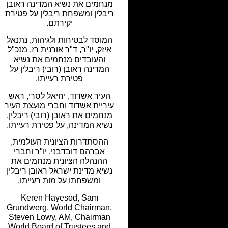
מנחמים את נשיא המדינה ראובן
ריבלין ומשפחת ריבלין על פטירת
יקירתם.
המוסד לבטיחות ולגיהות, נתנאל
איזק, יו"ר, ד"ר אורנית רז, מנכ"ל
והעובדים מנחמים את נשיא
המדינה ראובן (רובי) ריבלין על
פטירת רעייתו.
העיר אשדוד, יחיאל לסרי, ראש
עיריית אשדוד וחברי מועצת העיר
מנחמים את ראובן (רובי) ריבלין,
נשיא המדינה, על פטירת רעייתו.
ההסתדרות הציונית העולמית,
אברהם דובדבני, יו"ר וחברי
ההנהלה הציונית מנחמים את
נשיא מדינת ישראל ראובן ריבלין
ומשפחתו על מות רעייתו.
Keren Hayesod, Sam
Grundwerg, World Chairman,
Steven Lowy, AM, Chairman
World Board of Trustees and