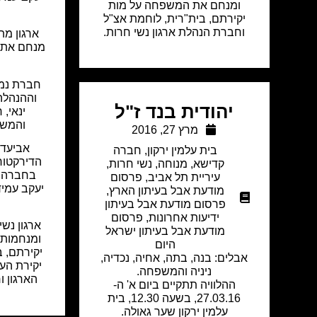
ומנחם את המשפחה על מות
יקירתם, בית"רית, לוחמת אצ"ל
וחברת הנהלת ארגון נשי חרות.
ארגון מת
מנחם את 
ע
חברת נמל
וההנהלה
יהודית בנד ז"ל
ינאי, 
והמשפ
מרץ 27, 2016
אביעד 
בית עלמין ירקון
,
חברה
הדירקטורי
קדישא
,
מנוחה
,
נשי חרות
,
בחברה ל
עיריית תל אביב
,
פרסום
יעקב עמיד
מודעת אבל בעיתון הארץ
,
פרסום מודעת אבל בעיתון
ידיעות אחרונות
,
פרסום
ארגון נש
מודעת אבל בעיתון ישראל
ומנחמות
היום
יקירתם, ב
אבלים: בנה, בתה, אחיה, נכדיה,
יקירת הע
ניניה והמשפחה.
הארגון ו
ההלוויה תתקיים ביום א' ה-
27.03.16, בשעה 12.30, בית
עלמין ירקון שער גאולה.