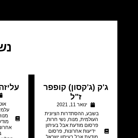
נש
ג'ק (ג'קסון) קופפר
עליזה 
ז"ל
אוט
ינואר 11, 2021
עלמין
בשבע
,
ההסתדרות הציונית
מנוח
העולמית
,
מנוח
,
נשי חרות
,
מודע
פרסום מודעת אבל בעיתון
אחרונ
ידיעות אחרונות
,
פרסום
ב
מודעת אבל בעיתון ישראל