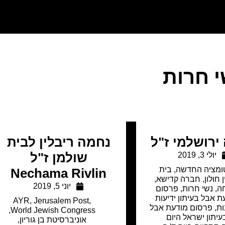
י חרות
ירושלמי ז"ל
נחמה ריבלין לבית
יולי 3, 2019
שולמן ז"ל
ומציה החדשה
,
בית
Nechama Rivlin
 חולון
,
חברה קדישא
,
יוני 5, 2019
ה
,
נשי חרות
,
פרסום
ת אבל בעיתון ידיעות
AYR
,
Jerusalem Post
,
ות
,
פרסום מודעת אבל
,
World Jewish Congress
עיתון ישראל היום
אוניברסיטת בן גוריון
,