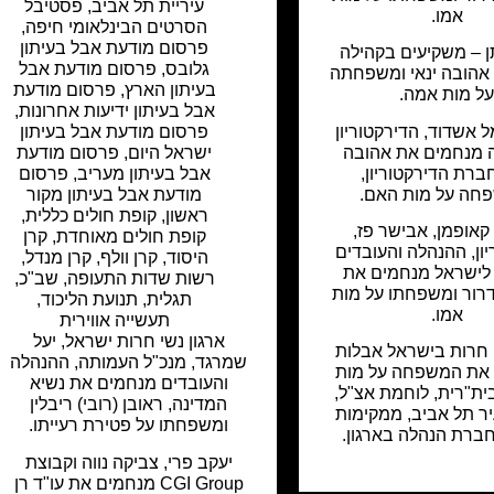
עיריית תל אביב
,
פסטיבל
אמו.
הסרטים הבינלאומי חיפה
,
פרסום מודעת אבל בעיתון
ן – משקיעים בקהילה
גלובס
,
פרסום מודעת אבל
אהובה ינאי ומשפחתה
בעיתון הארץ
,
פרסום מודעת
ל מות אמה.
אבל בעיתון ידיעות אחרונות
,
 אשדוד, הדירקטוריון
פרסום מודעת אבל בעיתון
 מנחמים את אהובה
ישראל היום
,
פרסום מודעת
חברת הדירקטוריון,
אבל בעיתון מעריב
,
פרסום
חה על מות האם.
מודעת אבל בעיתון מקור
ראשון
,
קופת חולים כללית
,
קאופמן, אבישר פז,
קופת חולים מאוחדת
,
קרן
ון, ההנהלה והעובדים
היסוד
,
קרן וולף
,
קרן מנדל
,
ישראל מנחמים את
רשות שדות התעופה
,
שב"כ
,
רור ומשפחתו על מות
תגלית
,
תנועת הליכוד
,
אמו.
תעשייה אווירית
ארגון נשי חרות ישראל, יעל
י חרות בישראל אבלות
שמרגד, מנכ"ל העמותה, ההנהלה
 את המשפחה על מות
והעובדים מנחמים את נשיא
ית"רית, לוחמת אצ"ל,
המדינה, ראובן (רובי) ריבלין
יר תל אביב, ממקימות
ומשפחתו על פטירת רעייתו.
חברת הנהלה בארגון.
יעקב פרי, צביקה נווה וקבוצת
CGI Group מנחמים את עו"ד רן