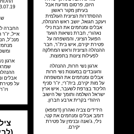
ההלוויה
היום
,
פרסום מודעת אבל
בעיתון מקור ראשון
ההסתדרות הציונית העולמית
שם 
ויעקב חגואל, יושב ראש ההנהלה,
אבלים ומנחמים את הבת נילי
החברה לא
נאהורי, חברת נשיאות הוועד
אייל, יו"ר
הפועל הציוני, והמשפחה על
מנכ"ל, הנ
פטירת יקירם, איש בית"ר, חבר
מנחמים
ההנהלה הציונית וראש המחלקה
ומשפח
לפעילות ציונות בתפוצות.
ארגון נ
ארגון נשי חרות, ההנהלה
שמרגד
והעובדים במעונות נשי חרות
ההנהלה,
אבלים ומנחמים את המשפחה
אבלים ו
על מות יקירם, בית"רי, יו"ר סניף
על פטירת 
הליכוד בצרפת לשעבר, איש ארץ
ויו"
ישראל השלמה ותומך של הישוב
היהודי בקרית ארבע חברון.
הידידים צביה ואהרון (דומפא)
דומב אבלים ומנחמים את קטי,
נילי, ג'ואנה ובנימין על פטירת
ציל
יקירם.
(לבי