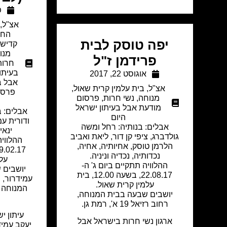
פ
אצ"ל
,
החב
יפה טוסק לבית
קדיש
מנו
פרידמן ז"ל
חרות
בעיתו
אוגוסט 22, 2017
אבל ב
אצ"ל
,
בית עלמין קרית שאול
,
פרסו
מנוחה
,
נשי חרות
,
פרסום
מודעת אבל בעיתון ישראל
אבלים: בנ
היום
ודורית ע
אבלים: בנותיה: רחל ומשה
ינאי
גולדברג, ציפי קן דור, ליאת ואביב
ההלוויה
הלרמן טוסק, אחיותיה, אחיה,
נכדותיה, נכדיה וניניה.
עלמ
ההלוויה תתקיים ביום ג' ה-
יושבים 
22.08.17, בשעה 12.00, בית
עמידרור, רחוב 
עלמין קרית שאול.
המנוחה 
יושבים שבעה בבית המנוחה,
רחוב רזיאל 19 א', רמת גן.
עיתון י
ארגון נשי חרות בישראל אבל
יעקב עמיד