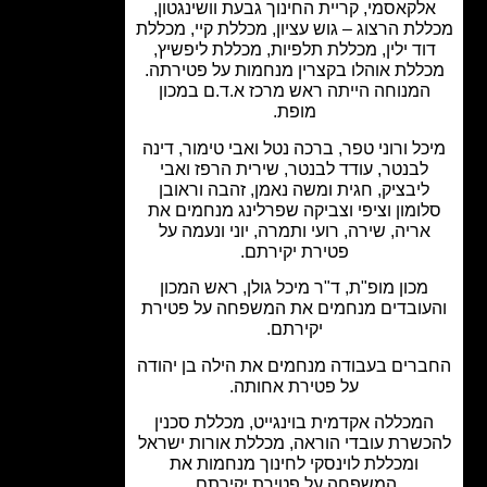
לקאסמי, קריית החינוך גבעת וושינגטון,
לת הרצוג – גוש עציון, מכללת קיי, מכללת
וד ילין, מכללת תלפיות, מכללת ליפשיץ,
ללת אוהלו בקצרין מנחמות על פטירתה.
המנוחה הייתה ראש מרכז א.ד.ם במכון
מופת.
ל ורוני טפר, ברכה נטל ואבי טימור, דינה
לבנטר, עודד לבנטר, שירית הרפז ואבי
ליבציק, חגית ומשה נאמן, זהבה וראובן
ומון וציפי וצביקה שפרלינג מנחמים את
אריה, שירה, רועי ותמרה, יוני ונעמה על
פטירת יקירתם.
מכון מופ"ת, ד"ר מיכל גולן, ראש המכון
עובדים מנחמים את המשפחה על פטירת
יקירתם.
רים בעבודה מנחמים את הילה בן יהודה
על פטירת אחותה.
מכללה אקדמית בוינגייט, מכללת סכנין
שרת עובדי הוראה, מכללת אורות ישראל
ומכללת לוינסקי לחינוך מנחמות את
המשפחה על פטירת יקירתם.