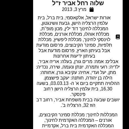
שלוה רחל אביר ז"ל
מרץ 3, 2013
אורות ישראל
,
אלקאסמי
,
בית ברל
,
בית
עלמין הרצליה הישן
,
גבעת וושינגטון
,
המכללה לחינוך דוד ילין
,
מכון מופ"ת
,
מכללת אוהלו
,
מכללת אורנים
,
מכללת
לוינסקי לחינוך
,
מכללת ליפשיץ
,
מכללת
תלפיות
,
סמינר הקיבוצים
,
פרסום מודעת
אבל בעיתון הארץ
,
פרסום מודעת אבל
בעיתון ידיעות אחרונות
ים: אמה: מרים גורן, בעלה: אריה אביר,
ה: רועי ותמרה, יונתן ונעמה, שירה, נכדיה:
תן, יעל ועדי, אחיה: עקיבא גורן, אחותה:
הילה בן יהודה, חותנה: יעקב פישצמן.
ההלוויה תתקיים ביום א' ה- 03.03.13, בשעה
16.30, בית עלמין הרצליה הישן רחוב
פינסקר.
בים שבעה בבית משפחת אביר, רחוב דב
הוז 32, הרצליה ב'.
כללות לחינוך: מכללת סמינר הקיבוצים,
אורנים – המכללה האקדמית לחינוך,
המכללה האקדמית בית ברל, אקדמיית