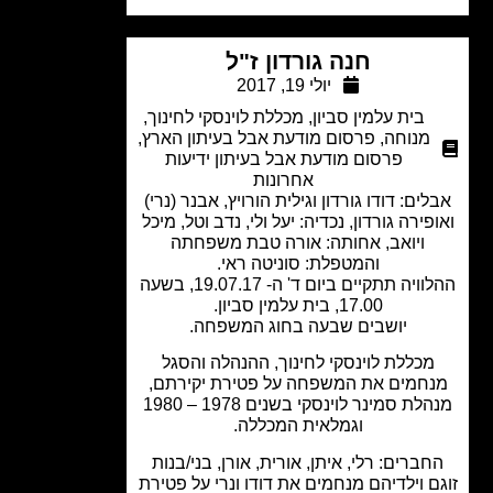
חנה גורדון ז"ל
יולי 19, 2017
בית עלמין סביון
,
מכללת לוינסקי לחינוך
,
מנוחה
,
פרסום מודעת אבל בעיתון הארץ
,
פרסום מודעת אבל בעיתון ידיעות
אחרונות
ים: דודו גורדון וגילית הורויץ, אבנר (נרי)
פירה גורדון, נכדיה: יעל ולי, נדב וטל, מיכל
ויואב, אחותה: אורה טבת משפחתה
והמטפלת: סוניטה ראי.
ההלוויה תתקיים ביום ד' ה- 19.07.17, בשעה
17.00, בית עלמין סביון.
יושבים שבעה בחוג המשפחה.
מכללת לוינסקי לחינוך, ההנהלה והסגל
חמים את המשפחה על פטירת יקירתם,
מנהלת סמינר לוינסקי בשנים 1978 – 1980
וגמלאית המכללה.
ברים: רלי, איתן, אורית, אורן, בני/בנות
ם וילדיהם מנחמים את דודו ונרי על פטירת