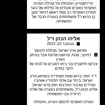
דירקטוריון, ההנהלה וכל קהילת המרכז
דמי כואבים ואבלים על נפילתו של בוגר
רכז האקדמי רב סמל ראשון דניאל יעקב
 הרוש ז"ל ומשתתפים בצערה הכבד של
המשפחה.
אליהו הכהן ז"ל
נובמבר 10, 2023
מוזיאון ארץ ישראל
,
מכללת לוינסקי
לחינוך
,
מנוח
,
פרסום מודעת אבל בעיתון
הארץ
קה זליקוביץ ובני ביתו דואבים על לכתו של
היקר באדם.
 תמר ברוש וצוות הקתדרה במוזיאון ארץ
ישראל, ביחד עם אלפי תלמידיו ואוהביו
רדים מגיבור התרבות חתן פרס ישראל,
הו הכהן ז"ל, ומשתתפים בצערה של שליה
הרעייה ובני המשפחה.
מרכז האקדמי לוינסקי-וינגייט, ההנהלה