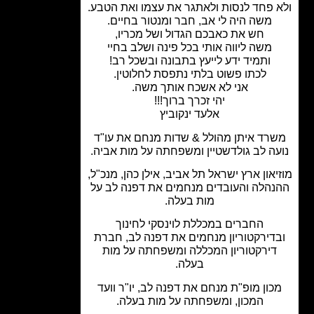
 פחד לנסות ולאתגר את עצמו ואת הטבע.
משה היה לי אב, חבר ומנטור בחיים.
חש את כאבכם הגדול ושל מכריו,
משה ליווה אותי בכל פינה ושלב בחיי
ותמיד ידע לייעץ בתבונה ובשכל רב!
לכתו פשוט בלתי נתפסת לחלוטין.
אני לא אשכח אותך משה.
יהי זכרך ברוך!!!
אלעד ינקוביץ
רד איתן מהולל & שדות מנחם את עו"ד
ה לב גולדשטיין ומשפחתה על מות אביה.
און ארץ ישראל תל אביב, אילן כהן, מנכ"ל,
הלה והעובדים מנחמים את דפנה לב על
מות בעלה.
החברים במכללת לוינסקי לחינוך
דירקטוריון מנחמים את דפנה לב, חברת
דירקטוריון המכללה ומשפחתה על מות
בעלה.
כון מופ"ת מנחם את דפנה לב, יו"ר וועד
המכון, ומשפחתה על מות בעלה.