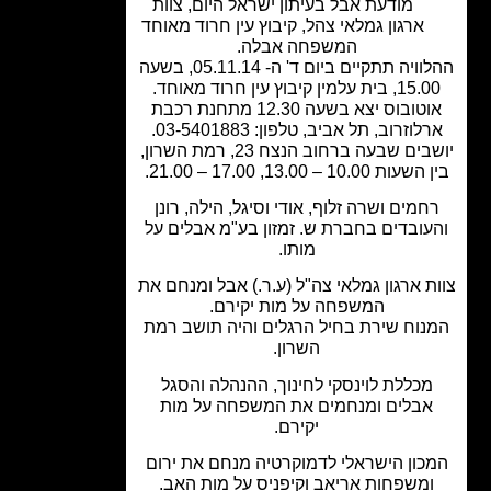
מודעת אבל בעיתון ישראל היום
,
צוות
ארגון גמלאי צהל
,
קיבוץ עין חרוד מאוחד
המשפחה אבלה.
ההלוויה תתקיים ביום ד' ה- 05.11.14, בשעה
15.00, בית עלמין קיבוץ עין חרוד מאוחד.
אוטובוס יצא בשעה 12.30 מתחנת רכבת
לוזרוב, תל אביב, טלפון: 03-5401883.
יושבים שבעה ברחוב הנצח 23, רמת השרון,
ת 10.00 – 13.00, 17.00 – 21.00.
חמים ושרה זלוף, אודי וסיגל, הילה, רונן
עובדים בחברת ש. זמזון בע"מ אבלים על
מותו.
ת ארגון גמלאי צה"ל (ע.ר.) אבל ומנחם את
המשפחה על מות יקירם.
נוח שירת בחיל הרגלים והיה תושב רמת
השרון.
מכללת לוינסקי לחינוך, ההנהלה והסגל
אבלים ומנחמים את המשפחה על מות
יקירם.
כון הישראלי לדמוקרטיה מנחם את ירום
משפחות אריאב וקיפניס על מות האב.