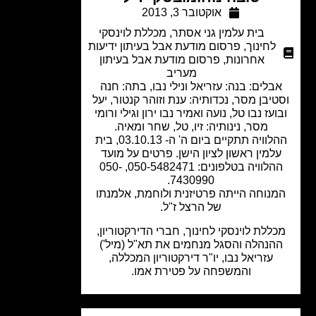
אוקטובר 3, 2013
בית עלמין גני אסתר
,
מכללת לוינסקי
לחינוך
,
פרסום מודעת אבל בעיתון ידיעות
אחרונות
,
פרסום מודעת אבל בעיתון
מעריב
בלים: בנה: עזריאל ונילי נבו, בתה: חנה
יבן מסר, נכדותיה: ענת וזוהר קנטור, יעל
ועז נבו טל, נועה ואמיר נבו ירון וגילי ורומי
מסר, נינותיה: זיו, טל, שחר ומאיה.
ההלוויה תתקיים ביום ה' ה- 03.10.13, בית
למין ראשון לציון הישן. פרטים על מועד
ההלוויה בטלפונים: 050-5482471, 050-
7430990.
נוחה הייתה פרטיזנית ולוחמת, אלמנתו
של הרצל ז"ל.
ללת לוינסקי לחינוך, חברי הדירקטוריון,
הנהלה והסגל מנחמים את תא"ל (מיל')
עזריאל נבו, יו"ר דירקטוריון המכללה,
והמשפחה על פטירת אמו.