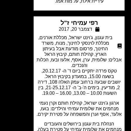
עיריית אילת, על מות אמו.
רפי עמיחי ז"ל
דצמבר 20, 2017
בית עגנון
,
ג'וינט ישראל
,
מכללת אורנים
,
מכללת לוינסקי לחינוך
,
מנוח
,
משרד
החינוך
,
פרסום מודעת אבל בעיתון
הארץ
,
קהילת חותם
,
קיבוץ הראל
ים: שלומית, ערן, אסף, אלעז ובעז, הכלות
והנכדים.
טקס פרדה יתקיים ביום ד' ה- 20.12.17,
בשעה 15.00, במועדון בקיבוץ הראל.
יושבים שבעה ברחוב עמק האלה 108, דירה
2, מודיעין, בימים ה'-ב' ה- 21-25.12.17, בין
עות 10.00 – 13.00, 16.00 – 19.00.
גון ג'וינט ישראל, קהילת חותם וקרן נעמי
חמים את שלומית עמיחי והילדים: בועז,
ד, אסף וערן והמשפחה על פטירת יקירם.
הנהלת בית עגנון בירושלים והעובדים
מים את שלומית עמיחי על פטירת בעלה.