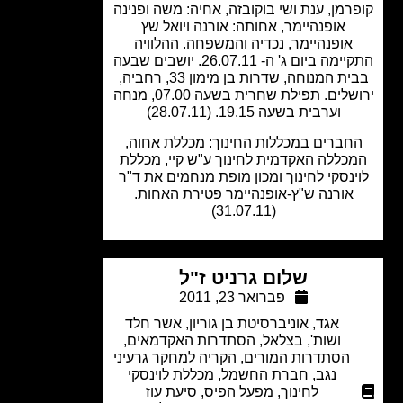
רמן, ענת ושי בוקובזה, אחיה: משה ופנינה
אופנהיימר, אחותה: אורנה ויואל שץ
אופנהיימר, נכדיה והמשפחה. ההלוויה
התקיימה ביום ג' ה- 26.07.11. יושבים שבעה
בבית המנוחה, שדרות בן מימון 33, רחביה,
ירושלים. תפילת שחרית בשעה 07.00, מנחה
וערבית בשעה 19.15. (28.07.11)
חברים במכללות החינוך: מכללת אחוה,
כללה האקדמית לחינוך ע"ש קיי, מכללת
ינסקי לחינוך ומכון מופת מנחמים את ד"ר
אורנה ש"ץ-אופנהיימר פטירת האחות.
(31.07.11)
שלום גרניט ז"ל
פברואר 23, 2011
אגד
,
אוניברסיטת בן גוריון
,
אשר חלד
ושות'
,
בצלאל
,
הסתדרות האקדמאים
,
הסתדרות המורים
,
הקריה למחקר גרעיני
נגב
,
חברת החשמל
,
מכללת לוינסקי
לחינוך
,
מפעל הפיס
,
סיעת עוז