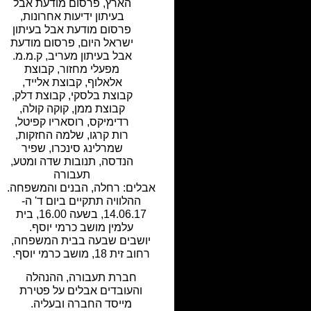
הארץ
,
פרסום מודעת אבל
בעיתון ידיעות אחרונות
,
פרסום מודעת אבל בעיתון
ישראל היום
,
פרסום מודעת
אבל בעיתון מעריב
,
ק.מ.מ.
מפעלי מחזור
,
קבוצת
אלאלוף
,
קבוצת אלייד
,
קבוצת בלסקי
,
קבוצת דלק
,
קבוצת ממן
,
קוקה קולה
,
רדימיקס
,
רוסאריו קפיטל
,
רות קרגו
,
שלמה החזקות
,
שמרלינג סינכרו
,
שפיר
הנדסה
,
תנובות שדה ומטע
,
תעבורה
אבלים: רחלה, הבנים והמשפחה.
ההלוויה תתקיים ביום ד' ה-
14.06.17, בשעה 16.00, בית
עלמין מושב כרמי יוסף.
יושבים שבעה בבית המשפחה,
רחוב זית 18, מושב כרמי יוסף.
חברת תעבורה, ההנהלה
והעובדים אבלים על פטירת
מייסד החברה ובעליה.