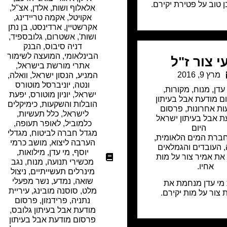
טוב על פטירת יקירם.
אלאלוף ושות
,
אלדן
,
אצ"ל
,
אקויטל
,
אקמה טריידינג
,
אקרשטיין
,
ארדינסט, בן נתן
ושות'
,
אשטרום
,
גלובספיד
,
דניה סיבוס
,
הבנק
הבינלאומי
,
המועצה לשימור
י צור ז"ל
אתרי מורשת בישראל
,
מרץ 9, 2016
המניע
,
הנסון ישראל
,
וואלה
,
ונטה
,
יוניברסל מוטורס
עדן
,
מנוח
,
מקורות
,
ישראל
,
יוניון מוטורס
,
יפעת
ם מודעת אבל בעיתון
הובלות והשקעות
,
כימיקלים
עות אחרונות
,
פרסום
לישראל
,
כלל תעשיות
,
ת אבל בעיתון ישראל
כלמוביל
,
לאופר תעופה
,
היום
מגדל חברה לביטוח
,
מגדלי
חברת המים הלאומית,
הערבה ליצוא
,
מושב כרמי
 העובדים והגמלאים
יוסף
,
מי עדן
,
מילואות
,
ת אמיר צור על מות
מכשירי תנועה
,
מנוח
,
נגב
אחיו.
מינרלים תעשייתיים
,
ניצול
שואה
,
נמדע
,
נשר מפעלי
מי עדן מנחמת את
מלט
,
סוסנה מובינג
,
עיריית
צור על מות יקירם.
נתניה
,
פרידנזון
,
פרסום
מודעת אבל בעיתון גלובס
,
פרסום מודעת אבל בעיתון