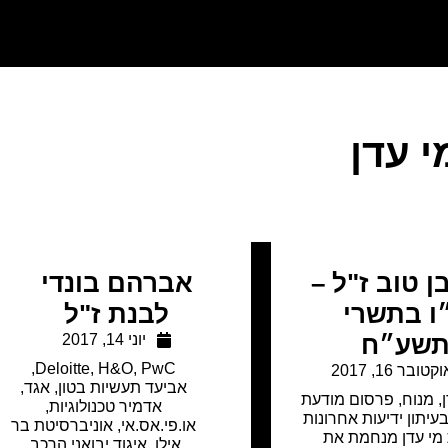
י עדן
בן טוב ז"ל –
אברהם בונדי
ו בתשרי
לבנת ז"ל
שע״ח
יוני 14, 2017
,
Deloitte
,
H&O
,
PwC
קטובר 16, 2017
אביעד תעשיות בטון
,
אגד
,
,
מנוח
,
פרסום מודעת
אדמיר טכנולוגיות
,
עיתון ידיעות אחרונות
או.פי.אס.אי
,
אוניברסיטת בר
מי עדן מנחמת את
אילן
,
איגוד יבואני הרכב
,