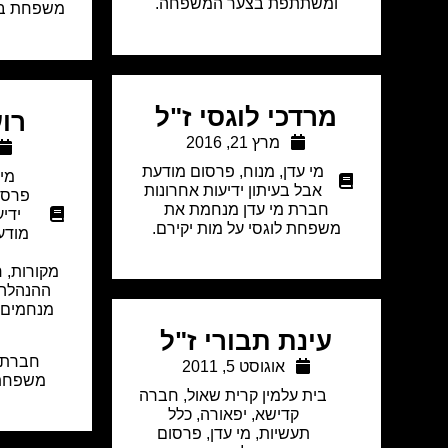
ומשתתפת בצער המשפחה.
משפחת בן 
מרדכי לוגסי ז"ל
רוע
מרץ 21, 2016
מי עדן
,
מנוח
,
פרסום מודעת
מי 
אבל בעיתון ידיעות אחרונות
פרסו
חברת מי עדן מנחמת את
ידי
משפחת לוגסי על מות יקירם.
מודע
מקורות, 
ההנהלה,
מנחמים א
עינת תבורי ז"ל
חברת 
אוגוסט 5, 2011
משפחת 
בית עלמין קרית שאול
,
חברה
קדישא
,
יפאורה
,
כלל
תעשיות
,
מי עדן
,
פרסום