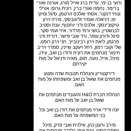
י בן ימי, עדית ברג ואייל מורג, אורנה ואורי
ימר, נחמה ואורי ברין, רונית גרוס, אורלי
חי דנקנר, אסתי ואלכס הרטמן, סיגל ומיקי
זוז, דניאלה ואמיר זליגובסקי, מירה וירון
קוצ'ינסקי, אלכס ודני יוחננוף, ענת וסטיב
נשטיין, בושי ורמי מרדור, איזי ועמי סקר,
ל ודורון עופר, ורד ואבי פישר, דורית ודני
גמן, ליאת וירון רבינוביץ', חני וירון רומנו,
 וקובי רמון, רחל ויעקב שיינין, סמדר ויריב
ור מנחמים את רונית ודודו בן זאב, עידו,
כל, אייל, נועה, תום, מאיה ודניאל על מות
יקירתם.
דירקטוריון והנהלת תנובות שדה ומטע
חמים את שאול בן זאב ומשפחתו על מות
האם.
הנהלת חברת H&O והעובדים מנחמים את
שאול בן זאב על מות האם.
נה ודידי ארזי מנחמים את דודו בן זאב וכל
בני המשפחה על מות האם.
מירב ורענן כהן, אילנית ואבי פרק, מיכל
פתח קסטן, ענת ועמי בלנדר מנחמים את