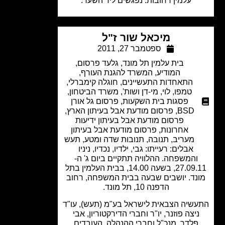
עלמין רחובות. נפגשים ליד השער.
מיכאל שור ז"ל
ספטמבר 27, 2011
בית עלמין תל מונד
,
גלעד פרסום
,
המודיע
,
המשרד להגנת העורף
,
התאחדות התעשיינים
,
חוגלה קימברלי
,
טמפו
,
לוי, מי-דן ושות'
,
משרד הביטחון
,
פסגות בית השקעות
,
פרסום גל אורן
BSD
,
פרסום מודעת אבל בעיתון הארץ
,
פרסום מודעת אבל בעיתון ידיעות
אחרונות
,
פרסום מודעת אבל בעיתון
מעריב
,
תנובה
,
תנובות שדה ומטע
,
תעש
אבלים: רעייתו: גבי, ילדיו, נכדיו, ניניו
והמשפחה. ההלוויה תתקיים ביום ג' ה-
27.09.11, בשעה 14.00, בבית העלמין בתל
נד. יושבים שבעה בבית המשפחה, רחוב
הדפנה 10, תל מונד.
שיה הצבאית לישראל בע"מ (תעש), עו"ד
יצה פוזנר, יו"ר וחברי הדירקטוריון, אבי
פלדר, מנכ"ל וחברי ההנהלה, העובדים