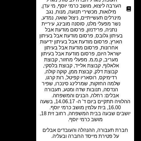
הערבה ליצוא
,
מושב כרמי יוסף
,
מי עדן
,
מילואות
,
מכשירי תנועה
,
מנוח
,
נגב
מינרלים תעשייתיים
,
ניצול שואה
,
נמדע
,
נשר מפעלי מלט
,
סוסנה מובינג
,
עיריית
נתניה
,
פרידנזון
,
פרסום מודעת אבל
בעיתון גלובס
,
פרסום מודעת אבל בעיתון
הארץ
,
פרסום מודעת אבל בעיתון ידיעות
אחרונות
,
פרסום מודעת אבל בעיתון
ישראל היום
,
פרסום מודעת אבל בעיתון
מעריב
,
ק.מ.מ. מפעלי מחזור
,
קבוצת
אלאלוף
,
קבוצת אלייד
,
קבוצת בלסקי
,
קבוצת דלק
,
קבוצת ממן
,
קוקה קולה
,
רדימיקס
,
רוסאריו קפיטל
,
רות קרגו
,
שלמה החזקות
,
שמרלינג סינכרו
,
שפיר
הנדסה
,
תנובות שדה ומטע
,
תעבורה
אבלים: רחלה, הבנים והמשפחה.
ההלוויה תתקיים ביום ד' ה- 14.06.17, בשעה
16.00, בית עלמין מושב כרמי יוסף.
יושבים שבעה בבית המשפחה, רחוב זית 18,
מושב כרמי יוסף.
רת תעבורה, ההנהלה והעובדים אבלים
על פטירת מייסד החברה ובעליה.