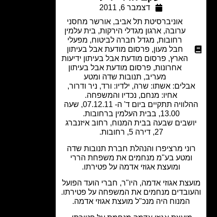
דצמבר 6, 2011
אוניברסיטת תל אביב
,
אורשר מחסני
ערובה
,
ארגון מגדלי הירקות
,
בית עלמין
רחובות
,
מגדל חברה לביטוח
,
מפעלי
חבל מעון
,
פרסום מודעת אבל בעיתון
הארץ
,
פרסום מודעת אבל בעיתון ידיעות
אחרונות
,
פרסום מודעת אבל בעיתון
מעריב
,
תנובות שדה ומטע
בלים: אשתו: שרה, ילדיו: ורד, ניר ודרור,
אחיו: מנחם, נכדיו והמשפחה.
ההלוויה תתקיים ביום ד' ה- 07.12.11, שעה
13.00, בבית העלמין ברחובות.
שבים שבעה בבית המנוח, רחוב איזנברג
27, דירה 5, רחובות.
וני מרציפרו והנהלת חברת תנובות שדה
מטע בע"מ מנחמים את משפחת הררי
ומועצת אגוזי אדמה על פטירתו.
צת אגוזי אדמה, היו"ר, חברי הועד הפועל
ובדים מנחמים את המשפחה על פטירתו.
המנוח היה מנכ"ל מועצת אגוזי אדמה.