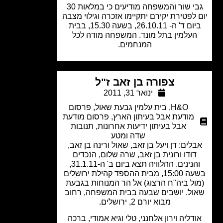
גבי שור והמשפחה מודיעים כי במלאות 30
 לפטירת יקירם יתקיימו אזכרה וגילוי מצבה
ביום ד' ה- 26.10.11, בשעה 15.30, בבית
עלמין בתל מונד. המשפחה מודה לכל
המנחמים.
צפורה בן זאב ז"ל
ינואר 31, 2011
H&O
,
בית עלמין גבעת שאול
,
פרסום
מודעת אבל בעיתון הארץ
,
פרסום מודעת
אבל בעיתון ידיעות אחרונות
,
תנובות
שדה ומטע
לים: דן ויעל בן זאב, שאול ורינה בן זאב,
דודו ורונית בן זאב, שרה שלום, הנכדים
והנינים. ההלוויה תצא ביום ב' ה-31.1.11,
בשעה 15:00, מבית ההספד קהילת ירושלים
ול ביה"ח הרצוג) אל הר המנוחות בגבעת
ול. יושבים שבעה בבית המשפחה, רחוב
מבוא יורם 2, ירושלים.
דליה וירון אלחנני, טלי וגיא אמודי, ברכה