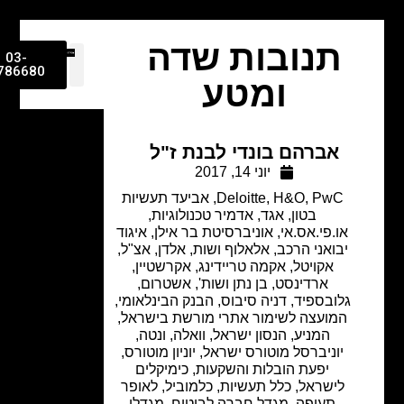
תנובות שדה
03-
9786680
ומטע
אברהם בונדי לבנת ז"ל
יוני 14, 2017
PwC
,
H&O
,
Deloitte
,
אביעד תעשיות
בטון
,
אגד
,
אדמיר טכנולוגיות
,
או.פי.אס.אי
,
אוניברסיטת בר אילן
,
איגוד
יבואני הרכב
,
אלאלוף ושות
,
אלדן
,
אצ"ל
,
אקויטל
,
אקמה טריידינג
,
אקרשטיין
,
ארדינסט, בן נתן ושות'
,
אשטרום
,
גלובספיד
,
דניה סיבוס
,
הבנק הבינלאומי
,
המועצה לשימור אתרי מורשת בישראל
,
המניע
,
הנסון ישראל
,
וואלה
,
ונטה
,
יוניברסל מוטורס ישראל
,
יוניון מוטורס
,
יפעת הובלות והשקעות
,
כימיקלים
לישראל
,
כלל תעשיות
,
כלמוביל
,
לאופר
תעופה
,
מגדל חברה לביטוח
,
מגדלי